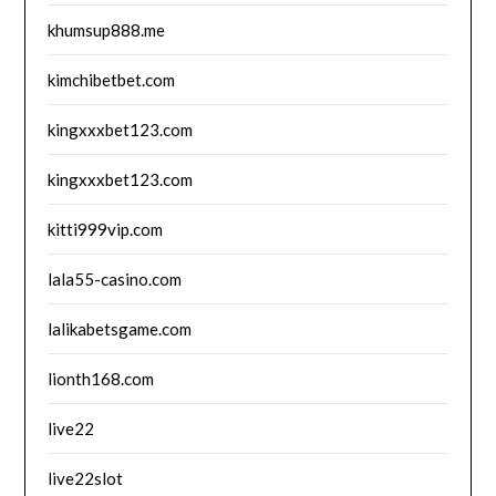
khumsup888.me
kimchibetbet.com
kingxxxbet123.com
kingxxxbet123.com
kitti999vip.com
lala55-casino.com
lalikabetsgame.com
lionth168.com
live22
live22slot