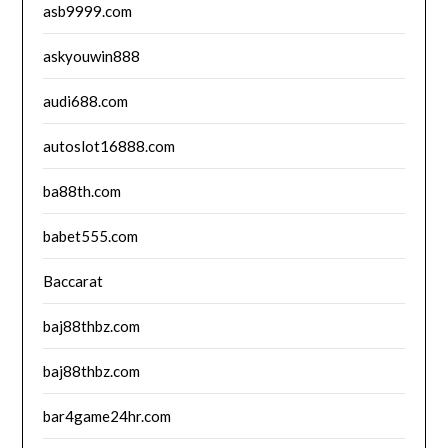
asb9999.com
askyouwin888
audi688.com
autoslot16888.com
ba88th.com
babet555.com
Baccarat
baj88thbz.com
baj88thbz.com
bar4game24hr.com