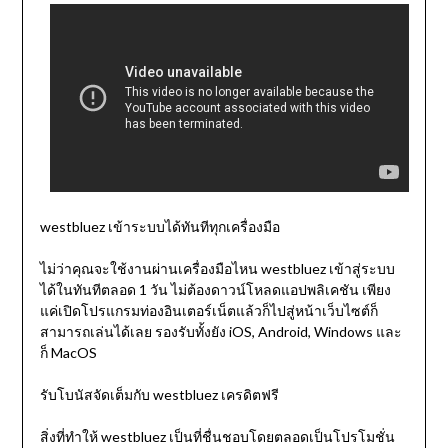
westbluez เข้าระบบได้ทันทีทุกเครื่องมือ
ไม่ว่าคุณจะใช้งานผ่านเครื่องมือไหน westbluez เข้าสู่ระบบ
ได้ในทันทีตลอด 1 วัน ไม่ต้องดาวน์โหลดแอปพลิเคชัน เพียง
แค่เปิดโปรแกรมท่องอินเตอร์เน็ตแล้วก็ไปสู่หน้าเว็บไซต์ก็
สามารถเล่นได้เลย รองรับทั้งยัง iOS, Android, Windows และ
ก็ MacOS
รับโบนัสจัดเต็มกับ westbluez เครดิตฟรี
สิ่งที่ทำให้ westbluez เป็นที่ชื่นชอบโดยตลอดเป็นโปรโมชั่น