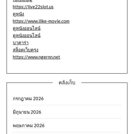
https://live22slot.us
ดูหนัง
https://www.ilike-movie.com
ดูหนังออนไลน์
ดูหนังออนไลน์
บาคาร่า
สล็อตเว็บตรง
https://www.ngernn.net
คลังเก็บ
กรกฎาคม 2026
มิถุนายน 2026
พฤษภาคม 2026