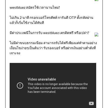
westbluez สมัครใช้เวลานานไหม?
ไม่เกิน 2 นาที กรอกเบอร์โทรศัพท์ การันตี OTP ตั้งรหัสผ่าน
แล้วก็เริ่มใช้งานได้ทันที
มีค่าประเพณีในการรับ westbluez เครดิตฟรี หรือเปล่า?
ไม่มีค่าขนบธรรมเนียม สามารถรับได้ฟรีเพียงแต่ทำตามอย่าง
เงื่อนไขง่ายๆเป็นต้นว่า รับรองเบอร์ หรือฝากเงินอย่างต่ำดังที่
เจาะจง