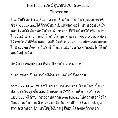
Posted on
28 มิถุนายน 2025
by
Jesse
Thompson
ในสมัยที่เทคโนโลยีและความเร็วเป็นส่วนสำคัญของการใช้
ชีวิต westbluez ได้ก้าวขึ้นมาเป็นแพลตฟอร์มพนันออนไลน์ที่
ตอบโจทย์ผู้เล่นยุคสมัยใหม่ ด้วยระบบที่ดีไซน์มาให้ใช้งานง่าย
ไม่เป็นอันตราย และก็เร็วทันใจ คุณสามารถ westbluez สมัคร
ได้ภายในไม่กี่ขั้นตอน และก็เริ่มต้นประสบการณ์การพนันแบบ
ไม่มีรอยต่อ ทั้งหมดนี้เกิดขึ้นได้ผ่านมือถือหรือเครื่องมือใดก็ได้ที่
คุณมีอยู่ในมือ
ข้อดีของ westbluez ที่ทำให้ท่านไม่ควรพลาด
ระบบสมัครเป็นสมาชิกที่ง่ายรวมทั้งไม่มีอันตราย
การ westbluez สมัคร ไม่เพียงแต่สบายรวดเร็ว แม้กระนั้นยัง
ปลอดภัยในทุกขั้นตอน ด้วยระบบ OTP รวมทั้งการเข้ารหัส
แบบ SSL ที่ได้รับมาตรฐานสากล westbluez ให้ความเอาใจใส่
กับความเป็นส่วนตัวของสมาชิก ก็เลยไม่มีการร้องขอข้อมูล
ส่วนตัวเกินจำเป็น ทำให้ผู้ใช้งานรู้สึกอุ่นใจตั้งแต่ก้าวแรก