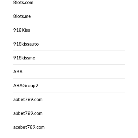
8lots.com
8lots.me
918Kiss
918kissauto
918kissme
ABA
ABAGroup2
abbet789.com
abbet789.com
acebet789.com