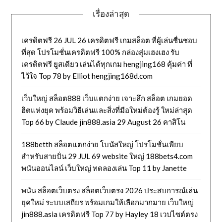
เรื่องล่าสุด
เครดิตฟรี 26 JUL 26 เครดิตฟรี เกมสล็อต ที่ผู้เล่นชื่นชอบ
ที่สุด โปรโมชั่นเครดิตฟรี 100% กล่องสุ่มเฮงเฮง รับ
เครดิตฟรี ยูสเดียว เล่นได้ทุกเกม hengjing168 คุ้มค่า ที่
ไว้ใจ Top 78 by Elliot hengjing168d.com
เว็บใหญ่ สล็อต888 เว็บแตกง่าย เจาะลึก สล็อต เกมยอด
ฮิตแห่งยุค พร้อมวิธีเล่นและสิ่งที่มือใหม่ต้องรู้ ใหม่ล่าสุด
Top 66 by Claude jin888.asia 29 August 26 คาสิโน
188betth สล็อตแตกง่าย โบนัสใหญ่ โปรโมชั่นเพียบ
สำหรับสายปั่น 29 JUL 69 website ใหญ่ 188bets4.com
พนันออนไลน์ เว็บใหญ่ ทดลองเล่น Top 11 by Janette
พนัน สล็อตเว็บตรง สล็อตเว็บตรง 2026 ประสบการณ์เล่น
ยุคใหม่ ระบบเสถียร พร้อมเกมให้เลือกมากมาย เว็บใหญ่
jin888.asia เครดิตฟรี Top 77 by Hayley 18 เวปไซต์ตรง