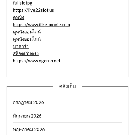
fullslotpg
https://live22slot.us
ดูหนัง
https://www.ilike-movie.com
ดูหนังออนไลน์
ดูหนังออนไลน์
บาคาร่า
สล็อตเว็บตรง
https://www.ngernn.net
คลังเก็บ
กรกฎาคม 2026
มิถุนายน 2026
พฤษภาคม 2026