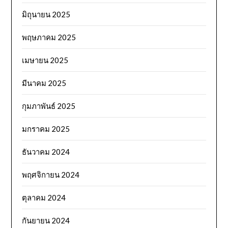
มิถุนายน 2025
พฤษภาคม 2025
เมษายน 2025
มีนาคม 2025
กุมภาพันธ์ 2025
มกราคม 2025
ธันวาคม 2024
พฤศจิกายน 2024
ตุลาคม 2024
กันยายน 2024