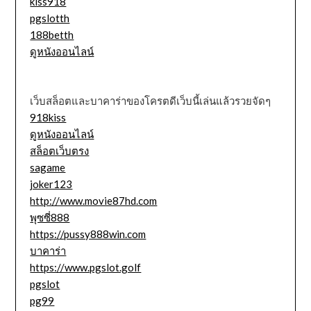
kiss918
pgslotth
188betth
ดูหนังออนไลน์
เว็บสล็อตและบาคาร่าของโครตดีเว็บนี้เล่นแล้วรวยจัดๆ
918kiss
ดูหนังออนไลน์
สล็อตเว็บตรง
sagame
joker123
http://www.movie87hd.com
พุซซี่888
https://pussy888win.com
บาคาร่า
https://www.pgslot.golf
pgslot
pg99