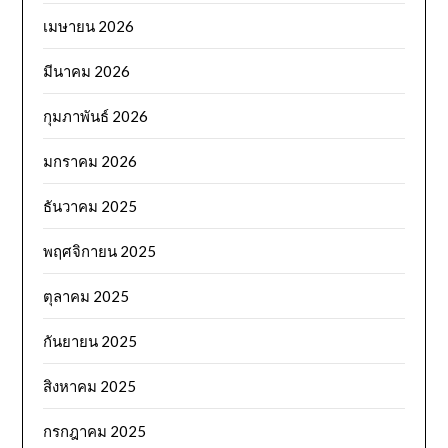
เมษายน 2026
มีนาคม 2026
กุมภาพันธ์ 2026
มกราคม 2026
ธันวาคม 2025
พฤศจิกายน 2025
ตุลาคม 2025
กันยายน 2025
สิงหาคม 2025
กรกฎาคม 2025