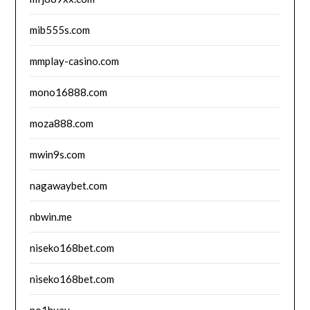
mib555s.com
mmplay-casino.com
mono16888.com
moza888.com
mwin9s.com
nagawaybet.com
nbwin.me
niseko168bet.com
niseko168bet.com