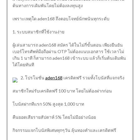
ต้นทางการเดิมพันโดยไม่ต้องลงทุนสูง
เพราะเหตุใด aden168 ถึงตอบโจทย์นักพนันทุกระดับ
1. ระบบสมาชิกที่ใช้งานง่าย
ผู้เล่นสามารถ aden168 สมัคร ได้ในไม่กี่ขั้นตอน เพียงยืนยัน
เบอร์โทรศัพท์มือถือผ่าน OTP ไม่ต้องแนบเอกสาร ใช้เวลาไม่
เกิน 1 นาที ก็สามารถ aden168 เข้าระบบ แล้วก็เริ่มต้นเดิมพัน
ได้โดยทันที
2. โปรโมชั่น
aden168
เครดิตฟรี รวมทั้งโบนัสที่แจกจริง
สมาชิกใหม่รับเครดิตฟรี 100 บาท โดยไม่ต้องฝากก่อน
โบนัสฝากทีแรก 50% สูงสุด 1,000 บาท
คืนยอดเสียรายสัปดาห์ 5% โดยไม่มีอย่างน้อย
กิจกรรมแจกโบนัสพิเศษทุกๆวัน ลุ้นทองคำและเครดิตฟรี