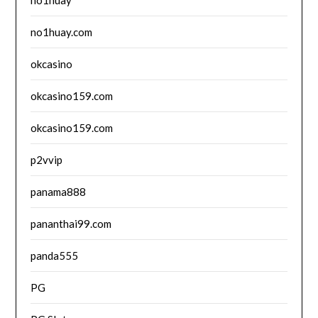
no1huay
no1huay.com
okcasino
okcasino159.com
okcasino159.com
p2vvip
panama888
pananthai99.com
panda555
PG