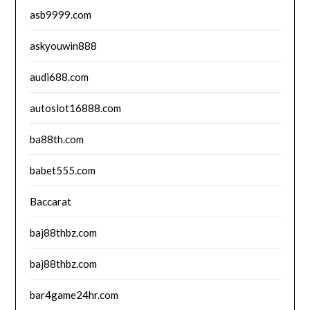
asb9999.com
askyouwin888
audi688.com
autoslot16888.com
ba88th.com
babet555.com
Baccarat
baj88thbz.com
baj88thbz.com
bar4game24hr.com