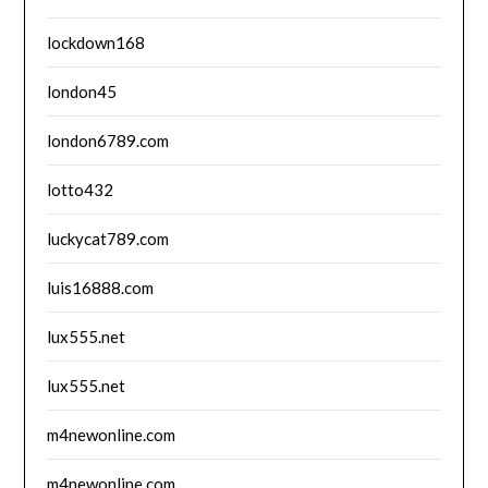
lockdown168
london45
london6789.com
lotto432
luckycat789.com
luis16888.com
lux555.net
lux555.net
m4newonline.com
m4newonline.com