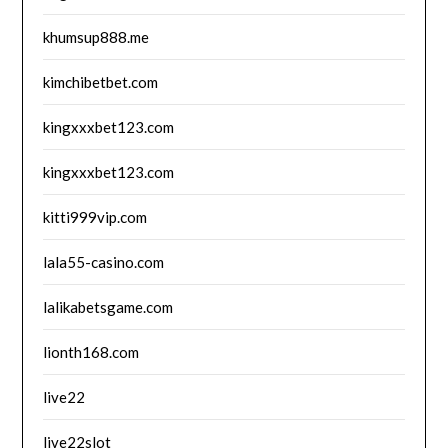
khumsup888.me
kimchibetbet.com
kingxxxbet123.com
kingxxxbet123.com
kitti999vip.com
lala55-casino.com
lalikabetsgame.com
lionth168.com
live22
live22slot