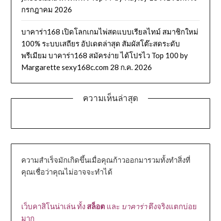
กรกฎาคม 2026
บาคาร่า168 เปิดโลกเกมไพ่สดแบบเรียลไทม์ สมาชิกใหม่
100% ระบบเสถียร อัปเดตล่าสุด สัมผัสโต๊ะสดระดับ
พรีเมียม บาคาร่า168 สมัครง่าย ได้โปรไว Top 100 by
Margarette sexy168c.com 28 ก.ค. 2026
ความเห็นล่าสุด
ความสำเร็จมักเกิดขึ้นเมื่อคุณก้าวออกมารวมทั้งทำสิ่งที่
คุณเชื่อว่าคุณไม่อาจจะทำได้
เว็บคาสิโนน่าเล่น ทั้ง
สล็อต
และ
บาคาร่า
ตึงจริงแตกบ่อย
มาก