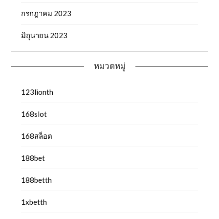
กรกฎาคม 2023
มิถุนายน 2023
หมวดหมู่
123lionth
168slot
168สล็อต
188bet
188betth
1xbetth