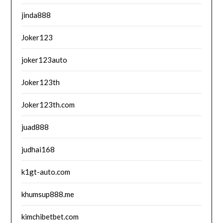
jinda888
Joker123
joker123auto
Joker123th
Joker123th.com
juad888
judhai168
k1gt-auto.com
khumsup888.me
kimchibetbet.com