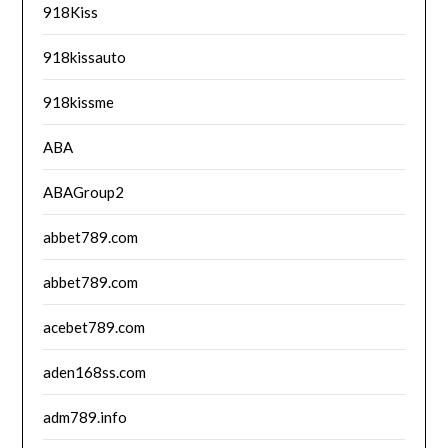
918Kiss
918kissauto
918kissme
ABA
ABAGroup2
abbet789.com
abbet789.com
acebet789.com
aden168ss.com
adm789.info