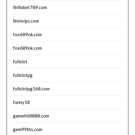
finfinbet789.com
finnivips.com
fox689ok.com
fox689ok.com
fullslot
fullslotpg
fullslotpg168.com
funny18
gamehit8888.com
gem99ths.com