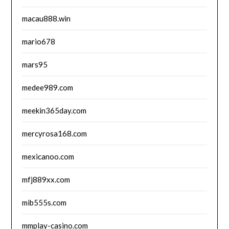
macau888.win
mario678
mars95
medee989.com
meekin365day.com
mercyrosa168.com
mexicanoo.com
mfj889xx.com
mib555s.com
mmplay-casino.com