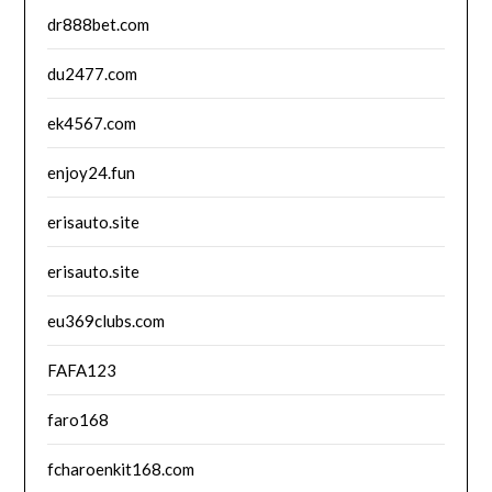
dr888bet.com
du2477.com
ek4567.com
enjoy24.fun
erisauto.site
erisauto.site
eu369clubs.com
FAFA123
faro168
fcharoenkit168.com