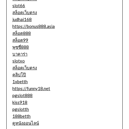
slot66
สล็อตเว็บตรง
judhai168
https://bonus888.asia
สล็อต888
สล็อต99
พุซซี่888
บาคาร่า
slotxo
สล็อตเว็บตรง
คลิปโป๊
1xbetth
https://funny18.net
pgslot888
kiss918
pgslotth
188betth
ดูหนังออนไลน์