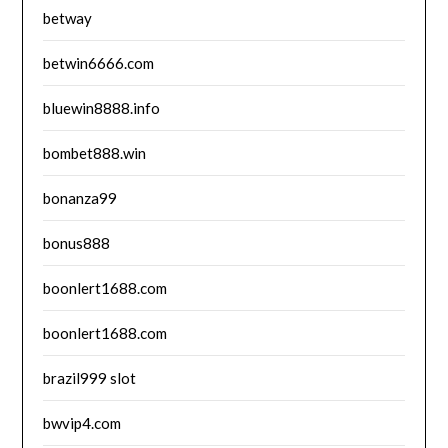
betway
betwin6666.com
bluewin8888.info
bombet888.win
bonanza99
bonus888
boonlert1688.com
boonlert1688.com
brazil999 slot
bwvip4.com