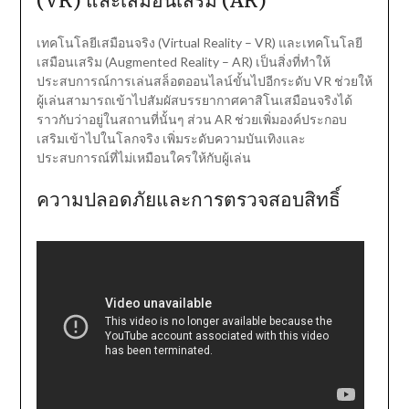
(VR) และเสมือนเสริม (AR)
เทคโนโลยีเสมือนจริง (Virtual Reality – VR) และเทคโนโลยี
เสมือนเสริม (Augmented Reality – AR) เป็นสิ่งที่ทำให้
ประสบการณ์การเล่นสล็อตออนไลน์ขั้นไปอีกระดับ VR ช่วยให้
ผู้เล่นสามารถเข้าไปสัมผัสบรรยากาศคาสิโนเสมือนจริงได้
ราวกับว่าอยู่ในสถานที่นั้นๆ ส่วน AR ช่วยเพิ่มองค์ประกอบ
เสริมเข้าไปในโลกจริง เพิ่มระดับความบันเทิงและ
ประสบการณ์ที่ไม่เหมือนใครให้กับผู้เล่น
ความปลอดภัยและการตรวจสอบสิทธิ์