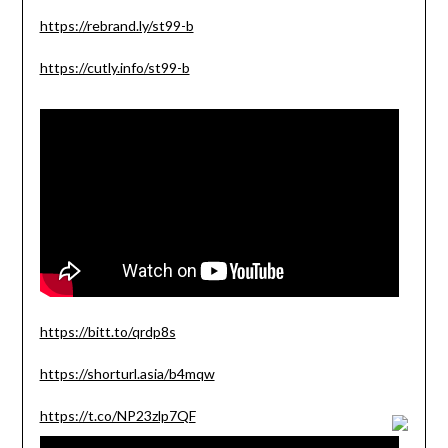
https://rebrand.ly/st99-b
https://cutly.info/st99-b
https://bitt.to/qrdp8s
https://shorturl.asia/b4mqw
https://t.co/NP23zlp7QF