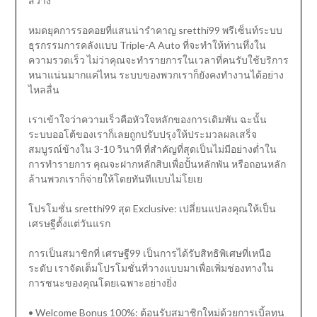
สว่าง
หมดยุคการรอคอยที่แสนน่ารำคาญ sretthi99 พรีเซ็นท์ระบบ
ธุรกรรมการคลังแบบ Triple-A Auto ที่จะทำให้ท่านทึ่งใน
ความรวดเร็ว ไม่ว่าคุณจะทำรายการในเวลาที่คนรับใช้บริการ
หนาแน่นมากแค่ไหน ระบบของพวกเราก็ยังคงทำงานได้อย่าง
ไหลลื่น
เราเข้าใจว่าความเร็วคือหัวใจหลักของการเดิมพัน ฉะนั้น
ระบบออโต้ของเราก็เลยถูกปรับปรุงให้ประมวลผลเสร็จ
สมบูรณ์ข้างใน 3-10 วินาที ที่สำคัญที่สุดเป็นไม่มีอย่างต่ำใน
การทำรายการ คุณจะฝากหลักสิบเพื่อปั้นหลักพัน หรือถอนหลัก
ล้านพวกเราก็จ่ายให้โดยทันทีแบบไม่โยเย
โปรโมชั่น sretthi99 สุด Exclusive: เปลี่ยนแปลงคุณให้เป็น
เศรษฐีตั้งแต่วันแรก
การเป็นสมาชิกที่ เศรษฐี99 เป็นการได้รับสิทธิพิเศษที่เหนือ
ระดับ เราจัดเต็มโปรโมชั่นที่วางแบบมาเพื่อเพิ่มช่องทางใน
การชนะของคุณโดยเฉพาะอย่างยิ่ง
• Welcome Bonus 100%: ต้อนรับสมาชิกใหม่ด้วยการเบิ้ลทุน