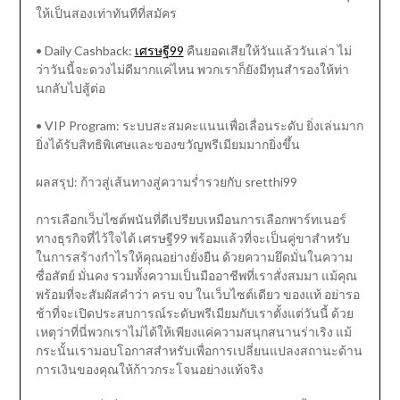
ให้เป็นสองเท่าทันทีที่สมัคร
• Daily Cashback:
เศรษฐี99
คืนยอดเสียให้วันแล้ววันเล่า ไม่
ว่าวันนี้จะดวงไม่ดีมากแค่ไหน พวกเราก็ยังมีทุนสำรองให้ท่า
นกลับไปสู้ต่อ
• VIP Program: ระบบสะสมคะแนนเพื่อเลื่อนระดับ ยิ่งเล่นมาก
ยิ่งได้รับสิทธิพิเศษและของขวัญพรีเมียมมากยิ่งขึ้น
ผลสรุป: ก้าวสู่เส้นทางสู่ความร่ำรวยกับ sretthi99
การเลือกเว็บไซต์พนันที่ดีเปรียบเหมือนการเลือกพาร์ทเนอร์
ทางธุรกิจที่ไว้ใจได้ เศรษฐี99 พร้อมแล้วที่จะเป็นคู่ขาสำหรับ
ในการสร้างกำไรให้คุณอย่างยั่งยืน ด้วยความยึดมั่นในความ
ซื่อสัตย์ มั่นคง รวมทั้งความเป็นมืออาชีพที่เราสั่งสมมา แม้คุณ
พร้อมที่จะสัมผัสคำว่า ครบ จบ ในเว็บไซต์เดียว ของแท้ อย่ารอ
ช้าที่จะเปิดประสบการณ์ระดับพรีเมียมกับเราตั้งแต่วันนี้ ด้วย
เหตุว่าที่นี่พวกเราไม่ได้ให้เพียงแค่ความสนุกสนานร่าเริง แม้
กระนั้นเรามอบโอกาสสำหรับเพื่อการเปลี่ยนแปลงสถานะด้าน
การเงินของคุณให้ก้าวกระโจนอย่างแท้จริง