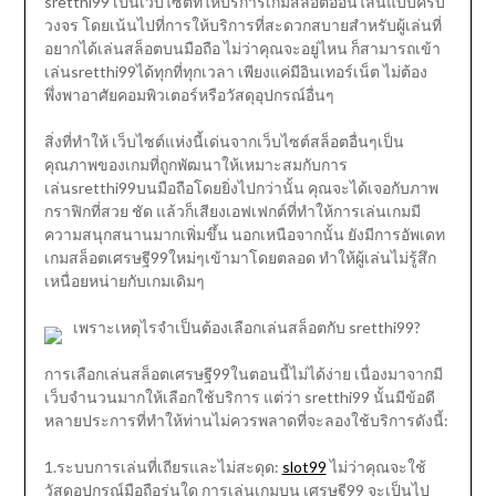
sretthi99 เป็นเว็บไซต์ที่ให้บริการเกมสล็อตออนไลน์แบบครบ
วงจร โดยเน้นไปที่การให้บริการที่สะดวกสบายสำหรับผู้เล่นที่
อยากได้เล่นสล็อตบนมือถือ ไม่ว่าคุณจะอยู่ไหน ก็สามารถเข้า
เล่นsretthi99ได้ทุกที่ทุกเวลา เพียงแค่มีอินเทอร์เน็ต ไม่ต้อง
พึ่งพาอาศัยคอมพิวเตอร์หรือวัสดุอุปกรณ์อื่นๆ
สิ่งที่ทำให้ เว็บไซต์แห่งนี้เด่นจากเว็บไซต์สล็อตอื่นๆเป็น
คุณภาพของเกมที่ถูกพัฒนาให้เหมาะสมกับการ
เล่นsretthi99บนมือถือโดยยิ่งไปกว่านั้น คุณจะได้เจอกับภาพ
กราฟิกที่สวย ชัด แล้วก็เสียงเอฟเฟกต์ที่ทำให้การเล่นเกมมี
ความสนุกสนานมากเพิ่มขึ้น นอกเหนือจากนั้น ยังมีการอัพเดท
เกมสล็อตเศรษฐี99ใหม่ๆเข้ามาโดยตลอด ทำให้ผู้เล่นไม่รู้สึก
เหนื่อยหน่ายกับเกมเดิมๆ
เพราะเหตุไรจำเป็นต้องเลือกเล่นสล็อตกับ sretthi99?
การเลือกเล่นสล็อตเศรษฐี99ในตอนนี้ไม่ได้ง่าย เนื่องมาจากมี
เว็บจำนวนมากให้เลือกใช้บริการ แต่ว่า sretthi99 นั้นมีข้อดี
หลายประการที่ทำให้ท่านไม่ควรพลาดที่จะลองใช้บริการดังนี้:
1.ระบบการเล่นที่เถียรและไม่สะดุด:
slot99
ไม่ว่าคุณจะใช้
วัสดุอุปกรณ์มือถือรุ่นใด การเล่นเกมบน เศรษฐี99 จะเป็นไป