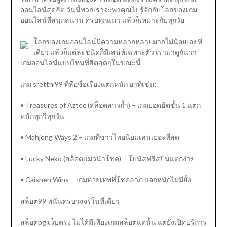
ออนไลน์สุดฮิต วันนี้พวกเราจะพาคุณไปรู้จักกับโลกของเกม
ออนไลน์ที่สนุกสนาน ครบทุกแนว แล้วก็เหมาะกับทุกวัย
โลกของเกมออนไลน์มีความหลากหลายมากไม่น้อยเลยที
เดียว แล้วก็แต่ละชนิดก็มีเสน่ห์เฉพาะตัว เรามาดูกันว่า
เกมออนไลน์แบบไหนที่ฮิตสุดๆในขณะนี้
เกม sretthi99 ที่ลือชื่อเรื่องแตกหนัก อาทิเช่น:
• Treasures of Aztec (สล็อตสาวถ้ำ) – เกมยอดฮิตชั้น 1 แตก
หนักทุกวี่ทุกวัน
• Mahjong Ways 2 – เกมที่ชาวไทยนิยมเล่นเยอะที่สุด
• Lucky Neko (สล็อตแมวนำโชค) – โบนัสฟรีสปินแตกง่าย
• Caishen Wins – เกมทวยเทพที่โชคลาภ แจกหนักไม่มียั้ง
สล็อต99 พนันครบวงจรในที่เดียว
สล็อตpg เว็บตรง ไม่ได้มีเพียงเกมสล็อตแค่นั้น แต่ยังเปิดบริการ