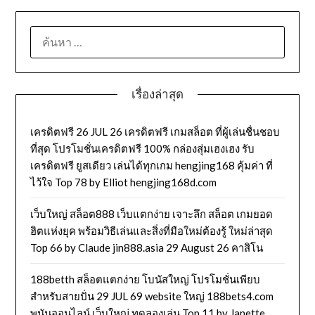
ค้นหา
สำหรับ:
เรื่องล่าสุด
เครดิตฟรี 26 JUL 26 เครดิตฟรี เกมสล็อต ที่ผู้เล่นชื่นชอบ
ที่สุด โปรโมชั่นเครดิตฟรี 100% กล่องสุ่มเฮงเฮง รับ
เครดิตฟรี ยูสเดียว เล่นได้ทุกเกม hengjing168 คุ้มค่า ที่
ไว้ใจ Top 78 by Elliot hengjing168d.com
เว็บใหญ่ สล็อต888 เว็บแตกง่าย เจาะลึก สล็อต เกมยอด
ฮิตแห่งยุค พร้อมวิธีเล่นและสิ่งที่มือใหม่ต้องรู้ ใหม่ล่าสุด
Top 66 by Claude jin888.asia 29 August 26 คาสิโน
188betth สล็อตแตกง่าย โบนัสใหญ่ โปรโมชั่นเพียบ
สำหรับสายปั่น 29 JUL 69 website ใหญ่ 188bets4.com
พนันออนไลน์ เว็บใหญ่ ทดลองเล่น Top 11 by Janette