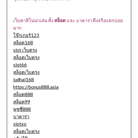
เว็บคาสิโนน่าเล่น ทั้ง
สล็อต
และ
บาคาร่า
ตึงจริงแตกบ่อย
มาก
โจ๊กเกอร์123
สล็อต168
slot เว็บตรง
สล็อตเว็บตรง
slot66
สล็อตเว็บตรง
judhai168
https://bonus888.asia
สล็อต888
สล็อต99
พุซซี่888
บาคาร่า
slotxo
สล็อตเว็บตรง