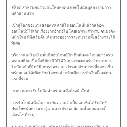
สล็อต สำหรับคนรวยคนใหม่ทุกคน แจกโบนัสมูลค่ารวมกว่า
หลักล้านบาท
เข้าสู่โลกของเกม สล็อต99 คาสิโนออนไลน์แล้วก็สล็อต
ออนไลน์มิได้เกิดเรื่องยากอีกต่อไป โดยเฉพาะสำหรับ คนมั่งคั่ง
หน้าใหม่ ที่พึ่งเริ่มต้นเส้นทางของการลงทุนรวมทั้งสร้างรายได้
พิเศษ
บริการและโปรโมชั่นที่ตอบโจทย์นักเดิมพันคนใหม่อย่างครบ
ครันเปลี่ยนเป็นสิ่งที่ต้องมีให้ได้ในทุกแพลตฟอร์ม โดยเฉพาะ
โบนัสแล้วก็สิทธิพิเศษราคารวมกว่าหลักล้านบาท ที่หลายเว็บ
พร้อมมอบให้เพื่อสร้างโอกาสสำหรับเพื่อการทำเงินตั้งแต่หน
แรกที่ร่วม
กระบวนการรับโบนัสสำหรับคนมั่งคั่งหน้าใหม่
การรับโบนัสนั้นไม่ยากเกินความจำเป็น แต่เพื่อได้รับสิทธิ
ประโยชน์อย่างมาก ผู้เล่นควรประพฤติตามขั้นตอนและก็
เงื่อนไขที่ระบุ
• ลงทะเบียนสมัครสมาชิก – เริ่มต้นด้วยการลงทะเบียนบน