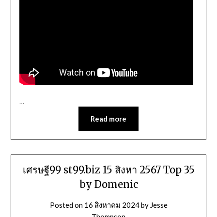
…
Read more
เศรษฐี99 st99.biz 15 สิงหา 2567 Top 35
by Domenic
Posted on
16 สิงหาคม 2024
by
Jesse
Thompson