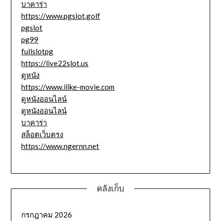
บาคาร่า
https://www.pgslot.golf
pgslot
pg99
fullslotpg
https://live22slot.us
ดูหนัง
https://www.ilike-movie.com
ดูหนังออนไลน์
ดูหนังออนไลน์
บาคาร่า
สล็อตเว็บตรง
https://www.ngernn.net
คลังเก็บ
กรกฎาคม 2026