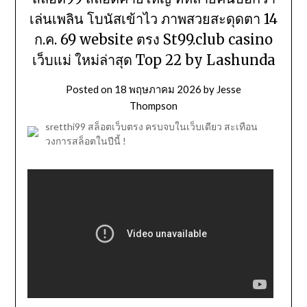
เล่นเพลิน โบนัสเข้าไว ภาพสวยสะดุดตา 14
ก.ค. 69 website ตรง St99.club casino
เว็บแม่ ใหม่ล่าสุด Top 22 by Lashunda
Posted on
18 พฤษภาคม 2026
by
Jesse
Thompson
sretthi99 สล็อตเว็บตรง ครบจบในเว็บเดียว สะเทือน
วงการสล็อตในปีนี้ !