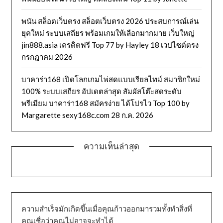
พนัน สล็อตเว็บตรง สล็อตเว็บตรง 2026 ประสบการณ์เล่น
ยุคใหม่ ระบบเสถียร พร้อมเกมให้เลือกมากมาย เว็บใหญ่
jin888.asia เครดิตฟรี Top 77 by Hayley 18 เวปไซต์ตรง
กรกฎาคม 2026
บาคาร่า168 เปิดโลกเกมไพ่สดแบบเรียลไทม์ สมาชิกใหม่
100% ระบบเสถียร อัปเดตล่าสุด สัมผัสโต๊ะสดระดับ
พรีเมียม บาคาร่า168 สมัครง่าย ได้โปรไว Top 100 by
Margarette sexy168c.com 28 ก.ค. 2026
ความเห็นล่าสุด
ความสำเร็จมักเกิดขึ้นเมื่อคุณก้าวออกมารวมทั้งทำสิ่งที่
คุณเชื่อว่าคุณไม่อาจจะทำได้