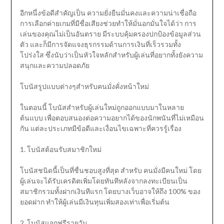
อีกหนึ่งข้อดีสำคัญเป็น ความยั่งยืนมั่นคงและความน่าเชื่อถือ
การเลือกค่ายเกมที่มีชื่อเสียงช่วยทำให้มั่นอกมั่นใจได้ว่า การ
เล่นของคุณไม่เป็นอันตราย มีระบบคุ้มครองปกป้องข้อมูลส่วน
ตัว และก็มีการจัดแจงธุรกรรมด้านการเงินที่เร็วรวมทั้ง
โปร่งใส ซึ่งนับว่าเป็นหัวใจหลักสำหรับผู้เล่นที่อยากทั้งยังความ
สนุกและความปลอดภัย
โบนัสรูปแบบต่างๆสำหรับคนมั่งคั่งหน้าใหม่
ในตอนนี้ โบนัสสำหรับผู้เล่นใหม่ถูกออกแบบมาในหลาย
ต้นแบบ เพื่อตอบสนองต่อความอยากได้ของนักพนันที่ไม่เหมือน
กัน แต่ละประเภทมีข้อดีและเงื่อนไขเฉพาะที่ควรรู้เรื่อง
1. โบนัสต้อนรับสมาชิกใหม่
โบนัสชนิดนี้เป็นที่ชื่นชอบสูงที่สุด สำหรับ คนมั่งมีคนใหม่ โดย
ผู้เล่นจะได้รับเครดิตเพิ่มโดยทันทีหลังจากลงทะเบียนเป็น
สมาชิกรวมทั้งฝากเงินทีแรก โดยบางเว็บอาจให้ถึง 100% ของ
ยอดฝาก ทำให้ผู้เล่นมีเงินทุนเพิ่มสองเท่าเพื่อเริ่มต้น
2. โบนัสแจกฟรีรายวัน