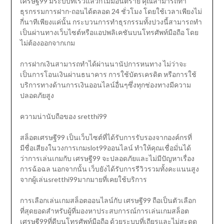
เศรษฐี99 มีระบบที่เร็วแล้วก็ไม่มีอันตราย คุณสามารถทำ
ธุรกรรมการฝาก-ถอนได้ตลอด 24 ชั่วโมง โดยใช้เวลาเพียงไม่
กี่นาทีเพียงแค่นั้น กระบวนการทำธุรกรรมทั้งปวงนี้สามารถทำ
เป็นผ่านทางเว็บไซต์หรือแอปพลิเคชันบนโทรศัพท์มือถือ โดย
ไม่ต้องออกจากเกม
การฝากเงินสามารถทำได้ผ่านนานัปการหนทาง ไม่ว่าจะ
เป็นการโอนเงินผ่านธนาคาร การใช้บัตรเครดิต หรือการใช้
บริการทางด้านการเงินออนไลน์อื่นๆซึ่งทุกช่องทางมีความ
ปลอดภัยสูง
ความน่านับถือของ sretthi99
สล็อตเศรษฐี99 เป็นเว็บไซต์ที่ได้รับการรับรองจากองค์กรที่
มีชื่อเสียงในวงการเกมslot99ออนไลน์ ทำให้คุณเชื่อมั่นได้
ว่าการเล่นเกมกับ เศรษฐี99 จะปลอดภัยและไม่มีปัญหาเรื่อง
การฉ้อฉล นอกจากนั้น เว็บยังได้รับการรีวิวรวมทั้งคะแนนสูง
จากผู้เล่นsretthi99มากมายที่เคยใช้บริการ
การเลือกเล่นเกมสล็อตออนไลน์กับ เศรษฐี99 ถือเป็นตัวเลือก
ที่สุดยอดสำหรับผู้ที่มองหาประสบการณ์การเล่นเกมสล็อต
เศรษฐี99ที่ดีบนโทรศัพท์มือถือ ด้วยระบบที่เถียรและไม่สะดุด