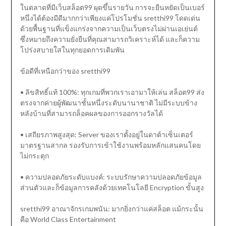
ในตลาดที่มีเว็บสล็อต99 ผุดขึ้นรายวัน การจะยืนหยัดเป็นเบอร์
หนึ่งได้ต้องมีดีมากกว่าเพียงแค่โปรโมชั่น sretthi99 โดดเด่น
ด้วยพื้นฐานที่แข็งแกร่งจากความเป็นเว็บตรงไม่ผ่านเอเย่นต์
ซึ่งหมายถึงความยั่งยืนที่คุณสามารถวิเคราะห์ได้ และก็ความ
โปร่งสบายใสในทุกยอดการเดิมพัน
ข้อดีที่เหนือกว่าของ sretthi99
• ลิขสิทธิ์แท้ 100%: ทุกเกมที่พวกเราเอามาให้เล่น สล็อต99 ส่ง
ตรงจากค่ายผู้พัฒนาชั้นหนึ่งระดับนานาชาติ ไม่มีระบบข้าง
หลังบ้านที่สามารถล็อคผลของการออกรางวัลได้
• เสถียรภาพสูงสุด: Server ของเราตั้งอยู่ในดาต้าเซ็นเตอร์
มาตรฐานสากล รองรับการเข้าใช้งานพร้อมหลักแสนคนโดย
ไม่กระตุก
• ความปลอดภัยระดับแบงค์: ระบบรักษาความปลอดภัยข้อมูล
ส่วนตัวและก็ข้อมูลการคลังด้วยเทคโนโลยี Encryption ขั้นสูง
sretthi99 อาณาจักรเกมพนัน: มากยิ่งกว่าแค่สล็อต แม้กระนั้น
คือ World Class Entertainment