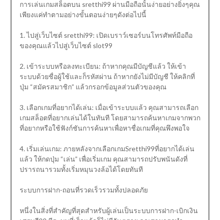
การเล่นเกมสล็อตบน sretthi99 ผ่านมือถือนั้นง่ายอย่างยิ่งๆคุณ
เพียงแค่ทำตามอย่างขั้นตอนง่ายๆดังต่อไปนี้
1. ไปสู่เว็บไซต์ sretthi99: เปิดเบราว์เซอร์บนโทรศัพท์มือถือ
ของคุณแล้วไปสู่เว็บไซต์ slot99
2. เข้าระบบหรือลงทะเบียน: ถ้าหากคุณมีบัญชีแล้ว ให้เข้า
ระบบด้วยชื่อผู้ใช้และก็รหัสผ่าน ถ้าหากยังไม่มีบัญชี ให้คลิกที่
ปุ่ม “สมัครสมาชิก” แล้วกรอกข้อมูลส่วนตัวของคุณ
3. เลือกเกมที่อยากได้เล่น: เมื่อเข้าระบบแล้ว คุณสามารถเลือก
เกมสล็อตที่อยากเล่นได้ในทันที โดยสามารถค้นหาเกมจากพวก
ที่อยากหรือใช้ฟังก์ชันการค้นหาเพื่อหาชื่อเกมที่คุณพึงพอใจ
4. เริ่มเล่นเกม: ภายหลังจากเลือกเกมSretthi99ที่อยากได้เล่น
แล้ว ให้กดปุ่ม “เล่น” เพื่อเริ่มเกม คุณสามารถปรับพนันดังที่
ปรารถนารวมทั้งเริ่มหมุนวงล้อได้โดยทันที
ระบบการฝาก-ถอนที่รวดเร็วรวมทั้งปลอดภัย
หนึ่งในสิ่งที่สำคัญที่สุดสำหรับผู้เล่นเป็นระบบการฝาก-เบิกเงิน