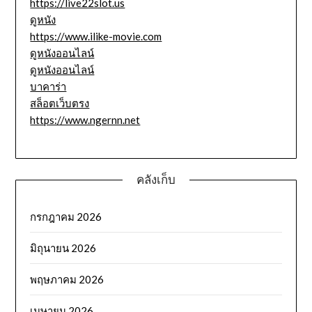
https://live22slot.us
ดูหนัง
https://www.ilike-movie.com
ดูหนังออนไลน์
ดูหนังออนไลน์
บาคาร่า
สล็อตเว็บตรง
https://www.ngernn.net
คลังเก็บ
กรกฎาคม 2026
มิถุนายน 2026
พฤษภาคม 2026
เมษายน 2026