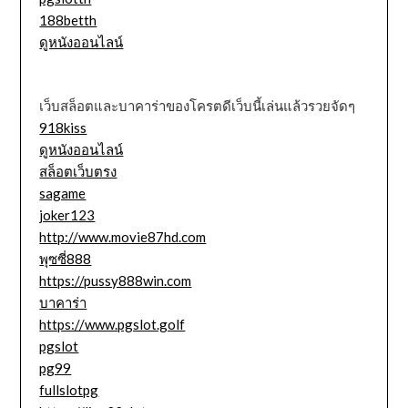
188betth
ดูหนังออนไลน์
เว็บสล็อตและบาคาร่าของโครตดีเว็บนี้เล่นแล้วรวยจัดๆ
918kiss
ดูหนังออนไลน์
สล็อตเว็บตรง
sagame
joker123
http://www.movie87hd.com
พุซซี่888
https://pussy888win.com
บาคาร่า
https://www.pgslot.golf
pgslot
pg99
fullslotpg