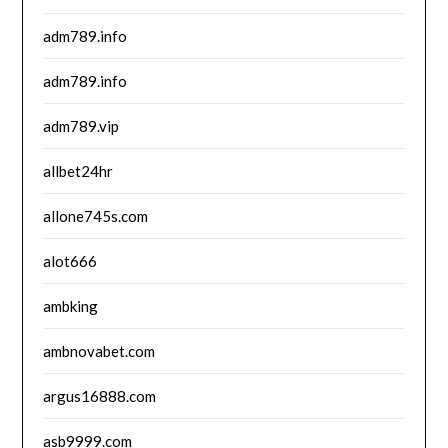
adm789.info
adm789.info
adm789.vip
allbet24hr
allone745s.com
alot666
ambking
ambnovabet.com
argus16888.com
asb9999.com