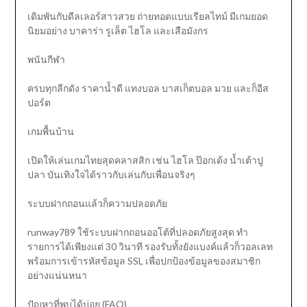
เดิมพันกับดีลเลอร์สาวสวย ถ่ายทอดแบบเรียลไทม์ มีเกมยอด
นิยมอย่าง บาคาร่า รูเล็ต ไฮโล และเสือมังกร
พนันกีฬา
ครบทุกลีกดัง ราคาน้ำดี แทงบอล บาสเก็ตบอล มวย และก็อีส
ปอร์ต
เกมพื้นบ้าน
เปิดให้เล่นเกมไทยสุดคลาสสิก เช่น ไฮโล ป๊อกเด้ง น้ำเต้าปู
ปลา บันเทิงใจได้ราวกับเล่นกับเพื่อนจริงๆ
ระบบฝากถอนแล้วก็ความปลอดภัย
runway789 ใช้ระบบฝากถอนออโต้ที่ปลอดภัยสูงสุด ทำ
รายการได้เพียงแต่ 30 วินาที รองรับทั้งยังแบงค์แล้วก็วอลเลท
พร้อมการเข้ารหัสข้อมูล SSL เพื่อปกป้องข้อมูลของสมาชิก
อย่างแน่นหนา
ปัญหาที่พบได้บ่อย (FAQ)