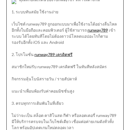
1. ระบบทันสมัย ใช้งานง่าย
เว็บไซต์ runway789 ถูกออกแบบมาเพื่อใช้งานได้อย่างลื่นไหล
อีกทั้งในมือถือและคอมพิวเตอร์ ผู้ใช้สามารถ
runway789
เข้า
ระบบ ได้โดยทันทีโดยไม่ต้องดาวน์โหลดแอปอะไรก็ตาม
รองรับอีกทั้ง iOS และ Android
2. โปรโมชั่น
runway789 เครดิตฟรี
สมาชิกใหม่รับ runway789 เครดิตฟรี ในทันทีหลังสมัคร
กิจกรรมลุ้นโบนัสรายวัน / รายสัปดาห์
แนะนำเพื่อนพ้องรับค่าคอมมิชชั่นสูง
3. ครบทุกการเดิมพันในที่เดียว
ไม่ว่าจะเป็น สล็อต คาสิโนสด กีฬา หรือลอตเตอรี่ runway789
มีให้บริการครบจบในเว็บไซต์เดียว เชื่อมต่อค่ายเกมดังทั่วทั้ง
โลก พร้อมอัปเดตเกมใหม่ตลอดเวลา