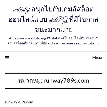
webbilgi สนุกไปกับเกมส์สล็อต
ออนไลน์แบบ slotPG ที่มีโอกาส
ชนะมากมาย
https://www.webbilgi.org PGslot คาสิโนออนไลน์ที่มาพร้อมกับ
เกมส์สล็อตที่น่าตื่นเต้นที่สุด kızıl saçın üstüne sarı boya tutar mı
Menu
หมวดหมู่:
runway789s.com
runway789s.com