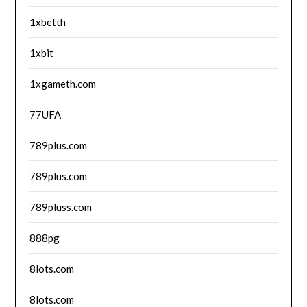
1xbetth
1xbit
1xgameth.com
77UFA
789plus.com
789plus.com
789pluss.com
888pg
8lots.com
8lots.com