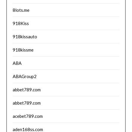
8lots.me
918Kiss
918kissauto
918kissme
ABA
ABAGroup2
abbet789.com
abbet789.com
acebet789.com
aden168ss.com