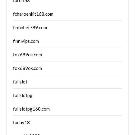
faro168
fcharoenkit168.com
finfinbet789.com
finnivips.com
fox689ok.com
fox689ok.com
fullslot
fullslotpg
fullslotpg168.com
funny18