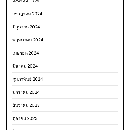
สิงหาคม 2024
กรกฎาคม 2024
มิถุนายน 2024
พฤษภาคม 2024
เมษายน 2024
มีนาคม 2024
กุมภาพันธ์ 2024
มกราคม 2024
ธันวาคม 2023
ตุลาคม 2023