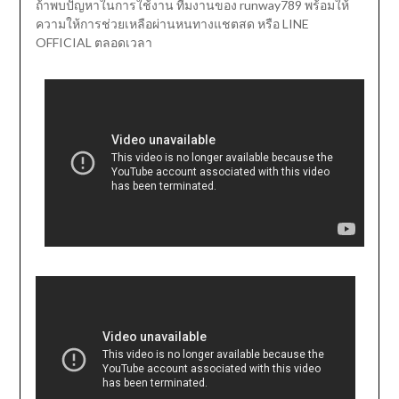
ถ้าพบปัญหาในการใช้งาน ทีมงานของ runway789 พร้อมให้
ความให้การช่วยเหลือผ่านหนทางแชตสด หรือ LINE
OFFICIAL ตลอดเวลา