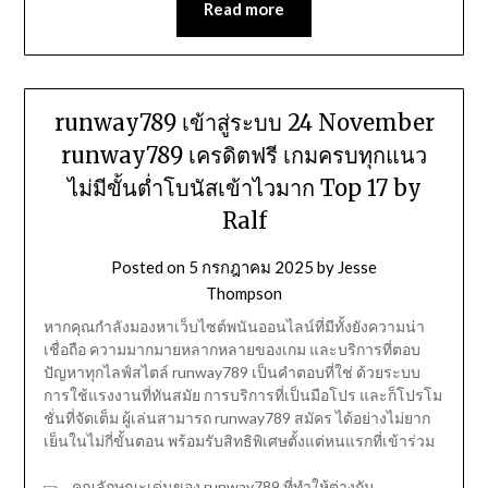
Read more
runway789 เข้าสู่ระบบ 24 November
runway789 เครดิตฟรี เกมครบทุกแนว
ไม่มีขั้นต่ำโบนัสเข้าไวมาก Top 17 by
Ralf
Posted on
5 กรกฎาคม 2025
by
Jesse
Thompson
หากคุณกำลังมองหาเว็บไซต์พนันออนไลน์ที่มีทั้งยังความน่า
เชื่อถือ ความมากมายหลากหลายของเกม และบริการที่ตอบ
ปัญหาทุกไลฟ์สไตล์ runway789 เป็นคำตอบที่ใช่ ด้วยระบบ
การใช้แรงงานที่ทันสมัย การบริการที่เป็นมือโปร และก็โปรโม
ชั่นที่จัดเต็ม ผู้เล่นสามารถ runway789 สมัคร ได้อย่างไม่ยาก
เย็นในไม่กี่ขั้นตอน พร้อมรับสิทธิพิเศษตั้งแต่หนแรกที่เข้าร่วม
คุณลักษณะเด่นของ runway789 ที่ทำให้ต่างกัน