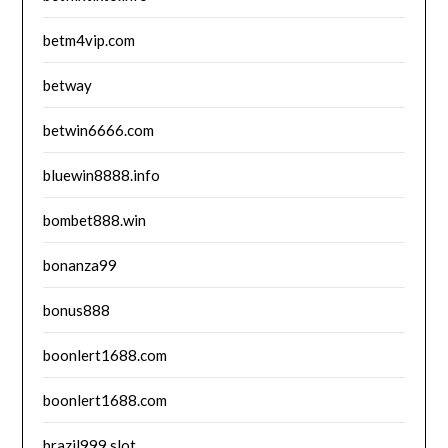
betm4vip.com
betway
betwin6666.com
bluewin8888.info
bombet888.win
bonanza99
bonus888
boonlert1688.com
boonlert1688.com
brazil999 slot