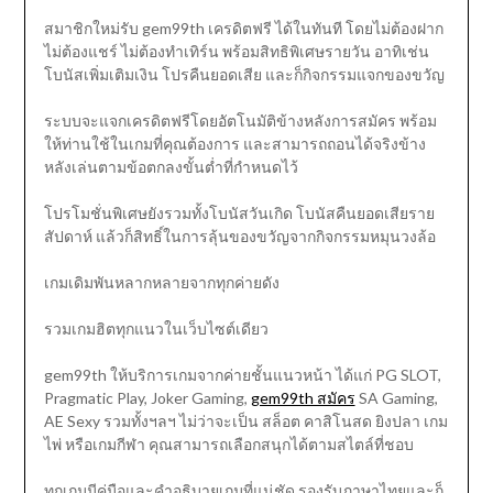
สมาชิกใหม่รับ gem99th เครดิตฟรี ได้ในทันที โดยไม่ต้องฝาก
ไม่ต้องแชร์ ไม่ต้องทำเทิร์น พร้อมสิทธิพิเศษรายวัน อาทิเช่น
โบนัสเพิ่มเติมเงิน โปรคืนยอดเสีย และก็กิจกรรมแจกของขวัญ
ระบบจะแจกเครดิตฟรีโดยอัตโนมัติข้างหลังการสมัคร พร้อม
ให้ท่านใช้ในเกมที่คุณต้องการ และสามารถถอนได้จริงข้าง
หลังเล่นตามข้อตกลงขั้นต่ำที่กำหนดไว้
โปรโมชั่นพิเศษยังรวมทั้งโบนัสวันเกิด โบนัสคืนยอดเสียราย
สัปดาห์ แล้วก็สิทธิ์ในการลุ้นของขวัญจากกิจกรรมหมุนวงล้อ
เกมเดิมพันหลากหลายจากทุกค่ายดัง
รวมเกมฮิตทุกแนวในเว็บไซต์เดียว
gem99th ให้บริการเกมจากค่ายชั้นแนวหน้า ได้แก่ PG SLOT,
Pragmatic Play, Joker Gaming,
gem99th สมัคร
SA Gaming,
AE Sexy รวมทั้งฯลฯ ไม่ว่าจะเป็น สล็อต คาสิโนสด ยิงปลา เกม
ไพ่ หรือเกมกีฬา คุณสามารถเลือกสนุกได้ตามสไตล์ที่ชอบ
ทุกเกมมีคู่มือและคำอธิบายเกมที่แน่ชัด รองรับภาษาไทยและก็