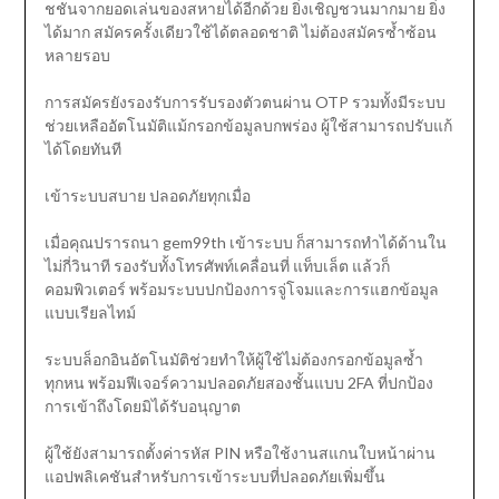
ชชันจากยอดเล่นของสหายได้อีกด้วย ยิ่งเชิญชวนมากมาย ยิ่ง
ได้มาก สมัครครั้งเดียวใช้ได้ตลอดชาติ ไม่ต้องสมัครซ้ำซ้อน
หลายรอบ
การสมัครยังรองรับการรับรองตัวตนผ่าน OTP รวมทั้งมีระบบ
ช่วยเหลืออัตโนมัติแม้กรอกข้อมูลบกพร่อง ผู้ใช้สามารถปรับแก้
ได้โดยทันที
เข้าระบบสบาย ปลอดภัยทุกเมื่อ
เมื่อคุณปรารถนา gem99th เข้าระบบ ก็สามารถทำได้ด้านใน
ไม่กี่วินาที รองรับทั้งโทรศัพท์เคลื่อนที่ แท็บเล็ต แล้วก็
คอมพิวเตอร์ พร้อมระบบปกป้องการจู่โจมและการแฮกข้อมูล
แบบเรียลไทม์
ระบบล็อกอินอัตโนมัติช่วยทำให้ผู้ใช้ไม่ต้องกรอกข้อมูลซ้ำ
ทุกหน พร้อมฟีเจอร์ความปลอดภัยสองชั้นแบบ 2FA ที่ปกป้อง
การเข้าถึงโดยมิได้รับอนุญาต
ผู้ใช้ยังสามารถตั้งค่ารหัส PIN หรือใช้งานสแกนใบหน้าผ่าน
แอปพลิเคชันสำหรับการเข้าระบบที่ปลอดภัยเพิ่มขึ้น