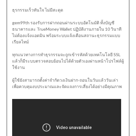
ธุรกรรมเร็วทันใจ ไม่มีสะดุด
gem99th รองรับการฝากถอนผ่านระบบอัตโนมัติ ทั้งบัญชี
ธนาคารและ TrueMoney Wallet ปฏิบัติงานภายใน 10 วินาที
ไม่ต้องแจ้งแอดมิน พร้อมระบบแจ้งเตือนสถานะธุรกรรมแบบ
เรียลไทม์
ทุกแนวทางการทำธุรกรรมจะถูกเข้ารหัสด้วยเทคโนโลยี SSL
แล้วก็มีระบบตรวจสอบย้อนไปได้ด้วยตัวเองผ่านหน้าโปรไฟล์ผู้
ใช้งาน
ผู้ใช้ยังสามารถตั้งค่าจำกัดวงเงินฝาก-ถอนในวันแล้ววันเล่า
เพื่อควบคุมงบประมาณและจัดแจงการเสี่ยงได้อย่างมีคุณภาพ