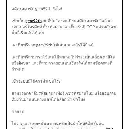
สมัครสมาชิก gem99th ยังไง?
เข้าเว็บ
gem99th
กดที่ปุ่ม “ลงทะเบียนสมัครสมาชิก” แล้วก
รอกเบอร์โทรศัพท์ ตั้งรหัสผ่าน และก็การันตี OTP แล้วหลังจาก
นั้นก็เริ่มเล่นได้เลย
เครดิตฟรีจาก gem99th ใช้เล่นเกมอะไรได้บ้าง?
เครดิตฟรีสามารถใช้เล่นได้ทุกเกม ไม่ว่าจะเป็นสล็อต คาสิโน
หรือยิงปลา และก็สามารถถอนเป็นเงินจริงได้ตามข้อตกลงที่
กำหนด
เข้าระบบมิได้ควรทำเช่นไร?
สามารถกด “ลืมรหัสผ่าน” เพื่อรีเซ็ตรหัสผ่านใหม่ หรือสอบถาม
ทีมงานผ่านหนทางแชทได้ตลอด 24 ชั่วโมง
ข้อสรุป
ไม่ว่าคุณจะเคยพนันมาก่อนหรือเป็นมือใหม่ที่พึ่งเริ่มต้น