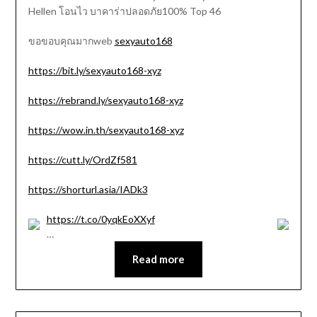
Hellen โอนไว บาคาร่าปลอดภัย100% Top 46
ขอขอบคุณมากweb
sexyauto168
https://bit.ly/sexyauto168-xyz
https://rebrand.ly/sexyauto168-xyz
https://wow.in.th/sexyauto168-xyz
https://cutt.ly/OrdZf581
https://shorturl.asia/IADk3
https://t.co/0yqkEoXXyf
…
Read more