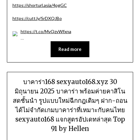
https://shorturl.asia/4pgGC
https://cutt.ly/SrDXQJBo
https://t.co/MvQzvWfxna
…
Read more
บาคาร่า168 sexyauto168.xyz 30
มิถุนายน 2025 บาคาร่า พร้อมค่ายคาสิโน
สดชั้นนำ รูปแบบใหม่ฉีกกฎเดิมๆ ฝาก-ถอน
ได้ไม่จำกัดเกมบาคาร่าที่เหมาะกับคนไทย
sexyauto168 แจกสูตรอัปเดทล่าสุด Top
91 by Hellen