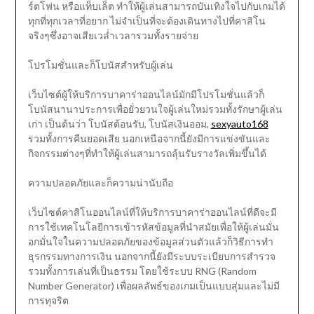
ร์ตโฟน หรือแท็บเล็ต ทำให้ผู้เล่นสามารถบันเทิงใจไปกับเกมได้
ทุกที่ทุกเวลาที่อยาก ไม่จำเป็นที่จะต้องเดินทางไปที่คาสิโน
จริงๆซึ่งอาจเสียเวล่ำเวลารวมทั้งรายจ่าย
โปรโมชั่นและก็โบนัสสำหรับผู้เล่น
เว็บไซต์ผู้ให้บริการบาคาร่าออนไลน์มักมีโปรโมชั่นแล้วก็
โบนัสนานาประการเพื่อยั่วยวนใจผู้เล่นใหม่รวมทั้งรักษาผู้เล่น
เก่า เป็นต้นว่า โบนัสต้อนรับ, โบนัสเงินออม,
sexyauto168
รวมทั้งการคืนยอดเสีย นอกเหนือจากนี้ยังมีการแข่งขันและ
กิจกรรมต่างๆที่ทำให้ผู้เล่นสามารถลุ้นรับรางวัลเพิ่มขึ้นได้
ความปลอดภัยและก็ความน่านับถือ
เว็บไซต์คาสิโนออนไลน์ที่ให้บริการบาคาร่าออนไลน์ที่ดีจะมี
การใช้เทคโนโลยีการเข้ารหัสข้อมูลที่นำสมัยเพื่อให้ผู้เล่นมั่น
อกมั่นใจในความปลอดภัยของข้อมูลส่วนตัวแล้วก็วิธีการทำ
ธุรกรรมทางการเงิน นอกจากนี้ยังมีระบบระเบียบการสำรวจ
รวมทั้งการเล่นที่เป็นธรรม โดยใช้ระบบ RNG (Random
Number Generator) เพื่อผลลัพธ์ของเกมเป็นแบบสุ่มและไม่มี
การทุจริต