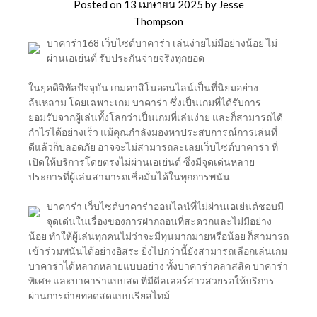
Posted on
13 เมษายน 2025
by
Jesse
Thompson
บาคาร่า168 เว็บไซต์บาคาร่า เล่นง่ายไม่มีอย่างน้อย ไม่
ผ่านเอเย่นต์ รับประกันจ่ายจริงทุกยอด
ในยุคดิจิทัลปัจจุบัน เกมคาสิโนออนไลน์เป็นที่นิยมอย่าง
ล้นหลาม โดยเฉพาะเกม บาคาร่า ซึ่งเป็นเกมที่ได้รับการ
ยอมรับจากผู้เล่นทั้งโลกว่าเป็นเกมที่เล่นง่าย และก็สามารถได้
กำไรได้อย่างเร็ว แม้คุณกำลังมองหาประสบการณ์การเล่นที่
ดีแล้วก็ปลอดภัย อาจจะไม่สามารถละเลยเว็บไซต์บาคาร่า ที่
เปิดให้บริการโดยตรงไม่ผ่านเอเย่นต์ ซึ่งมีจุดเด่นหลาย
ประการที่ผู้เล่นสามารถเชื่อมั่นได้ในทุกการพนัน
บาคาร่า เว็บไซต์บาคาร่าออนไลน์ที่ไม่ผ่านเอเย่นต์ชอบมี
จุดเด่นในเรื่องของการฝากถอนที่สะดวกและไม่มีอย่าง
น้อย ทำให้ผู้เล่นทุกคนไม่ว่าจะมีทุนมากมายหรือน้อย ก็สามารถ
เข้าร่วมพนันได้อย่างอิสระ ยิ่งไปกว่านี้ยังสามารถเลือกเล่นเกม
บาคาร่าได้หลากหลายแบบอย่าง ทั้งบาคาร่าคลาสสิค บาคาร่า
พิเศษ และบาคาร่าแบบสด ที่มีดีลเลอร์สาวสวยรอให้บริการ
ผ่านการถ่ายทอดสดแบบเรียลไทม์