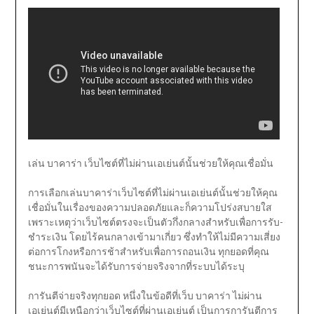
เล่น บาคาร่า เว็บไซต์ที่ไม่ผ่านเอเย่นต์นั้นช่วยให้คุณเชื่อมั่น
การเลือกเล่นบาคาร่าเว็บไซต์ที่ไม่ผ่านเอเย่นต์นั้นช่วยให้คุณ
เชื่อมั่นในเรื่องของความปลอดภัยและก็ความโปร่งสบายใส
เพราะเหตุว่าเว็บไซต์ตรงจะเป็นตัวกึ่งกลางสำหรับเพื่อการรับ-
ชำระเงิน โดยไร้คนกลางเข้ามาเกี่ยว ซึ่งทำให้ไม่มีความเสี่ยง
ต่อการโกงหรือการช้าสำหรับเพื่อการถอนเงิน ทุกยอดที่คุณ
ชนะการพนันจะได้รับการจ่ายจริงจากที่ระบบได้ระบุ
การันตีจ่ายจริงทุกยอด หนึ่งในข้อดีที่เว็บ บาคาร่า ไม่ผ่าน
เอเย่นต์มีเหนือกว่าเว็บไซต์ที่ผ่านเอเย่นต์ เป็นการการันตีการ