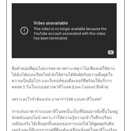
คือคำตอบที่คุณไม่ควรพลาด เพราะเหตุว่าไม่เพียงแค่ให้ท่าน
ได้ลุ้นไพ่แบบเรียลไทม์ ยังให้ท่านได้สัมผัสกับความดึงดูดใจ
ความเป็นมือโปร และก็เสน่ห์ของดีลเลอร์ที่พร้อมให้บริการ
ตลอด 1 วันในแบบอย่างคาสิโนสด (Live Casino) อีกด้วย
เพราะอะไรจำต้องเล่น บาคาร่า168 แบบคาสิโนสด?
การเล่นบาคาร่าแบบคาสิโนสดนั้นเป็นที่นิยมมากยิ่งขึ้นในหมู่
นักพนันออนไลน์ เพราะว่าให้ความรู้ความเข้าใจสึกเปรียบ
เสมือนจริง ได้เห็นทุกขั้นตอนของการแจกไพ่ ได้พูดคุยกับดีล
เลอร์ และก็มีบรรยากาศที่ตื่นเต้นเสมือนนั่งอยู่ในคาสิโนจริงๆ