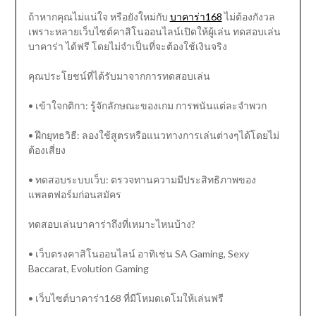
ถ้าหากคุณไม่แน่ใจ หรือยังใหม่กับ
บาคาร่า168
ไม่ต้องกังวล
เพราะหลายเว็บไซต์คาสิโนออนไลน์เปิดให้ผู้เล่น ทดสอบเล่น
บาคาร่า ได้ฟรี โดยไม่จำเป็นที่จะต้องใช้เงินจริง
คุณประโยชน์ที่ได้รับมาจากการทดสอบเล่น
• เข้าใจกติกา: รู้จักลักษณะของเกม การพนันแต่ละจำพวก
• ฝึกยุทธวิธี: ลองใช้สูตรหรือแนวทางการเล่นต่างๆได้โดยไม่
ต้องเสี่ยง
• ทดสอบระบบเว็บ: ตรวจทานความมีประสิทธิภาพของ
แพลตฟอร์มก่อนสมัคร
ทดสอบเล่นบาคาร่าถึงที่เหมาะไหนบ้าง?
• เว็บตรงคาสิโนออนไลน์ อาทิเช่น SA Gaming, Sexy
Baccarat, Evolution Gaming
• เว็บไซต์บาคาร่า168 ที่มีโหมดเดโมให้เล่นฟรี