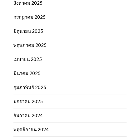
สิงหาคม 2025
กรกฎาคม 2025
มิถุนายน 2025
พฤษภาคม 2025
เมษายน 2025
มีนาคม 2025
กุมภาพันธ์ 2025
มกราคม 2025
ธันวาคม 2024
พฤศจิกายน 2024