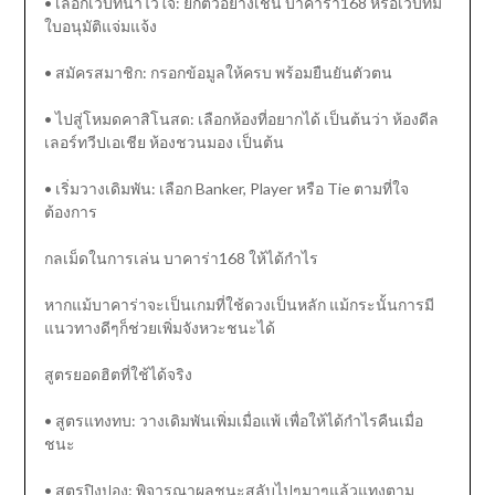
• เลือกเว็บที่น่าไว้ใจ: ยกตัวอย่างเช่น บาคาร่า168 หรือเว็บที่มี
ใบอนุมัติแจ่มแจ้ง
• สมัครสมาชิก: กรอกข้อมูลให้ครบ พร้อมยืนยันตัวตน
• ไปสู่โหมดคาสิโนสด: เลือกห้องที่อยากได้ เป็นต้นว่า ห้องดีล
เลอร์ทวีปเอเชีย ห้องชวนมอง เป็นต้น
• เริ่มวางเดิมพัน: เลือก Banker, Player หรือ Tie ตามที่ใจ
ต้องการ
กลเม็ดในการเล่น บาคาร่า168 ให้ได้กำไร
หากแม้บาคาร่าจะเป็นเกมที่ใช้ดวงเป็นหลัก แม้กระนั้นการมี
แนวทางดีๆก็ช่วยเพิ่มจังหวะชนะได้
สูตรยอดฮิตที่ใช้ได้จริง
• สูตรแทงทบ: วางเดิมพันเพิ่มเมื่อแพ้ เพื่อให้ได้กำไรคืนเมื่อ
ชนะ
• สูตรปิงปอง: พิจารณาผลชนะสลับไปๆมาๆแล้วแทงตาม