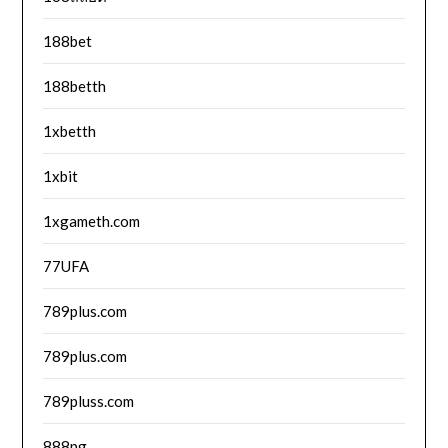
188bet
188betth
1xbetth
1xbit
1xgameth.com
77UFA
789plus.com
789plus.com
789pluss.com
888pg