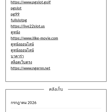
https://www.pgslot.golf
pgslot
pg99
fullslotpg
https://live22slot.us
ดูหนัง
https://www.ilike-movie.com
ดูหนังออนไลน์
ดูหนังออนไลน์
บาคาร่า
สล็อตเว็บตรง
https://www.ngernn.net
คลังเก็บ
กรกฎาคม 2026