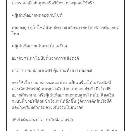
ปรารถนาฝึกฝนสูตรหรือวิธีการต่างๆก่อนใช้จริง
• ผู้เล่นที่อยากทดลองเว็บไซต์
ทดลองดูว่าเว็บไซต์นั้นๆมีความเสถียรภาพหรือบริการดีมากแค่
ไหน
• ผู้เล่นที่อยากเล่นแบบไม่เครียด
อยากบรรเทา ไม่บีบคั้นจากการเสียตังค์
บาคาร่า ทดสอบเล่นฟรี คุ้ม รวมทั้งควรทดลอง!
การใช้เว็บ บาคาร่า ทดลอง นับว่าเป็นเครื่องไม้เครื่องมือที่
บรรเจิดสำหรับผู้เล่นทุกระดับ โดยเฉพาะอย่างยิ่งมือใหม่ที่
อยากศึกษาเกม หรือผู้เล่นที่อยากทดสอบสูตรโดยไม่เสี่ยงเงิน
ระบบนี้ช่วยให้คุณเข้าใจเกมได้ลึกขึ้น รู้จักการตัดสินใจที่ดี
และก็เตรียมตัวก่อนจ่ายเงินจริงในอนาคต
วิธีเริ่มต้นเล่นบาคาร่ากับดีลเลอร์สด