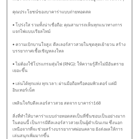
คุณประโยชน์ของบาคาร่าแบบถ่ายทอดสด
• โปร่งใส รวมทั้งน่าเชื่อถือ: คุณสามารถเห็นทุกแนวทางการ
แจกไพ่แบบเรียลไทม์
• ความเบิกบานใจสูง: ดีลเลอร์สาวสวยในชุดสุดเย้ายวน สร้าง
บรรยากาศเชื้อเชิญหลงใหล
• ไม่ต้องใช้โปรแกรมสุ่มไพ่ (RNG): ให้ความรู้สึกไม่มีอันตราย
เยอะขึ้น
• เล่นได้ทุกแห่ง ทุกเวลา: ผ่านมือถือหรือคอมพิวเตอร์ แค่มี
อินเทอร์เน็ต
เพลินใจกับดีลเลอร์สาวสวย สดจาก บาคาร่า168
สิ่งที่ทำให้บาคาร่าแบบถ่ายทอดสดเป็นที่ชื่นชอบเป็นอย่างมาก
ในตอนนี้ เป็นการมีดีลเลอร์สาวสวยเป็นผู้ดำเนินเกม ซึ่งนอก
เหนือจากที่จะช่วยสร้างบรรยากาศผ่อนคลาย ยังส่งผลให้การ
เล่นสนุกเพิ่มมากขึ้น