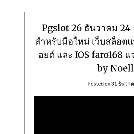
Pgslot 26 ธันวาคม 24
สำหรับมือใหม่ เว็บสล็อตแ
อยด์ และ IOS faro168 แจ
by Noell
Posted on
31 ธันวา