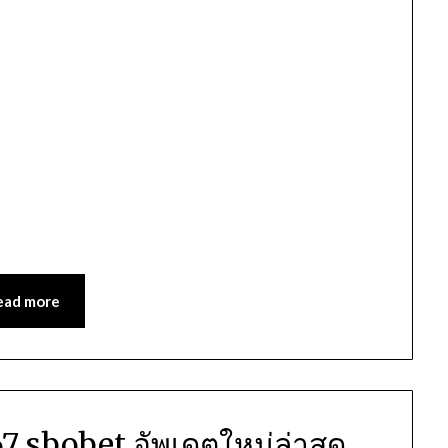
ead more
 sbobet อัพเดตใหม่ล่าสุด