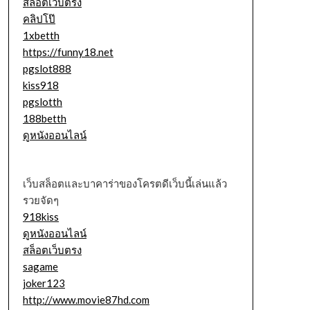
สล็อตเว็บตรง
คลิปโป๊
1xbetth
https://funny18.net
pgslot888
kiss918
pgslotth
188betth
ดูหนังออนไลน์
เว็บสล็อตและบาคาร่าของโครตดีเว็บนี้เล่นแล้ว
รวยจัดๆ
918kiss
ดูหนังออนไลน์
สล็อตเว็บตรง
sagame
joker123
http://www.movie87hd.com