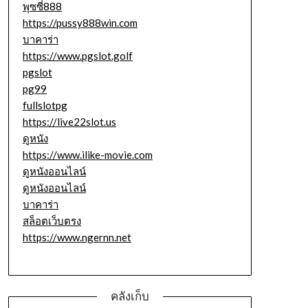
พุซซี่888
https://pussy888win.com
บาคาร่า
https://www.pgslot.golf
pgslot
pg99
fullslotpg
https://live22slot.us
ดูหนัง
https://www.ilike-movie.com
ดูหนังออนไลน์
ดูหนังออนไลน์
บาคาร่า
สล็อตเว็บตรง
https://www.ngernn.net
คลังเก็บ