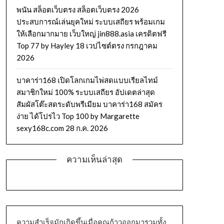
พนัน สล็อตเว็บตรง สล็อตเว็บตรง 2026
ประสบการณ์เล่นยุคใหม่ ระบบเสถียร พร้อมเกม
ให้เลือกมากมาย เว็บใหญ่ jin888.asia เครดิตฟรี
Top 77 by Hayley 18 เวปไซต์ตรง กรกฎาคม
2026
บาคาร่า168 เปิดโลกเกมไพ่สดแบบเรียลไทม์
สมาชิกใหม่ 100% ระบบเสถียร อัปเดตล่าสุด
สัมผัสโต๊ะสดระดับพรีเมียม บาคาร่า168 สมัคร
ง่าย ได้โปรไว Top 100 by Margarette
sexy168c.com 28 ก.ค. 2026
ความเห็นล่าสุด
ความสำเร็จมักเกิดขึ้นเมื่อคุณก้าวออกมารวมทั้ง