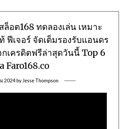
 สล็อต168 ทดลองเล่น เหมาะ
ท้ ฟีเจอร์ จัดเต็มรองรับแอนดร
กเครดิตฟรีล่าสุดวันนี้ Top 6
a Faro168.co
คม 2024
by
Jesse Thompson