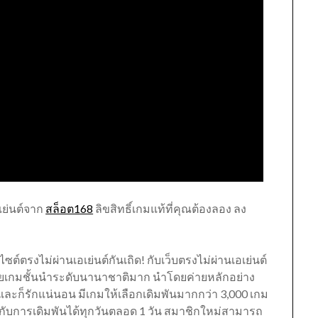
เย่นต์จาก
สล็อต168
ลิขสิทธิ์เกมแท้ที่คุณต้องลอง ลง
ซต์ตรงไม่ผ่านเอเย่นต์กันเถิด! กับเว็บตรงไม่ผ่านเอเย่นต์
ากค่ายเกมชั้นนำระดับนานาชาติมาก นำโดยค่ายหลักอย่าง
กและก็รักแน่นอน มีเกมให้เลือกเดิมพันมากกว่า 3,000 เกม
ับการเดิมพันได้ทุกวันตลอด 1 วัน สมาชิกใหม่สามารถ