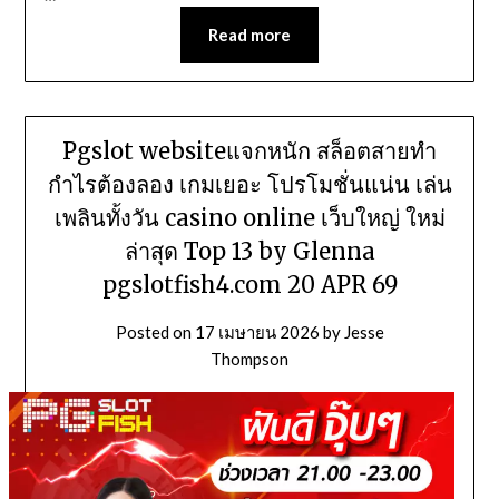
Read more
Pgslot websiteแจกหนัก สล็อตสายทำ
กำไรต้องลอง เกมเยอะ โปรโมชั่นแน่น เล่น
เพลินทั้งวัน casino online เว็บใหญ่ ใหม่
ล่าสุด Top 13 by Glenna
pgslotfish4.com 20 APR 69
Posted on
17 เมษายน 2026
by
Jesse
Thompson