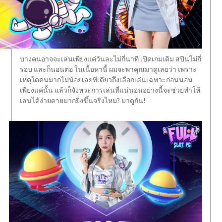
บางคนอาจจะเล่นเพียงแค่วันละไม่กี่นาที เปิดเกมเดิม สปินไม่กี่
รอบ และก็นอนต่อ ในเนื้อหานี้ ผมจะพาคุณมาดูเลยว่า เพราะ
เหตุใดคนมากไม่น้อยเลยทีเดียวถึงเลือกเล่นเฉพาะก่อนนอน
เพียงแค่นั้น แล้วก็จังหวะการเล่นที่แน่นอนอย่างนี้จะช่วยทำให้
เล่นได้ง่ายดายมากยิ่งขึ้นจริงไหม? มาดูกัน!