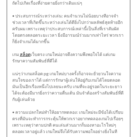
ถัดไปเกิดเรื่องที่ง่ายดายยิ่งกว่าเดิมแน่ๆ
• ประสบการณ์ระหว่างเล่น: คนจำนวนไม่น้อยบางทีอาจจำ
ช่วงเวลาที่เกิดขึ้นระหว่างเล่นได้ดียิ่งไปกว่าผลลัพธ์สุดท้ายอีก
ครับผม เพราะเหตุว่าประสบการณ์เหล่านี้เป็นสิ่งที่เราสัมผัส
โดยตรงตลอดระยะเวลา ยิ่งมีอารมณ์ร่วมมากเท่าไหร่ พวกเรา
ก็ยิ่งจำเกมได้มากขึ้น
เกม
สล็อต
เว็บตรง เกมใหม่อาจดึงความพึงพอใจได้ แต่เกม
รักษาความสัมพันธ์ที่ดีได้
แน่ๆว่าเกมสล็อต pg เกมใหม่บางครั้งก็อาจจะยั่วยวนใจความ
สนใจของเราได้ แต่การรักษาผู้เล่นให้อยู่กับเกมได้โดยตลอด
มันเป็นอีกเรื่องหนึ่งไปเลยนะครับ เกมที่จะอยู่รอดในระยะยาว
ได้จะต้องมีมากยิ่งกว่าความตื่นเต้น มันจำต้องสร้างสัมพันธ์ที่ดี
กับผู้เล่นด้วย
• ความแปลกใหม่ทำให้อยากทดลอง: เกมใหม่จะมีข้อได้เปรียบ
ตรงที่มันจะทำการกระตุ้นให้พวกเราอยากทดลองเกมไปเรื่อยๆ
เพราะเหตุว่าตามปกติ คนเล่นส่วนมากก็มองหาอะไรใหม่ๆ
ตลอดเวลาอยู่แล้ว เกมใหม่จึงได้รับความพอใจอย่างยิ่งในที