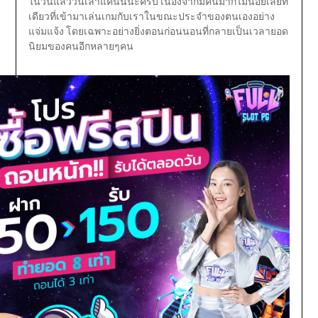
ในวันแล้ววันเล่าแค่นั้นนะครับ เนื่องจากมีคนมากไม่น้อยเลยที
เดียวที่เข้ามาเล่นเกมกับเราในขณะประจำของตนเองอย่าง
แจ่มแจ้ง โดยเฉพาะอย่างยิ่งตอนก่อนนอนที่กลายเป็นเวลายอด
นิยมของคนอีกหลายๆคน