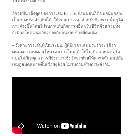
ไปในทางที่ดียิ่งขึ้น
อีกจุดที่น่าดึงดูดของการเล่น fullslot ก่อนนอนก็คือ พอมันกลาย
เป็นช่วงประจำ มันก็ทำให้เราแบ่งเวลาสำหรับกิจกรรมนั้นๆได้
กระจ่างขึ้นโดยไม่รบกวนกับกิจกรรมอื่นๆในชีวิตด้วย รวมทั้ง
ยังมีผลให้ความเกี่ยวข้องกับคนรอบข้างดีดังเดิม
• จังหวะการเล่นที่เป็นระบบ: ผู้ที่มีเวลาเล่นประจำจะรู้ดีว่า
ตนเองจะเล่นตอนไหน เล่นราวไหน ทำให้ไม่เปิดเกมบ่อยครั้ง
แบบไม่มีเหตุผล การมีจังหวะแจ้งชัดจะช่วยให้ความสัมพันธ์กับ
เกมดูสมดุลมากขึ้นเรื่อยๆด้วย ไม่รบกวนชีวิตประจำวัน