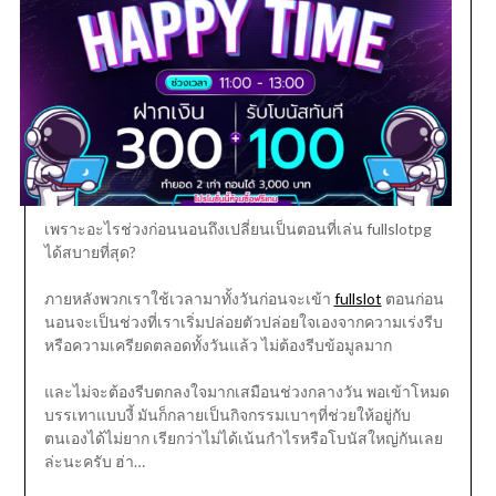
เพราะอะไรช่วงก่อนนอนถึงเปลี่ยนเป็นตอนที่เล่น fullslotpg
ได้สบายที่สุด?
ภายหลังพวกเราใช้เวลามาทั้งวันก่อนจะเข้า
fullslot
ตอนก่อน
นอนจะเป็นช่วงที่เราเริ่มปล่อยตัวปล่อยใจเองจากความเร่งรีบ
หรือความเครียดตลอดทั้งวันแล้ว ไม่ต้องรีบข้อมูลมาก
และไม่จะต้องรีบตกลงใจมากเสมือนช่วงกลางวัน พอเข้าโหมด
บรรเทาแบบงี้ มันก็กลายเป็นกิจกรรมเบาๆที่ช่วยให้อยู่กับ
ตนเองได้ไม่ยาก เรียกว่าไม่ได้เน้นกำไรหรือโบนัสใหญ่กันเลย
ล่ะนะครับ ฮ่า…