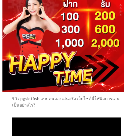
รีวิว pgslotfish แบบคนลองเล่นจริง เว็บไซต์นี้ให้ฟีลการเล่น
เป็นอย่างไร?