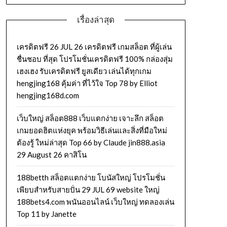
เรื่องล่าสุด
เครดิตฟรี 26 JUL 26 เครดิตฟรี เกมสล็อต ที่ผู้เล่น
ชื่นชอบ ที่สุด โปรโมชั่นเครดิตฟรี 100% กล่องสุ่ม
เฮงเฮง รับเครดิตฟรี ยูสเดียว เล่นได้ทุกเกม
hengjing168 คุ้มค่า ที่ไว้ใจ Top 78 by Elliot
hengjing168d.com
เว็บใหญ่ สล็อต888 เว็บแตกง่าย เจาะลึก สล็อต
เกมยอดฮิตแห่งยุค พร้อมวิธีเล่นและสิ่งที่มือใหม่
ต้องรู้ ใหม่ล่าสุด Top 66 by Claude jin888.asia
29 August 26 คาสิโน
188betth สล็อตแตกง่าย โบนัสใหญ่ โปรโมชั่น
เพียบสำหรับสายปั่น 29 JUL 69 website ใหญ่
188bets4.com พนันออนไลน์ เว็บใหญ่ ทดลองเล่น
Top 11 by Janette