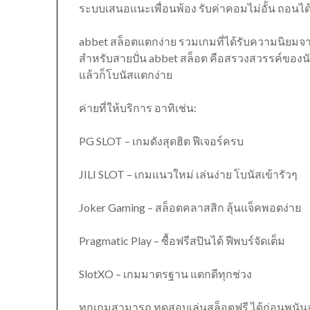
ระบบเสนอแนะเพื่อนพ้อง รับค่าคอมไม่อั้น ถอนได้
abbet สล็อตแตกง่าย รวมเกมที่ได้รับความนิยมจ
สำหรับสายปั่น abbet สล็อต คือสรวงสวรรค์ของนัก
แล้วก็โบนัสแตกง่าย
ค่ายที่ให้บริการ อาทิเช่น:
PG SLOT – เกมดังสุดฮิต ฟีเจอร์ครบ
JILI SLOT – เกมแนวใหม่ เล่นง่าย โบนัสเข้ารัวๆ
Joker Gaming – สล็อตคลาสสิก ลุ้นแจ็คพอตง่าย
Pragmatic Play – ซื้อฟรีสปินได้ ฟีพบร์จัดเต็ม
SlotXO – เกมมาตรฐาน แตกดีทุกช่วง
ทุกเกมสามารถ ทดสอบเล่นสล็อตฟรี ได้ก่อนพนันจ