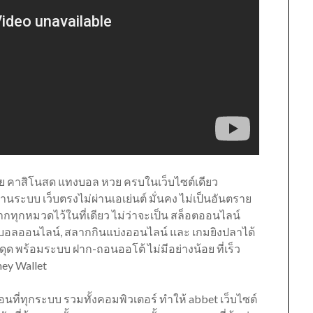
าย คาสิโนสด แทงบอล หวย ครบในเว็บไซต์เดียว
นระบบ เว็บตรงไม่ผ่านเอเย่นต์ มั่นคง ไม่เป็นอันตราย
ุกหมวดไว้ในที่เดียว ไม่ว่าจะเป็น สล็อตออนไลน์
งบอลออนไลน์, สลากกินแบ่งออนไลน์ และ เกมยิงปลาได้
สะดุด พร้อมระบบ ฝาก-ถอนออโต้ ไม่มีอย่างน้อย ที่เร็ว
ney Wallet
่อนที่ทุกระบบ รวมทั้งคอมพิวเตอร์ ทำให้ abbet เว็บไซต์