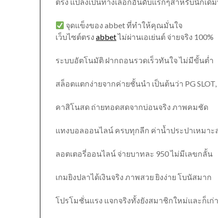
ตรง แปลงเป็นทางเลือกอันดับแรกๆสำหรับนักเดิมพ
จุดแข็งของ abbet ที่ทำให้คุณมั่นใจ
เว็บไซต์ตรง
abbet
ไม่ผ่านเอเย่นต์ จ่ายจริง 100%
ระบบอัตโนมัติ ฝากถอนรวดเร็วทันใจ ไม่มีขั้นต่ำ
สล็อตแตกง่ายจากค่ายชั้นนำ เป็นต้นว่า PG SLOT, 
คาสิโนสด ถ่ายทอดสดจากบ่อนจริง ภาพคมชัด
แทงบอลออนไลน์ ครบทุกลีก ค่าน้ำประปาเหมาะสม
ลอตเตอรี่ออนไลน์ จ่ายบาทละ 950 ไม่มีเลขกลั้น
เกมยิงปลาได้เงินจริง ภาพสวย ยิงง่าย โบนัสมาก
โปรโมชั่นแรง แจกจริงทั้งยังสมาชิกใหม่และก็เก่