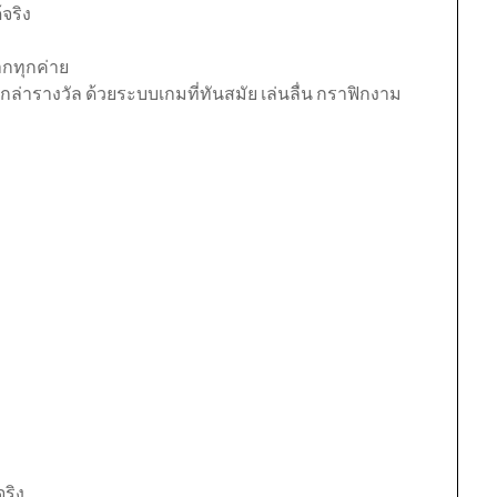
จริง
ากทุกค่าย
ล่ารางวัล ด้วยระบบเกมที่ทันสมัย เล่นลื่น กราฟิกงาม
ริง