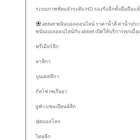
ระบบภาพชัดแจ๋วระดับ HD รองรับอีกทั้งมือถือแล้
abbet พนันบอลออนไลน์ ราคาน้ำดี ค่าน้ำประ
พนันบอลออนไลน์กับ abbet เปิดให้บริการทุกเมื่อเช
พรีเมียร์ลีก
ลาลีกา
บุนเดสลีกา
กัลโช่ เซเรียอา
ยูฟ่า แชมเปียนส์ลีก
ฟุตบอลโลก
ไทยลีก