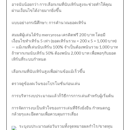
อาจนับน้อยกว่า การเลือกเกมที่นับเทิร์นสูงจะช่วยทำให้คุณ
ผ่านเงื่อนไขได้ง่ายมากยิ่งขึ้น
แบบอย่างกรณีศึกษา: การคำนวณยอดเทิร์น
สมมติผู้เล่นได้รับ mercyrosa เครดิตฟรี 200 บาท โดยมี
เงื่อนไขทำเทิร์น 5 เท่า (ยอดเทิร์นรวม = 200 x 5 = 1,000 บาท)
— แม้เกมที่เล่นนับเทิร์น 100% จำเป็นต้องพนันรวม 1,000 บาท
ถ้าหากเกมนับเทิร์น 50% ต้องพนัน 2,000 บาท เพื่อพอๆกับยอด
เทิร์นที่ระบบกำหนด
เลือกเกมที่นับเทิร์นสูงเพื่อผ่านข้อแม้เร็วขึ้น
ตรวจดูข้องดเว้นของโปรโมชั่นก่อนเล่น
การบริหารงบประมาณแล้วก็วิธีการการเล่นสำหรับผู้เริ่มต้น
การจัดการงบเป็นหัวใจของการเล่นที่จีรังยั่งยืน กำหนดกฎ
กล้วยๆและยึดตามเพื่อควบคุมการเสี่ยง
ระบุงบประมาณต่อวันรวมทั้งจุดหมายผลกำไร/ขาดทุน