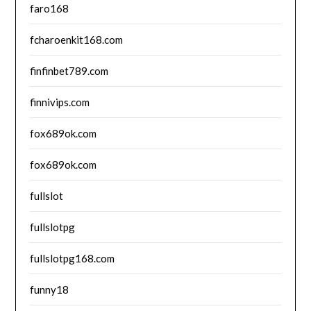
faro168
fcharoenkit168.com
finfinbet789.com
finnivips.com
fox689ok.com
fox689ok.com
fullslot
fullslotpg
fullslotpg168.com
funny18