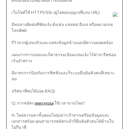
ตั้งแต่นี้ต่อไปเพื่อให้มีความปลอดภัย
เว็บไซต์ใช้ HTTPS/SSL (ดูไอคอนกุญแจที่แถบ URL)
มีหนทางติดต่อที่ชัดแจ้ง ดังเช่น แชทสด อีเมล หรือหมายเลข
โทรศัพท์
รีวิวจากผู้เล่นจริงและแหล่งข้อมูลข้างนอกมีความสอดคล้อง
แผนการการถอนและก็ค่าธรรมเนียมแจ่มแจ้ง ไร้ค่าจารีตซ่อน
เร้นอำพราง
มีมาตรการป้องกันการฟิชชิ่งและก็ระบบยืนยันตัวตนที่เหมาะ
สม
ปริศนาที่พบได้บ่อย (FAQ)
Q: การสมัคร
mercyrosa
ใช้เวลานานไหม?
A: โดยธรรมดาขั้นตอนไม่ยุ่งยาก ถ้าหากเตรียมข้อมูลและ
เอกสารพร้อม คุณสามารถสมัครแล้วก็ยืนยันตัวตนได้ด้านใน
ไม่กี่นาที