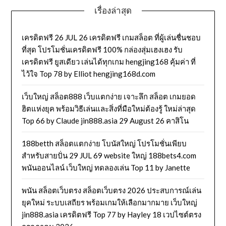
เรื่องล่าสุด
เครดิตฟรี 26 JUL 26 เครดิตฟรี เกมสล็อต ที่ผู้เล่นชื่นชอบ
ที่สุด โปรโมชั่นเครดิตฟรี 100% กล่องสุ่มเฮงเฮง รับ
เครดิตฟรี ยูสเดียว เล่นได้ทุกเกม hengjing168 คุ้มค่า ที่
ไว้ใจ Top 78 by Elliot hengjing168d.com
เว็บใหญ่ สล็อต888 เว็บแตกง่าย เจาะลึก สล็อต เกมยอด
ฮิตแห่งยุค พร้อมวิธีเล่นและสิ่งที่มือใหม่ต้องรู้ ใหม่ล่าสุด
Top 66 by Claude jin888.asia 29 August 26 คาสิโน
188betth สล็อตแตกง่าย โบนัสใหญ่ โปรโมชั่นเพียบ
สำหรับสายปั่น 29 JUL 69 website ใหญ่ 188bets4.com
พนันออนไลน์ เว็บใหญ่ ทดลองเล่น Top 11 by Janette
พนัน สล็อตเว็บตรง สล็อตเว็บตรง 2026 ประสบการณ์เล่น
ยุคใหม่ ระบบเสถียร พร้อมเกมให้เลือกมากมาย เว็บใหญ่
jin888.asia เครดิตฟรี Top 77 by Hayley 18 เวปไซต์ตรง