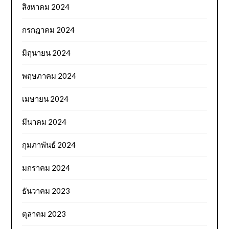
สิงหาคม 2024
กรกฎาคม 2024
มิถุนายน 2024
พฤษภาคม 2024
เมษายน 2024
มีนาคม 2024
กุมภาพันธ์ 2024
มกราคม 2024
ธันวาคม 2023
ตุลาคม 2023