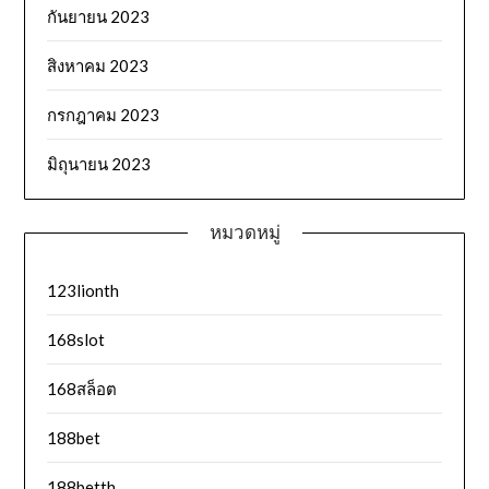
กันยายน 2023
สิงหาคม 2023
กรกฎาคม 2023
มิถุนายน 2023
หมวดหมู่
123lionth
168slot
168สล็อต
188bet
188betth