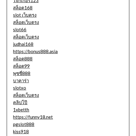
โจ๊กเกอร์123
สล็อต168
slot เว็บตรง
สล็อตเว็บตรง
slot66
สล็อตเว็บตรง
judhai168
https://bonus888.asia
สล็อต888
สล็อต99
พุซซี่888
บาคาร่า
slotxo
สล็อตเว็บตรง
คลิปโป๊
1xbetth
https://funny18.net
pgslot888
kiss918