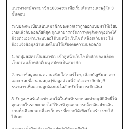
แนวทางสมัครสมาชิก 188betth เพื่อเริ่มเส้นทางเศรษฐีใน 3
ขั้นตอน
ระบบลงทะเบียนเป็นสมาชิกของพวกเราถูกออกแบบมาให้เรียบ
ง่ายแล้วก็ปลอดภัยที่สุด คุณสามารถจัดการทุกๆสิ่งทุกๆอย่างได้
ด้วยตัวเองผ่านระบบออโต้บนหน้าเว็บไซต์ สล็อตเว็บตรง ไม่
ต้องแจ้งข้อมูลผ่านแอดไม่นให้เสี่ยงต่อความปลอดภัย
1. กดปุ่มสมัครเป็นสมาชิก: เข้าสู่หน้าเว็บไซต์หลักของ สล็อต
เว็บตรง แล้วคลิกที่เมนู สมัครเป็นสมาชิก
2. กรอกข้อมูลตามความจริง: ใส่เบอร์โทร, เลือกบัญชีธนาคาร
และกรอกชื่อ-นามสกุล (ข้อมูลส่วนนี้จำต้องตรงกับบัญชี
ธนาคารเพื่อความถูกต้องแน่ใจสำหรับในการเบิกเงิน)
3. รับยูสเซอร์แล้วเข้าเล่นได้ในทันที: ระบบจะทำอนุมัติสิทธิ์ให้
คุณภายในระยะเวลาไม่กี่วินาที คุณสามารถล็อกอิน ฝากเงิน
รวมทั้งเลือกเกม สล็อตเว็บตรง ที่อยากได้เพื่อเริ่มสร้างรายได้
ได้เลย
ช่องทางมั่งมีอยู่ข้างหน้า อย่าทำให้หลุดมือไป