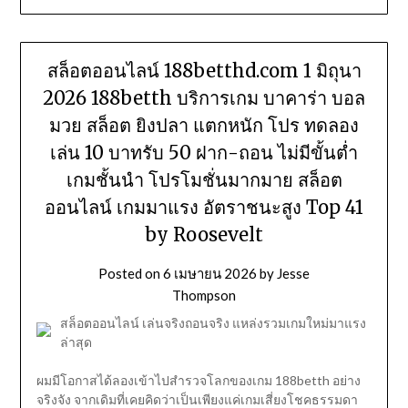
สล็อตออนไลน์ 188betthd.com 1 มิถุนา
2026 188betth บริการเกม บาคาร่า บอล
มวย สล็อต ยิงปลา แตกหนัก โปร ทดลอง
เล่น 10 บาทรับ 50 ฝาก-ถอน ไม่มีขั้นต่ำ
เกมชั้นนำ โปรโมชั่นมากมาย สล็อต
ออนไลน์ เกมมาแรง อัตราชนะสูง Top 41
by Roosevelt
Posted on
6 เมษายน 2026
by
Jesse
Thompson
สล็อตออนไลน์ เล่นจริงถอนจริง แหล่งรวมเกมใหม่มาแรง
ล่าสุด
ผมมีโอกาสได้ลองเข้าไปสำรวจโลกของเกม 188betth อย่าง
จริงจัง จากเดิมที่เคยคิดว่าเป็นเพียงแค่เกมเสี่ยงโชคธรรมดา