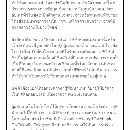
ทำให้หลายท่านเข้าใจว่ากำลังเป็นกระแสไวรัลในขณะนี้ แต่
ว่าจากการตรวจตราข้อมูลเชิงภาพรวมในศูนย์ข่าวและก็การ
อัปเดตทั่วไป ยังไม่มีหลักฐานแจ่มกระจ่างหรือรายงานที่รับรอง
ได้อย่างเป็นทางการว่าเป็น “กระแสไวรัลระดับกว้าง” จากที่มี
การกล่าวอ้างในบางโพสต์
สิ่งที่พบได้มากกว่า 188bet เป็นการที่ชื่อของแพลตฟอร์มหรือ
เว็บไซต์แนวนี้ถูกเอ๋ยถึงในกรุ๊ปผู้เล่นเกมสล็อตออนไลน์ โดยยิ่ง
ไปกว่านั้นกรุ๊ปที่พอใจค่ายเกมที่ได้รับความนิยมอย่าง PG Soft
ซึ่งเป็นผู้พัฒนาเกมสล็อตมีชื่อเสียงที่มีเกมนานาประการรวมทั้ง
เป็นที่นิยมสูงในตลาดทวีปเอเชียและทั่วโลก ลักษณะเด่นของ
ค่ายนี้คือกราฟิกสวย เล่นง่าย รวมทั้งมีฟีพบร์โบนัสที่นานัปการ
ทำให้ถูกนำไปกล่าวถึงร่วมกับหลายแพลตฟอร์มอยู่เสมอ
แต่ จำต้องแยกให้ออกระหว่าง “ผู้พัฒนาเกม” กับ “ผู้ให้บริการ
เว็บ” สล็อตออนไลน์ เนื่องจากว่า PG Soft เป็นค่าย
ผู้ผลิตเกม ไม่ใช่เว็บไซต์ให้บริการโดยตรง ส่วนเว็บไซต์ต่างๆที่
นำเกมไปให้บริการ อาจมีวิธีการทำการตลาดหรือสร้างกระแส
ในช่วงสั้นๆผ่านโซเชียลมีเดีย ตัวอย่างเช่น กรุ๊ป Facebook,
TikTok หรือ Telegram ซึ่งนำมาซึ่งการก่อให้เกิดการรับรู้ว่า