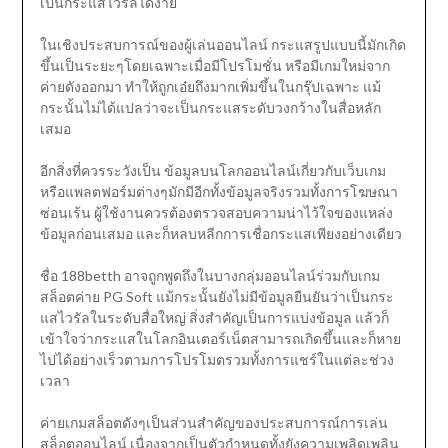
เป็นกระแสไวรัลได้ง่าย
ในเชิงประสบการณ์ของผู้เล่นออนไลน์ กระแสรูปแบบนี้มักเกิด
ขึ้นเป็นระยะๆโดยเฉพาะเมื่อมีโปรโมชั่น หรือมีเกมใหม่จาก
ค่ายดังออกมา ทำให้ถูกเอ๋ยถึงมากเพิ่มขึ้นในกรุ๊ปเฉพาะ แม้
กระนั้นไม่ได้แปลว่าจะเป็นกระแสระดับวงกว้างในสื่อหลัก
เสมอ
อีกสิ่งที่ควรระวังเป็น ข้อมูลบนโลกออนไลน์เกี่ยวกับเว็บเกม
หรือแพลตฟอร์มต่างๆมักมีอีกทั้งข้อมูลจริงรวมทั้งการโฆษณา
ซ่อนเร้น ผู้ใช้งานควรต้องตรวจสอบความน่าไว้ใจของแหล่ง
ข้อมูลก่อนเสมอ และก็หลบหลีกการเชื่อกระแสเพียงอย่างเดียว
ชื่อ 188betth อาจถูกพูดถึงในบางกลุ่มออนไลน์ร่วมกับเกม
สล็อตค่าย PG Soft แม้กระนั้นยังไม่มีข้อมูลยืนยันว่าเป็นกระ
แสไวรัลในระดับสื่อใหญ่ สิ่งสำคัญเป็นการแบ่งข้อมูล แล้วก็
เข้าใจว่ากระแสในโลกอินเตอร์เน็ตสามารถเกิดขึ้นและก็หาย
ไปได้อย่างเร็วตามการโปรโมตรวมทั้งการแชร์ในแต่ละช่วง
เวลา
ค่ายเกมสล็อตดังๆเป็นส่วนสำคัญของประสบการณ์การเล่น
สล็อตออนไลน์ เนื่องจากเป็นตัวกำหนดทั้งยังความเพลิดเพลิน