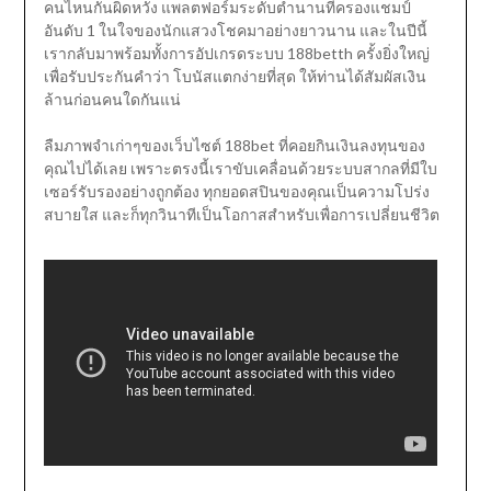
คนไหนกันผิดหวัง แพลตฟอร์มระดับตำนานที่ครองแชมป์
อันดับ 1 ในใจของนักแสวงโชคมาอย่างยาวนาน และในปีนี้
เรากลับมาพร้อมทั้งการอัปเกรดระบบ 188betth ครั้งยิ่งใหญ่
เพื่อรับประกันคำว่า โบนัสแตกง่ายที่สุด ให้ท่านได้สัมผัสเงิน
ล้านก่อนคนใดกันแน่
ลืมภาพจำเก่าๆของเว็บไซต์ 188bet ที่คอยกินเงินลงทุนของ
คุณไปได้เลย เพราะตรงนี้เราขับเคลื่อนด้วยระบบสากลที่มีใบ
เซอร์รับรองอย่างถูกต้อง ทุกยอดสปินของคุณเป็นความโปร่ง
สบายใส และก็ทุกวินาทีเป็นโอกาสสำหรับเพื่อการเปลี่ยนชีวิต