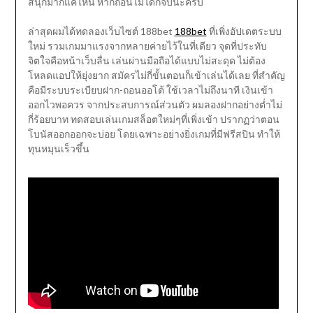
สนุกมากแค่ไหน หากถอนไม่ได้ก็จบนะครับ
ล่าสุดผมได้ทดลองเว็บไซต์ 188bet
188bet
ที่เพิ่งอัปเดตระบบ
ใหม่ รวมเกมมาแรงจากหลายค่ายไว้ในที่เดียว จุดที่ประทับ
จิตใจคือหน้าเว็บลื่น เล่นผ่านมือถือได้แบบไม่สะดุด ไม่ต้อง
โหลดแอปให้ยุ่งยาก สมัครไม่กี่ขั้นตอนก็เข้าเล่นได้เลย ที่สำคัญ
คือมีระบบระเบียบฝาก-ถอนออโต้ ใช้เวลาไม่ถึงนาที เงินเข้า
ออกไวพอควร จากประสบการณ์ส่วนตัว ผมลองฝากอย่างต่ำไม่
กี่ร้อยบาท ทดสอบเล่นเกมสล็อตใหม่ๆที่เพิ่งเข้า ปรากฏว่าตอน
โบนัสออกออกจะบ่อย โดยเฉพาะอย่างยิ่งเกมที่มีฟรีสปิน ทำให้
ทุนหมุนเร็วขึ้น