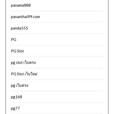
panama888
pananthai99.com
panda555
PG
PG Slot
pg slot เว็บตรง
PG Slot เว็บใหม่
pg เว็บตรง
pg168
pg77