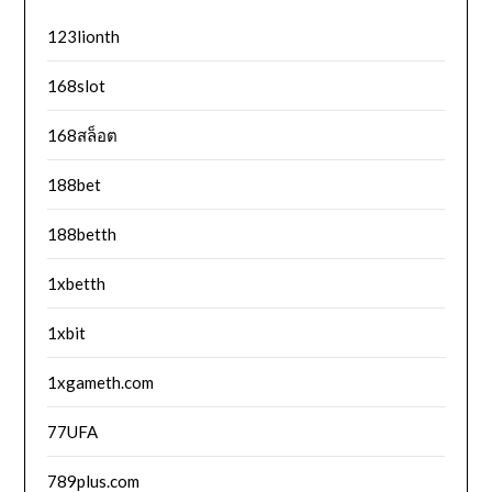
123lionth
168slot
168สล็อต
188bet
188betth
1xbetth
1xbit
1xgameth.com
77UFA
789plus.com