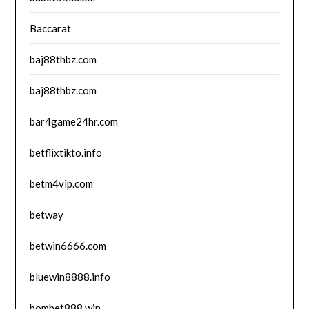
Baccarat
baj88thbz.com
baj88thbz.com
bar4game24hr.com
betflixtikto.info
betm4vip.com
betway
betwin6666.com
bluewin8888.info
bombet888.win