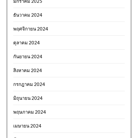
มกราคม 2025
ธันวาคม 2024
พฤศจิกายน 2024
ตุลาคม 2024
กันยายน 2024
สิงหาคม 2024
กรกฎาคม 2024
มิถุนายน 2024
พฤษภาคม 2024
เมษายน 2024