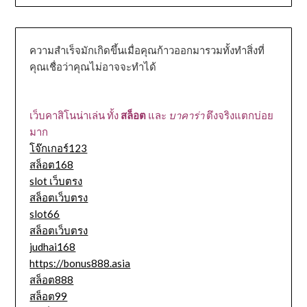
ความสำเร็จมักเกิดขึ้นเมื่อคุณก้าวออกมารวมทั้งทำสิ่งที่
คุณเชื่อว่าคุณไม่อาจจะทำได้
เว็บคาสิโนน่าเล่น ทั้ง
สล็อต
และ
บาคาร่า
ตึงจริงแตกบ่อย
มาก
โจ๊กเกอร์123
สล็อต168
slot เว็บตรง
สล็อตเว็บตรง
slot66
สล็อตเว็บตรง
judhai168
https://bonus888.asia
สล็อต888
สล็อต99