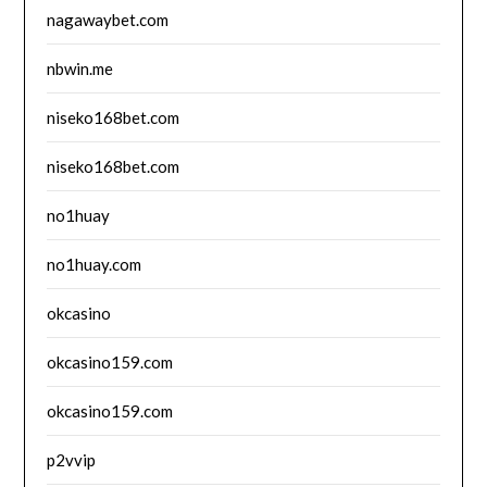
nagawaybet.com
nbwin.me
niseko168bet.com
niseko168bet.com
no1huay
no1huay.com
okcasino
okcasino159.com
okcasino159.com
p2vvip