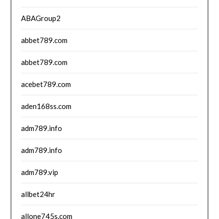
ABAGroup2
abbet789.com
abbet789.com
acebet789.com
aden168ss.com
adm789.info
adm789.info
adm789.vip
allbet24hr
allone745s.com