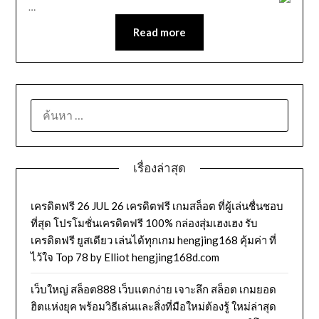
…
Read more
ค้นหา
สำหรับ:
เรื่องล่าสุด
เครดิตฟรี 26 JUL 26 เครดิตฟรี เกมสล็อต ที่ผู้เล่นชื่นชอบ
ที่สุด โปรโมชั่นเครดิตฟรี 100% กล่องสุ่มเฮงเฮง รับ
เครดิตฟรี ยูสเดียว เล่นได้ทุกเกม hengjing168 คุ้มค่า ที่
ไว้ใจ Top 78 by Elliot hengjing168d.com
เว็บใหญ่ สล็อต888 เว็บแตกง่าย เจาะลึก สล็อต เกมยอด
ฮิตแห่งยุค พร้อมวิธีเล่นและสิ่งที่มือใหม่ต้องรู้ ใหม่ล่าสุด