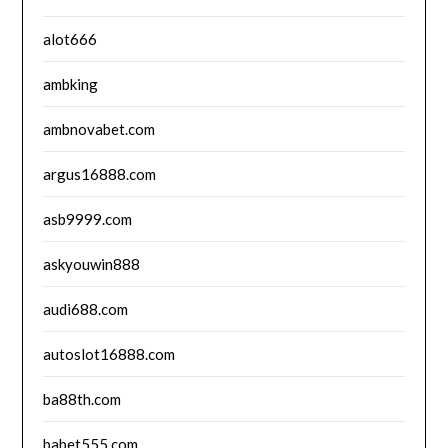
alot666
ambking
ambnovabet.com
argus16888.com
asb9999.com
askyouwin888
audi688.com
autoslot16888.com
ba88th.com
babet555.com