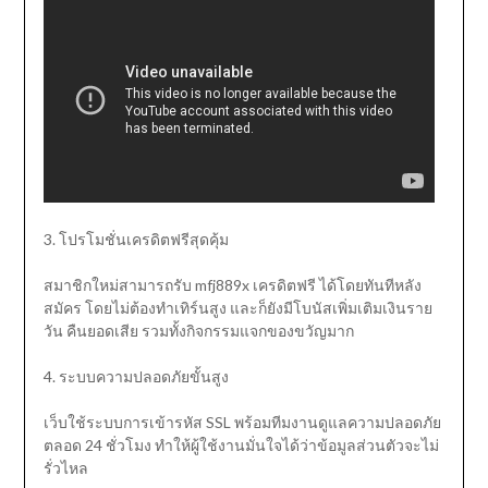
3. โปรโมชั่นเครดิตฟรีสุดคุ้ม
สมาชิกใหม่สามารถรับ mfj889x เครดิตฟรี ได้โดยทันทีหลัง
สมัคร โดยไม่ต้องทำเทิร์นสูง และก็ยังมีโบนัสเพิ่มเติมเงินราย
วัน คืนยอดเสีย รวมทั้งกิจกรรมแจกของขวัญมาก
4. ระบบความปลอดภัยขั้นสูง
เว็บใช้ระบบการเข้ารหัส SSL พร้อมทีมงานดูแลความปลอดภัย
ตลอด 24 ชั่วโมง ทำให้ผู้ใช้งานมั่นใจได้ว่าข้อมูลส่วนตัวจะไม่
รั่วไหล