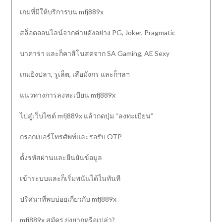
เกมที่มีให้บริการบน mfj889x
สล็อตออนไลน์จากค่ายดังอย่าง PG, Joker, Pragmatic
บาคาร่า และก็คาสิโนสดจาก SA Gaming, AE Sexy
เกมยิงปลา, รูเล็ต, เสือมังกร และก็ฯลฯ
แนวทางการลงทะเบียน mfj889x
ไปสู่เว็บไซต์ mfj889x แล้วกดปุ่ม “ลงทะเบียน”
กรอกเบอร์โทรศัพท์และรอรับ OTP
ตั้งรหัสผ่านและยืนยันข้อมูล
เข้าระบบและก็เริ่มพนันได้ในทันที
ปริศนาที่พบบ่อยเกี่ยวกับ mfj889x
mfj889x สมัคร ยุ่งยากหรือเปล่า?