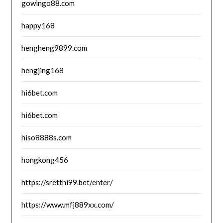
gowingo88.com
happy168
hengheng9899.com
hengjing168
hi6bet.com
hi6bet.com
hiso8888s.com
hongkong456
https://sretthi99.bet/enter/
https://www.mfj889xx.com/