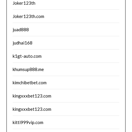
Joker123th
Joker123th.com
juad888
judhai168
k1gt-auto.com
khumsup888.me
kimchibetbet.com
kingxxxbet123.com
kingxxxbet123.com
kitti999vip.com