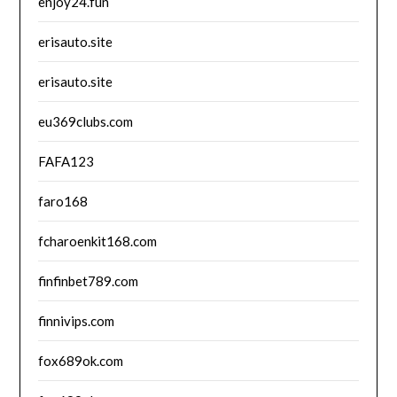
enjoy24.fun
erisauto.site
erisauto.site
eu369clubs.com
FAFA123
faro168
fcharoenkit168.com
finfinbet789.com
finnivips.com
fox689ok.com