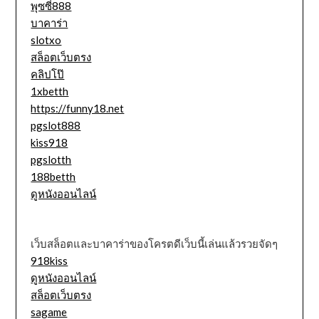
พุซซี่888
บาคาร่า
slotxo
สล็อตเว็บตรง
คลิปโป๊
1xbetth
https://funny18.net
pgslot888
kiss918
pgslotth
188betth
ดูหนังออนไลน์
เว็บสล็อตและบาคาร่าของโครตดีเว็บนี้เล่นแล้วรวยจัดๆ
918kiss
ดูหนังออนไลน์
สล็อตเว็บตรง
sagame