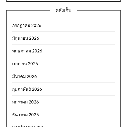
คลังเก็บ
กรกฎาคม 2026
มิถุนายน 2026
พฤษภาคม 2026
เมษายน 2026
มีนาคม 2026
กุมภาพันธ์ 2026
มกราคม 2026
ธันวาคม 2025