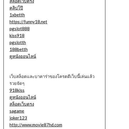
สล็อตเว็บตรง
คลิปโป๊
1xbetth
https://funny18.net
pgslot888
kiss918
pgslotth
188betth
ดูหนังออนไลน์
เว็บสล็อตและบาคาร่าของโครตดีเว็บนี้เล่นแล้ว
รวยจัดๆ
918kiss
ดูหนังออนไลน์
สล็อตเว็บตรง
sagame
joker123
http://www.movie87hd.com