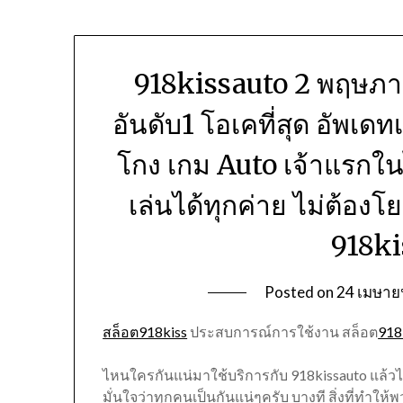
918kissauto 2 พฤษภา 
อันดับ1 โอเคที่สุด อัพเดท
โกง เกม Auto เจ้าแรกใน
เล่นได้ทุกค่าย ไม่ต้อง
918ki
Posted on
24 เมษาย
สล็อต918kiss
ประสบการณ์การใช้งาน สล็อต
918
ไหนใครกันแน่มาใช้บริการกับ 918kissauto แล้วไม
มั่นใจว่าทุกคนเป็นกันแน่ๆครับ บางที สิ่งที่ทำให