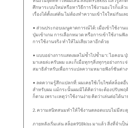
หนึ่งในจุดที่ทำให้ผมเล่น สล็อต918kiss แล้วรู้สึก
ศึกษาระบบใหม่หรือหาวิธีการใช้งานอะไรก็แล้วแต่
เรื่องได้ตั้งแต่ต้น ไม่ต้องทำความเข้าใจใหม่กันเล
• ส่วนประกอบเมนูคาดการณ์ได้: เมื่อเข้าใช้งานแล
ปุ่มเข้าเกม การเลือกหมวด หรือการเข้าใช้งานฟั
การใช้งานจริง ทำให้ไม่เสียเวลาอีกด้วย
• แบบอย่างการแสดงผลไม่ซ้ำไปซ้ำมา: ไอคอน ปุ่ม
มาเลยล่ะครับผม และก็เมื่อทุกๆสิ่งทุกๆอย่างกระจ
สมาธิสำหรับเพื่อการแปลความหมายฟังก์ชันต่าง
• ลดความรู้สึกแปลกที่: ผมเคยใช้เว็บไซต์สล็อตอื
สำหรับผม แม้กระนั้นผมมิได้คิดว่าจะต้องปรับพฤ
ก็ตาม เพราะเหตุว่าใช้งานง่าย คิดว่าเล่นต่อได้น
2. ความสนิทสนมทำให้ใช้งานตลอดแบบไม่มีสะด
ภายหลังเริ่มเล่น สล็อต918kiss มาแล้ว สิ่งที่จำเ