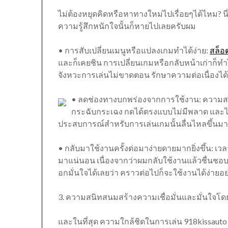
ไม่ต้องหยุดคิดหรือหาทางใหม่ไปเรื่อยๆได้ไหม? นี่เ
ความรู้สึกหนักใจนั้นก็หายไปเลยครับผม
• การสับเปลี่ยนเมนูหรือแปลงเกมทำได้ง่าย:
สล็อ
และก็เคยชิน การเปลี่ยนเกมหรือกลับหน้าเก่าก็ท
จังหวะการเล่นไม่ขาดตอน รักษาความต่อเนื่องได้
• ลดช่องทางบกพร่องจากการใช้งาน: ความสน
กระฉับกระเฉง กดได้ตรงแบบไม่มีพลาด และไม่
ประสบการณ์สำหรับการเล่นเกมนั้นลื่นไหลขึ้นม
• กลับมาใช้งานครั้งต่อมาง่ายดายมากยิ่งขึ้น: 
มาแน่นอน เนื่องจากว่าผมกลับใช้งานแล้วชื่นชอบ
อกมั่นใจได้เลยว่า คราวต่อไปก็จะใช้งานได้ง่ายอย่
3. ความสนิทสนมสร้างความเชื่อมั่นและมั่นใจโด
และในที่สุด ความใกล้ชิดในการเล่น 918kissauto ม