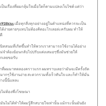
ป็นเรื่องที่ผมกลุ้มใจเมื่อใดก็ตามแปลงเว็บไซต์ แต่ว่า
ต918kiss
เมื่อทุกสิ่งทุกอย่างอยู่ในตำแหน่งที่ควรจะเป็น
ำได้ง่ายดายๆแทบไม่ต้องคิดอะไรเลยล่ะครับผม ทำให้
ดี
ิทสนมที่เกิดขึ้นทำให้พวกเราสามารถใช้งานได้อย่าง
จำต้องย้อนกลับไปปรับแต่งเสมอๆซึ่งมันช่วยให้
ากเลยขอรับ
เวลาที่ผมมาทดลองคราวแรก ผมทราบเลยว่ามันจะมีครั้งถัด
มากๆใช้งานง่าย สะดวกรวมทั้งเร็วทันใจ และก็ทำให้มั่น
างนี้นี่แหละ
ยไม่ต้องพึ่งโฆษณา
ันไม่ได้ทำให้ผมรู้สึกสบายใจเท่านั้น แม้กระนั้นมันยัง