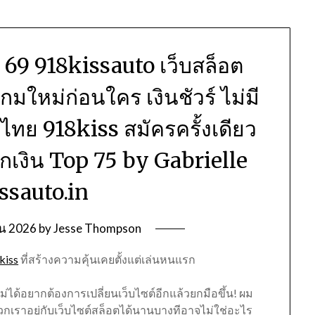
69 918kissauto เว็บสล็อต
เกมใหม่ก่อนใคร เงินชัวร์ ไม่มี
ไทย 918kiss สมัครครั้งเดียว
โยกเงิน Top 75 by Gabrielle
ssauto.in
น 2026
by
Jesse Thompson
kiss
ที่สร้างความคุ้นเคยตั้งแต่เล่นหนแรก
่ได้อยากต้องการเปลี่ยนเว็บไซต์อีกแล้วยกมือขึ้น! ผม
้พวกเราอยู่กับเว็บไซต์สล็อตได้นานบางทีอาจไม่ใช่อะไร