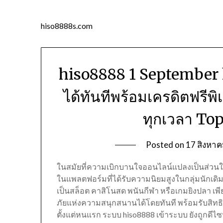
hiso8888s.com
hiso8888 1 September hi
ได้ทันทีพร้อมเครดิตฟรีพ
ทุกเวลา To
Posted on
17 สิงหา
ในสมัยที่ความเบิกบานใจออนไลน์แปลงเป็นส่วนใดส
ในแพลตฟอร์มที่ได้รับความนิยมสูงในกลุ่มนักเดิ
เป็นสล็อต คาสิโนสด พนันกีฬา หรือเกมยิงปลา เ
ภัยแห่งความสนุกสนานได้โดยทันที พร้อมรับสิทธิพ
ตั้งแต่หนแรก ระบบ hiso8888 เข้าระบบ ยังถูกดีไซ