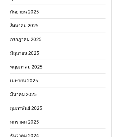
กันยายน 2025
สิงหาคม 2025
กรกฎาคม 2025
มิถุนายน 2025
พฤษภาคม 2025
เมษายน 2025
มีนาคม 2025
กุมภาพันธ์ 2025
มกราคม 2025
ธันวาคม 2024