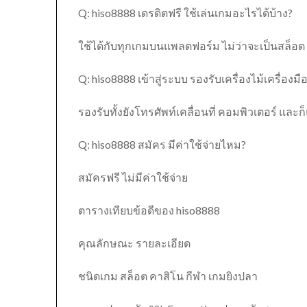
Q: hiso8888 เดรดิตฟรี ใช้เล่นเกมอะไรได้บ้าง?
ใช้ได้กับทุกเกมบนแพลตฟอร์ม ไม่ว่าจะเป็นสล็อต
Q: hiso8888 เข้าสู่ระบบ รองรับเครื่องไม้เครื่องมื
รองรับทั้งยังโทรศัพท์เคลื่อนที่ คอมพิวเตอร์ และก็
Q: hiso8888 สมัคร มีค่าใช้จ่ายไหม?
สมัครฟรี ไม่มีค่าใช้จ่าย
ตารางเทียบข้อดีของ hiso8888
คุณลักษณะ รายละเอียด
ชนิดเกม สล็อต คาสิโน กีฬา เกมยิงปลา