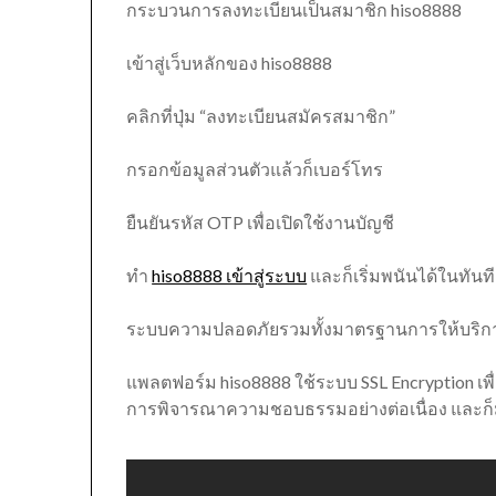
กระบวนการลงทะเบียนเป็นสมาชิก hiso8888
เข้าสู่เว็บหลักของ hiso8888
คลิกที่ปุ่ม “ลงทะเบียนสมัครสมาชิก”
กรอกข้อมูลส่วนตัวแล้วก็เบอร์โทร
ยืนยันรหัส OTP เพื่อเปิดใช้งานบัญชี
ทำ
hiso8888 เข้าสู่ระบบ
และก็เริ่มพนันได้ในทันที
ระบบความปลอดภัยรวมทั้งมาตรฐานการให้บริก
แพลตฟอร์ม hiso8888 ใช้ระบบ SSL Encryption เพื่
การพิจารณาความชอบธรรมอย่างต่อเนื่อง และก็ม