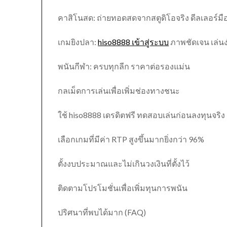
คาสิโนสด: ถ่ายทอดสดจากสตูดิโอจริง ดีลเลอร์มื
เกมยิงปลา:
hiso8888 เข้าสู่ระบบ
ภาพชัดเจน เล่นง่
พนันกีฬา: ครบทุกลีก ราคาต่อรองแม่น
กลเม็ดการเล่นเพื่อเพิ่มช่องทางชนะ
ใช้ hiso8888 เดรดิตฟรี ทดสอบเล่นก่อนลงทุนจริง
เลือกเกมที่มีค่า RTP สูงขึ้นมากยิ่งกว่า 96%
ตั้งงบประมาณและไม่เกินวงเงินที่ตั้งไว้
ติดตามโปรโมชั่นเพื่อเพิ่มทุนการพนัน
ปริศนาที่พบได้มาก (FAQ)