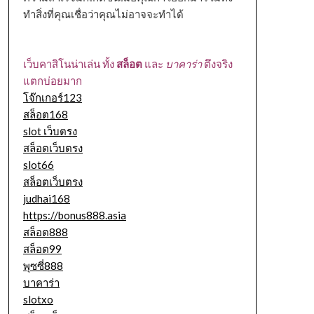
ทำสิ่งที่คุณเชื่อว่าคุณไม่อาจจะทำได้
เว็บคาสิโนน่าเล่น ทั้ง
สล็อต
และ
บาคาร่า
ตึงจริง
แตกบ่อยมาก
โจ๊กเกอร์123
สล็อต168
slot เว็บตรง
สล็อตเว็บตรง
slot66
สล็อตเว็บตรง
judhai168
https://bonus888.asia
สล็อต888
สล็อต99
พุซซี่888
บาคาร่า
slotxo