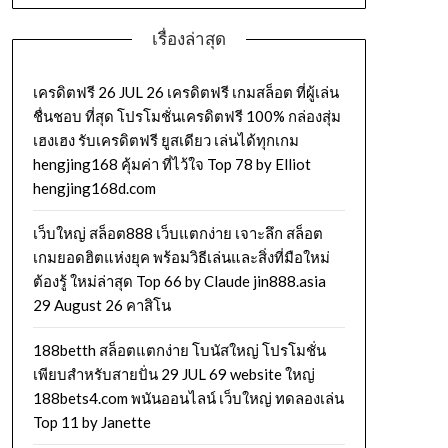
เรื่องล่าสุด
เครดิตฟรี 26 JUL 26 เครดิตฟรี เกมสล็อต ที่ผู้เล่น
ชื่นชอบ ที่สุด โปรโมชั่นเครดิตฟรี 100% กล่องสุ่ม
เฮงเฮง รับเครดิตฟรี ยูสเดียว เล่นได้ทุกเกม
hengjing168 คุ้มค่า ที่ไว้ใจ Top 78 by Elliot
hengjing168d.com
เว็บใหญ่ สล็อต888 เว็บแตกง่าย เจาะลึก สล็อต
เกมยอดฮิตแห่งยุค พร้อมวิธีเล่นและสิ่งที่มือใหม่
ต้องรู้ ใหม่ล่าสุด Top 66 by Claude jin888.asia
29 August 26 คาสิโน
188betth สล็อตแตกง่าย โบนัสใหญ่ โปรโมชั่น
เพียบสำหรับสายปั่น 29 JUL 69 website ใหญ่
188bets4.com พนันออนไลน์ เว็บใหญ่ ทดลองเล่น
Top 11 by Janette