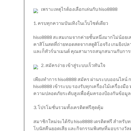
เพราะเหตุไรต้องเลือกเล่นกับ hiso8888
1. ครบทุกความบันเทิงในเว็บไซต์เดียว
hiso8888 สะสมเกมจากค่ายชั้นหนึ่งมากไม่น้อยเลยท
คาสิโนสดที่ถ่ายทอดสดจากสตูดิโอจริง เกมยิงปล
และก็ทัวร์นาเมนต์ คุณสามารถสนุกสนานกับการเด
2. สมัครง่าย เข้าสู่ระบบเร็วทันใจ
เพียงทำการ hiso8888 สมัคร ผ่านระบบออนไลน์ กร
hiso8888 เข้าระบบ รองรับทุกเครื่องไม้เครื่องมือ 
ความปลอดภัยระดับสูงเพื่อคุ้มครองป้องกันข้อมูล
3. โปรโมชั่นรวมทั้งเครดิตฟรีสุดคุ้ม
สมาชิกใหม่จะได้รับ hiso8888 เดรดิตฟรี สำหรับ
โบนัสคืนยอดเสีย และกิจกรรมพิเศษที่มอบรางวัลม