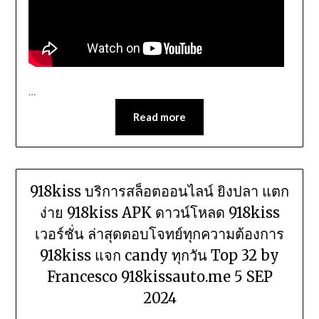
…
Read more
918kiss บริการสล็อตออนไลน์ ยิงปลา แตก
ง่าย 918kiss APK ดาวน์โหลด 918kiss
เวอร์ชั่น ล่าสุดตอบโจทย์ทุกความต้องการ
918kiss แจก candy ทุกวัน Top 32 by
Francesco 918kissauto.me 5 SEP
2024