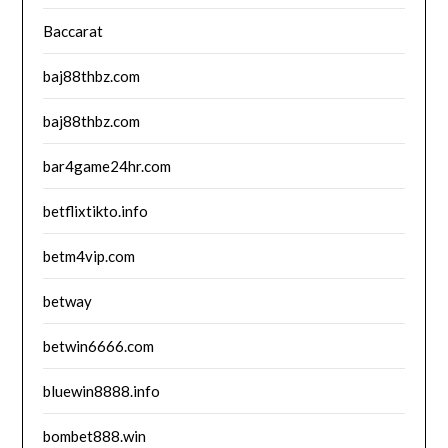
Baccarat
baj88thbz.com
baj88thbz.com
bar4game24hr.com
betflixtikto.info
betm4vip.com
betway
betwin6666.com
bluewin8888.info
bombet888.win