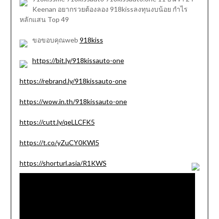
Keenan อยากรวยต้องลอง 918kissลงทุนงบน้อย กำไร
หลักแสน Top 49
ขอขอบคุณweb
918kiss
https://bit.ly/918kissauto-one
https://rebrand.ly/918kissauto-one
https://wow.in.th/918kissauto-one
https://cutt.ly/qeLLCFK5
https://t.co/yZuCY0KWl5
https://shorturl.asia/R1KWS