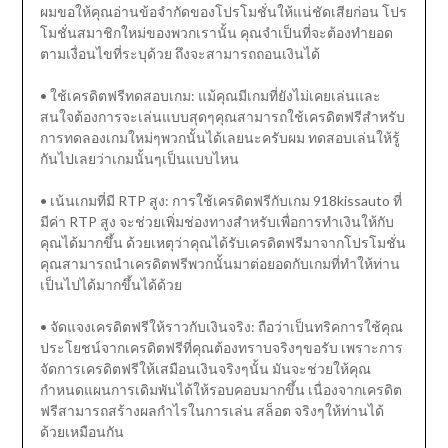
ผมขอให้คุณอ่านข้อจำกัดของโปรโมชั่นให้แน่ชัดเสียก่อน โปร
โมชั่นสมาชิกใหม่ของพวกเรานั้น คุณจำเป็นที่จะต้องทำยอด
ตามเงื่อนไขที่ระบุด้วย ถึงจะสามารถถอนเงินได้
• ใช้เครดิตฟรีทดสอบเกม: แม้คุณมีเกมที่ยังไม่เคยเล่นและ
สนใจต้องการจะเล่นแบบสุดๆคุณสามารถใช้เครดิตฟรีสำหรับ
การทดลองเกมใหม่ๆพวกนั้นได้เลยนะครับผม ทดสอบเล่นให้รู้
กันไปเลยว่าเกมนั้นๆเป็นแบบไหน
• เน้นเกมที่มี RTP สูง: การใช้เครดิตฟรีกับเกม 918kissauto ที่
มีค่า RTP สูง จะช่วยเพิ่มช่องทางสำหรับเพื่อการทำเงินให้กับ
คุณได้มากขึ้น ด้วยเหตุว่าคุณได้รับเครดิตฟรีมาจากโปรโมชั่น
คุณสามารถนำเครดิตฟรีพวกนั้นมาต่อยอดกับเกมที่ทำให้ท่าน
เป็นไปได้มากขึ้นได้ด้วย
• จัดแจงเครดิตฟรีให้ราวกับเงินจริง: ถือว่าเป็นทริคการใช้คุณ
ประโยชน์จากเครดิตฟรีที่คุณต้องทราบจริงๆขอรับ เพราะการ
จัดการเครดิตฟรีให้เสมือนเงินจริงๆนั้น มันจะช่วยให้คุณ
กำหนดแผนการเดิมพันได้ให้รอบคอบมากขึ้น เนื่องจากเครดิต
ฟรีสามารถสร้างผลกำไรในการเล่น สล็อต จริงๆให้ท่านได้
ด้วยเหมือนกัน