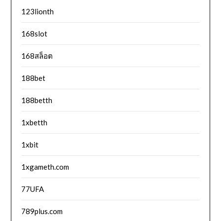
123lionth
168slot
168สล็อต
188bet
188betth
1xbetth
1xbit
1xgameth.com
77UFA
789plus.com