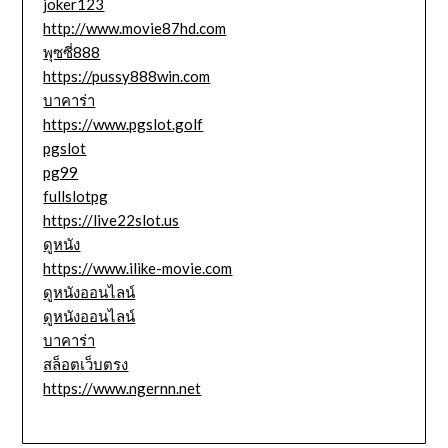
joker123
http://www.movie87hd.com
พุซซี่888
https://pussy888win.com
บาคาร่า
https://www.pgslot.golf
pgslot
pg99
fullslotpg
https://live22slot.us
ดูหนัง
https://www.ilike-movie.com
ดูหนังออนไลน์
ดูหนังออนไลน์
บาคาร่า
สล็อตเว็บตรง
https://www.ngernn.net