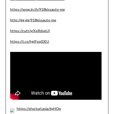
https://wow.in.th/918kissauto-me
http://gg.gg/918kissauto-me
https://cutt.ly/KeRdveUI
https://t.co/hgIFxqIDEU
https://shorturl.asia/6yHQp
…