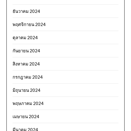
ธันวาคม 2024
พฤศจิกายน 2024
ตุลาคม 2024
กันยายน 2024
สิงหาคม 2024
กรกฎาคม 2024
มิถุนายน 2024
พฤษภาคม 2024
เมษายน 2024
มีนาคม 2024