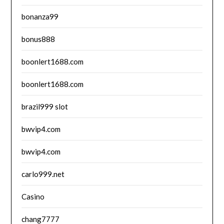
bonanza99
bonus888
boonlert1688.com
boonlert1688.com
brazil999 slot
bwvip4.com
bwvip4.com
carlo999.net
Casino
chang7777