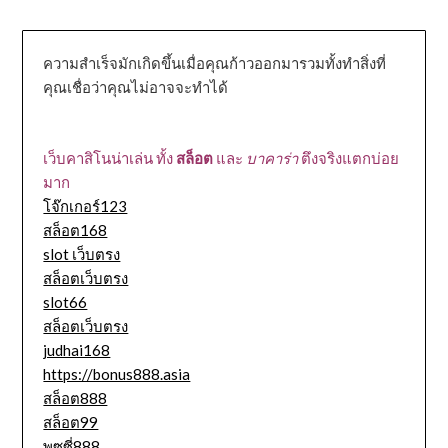
ความสำเร็จมักเกิดขึ้นเมื่อคุณก้าวออกมารวมทั้งทำสิ่งที่
คุณเชื่อว่าคุณไม่อาจจะทำได้
เว็บคาสิโนน่าเล่น ทั้ง
สล็อต
และ
บาคาร่า
ตึงจริงแตกบ่อย
มาก
โจ๊กเกอร์123
สล็อต168
slot เว็บตรง
สล็อตเว็บตรง
slot66
สล็อตเว็บตรง
judhai168
https://bonus888.asia
สล็อต888
สล็อต99
พุซซี่888