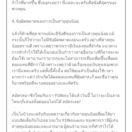
กำไรที่มากขึ้น ซึ่งบอกเลยว่า นี่แหละนะครับคือข้อดีสุดๆของ
พวกคุณ
4. ข้อผิดพลาดของการเป็นสายทุนน้อย
แล้วก็ท้ายที่สุด หากแม้จะมีข้อดีของการเป็นสายทุนน้อย แม้
กระนั้นก็ใช่ว่าจะไม่มีข้อผิดพลาดเลยนะครับ อย่างที่สายทุน
น้อยทราบดี เพราะเหตุว่าพวกเรามีเงินลงทุนที่จำกัด แนวทาง
การทำกำไรให้ได้เป็นกอบเป็นกำราวสายอื่นๆบางทีก็อาจจะจะ
ต้องใช้เวลานานกว่ามากๆและไม่สามารถเสี่ยงเพิ่มขึ้นเพื่อผล
ตอบแทนที่ดีกว่าได้ เพราะเหตุว่าด้วยเรื่องของเงินทุนของพวก
เรานี่แหละครับ แต่ทั้งนี้ทั้งนั้น ต่อให้คุณจำเป็นต้องใช้เวลา
มากกว่า แต่ว่าถ้าเกิดได้ผลตอบแทนที่คุ้มค่าล่ะก็ ผมเชื่อว่าคุณ
ก็อาจพร้อมที่จะรอคอยอย่างแน่แท้ครับ
สมัครสมาชิกใหม่กับเรา 918kiss ได้แล้ววันนี้ ไม่ว่าจะเป็นสาย
ไหนๆก็เล่นสล็อตออนไลน์ได้ สมัครเลย!
เป็นไงบ้างนะครับกับบทความเกี่ยวกับสายทุนน้อยที่ผมให้มา
แบบจัดเต็มกันไปเลย บนเว็บ 918kissauto ของพวกเรามีผู้เล่น
สายทุนน้อยเยอะแยะมากมาย ผู้คนจำนวนมากก็ทำกำไรได้