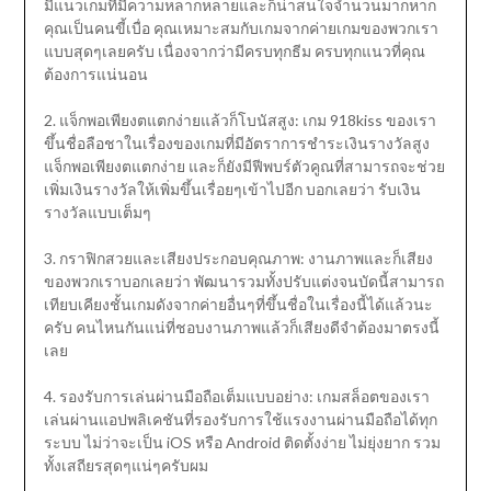
มีแนวเกมที่มีความหลากหลายและก็น่าสนใจจำนวนมากหาก
คุณเป็นคนขี้เบื่อ คุณเหมาะสมกับเกมจากค่ายเกมของพวกเรา
แบบสุดๆเลยครับ เนื่องจากว่ามีครบทุกธีม ครบทุกแนวที่คุณ
ต้องการแน่นอน
2. แจ็กพอเพียงตแตกง่ายแล้วก็โบนัสสูง: เกม 918kiss ของเรา
ขึ้นชื่อลือชาในเรื่องของเกมที่มีอัตราการชำระเงินรางวัลสูง
แจ็กพอเพียงตแตกง่าย และก็ยังมีฟีพบร์ตัวคูณที่สามารถจะช่วย
เพิ่มเงินรางวัลให้เพิ่มขึ้นเรื่อยๆเข้าไปอีก บอกเลยว่า รับเงิน
รางวัลแบบเต็มๆ
3. กราฟิกสวยและเสียงประกอบคุณภาพ: งานภาพและก็เสียง
ของพวกเราบอกเลยว่า พัฒนารวมทั้งปรับแต่งจนบัดนี้สามารถ
เทียบเคียงชั้นเกมดังจากค่ายอื่นๆที่ขึ้นชื่อในเรื่องนี้ได้แล้วนะ
ครับ คนไหนกันแน่ที่ชอบงานภาพแล้วก็เสียงดีจำต้องมาตรงนี้
เลย
4. รองรับการเล่นผ่านมือถือเต็มแบบอย่าง: เกมสล็อตของเรา
เล่นผ่านแอปพลิเคชันที่รองรับการใช้แรงงานผ่านมือถือได้ทุก
ระบบ ไม่ว่าจะเป็น iOS หรือ Android ติดตั้งง่าย ไม่ยุ่งยาก รวม
ทั้งเสถียรสุดๆแน่ๆครับผม