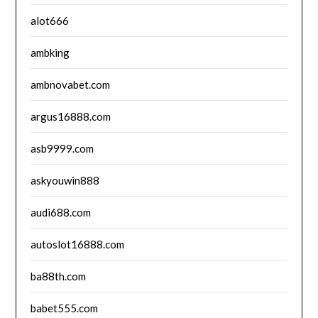
alot666
ambking
ambnovabet.com
argus16888.com
asb9999.com
askyouwin888
audi688.com
autoslot16888.com
ba88th.com
babet555.com