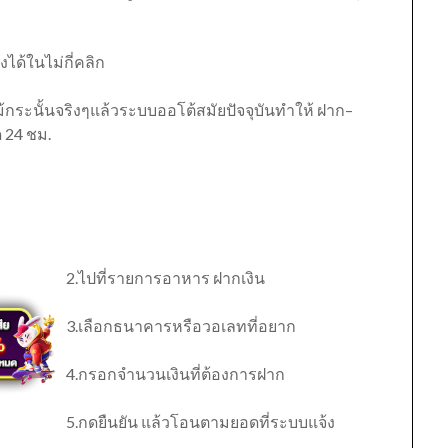
ได้ในไม่กี่คลิก
 แม้กระนั้นจริงๆแล้วระบบออโต้สมัยปัจจุบันทำให้ ฝาก–
 24 ชม.
2.ไปที่รายการอาหาร ฝากเงิน
3.เลือกธนาคารหรือวอเลทที่อยาก
4.กรอกจำนวนเงินที่ต้องการฝาก
5.กดยืนยัน แล้วโอนตามยอดที่ระบบแจ้ง