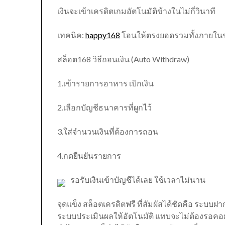
เงินจะเข้าเครดิตเกมอัตโนมัติข้างในไม่กี่วินาที
เทคนิค:
happy168
โอนให้ตรงยอดรวมทั้งภายในช
สล็อต168 วิธีถอนเงิน (Auto Withdraw)
1.เข้ารายการอาหาร เบิกเงิน
2.เลือกบัญชีธนาคารที่ผูกไว้
3.ใส่จำนวนเงินที่ต้องการถอน
4.กดยืนยันรายการ
รอรับเงินเข้าบัญชีได้เลย ใช้เวลาไม่นาน
จุดแข็ง สล็อตเครดิตฟรี ที่สัมผัสได้ชัดคือ ระบบ
ระบบประเมินผลให้อัตโนมัติ แทบจะไม่ต้องรอคอยใ