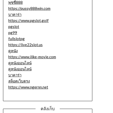
พุซซี่888
https://pussy888win.com
บาคาร่า
https://www.pgslot.golf
pgslot
pg99
fullslotpg
https://live22slot.us
ดูหนัง
https://www.ilike-movie.com
ดูหนังออนไลน์
ดูหนังออนไลน์
บาคาร่า
สล็อตเว็บตรง
https://www.ngernn.net
คลังเก็บ