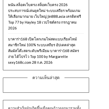
พนัน สล็อตเว็บตรง สล็อตเว็บตรง 2026
ประสบการณ์เล่นยุคใหม่ ระบบเสถียร พร้อมเกม
ให้เลือกมากมาย เว็บใหญ่ jin888.asia เครดิตฟรี
Top 77 by Hayley 18 เวปไซต์ตรง กรกฎาคม
2026
บาคาร่า168 เปิดโลกเกมไพ่สดแบบเรียลไทม์
สมาชิกใหม่ 100% ระบบเสถียร อัปเดตล่าสุด
สัมผัสโต๊ะสดระดับพรีเมียม บาคาร่า168 สมัคร
ง่าย ได้โปรไว Top 100 by Margarette
sexy168c.com 28 ก.ค. 2026
ความเห็นล่าสุด
ความสำเร็จมักเกิดขึ้นเมื่อคุณก้าวออกมารวมทั้ง