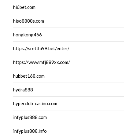
hi6bet.com
hiso8888s.com
hongkong456
https://sretthi99.bet/enter/
https://www.mfj889xx.com/
hubbet168.com
hydra888
hyperclub-casino.com
infyplus888.com
infyplus888.info