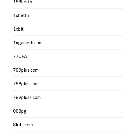
188betth
1xbetth
1xbit
1xgameth.com
77UFA
789plus.com
789plus.com
789pluss.com
888pg
8lots.com