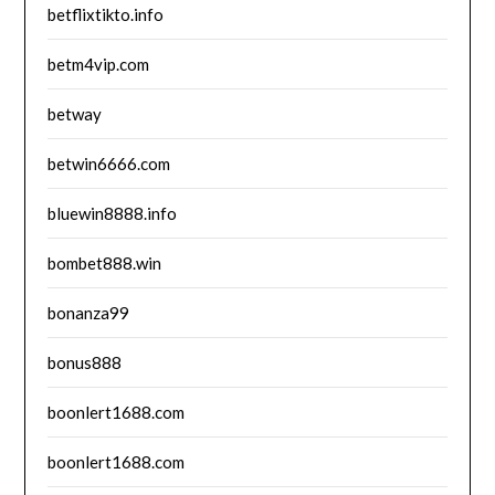
betflixtikto.info
betm4vip.com
betway
betwin6666.com
bluewin8888.info
bombet888.win
bonanza99
bonus888
boonlert1688.com
boonlert1688.com