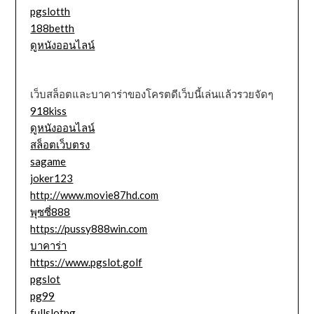
pgslotth
188betth
ดูหนังออนไลน์
เว็บสล็อตและบาคาร่าของโครตดีเว็บนี้เล่นแล้วรวยจัดๆ
918kiss
ดูหนังออนไลน์
สล็อตเว็บตรง
sagame
joker123
http://www.movie87hd.com
พุซซี่888
https://pussy888win.com
บาคาร่า
https://www.pgslot.golf
pgslot
pg99
fullslotpg