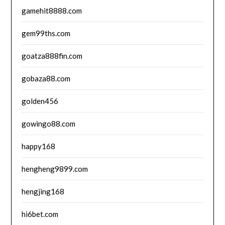
gamehit8888.com
gem99ths.com
goatza888fin.com
gobaza88.com
golden456
gowingo88.com
happy168
hengheng9899.com
hengjing168
hi6bet.com