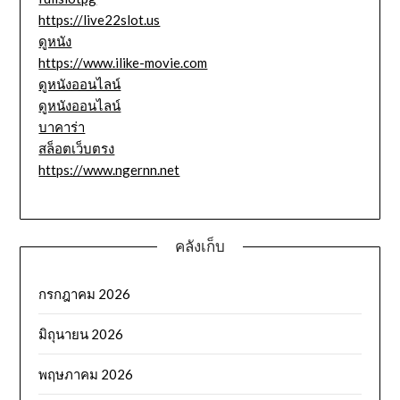
https://live22slot.us
ดูหนัง
https://www.ilike-movie.com
ดูหนังออนไลน์
ดูหนังออนไลน์
บาคาร่า
สล็อตเว็บตรง
https://www.ngernn.net
คลังเก็บ
กรกฎาคม 2026
มิถุนายน 2026
พฤษภาคม 2026