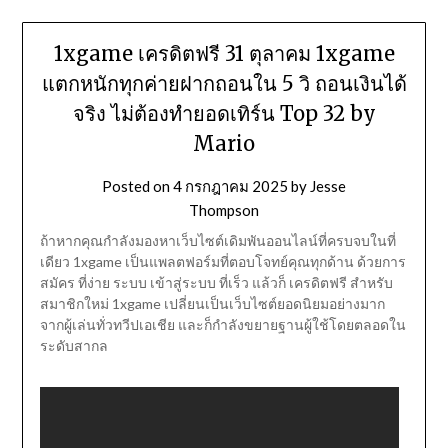
1xgame เครดิตฟรี 31 ตุลาคม 1xgame
แตกหนักทุกค่ายฝากถอนใน 5 วิ ถอนเงินได้
จริง ไม่ต้องทำยอดเทิร์น Top 32 by
Mario
Posted on
4 กรกฎาคม 2025
by
Jesse
Thompson
ถ้าหากคุณกำลังมองหาเว็บไซต์เดิมพันออนไลน์ที่ครบจบในที่
เดียว 1xgame เป็นแพลตฟอร์มที่ตอบโจทย์คุณทุกด้าน ด้วยการ
สมัคร ที่ง่าย ระบบ เข้าสู่ระบบ ที่เร็ว แล้วก็ เครดิตฟรี สำหรับ
สมาชิกใหม่ 1xgame เปลี่ยนเป็นเว็บไซต์ยอดนิยมอย่างมาก
จากผู้เล่นทั่วทวีปเอเชีย และก็กำลังขยายฐานผู้ใช้โดยตลอดใน
ระดับสากล