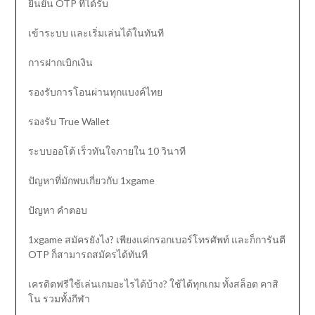
ยืนยัน OTP ที่ได้รับ
เข้าระบบ และเริ่มเล่นได้ในทันที
การฝากเบิกเงิน
รองรับการโอนผ่านทุกแบงค์ไทย
รองรับ True Wallet
ระบบออโต้ เร็วทันใจภายใน 10 วินาที
ปัญหาที่มักพบเกี่ยวกับ 1xgame
ปัญหา คำตอบ
1xgame สมัครยังไง? เพียงแค่กรอกเบอร์โทรศัพท์ และก็การันตี
OTP ก็สามารถสมัครได้ทันที
เครดิตฟรีใช้เล่นเกมอะไรได้บ้าง? ใช้ได้ทุกเกม ทั้งสล็อต คาสิ
โน รวมทั้งกีฬา