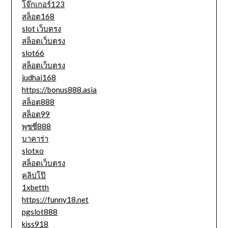
โจ๊กเกอร์123
สล็อต168
slot เว็บตรง
สล็อตเว็บตรง
slot66
สล็อตเว็บตรง
judhai168
https://bonus888.asia
สล็อต888
สล็อต99
พุซซี่888
บาคาร่า
slotxo
สล็อตเว็บตรง
คลิปโป๊
1xbetth
https://funny18.net
pgslot888
kiss918