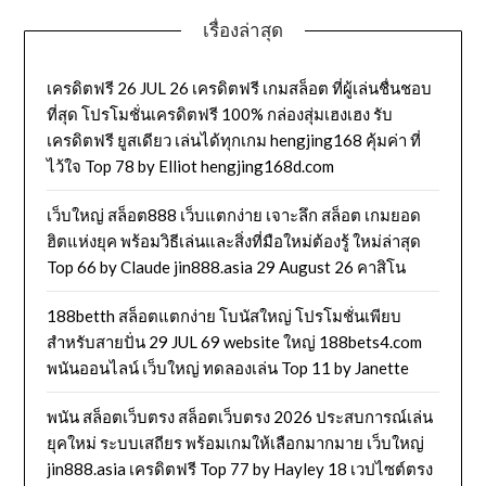
เรื่องล่าสุด
เครดิตฟรี 26 JUL 26 เครดิตฟรี เกมสล็อต ที่ผู้เล่นชื่นชอบ
ที่สุด โปรโมชั่นเครดิตฟรี 100% กล่องสุ่มเฮงเฮง รับ
เครดิตฟรี ยูสเดียว เล่นได้ทุกเกม hengjing168 คุ้มค่า ที่
ไว้ใจ Top 78 by Elliot hengjing168d.com
เว็บใหญ่ สล็อต888 เว็บแตกง่าย เจาะลึก สล็อต เกมยอด
ฮิตแห่งยุค พร้อมวิธีเล่นและสิ่งที่มือใหม่ต้องรู้ ใหม่ล่าสุด
Top 66 by Claude jin888.asia 29 August 26 คาสิโน
188betth สล็อตแตกง่าย โบนัสใหญ่ โปรโมชั่นเพียบ
สำหรับสายปั่น 29 JUL 69 website ใหญ่ 188bets4.com
พนันออนไลน์ เว็บใหญ่ ทดลองเล่น Top 11 by Janette
พนัน สล็อตเว็บตรง สล็อตเว็บตรง 2026 ประสบการณ์เล่น
ยุคใหม่ ระบบเสถียร พร้อมเกมให้เลือกมากมาย เว็บใหญ่
jin888.asia เครดิตฟรี Top 77 by Hayley 18 เวปไซต์ตรง