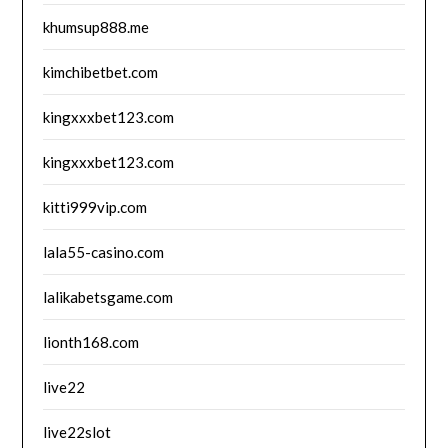
khumsup888.me
kimchibetbet.com
kingxxxbet123.com
kingxxxbet123.com
kitti999vip.com
lala55-casino.com
lalikabetsgame.com
lionth168.com
live22
live22slot