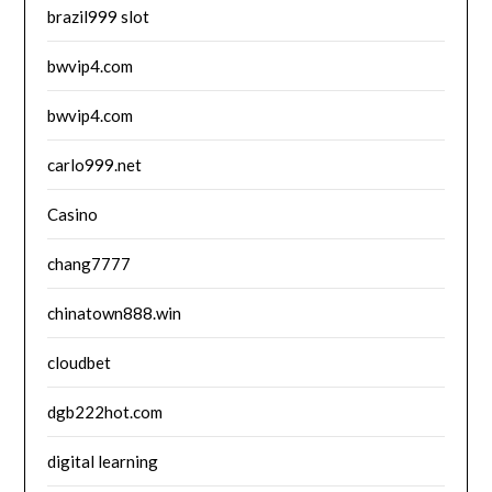
brazil999 slot
bwvip4.com
bwvip4.com
carlo999.net
Casino
chang7777
chinatown888.win
cloudbet
dgb222hot.com
digital learning