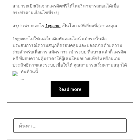
สามารถเบิกเงินจากเครดิตฟรีได้ไหม? สามารถถอนได้เมื่อ
กระทำตามเงื่อนไขที่ระบุ
สรุป: เพราะอะไร
1xgame
เป็นโอกาสที่เยี่ยมที่สุดของคุณ
1xgame ไม่ใช่แค่เว็บเดิมพันออนไลน์ แม้กระนั้นคือ
ประสบการณ์ความสนุกที่ครอบคลุมและปลอดภัย ด้วยความ
ง่ายสำหรับเพื่อการ สมัคร การ เข้าระบบ ที่สบาย แล้วก็ เครดิต
ฟรี ที่มอบความคุ้มราคาให้ผู้เล่นใหม่อย่างแท้จริง พร้อมเกม
ประสิทธิภาพและระบบเชื่อใจได้ คุณสามารถเริ่มความสนุกได้
ทันทีวันนี้
…
Read more
ค้นหา
สำหรับ: