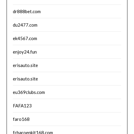
dr888bet.com
du2477.com
ek4567.com
enjoy24.fun
erisauto.site
erisauto.site
eu369clubs.com
FAFA123
faro168
fcharoenkit168.com