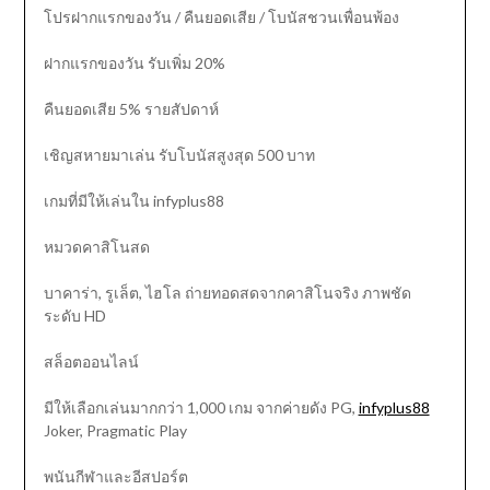
โปรฝากแรกของวัน / คืนยอดเสีย / โบนัสชวนเพื่อนพ้อง
ฝากแรกของวัน รับเพิ่ม 20%
คืนยอดเสีย 5% รายสัปดาห์
เชิญสหายมาเล่น รับโบนัสสูงสุด 500 บาท
เกมที่มีให้เล่นใน infyplus88
หมวดคาสิโนสด
บาคาร่า, รูเล็ต, ไฮโล ถ่ายทอดสดจากคาสิโนจริง ภาพชัด
ระดับ HD
สล็อตออนไลน์
มีให้เลือกเล่นมากกว่า 1,000 เกม จากค่ายดัง PG,
infyplus88
Joker, Pragmatic Play
พนันกีฬาและอีสปอร์ต