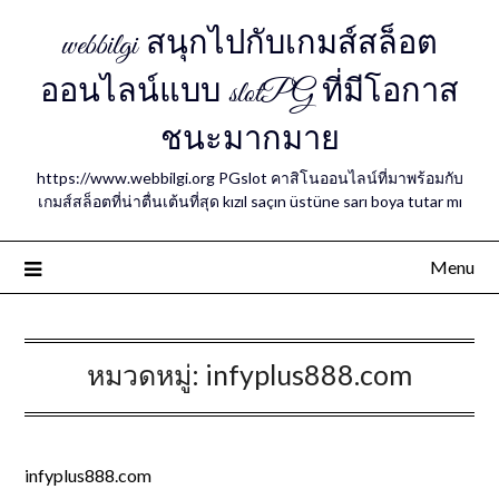
webbilgi สนุกไปกับเกมส์สล็อต
ออนไลน์แบบ slotPG ที่มีโอกาส
ชนะมากมาย
https://www.webbilgi.org PGslot คาสิโนออนไลน์ที่มาพร้อมกับ
เกมส์สล็อตที่น่าตื่นเต้นที่สุด kızıl saçın üstüne sarı boya tutar mı
Menu
หมวดหมู่:
infyplus888.com
infyplus888.com