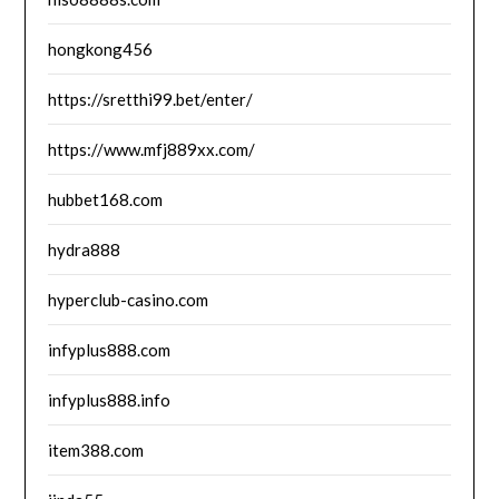
hongkong456
https://sretthi99.bet/enter/
https://www.mfj889xx.com/
hubbet168.com
hydra888
hyperclub-casino.com
infyplus888.com
infyplus888.info
item388.com