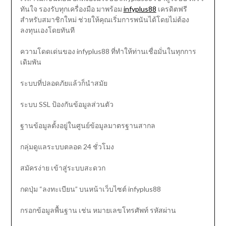
ทันใจ รองรับทุกเครื่องมือ มาพร้อม
infyplus88
เครดิตฟรี
สำหรับสมาชิกใหม่ ช่วยให้คุณเริ่มการพนันได้โดยไม่ต้อง
ลงทุนเองโดยทันที
ความโดดเด่นของ infyplus88 ที่ทำให้ท่านเชื่อมั่นในทุกการ
เดิมพัน
ระบบที่ปลอดภัยแล้วก็นำสมัย
ระบบ SSL ป้องกันข้อมูลส่วนตัว
ฐานข้อมูลตั้งอยู่ในศูนย์ข้อมูลมาตรฐานสากล
กลุ่มดูแลระบบตลอด 24 ชั่วโมง
สมัครง่าย เข้าสู่ระบบสะดวก
กดปุ่ม “ลงทะเบียน” บนหน้าเว็บไซต์ infyplus88
กรอกข้อมูลพื้นฐาน เช่น หมายเลขโทรศัพท์ รหัสผ่าน