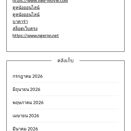
https://www.ilike-movie.com
ดูหนังออนไลน์
ดูหนังออนไลน์
บาคาร่า
สล็อตเว็บตรง
https://www.ngernn.net
คลังเก็บ
กรกฎาคม 2026
มิถุนายน 2026
พฤษภาคม 2026
เมษายน 2026
มีนาคม 2026