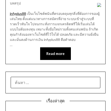
บทสรุป
infyplus88
เป็นเว็บไซต์พนันที่ครอบคลุมทุกสิ่งที่ต้องการของผู้
เล่นไทย ตั้งแต่แนวทางการสมัครที่ง่าย ระบบเข้าสู่ระบบที่
รวดเร็วทันใจ ไปจนกระทั่งการแจกเครดิตฟรีให้เริ่มเล่นได้
แบบไม่ต้องลงทุน เหมาะทั้งมือใหม่รวมทั้งคนเล่นพนัน ถ้าเกิด
คุณกำลังมองหาเว็บไซต์ที่ไว้ใจได้ ปลอดภัย และมีความยั่งยืน
และมั่นคงด้านการเงิน infyplus88 คือคำตอบ
…
Read more
ค้นหา
สำหรับ:
เรื่องล่าสุด