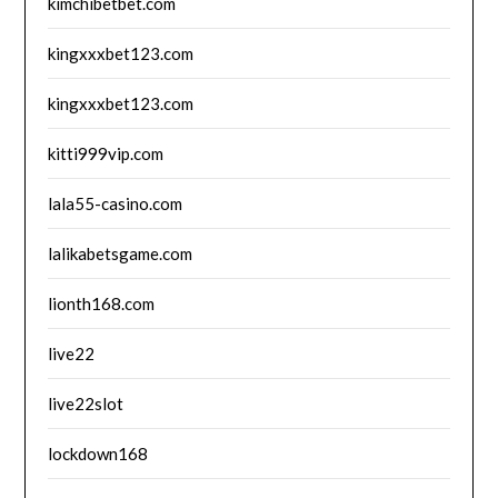
kimchibetbet.com
kingxxxbet123.com
kingxxxbet123.com
kitti999vip.com
lala55-casino.com
lalikabetsgame.com
lionth168.com
live22
live22slot
lockdown168