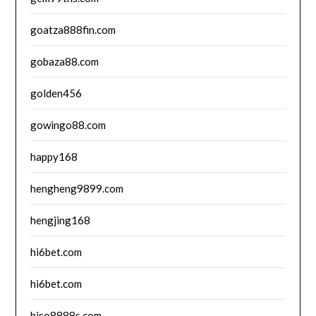
goatza888fin.com
gobaza88.com
golden456
gowingo88.com
happy168
hengheng9899.com
hengjing168
hi6bet.com
hi6bet.com
hiso8888s.com