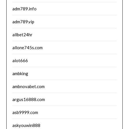
adm789.info
adm789.vip
allbet24hr
allone745s.com
alot666
ambking
ambnovabet.com
argus16888.com
asb9999.com
askyouwin888