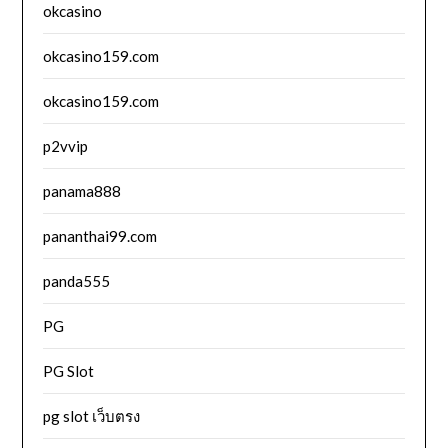
okcasino
okcasino159.com
okcasino159.com
p2vvip
panama888
pananthai99.com
panda555
PG
PG Slot
pg slot เว็บตรง