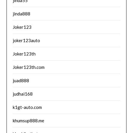
jinda55
jinda888
Joker123
joker123auto
Joker123th
Joker123th.com
juad888
judhai168
k1gt-auto.com
khumsup888.me