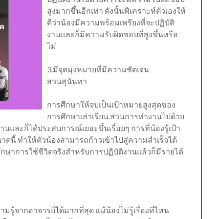
สูงมากขึ้นอีกเท่า ดังนั้นพิเคราะห์ตัวเองให้
ดีว่าน้องมีความพร้อมเพรียงที่จะปฏิบัติ
งานและก็มีความรับผิดชอบที่สูงขึ้นหรือ
ไม่
3.มีจุดมุ่งหมายที่มีความชัดเจน
สวนสุนันทา
การศึกษาให้จบเป็นเป้าหมายสูงสุดของ
การศึกษาเล่าเรียน ส่วนการทำงานไปด้วย
และก็ได้ประสบการณ์เยอะขึ้นเรื่อยๆ การที่น้องรู้เป้า
นี้ ทำให้ตัวน้องสามารถก้าวเข้าไปสู่ความสำเร็จได้
กษาการใช้ชีวิตจริงสำหรับการปฏิบัติงานแล้วก็มีรายได้
รู้จากอาจารย์ได้มากที่สุด แม้น้องไม่รู้เรื่องที่ไหน