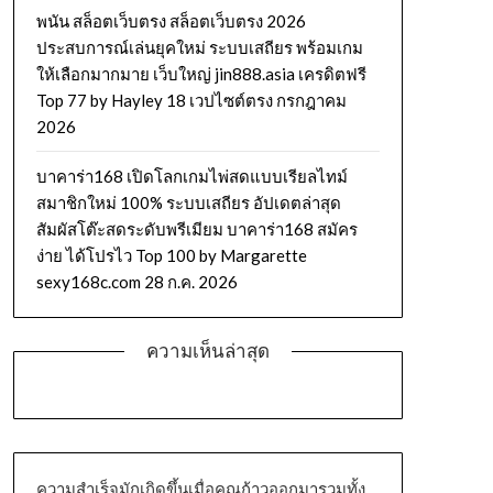
พนัน สล็อตเว็บตรง สล็อตเว็บตรง 2026
ประสบการณ์เล่นยุคใหม่ ระบบเสถียร พร้อมเกม
ให้เลือกมากมาย เว็บใหญ่ jin888.asia เครดิตฟรี
Top 77 by Hayley 18 เวปไซต์ตรง กรกฎาคม
2026
บาคาร่า168 เปิดโลกเกมไพ่สดแบบเรียลไทม์
สมาชิกใหม่ 100% ระบบเสถียร อัปเดตล่าสุด
สัมผัสโต๊ะสดระดับพรีเมียม บาคาร่า168 สมัคร
ง่าย ได้โปรไว Top 100 by Margarette
sexy168c.com 28 ก.ค. 2026
ความเห็นล่าสุด
ความสำเร็จมักเกิดขึ้นเมื่อคุณก้าวออกมารวมทั้ง