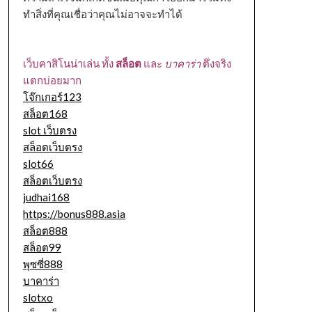
ทำสิ่งที่คุณเชื่อว่าคุณไม่อาจจะทำได้
เว็บคาสิโนน่าเล่น ทั้ง
สล็อต
และ
บาคาร่า
ตึงจริง
แตกบ่อยมาก
โจ๊กเกอร์123
สล็อต168
slot เว็บตรง
สล็อตเว็บตรง
slot66
สล็อตเว็บตรง
judhai168
https://bonus888.asia
สล็อต888
สล็อต99
พุซซี่888
บาคาร่า
slotxo