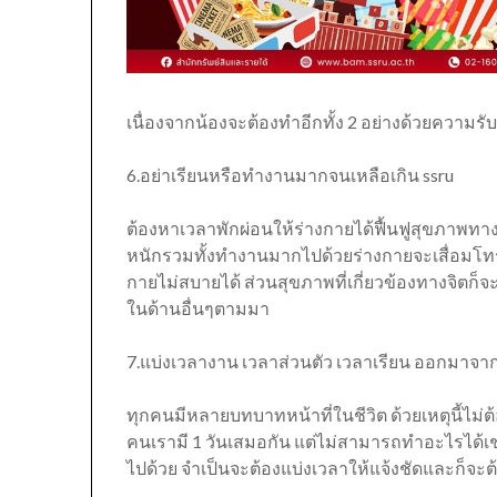
เนื่องจากน้องจะต้องทำอีกทั้ง 2 อย่างด้วยความรั
6.อย่าเรียนหรือทำงานมากจนเหลือเกิน ssru
ต้องหาเวลาพักผ่อนให้ร่างกายได้ฟื้นฟูสุขภาพทางร่
หนักรวมทั้งทำงานมากไปด้วยร่างกายจะเสื่อมโทร
กายไม่สบายได้ ส่วนสุขภาพที่เกี่ยวข้องทางจิตก
ในด้านอื่นๆตามมา
7.แบ่งเวลางาน เวลาส่วนตัว เวลาเรียน ออกมาจา
ทุกคนมีหลายบทบาทหน้าที่ในชีวิต ด้วยเหตุนี้ไม่
คนเรามี 1 วันเสมอกัน แต่ไม่สามารถทำอะไรได้เช
ไปด้วย จำเป็นจะต้องแบ่งเวลาให้แจ้งชัดและก็จะต้องเ