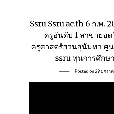
Ssru Ssru.ac.th 6 ก.พ. 
ครูอันดับ 1 สาขายอด
ครุศาสตร์สวนสุนันทา ศู
ssru ทุนการศึกษ
Posted on
29 มกราค