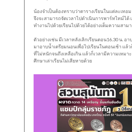
น้องจำเป็นต้องทราบว่าตารางเรียนในแต่ละเทอม จ
จึงจะสามารถจัดเวลาไปดำเนินการพาร์ทไทม์ได้ 
ทำงานไปด้วยเรียนไปด้วยได้อย่างเต็มความสามาร
ตัวอย่างเช่น มีเวลาหลังเลิกเรียนตอน16.30 น. อา
มาอาบน้ำเตรียมนอนเพื่อไปเรียนในตอนเช้า แล้วก็ม
ที่ไม่หนักจนถึงเหลือเกิน แล้วก็เวลามีความเหมา
ศึกษาเล่าเรียนไม่เสียหายด้วย