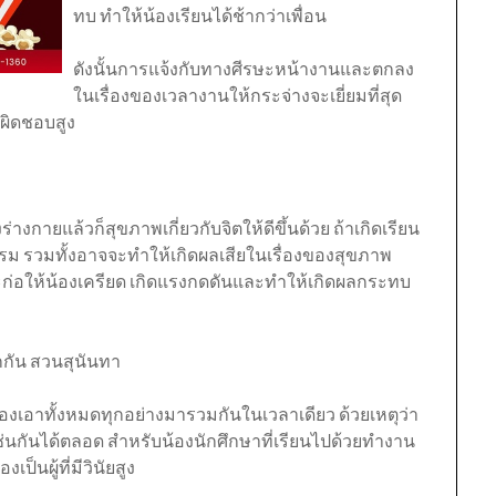
ทบ ทำให้น้องเรียนได้ช้ากว่าเพื่อน
ดังนั้นการแจ้งกับทางศีรษะหน้างานและตกลง
ในเรื่องของเวลางานให้กระจ่างจะเยี่ยมที่สุด
บผิดชอบสูง
างกายแล้วก็สุขภาพเกี่ยวกับจิตให้ดีขึ้นด้วย ถ้าเกิดเรียน
ม รวมทั้งอาจจะทำให้เกิดผลเสียในเรื่องของสุขภาพ
็จะก่อให้น้องเครียด เกิดแรงกดดันและทำให้เกิดผลกระทบ
กกัน สวนสุนันทา
ต้องเอาทั้งหมดทุกอย่างมารวมกันในเวลาเดียว ด้วยเหตุว่า
่นกันได้ตลอด สำหรับน้องนักศึกษาที่เรียนไปด้วยทำงาน
ป็นผู้ที่มีวินัยสูง