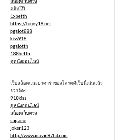
สล็อตเว็บตรง
คลิปโป๊
1xbetth
https://funny18.net
pgslot888
kiss918
pgslotth
188betth
ดูหนังออนไลน์
เว็บสล็อตและบาคาร่าของโครตดีเว็บนี้เล่นแล้ว
รวยจัดๆ
918kiss
ดูหนังออนไลน์
สล็อตเว็บตรง
sagame
joker123
http://www.movie87hd.com