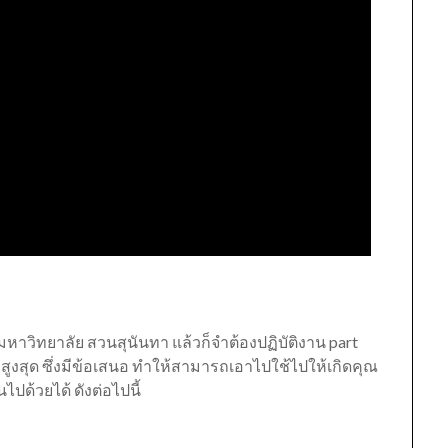
หาวิทยาลัย สวนสุนันทา แล้วก็จำต้องปฏิบัติงาน part
สูงสุด ซึ่งมีข้อเสนอ ทำให้สามารถเอาไปใช้ไปให้เกิดคุณ
ปด้วยได้ ดังต่อไปนี้