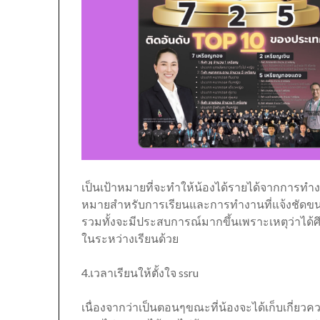
เป็นเป้าหมายที่จะทำให้น้องได้รายได้จากการทำงาน
หมายสำหรับการเรียนและการทำงานที่แจ้งชัดขนาด
รวมทั้งจะมีประสบการณ์มากขึ้นเพราะเหตุว่าได้ศึ
ในระหว่างเรียนด้วย
4.เวลาเรียนให้ตั้งใจ ssru
เนื่องจากว่าเป็นตอนๆขณะที่น้องจะได้เก็บเกี่ยวความ