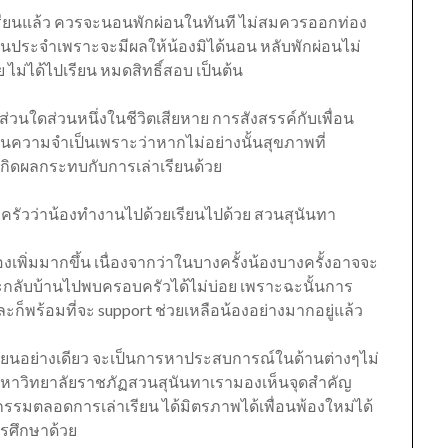
เรียนแล้ว ควรจะนอนพักผ่อนในทันที ไม่สมควรออกท่อง
เป็นประจำเพราะจะมีผลให้น้องมิได้นอน หลับพักผ่อนไม่
ย ไม่ได้ไปเรียน หมดสิทธิ์สอบ เป็นต้น
ส่วนใดส่วนหนึ่งในชีวิตเสียหาย การสังสรรค์กับเพื่อน
เกินความจำเป็นเพราะว่าหากไม่อย่างนั้นสุขภาพที่
้เกิดผลกระทบกับการเล่าเรียนด้วย
บครัวว่าน้องทำงานไปด้วยเรียนไปด้วย สวนสุนันทา
งเพิ่มมากขึ้น เนื่องจากว่าในบางครั้งน้องบางครั้งอาจจะ
จจะกลับบ้านไปพบครอบครัวได้ไม่บ่อย เพราะฉะนั้นการ
 และก็พร้อมที่จะ support ช่วยเหลือน้องอย่างมากอยู่แล้ว
รียนอย่างเดียว จะเป็นการหาประสบการณ์ในด้านต่างๆไม่
งมหาวิทยาลัยราชภัฏสวนสุนันทาเรามองเห็นจุดสำคัญ
กรรมตลอดการเล่าเรียน ได้มิตรภาพได้เพื่อนพ้องใหม่ได้
ารศึกษาด้วย