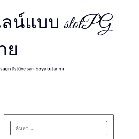
ไลน์แบบ slotPG
าย
saçın üstüne sarı boya tutar mı
ค้นหา
สำหรับ: