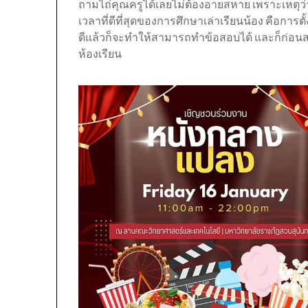
ถามไถ่คุณครูได้เลยไม่ต้องอายสหาย เพราะเหตุว
เวลาที่ดีที่สุดของการศึกษาเล่าเรียนน้อง คือการตั้ง
ดีแล้วก็จะทำให้สามารถทำข้อสอบได้ และก็ก่อนส
ห้องเรียน