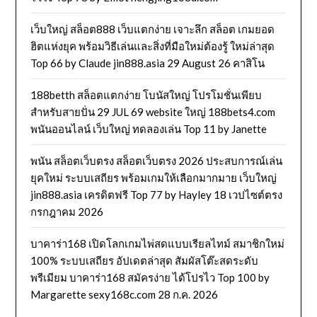
เว็บใหญ่ สล็อต888 เว็บแตกง่าย เจาะลึก สล็อต เกมยอด
ฮิตแห่งยุค พร้อมวิธีเล่นและสิ่งที่มือใหม่ต้องรู้ ใหม่ล่าสุด
Top 66 by Claude jin888.asia 29 August 26 คาสิโน
188betth สล็อตแตกง่าย โบนัสใหญ่ โปรโมชั่นเพียบ
สำหรับสายปั่น 29 JUL 69 website ใหญ่ 188bets4.com
พนันออนไลน์ เว็บใหญ่ ทดลองเล่น Top 11 by Janette
พนัน สล็อตเว็บตรง สล็อตเว็บตรง 2026 ประสบการณ์เล่น
ยุคใหม่ ระบบเสถียร พร้อมเกมให้เลือกมากมาย เว็บใหญ่
jin888.asia เครดิตฟรี Top 77 by Hayley 18 เวปไซต์ตรง
กรกฎาคม 2026
บาคาร่า168 เปิดโลกเกมไพ่สดแบบเรียลไทม์ สมาชิกใหม่
100% ระบบเสถียร อัปเดตล่าสุด สัมผัสโต๊ะสดระดับ
พรีเมียม บาคาร่า168 สมัครง่าย ได้โปรไว Top 100 by
Margarette sexy168c.com 28 ก.ค. 2026