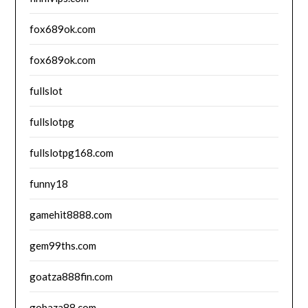
fox689ok.com
fox689ok.com
fullslot
fullslotpg
fullslotpg168.com
funny18
gamehit8888.com
gem99ths.com
goatza888fin.com
gobaza88.com