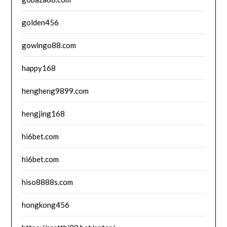
golden456
gowingo88.com
happy168
hengheng9899.com
hengjing168
hi6bet.com
hi6bet.com
hiso8888s.com
hongkong456