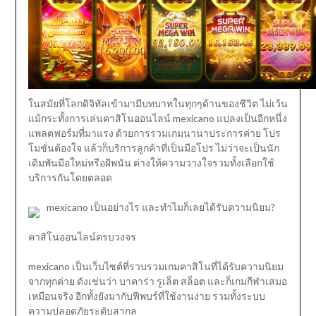
ในสมัยที่โลกดิจิทัลเข้ามามีบทบาทในทุกๆด้านของชีวิต ไม่เว้น
แม้กระทั้งการเล่นคาสิโนออนไลน์ mexicano แปลงเป็นอีกหนึ่ง
แพลตฟอร์มที่มาแรง ด้วยการรวมเกมนานาประการค่าย โปร
โมชั่นต้องใจ แล้วก็บริการลูกค้าที่เป็นมือโปร ไม่ว่าจะเป็นนัก
เดิมพันมือใหม่หรือผีพนัน ต่างให้ความวางใจรวมทั้งเลือกใช้
บริการกันโดยตลอด
mexicano เป็นอย่างไร และทำไมก็เลยได้รับความนิยม?
คาสิโนออนไลน์ครบวงจร
mexicano เป็นเว็บไซต์ที่รวบรวมเกมคาสิโนที่ได้รับความนิยม
จากทุกค่าย ดังเช่นว่า บาคาร่า รูเล็ต สล็อต และก็เกมกีฬาเสมอ
เหมือนจริง อีกทั้งยังมากับฟีพบร์ที่ใช้งานง่าย รวมทั้งระบบ
ความปลอดภัยระดับสากล