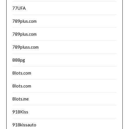
77UFA
789plus.com
789plus.com
789pluss.com
888pg
8lots.com
8lots.com
8lots.me
918Kiss
918kissauto