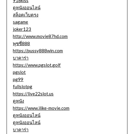
918kiss
ดูหนังออนไลน์
สล็อตเว็บตรง
sagame
joker123
http://www.movie87hd.com
พุซซี่888
https://pussy888win.com
บาคาร่า
https://www.pgslot.golf
pgslot
pg99
fullslotpg
https://live22slot.us
ดูหนัง
https://www.ilike-movie.com
ดูหนังออนไลน์
ดูหนังออนไลน์
บาคาร่า