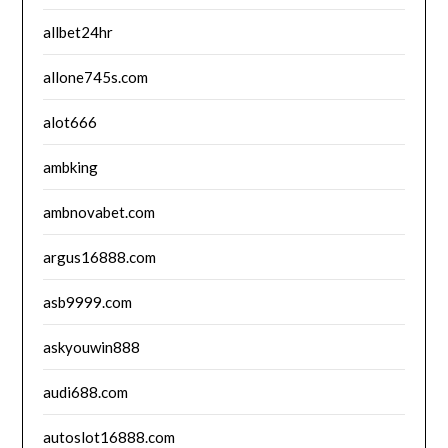
allbet24hr
allone745s.com
alot666
ambking
ambnovabet.com
argus16888.com
asb9999.com
askyouwin888
audi688.com
autoslot16888.com