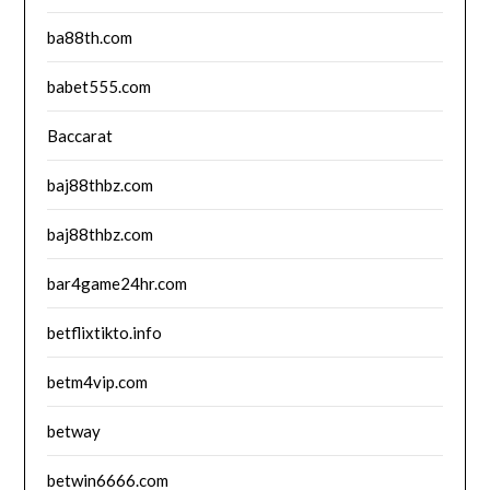
ba88th.com
babet555.com
Baccarat
baj88thbz.com
baj88thbz.com
bar4game24hr.com
betflixtikto.info
betm4vip.com
betway
betwin6666.com