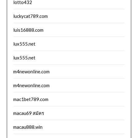
lotto432
luckycat789.com
luis16888.com
lux555.net
lux555.net
m4newonline.com
m4newonline.com
mac1bet789.com
macau69 สมัคร
macau888.win