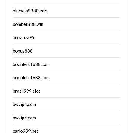
bluewin8888.info
bombet888.win
bonanza99
bonus888
boonlert1688.com
boonlert1688.com
brazil999 slot
bwvip4.com
bwvip4.com
carlo999.net