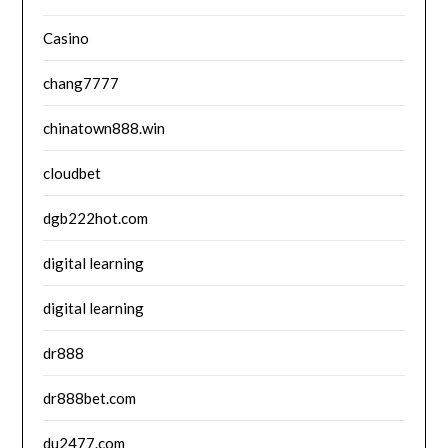
Casino
chang7777
chinatown888.win
cloudbet
dgb222hot.com
digital learning
digital learning
dr888
dr888bet.com
du2477.com