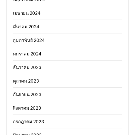
เมษายน 2024
มีนาคม 2024
กุมภาพันธ์ 2024
มกราคม 2024
ธันวาคม 2023
ตุลาคม 2023
กันยายน 2023
สิงหาคม 2023
กรกฎาคม 2023
มิถุนายน 2023