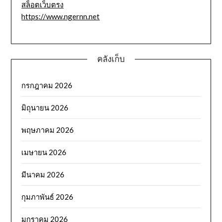
สล็อตเว็บตรง
https://www.ngernn.net
คลังเก็บ
กรกฎาคม 2026
มิถุนายน 2026
พฤษภาคม 2026
เมษายน 2026
มีนาคม 2026
กุมภาพันธ์ 2026
มกราคม 2026