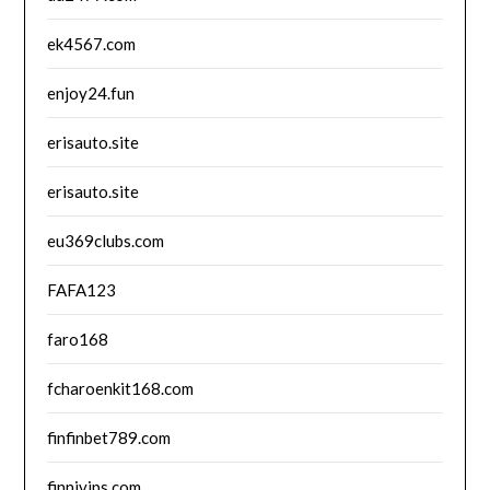
ek4567.com
enjoy24.fun
erisauto.site
erisauto.site
eu369clubs.com
FAFA123
faro168
fcharoenkit168.com
finfinbet789.com
finnivips.com