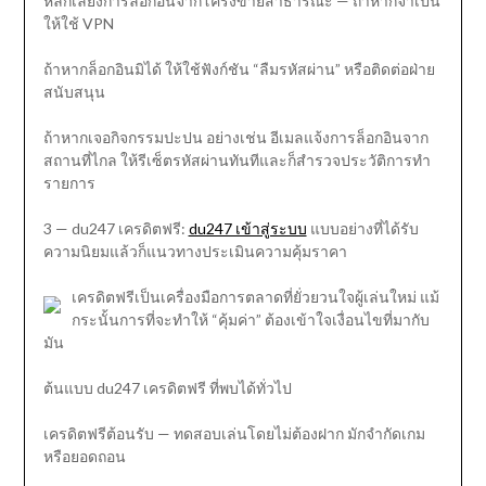
หลีกเลี่ยงการล็อกอินจากโครงข่ายสาธารณะ — ถ้าหากจำเป็น
ให้ใช้ VPN
ถ้าหากล็อกอินมิได้ ให้ใช้ฟังก์ชัน “ลืมรหัสผ่าน” หรือติดต่อฝ่าย
สนับสนุน
ถ้าหากเจอกิจกรรมปะปน อย่างเช่น อีเมลแจ้งการล็อกอินจาก
สถานที่ไกล ให้รีเซ็ตรหัสผ่านทันทีและก็สำรวจประวัติการทำ
รายการ
3 — du247 เครดิตฟรี:
du247 เข้าสู่ระบบ
แบบอย่างที่ได้รับ
ความนิยมแล้วก็แนวทางประเมินความคุ้มราคา
เครดิตฟรีเป็นเครื่องมือการตลาดที่ยั่วยวนใจผู้เล่นใหม่ แม้
กระนั้นการที่จะทำให้ “คุ้มค่า” ต้องเข้าใจเงื่อนไขที่มากับ
มัน
ต้นแบบ du247 เครดิตฟรี ที่พบได้ทั่วไป
เครดิตฟรีต้อนรับ — ทดสอบเล่นโดยไม่ต้องฝาก มักจำกัดเกม
หรือยอดถอน