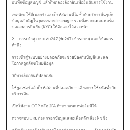
บันทึกข้อมูลบัญชี แล้วก็ทดลองล็อกอินเพื่อยืนยันการใช้งาน
เทคนิค: ใช้อีเมลจริงและก็รหัสผ่านที่ไม่ซ้ำกับบริการอื่นๆเก็บ
ข้อมูลสำคัญใน password manager รวมทั้งหากแพลตฟอร์ม
ขอเอกสารยืนยัน (KYC) ให้จัดแจงไว้ล่วงหน้า
2 — การเข้าสู่ระบบ du247 (du247 เข้าระบบ) และก็ข้อควร
คำนึง
การเข้าสู่ระบบอย่างปลอดภัยจะช่วยป้องกันบัญชีและลด
โอกาสถูกลักขโมยข้อมูล
วิถีทางล็อกอินที่ปลอดภัย
ใช้ยูสเซอร์แล้วก็รหัสผ่านที่ปลอดภัย — เลี่ยงการใช้รหัสซ้ำกับ
บริการอื่น
เปิดใช้งาน OTP หรือ 2FA ถ้าหากแพลตฟอร์มมีให้
ตรวจสอบ URL ก่อนกรอกข้อมูลเสมอเพื่อหลีกเลี่ยงฟิชชิ่ง