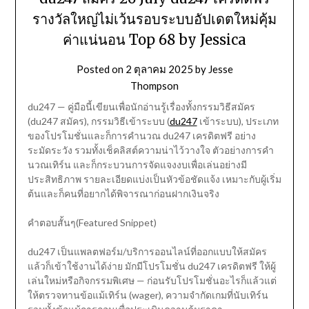
รางวัลใหญ่ไม่เว้นรอบระบบอัปเดตใหม่คุ้ม
ค่าแน่นอน Top 68 by Jessica
Posted on
2 ตุลาคม 2025
by
Jesse
Thompson
du247 — คู่มือนี้เขียนเพื่อนักอ่านรู้เรื่องทั้งกรรมวิธีสมัคร
(du247 สมัคร), กรรมวิธีเข้าระบบ (
du247
เข้าระบบ), ประเภท
ของโปรโมชั่นและก็การคำนวณ du247 เครดิตฟรี อย่าง
ระมัดระวัง รวมทั้งเช็คลิสต์ความน่าไว้วางใจ ตัวอย่างการคำ
นวณเทิร์น และก็กระบวนการจัดแจงงบเพื่อเล่นอย่างมี
ประสิทธิภาพ รายละเอียดแบ่งเป็นหัวข้อชัดแจ้ง เหมาะกับผู้เริ่ม
ต้นและก็คนที่อยากได้พิจารณาก่อนฝากเงินจริง
คำตอบสั้นๆ(Featured Snippet)
du247 เป็นแพลตฟอร์ม/บริการออนไลน์ที่ออกแบบให้สมัคร
แล้วก็เข้าใช้งานได้ง่าย มักมีโปรโมชั่น du247 เครดิตฟรี ให้ผู้
เล่นใหม่หรือกิจกรรมพิเศษ — ก่อนรับโปรโมชั่นอะไรก็แล้วแต่
ให้ตรวจทานข้อแม้เทิร์น (wager), ความจำกัดเกมที่นับเทิร์น