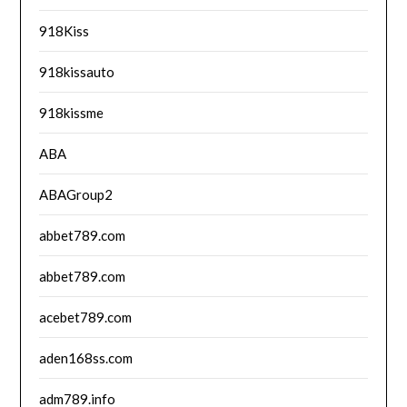
918Kiss
918kissauto
918kissme
ABA
ABAGroup2
abbet789.com
abbet789.com
acebet789.com
aden168ss.com
adm789.info