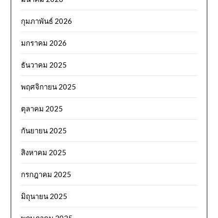
กุมภาพันธ์ 2026
มกราคม 2026
ธันวาคม 2025
พฤศจิกายน 2025
ตุลาคม 2025
กันยายน 2025
สิงหาคม 2025
กรกฎาคม 2025
มิถุนายน 2025