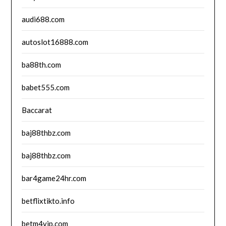
audi688.com
autoslot16888.com
ba88th.com
babet555.com
Baccarat
baj88thbz.com
baj88thbz.com
bar4game24hr.com
betflixtikto.info
betm4vip.com