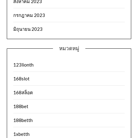
สิงหาคม 2023
กรกฎาคม 2023
มิถุนายน 2023
หมวดหมู่
123lionth
168slot
168สล็อต
188bet
188betth
1xbetth