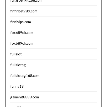
fcharoenkit168.com
finfinbet789.com
finnivips.com
fox689ok.com
fox689ok.com
fullslot
fullslotpg
fullslotpg168.com
funny18
gamehit8888.com