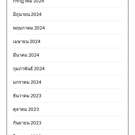
กรกฎาคม 2024
มิถุนายน 2024
พฤษภาคม 2024
เมษายน 2024
มีนาคม 2024
กุมภาพันธ์ 2024
มกราคม 2024
ธันวาคม 2023
ตุลาคม 2023
กันยายน 2023