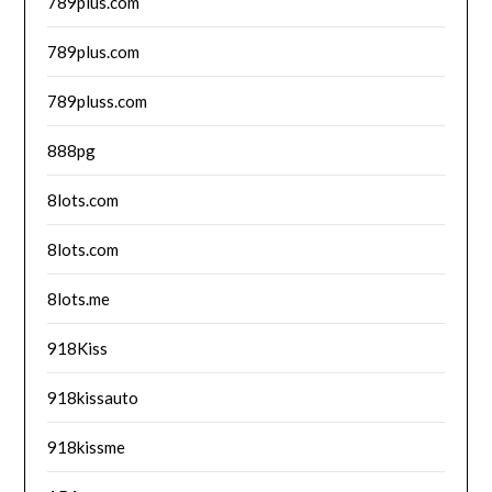
789plus.com
789plus.com
789pluss.com
888pg
8lots.com
8lots.com
8lots.me
918Kiss
918kissauto
918kissme