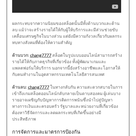
ผลกระทบจากความนิยมของสล็อตนั้นมีทั้งด้านบวกและด้าน
ลบ แม้ว่าจะสร้างรายได้ให้กับผู้ให้บริการและมีส่วนช่วยขับ
เคลื่อนเศรษฐกิจในบางส่วน แต่ยังมีความกังวลเกี่ยวกับผลกระ
ทบทางสังคมที่ต้องให้ความสำคัญ
ด้านบวก
:
chang7777
สล็อตในรูปแบบออนไลน์สามารถสร้าง
รายได้ให้กับภาคธุรกิจที่เกี่ยวข้อง ทั้งผู้พัฒนาเกมและ
แพลตฟอร์มให้บริการ นอกจากนี้ยังสร้างอาชีพและโอกาสให้
กับคนทำงานในอุตสาหกรรมเทคโนโลยีสารสนเทศ
ด้านลบ
:
chang7777
ในทางกลับกัน ความสะดวกสบายในการ
เข้าถึงเกมสล็อตออนไลน์กลับกลายเป็นดาบสองคม ผู้เล่นบาง
รายอาจเผชิญกับปัญหาการติดการพนันซึ่งนำไปสู่ปัญหา
ทางการเงินและครอบครัว รัฐบาลและหน่วยงานที่เกี่ยวข้อง
ต้องหาวิธีจัดการและลดผลกระทบที่เกิดขึ้นอย่างมี
ประสิทธิภาพ
การจัดการและมาตรการป้องกัน