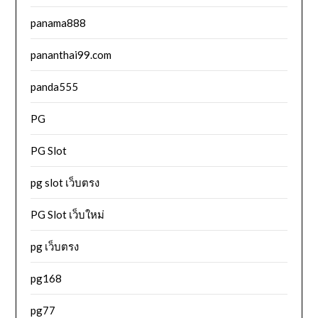
panama888
pananthai99.com
panda555
PG
PG Slot
pg slot เว็บตรง
PG Slot เว็บใหม่
pg เว็บตรง
pg168
pg77