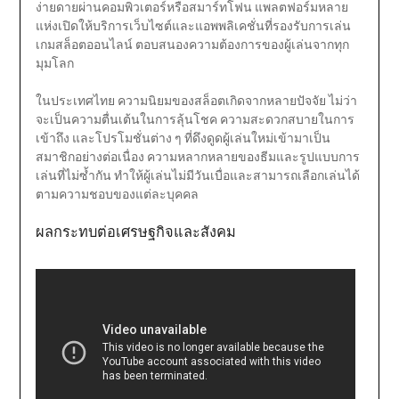
ง่ายดายผ่านคอมพิวเตอร์หรือสมาร์ทโฟน แพลตฟอร์มหลาย
แห่งเปิดให้บริการเว็บไซต์และแอพพลิเคชั่นที่รองรับการเล่น
เกมสล็อตออนไลน์ ตอบสนองความต้องการของผู้เล่นจากทุก
มุมโลก
ในประเทศไทย ความนิยมของสล็อตเกิดจากหลายปัจจัย ไม่ว่า
จะเป็นความตื่นเต้นในการลุ้นโชค ความสะดวกสบายในการ
เข้าถึง และโปรโมชั่นต่าง ๆ ที่ดึงดูดผู้เล่นใหม่เข้ามาเป็น
สมาชิกอย่างต่อเนื่อง ความหลากหลายของธีมและรูปแบบการ
เล่นที่ไม่ซ้ำกัน ทำให้ผู้เล่นไม่มีวันเบื่อและสามารถเลือกเล่นได้
ตามความชอบของแต่ละบุคคล
ผลกระทบต่อเศรษฐกิจและสังคม