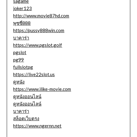
sagame
joker123
http://www.movie87hd.com
พุซซี่888
https://pussy888win.com
บาคาร่า
https://www.pgslot.golf
pgslot
pg99
fullslotpg
https://live22slot.us
ดูหนัง
https://www.ilike-movie.com
ดูหนังออนไลน์
ดูหนังออนไลน์
บาคาร่า
สล็อตเว็บตรง
https://www.ngernn.net