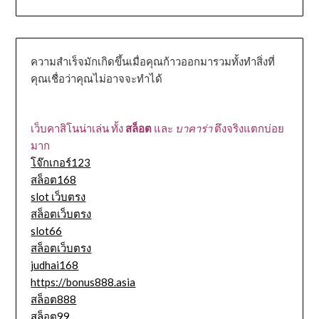
ความสำเร็จมักเกิดขึ้นเมื่อคุณก้าวออกมารวมทั้งทำสิ่งที่
คุณเชื่อว่าคุณไม่อาจจะทำได้
เว็บคาสิโนน่าเล่น ทั้ง
สล็อต
และ
บาคาร่า
ตึงจริงแตกบ่อย
มาก
โจ๊กเกอร์123
สล็อต168
slot เว็บตรง
สล็อตเว็บตรง
slot66
สล็อตเว็บตรง
judhai168
https://bonus888.asia
สล็อต888
สล็อต99