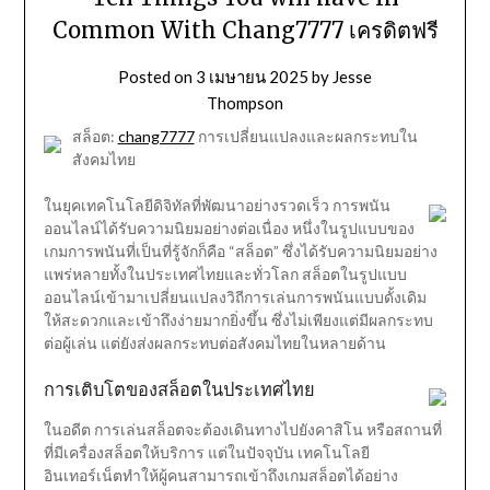
Common With Chang7777 เครดิตฟรี
Posted on
3 เมษายน 2025
by
Jesse
Thompson
สล็อต:
chang7777
การเปลี่ยนแปลงและผลกระทบใน
สังคมไทย
ในยุคเทคโนโลยีดิจิทัลที่พัฒนาอย่างรวดเร็ว การพนัน
ออนไลน์ได้รับความนิยมอย่างต่อเนื่อง หนึ่งในรูปแบบของ
เกมการพนันที่เป็นที่รู้จักก็คือ “สล็อต” ซึ่งได้รับความนิยมอย่าง
แพร่หลายทั้งในประเทศไทยและทั่วโลก สล็อตในรูปแบบ
ออนไลน์เข้ามาเปลี่ยนแปลงวิถีการเล่นการพนันแบบดั้งเดิม
ให้สะดวกและเข้าถึงง่ายมากยิ่งขึ้น ซึ่งไม่เพียงแต่มีผลกระทบ
ต่อผู้เล่น แต่ยังส่งผลกระทบต่อสังคมไทยในหลายด้าน
การเติบโตของสล็อตในประเทศไทย
ในอดีต การเล่นสล็อตจะต้องเดินทางไปยังคาสิโน หรือสถานที่
ที่มีเครื่องสล็อตให้บริการ แต่ในปัจจุบัน เทคโนโลยี
อินเทอร์เน็ตทำให้ผู้คนสามารถเข้าถึงเกมสล็อตได้อย่าง