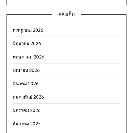
คลังเก็บ
กรกฎาคม 2026
มิถุนายน 2026
พฤษภาคม 2026
เมษายน 2026
มีนาคม 2026
กุมภาพันธ์ 2026
มกราคม 2026
ธันวาคม 2025