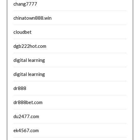
chang7777
chinatown888.win
cloudbet
dgb222hot.com
digital learning
digital learning
dr888
dr888bet.com
du2477.com
ek4567.com