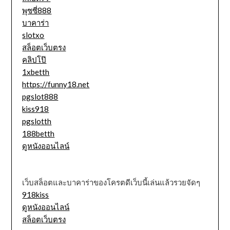
พุซซี่888
บาคาร่า
slotxo
สล็อตเว็บตรง
คลิปโป๊
1xbetth
https://funny18.net
pgslot888
kiss918
pgslotth
188betth
ดูหนังออนไลน์
เว็บสล็อตและบาคาร่าของโครตดีเว็บนี้เล่นแล้วรวยจัดๆ
918kiss
ดูหนังออนไลน์
สล็อตเว็บตรง