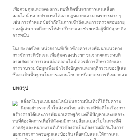
เพื่อควบคุมและลดผลกระทบที่เกิดขึ้นจากการเล่นสล็อต
ออนไลน์ หลายประเทศได้ออกกฎหมายและมาตรการต่าง ๆ
เช่น การกำหนดข้อจำกัดในการเข้าถึงและการตรวจสอบอายุ
ของผู้เล่น รวมถึงการให้คำปรึกษาและช่วยเหลือผู้ที่มีปัญหาติด
การพนัน
ในประเทศไทย หน่วยงานที่เกี่ยวข้องควรเร่งพัฒนาแนวทาง
การจัดการที่ชัดเจน เพื่อคุ้มครองประชาชนจากผลกระทบที่
อาจเกิดจากการเล่นสล็อตออนไลน์ ควรมีการศึกษาวิจัยและ
การรวบรวมข้อมูลเพื่อเข้าใจถึงปัญหาและพฤติกรรมของผู้เล่น
ซึ่งจะเป็นพื้นฐานในการออกนโยบายหรือมาตรการที่เหมาะสม
บทสรุป
สล็อตในรูปแบบออนไลน์เป็นความบันเทิงที่ได้รับความ
นิยมอย่างรวดเร็วในสังคมไทย แม้ว่าจะมีข้อดีในเรื่องการ
สร้างรายได้และการพัฒนาเศรษฐกิจ แต่ก็มีปัญหาและผลกระ
ทบที่ต้องจัดการเพื่อให้สังคมมีการเปลี่ยนแปลงไปในทางที่ดี
ภาครัฐและหน่วยงานที่เกี่ยวข้องจำเป็นต้องร่วมมือกันในการ
ออกมาตรการควบคุมและป้องกัน เพื่อสนับสนุนให้การเล่น