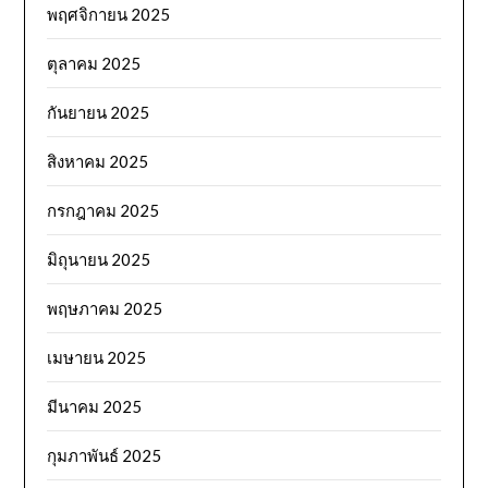
พฤศจิกายน 2025
ตุลาคม 2025
กันยายน 2025
สิงหาคม 2025
กรกฎาคม 2025
มิถุนายน 2025
พฤษภาคม 2025
เมษายน 2025
มีนาคม 2025
กุมภาพันธ์ 2025