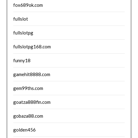
fox689ok.com
fullslot
fullslotpg
fullslotpg168.com
funny18
gamehit8888.com
gem99ths.com
goatza888fin.com
gobaza88.com
golden456