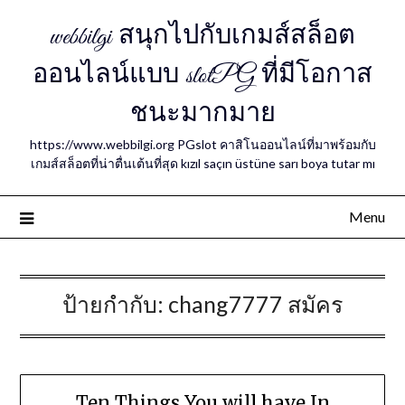
webbilgi สนุกไปกับเกมส์สล็อต
ออนไลน์แบบ slotPG ที่มีโอกาส
ชนะมากมาย
https://www.webbilgi.org PGslot คาสิโนออนไลน์ที่มาพร้อมกับ
เกมส์สล็อตที่น่าตื่นเต้นที่สุด kızıl saçın üstüne sarı boya tutar mı
Menu
ป้ายกำกับ:
chang7777 สมัคร
Ten Things You will have In