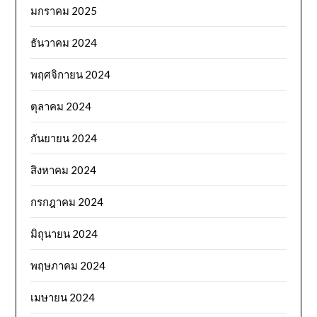
มกราคม 2025
ธันวาคม 2024
พฤศจิกายน 2024
ตุลาคม 2024
กันยายน 2024
สิงหาคม 2024
กรกฎาคม 2024
มิถุนายน 2024
พฤษภาคม 2024
เมษายน 2024