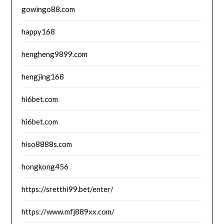
gowingo88.com
happy168
hengheng9899.com
hengjing168
hi6bet.com
hi6bet.com
hiso8888s.com
hongkong456
https://sretthi99.bet/enter/
https://www.mfj889xx.com/