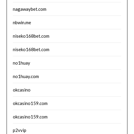
nagawaybet.com
nbwin.me
niseko168bet.com
niseko168bet.com
no1huay
no1huay.com
okcasino
okcasino159.com
okcasino159.com
p2vvip