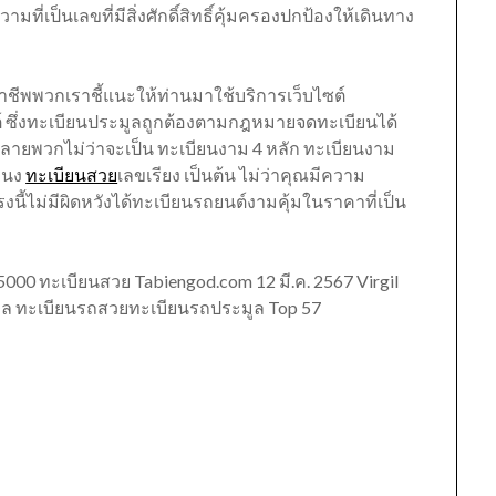
ที่เป็นเลขที่มีสิ่งศักดิ์สิทธิ์คุ้มครองปกป้องให้เดินทาง
าชีพพวกเราชี้แนะให้ท่านมาใช้บริการเว็บไซต์
์ ซึ่งทะเบียนประมูลถูกต้องตามกฎหมายจดทะเบียนได้
หลายพวกไม่ว่าจะเป็น ทะเบียนงาม 4 หลัก ทะเบียนงาม
โคนง
ทะเบียนสวย
เลขเรียง เป็นต้น ไม่ว่าคุณมีความ
ี้ไม่มีผิดหวังได้ทะเบียนรถยนต์งามคุ้มในราคาที่เป็น
00 ทะเบียนสวย Tabiengod.com 12 มี.ค. 2567 Virgil
คล ทะเบียนรถสวยทะเบียนรถประมูล Top 57