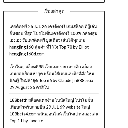
เรื่องล่าสุด
เครดิตฟรี 26 JUL 26 เครดิตฟรี เกมสล็อต ที่ผู้เล่น
ชื่นชอบ ที่สุด โปรโมชั่นเครดิตฟรี 100% กล่องสุ่ม
เฮงเฮง รับเครดิตฟรี ยูสเดียว เล่นได้ทุกเกม
hengjing168 คุ้มค่า ที่ไว้ใจ Top 78 by Elliot
hengjing168d.com
เว็บใหญ่ สล็อต888 เว็บแตกง่าย เจาะลึก สล็อต
เกมยอดฮิตแห่งยุค พร้อมวิธีเล่นและสิ่งที่มือใหม่
ต้องรู้ ใหม่ล่าสุด Top 66 by Claude jin888.asia
29 August 26 คาสิโน
188betth สล็อตแตกง่าย โบนัสใหญ่ โปรโมชั่น
เพียบสำหรับสายปั่น 29 JUL 69 website ใหญ่
188bets4.com พนันออนไลน์ เว็บใหญ่ ทดลองเล่น
Top 11 by Janette