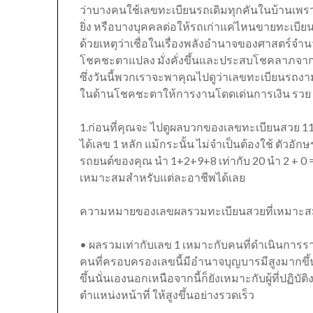
ว่าบางคนใช้เลขทะเบียนรถเดิมทุกคันในบ้านเพรา
ยิ่ง หรือบางบุคคลต่อให้รถเก่าแค่ไหนขายทะเบีย
ด้วยเหตุว่าเชื่อในเรื่องพลังอำนาจของศาสตร์จำ
โชคชะตาแปลง มั่งคั่งขึ้นและประสบโชคลาภจา
ซึ่งวันนี้พวกเราจะพาคุณไปดูว่าเลขทะเบียนรถงา
ในด้านโชคชะตาให้การงานโดดเด่นการเงิน รวย ซึ่
1.ก่อนที่คุณจะ ไปดูผลบวกของเลขทะเบียนสวย 11
ได้เลข 1 หลัก แม้กระนั้น ไม่จำเป็นต้องใช้ ตัว
รถยนต์ของคุณ นำ 1+2+9+8 เท่ากับ 20 นำ 2 + 0 
เหมาะสมสำหรับแต่ละอาชีพได้เลย
ความหมายของเลขผลรวมทะเบียนสวยที่เหมาะสม
• ผลรวมเท่ากับเลข 1 เหมาะกับคนที่ดำเนินการร
คนที่ครอบครองเลขนี้มีอำนาจบุญบารมีสูงมากขึ้
ขึ้นนั่นเองนอกเหนือจากนี้ก็ยังเหมาะกับผู้ที่ปฏ
ตำแหน่งหน้าที่ ให้สูงขึ้นอย่างรวดเร็ว