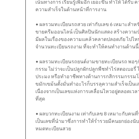
เน้นทางการ เรียนรู้เพิ่มอีก เยอะขึ้น ทำให้ ได้ร
ความสำเร็จในด้านหน้าที่การงาน
• ผลรวมทะเบียนรถสวย เท่ากับเลข 6 เหมาะสำหร
ขายครีมออนไลน์ เป็นศิลปินนักแสดง สร้างความบันเ
มีผลในเรื่องของความแคล้วคลาดปลอดภัย ไปไหนก
จำนวนทะเบียนรถงาม ที่จะทำให้คนทำงานด้านนี
• ผลรวมทะเบียนรถยนต์งามขายทะเบียนรถ พอๆกับ
กรรม ไม่ว่าจะเป็นปลูกผักปลูกพืชทำไร่สตอเบอรี่ ไ
ประมง หรือทำอาชีพทางด้านการกสิกรรมกรรมโดย
ขมักเขม้นตั้งมั่นทำอะไรก็บรรลุความสำเร็จเป็นเ
เนื่องจากเป็นเลขแห่งการเคลื่อนไหวอยู่ตลอดเว
ที่สุด
• ผลบวกทะเบียนงาม เท่ากับเลข 8 เหมาะกับคนที
เป็นเลขที่นำมาซึ่งการทำให้ร่ำรวยมีคนยกย่องนับถ
หมดทะเบียนสวย