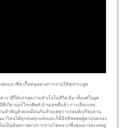
่ละอาชีพ เกื้อหนุนดวงการงานให้พุ่งกระฉูด
ราศีให้บรรลุความสำเร็จในชีวิต มีมาตั้งแต่ในยุค
เกิด เบอร์โทรศัพท์ บ้านเลขที่แล้ว การเลือกเลข
ามสำคัญด้วยเหมือนกัน ด้วยเหตุว่ารถยนต์เปรียบยาน
มาไหนได้ทุกหนทุกแห่งและก็มีอิทธิพลต่อผู้ครอบครอง
ขี่ไม่เป็นอันตรายดวงการงานโชคลาภซึ่งคุณอาจจะเคยดู