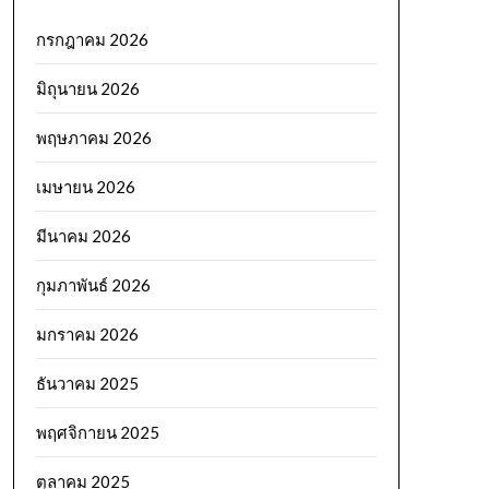
กรกฎาคม 2026
มิถุนายน 2026
พฤษภาคม 2026
เมษายน 2026
มีนาคม 2026
กุมภาพันธ์ 2026
มกราคม 2026
ธันวาคม 2025
พฤศจิกายน 2025
ตุลาคม 2025