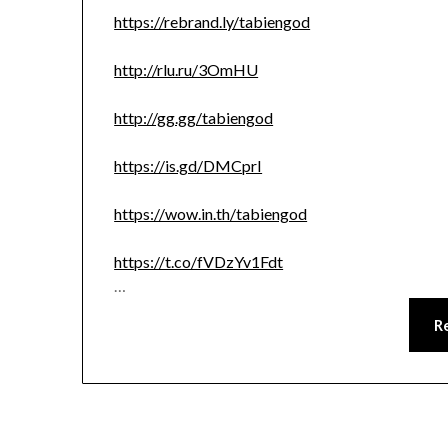
https://rebrand.ly/tabiengod
http://rlu.ru/3OmHU
http://gg.gg/tabiengod
https://is.gd/DMCprI
https://wow.in.th/tabiengod
https://t.co/fVDzYv1Fdt
…
R