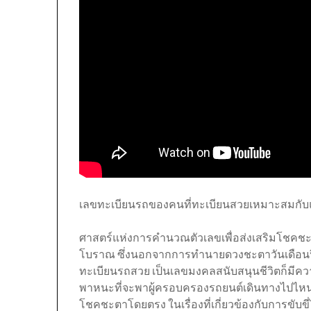
เลขทะเบียนรถของคนที่ทะเบียนสวยเหมาะสมกับแต
ศาสตร์แห่งการคำนวณตัวเลขเพื่อส่งเสริมโชคชะตา
โบราณ ซึ่งนอกจากการทำนายดวงชะตาวันเดือนปีที่
ทะเบียนรถสวย เป็นเลขมงคลสนับสนุนชีวิตก็มีคว
พาหนะที่จะพาผู้ครอบครองรถยนต์เดินทางไปไหน
โชคชะตาโดยตรง ในเรื่องที่เกี่ยวข้องกับการขับ