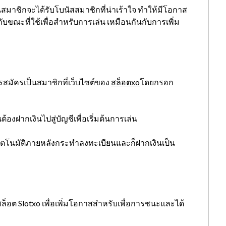
นสมาชิกจะได้รับโบนัสสมาชิกที่น่าเร้าใจ ทำให้มีโอกาส
บขณะที่ใช้เพื่อสำหรับการเล่น เหมือนกันกับการเพิ่ม
สมัครเป็นสมาชิกที่เว็บไซต์ของ
สล็อตxo
โดยกรอก
้องฝากเงินไปสู่บัญชีเพื่อเริ่มต้นการเล่น
ีอัตโนมัติภายหลังกระทำลงทะเบียนและก็ฝากเงินเป็น
ล็อต Slotxo เพื่อเพิ่มโอกาสสำหรับเพื่อการชนะและได้