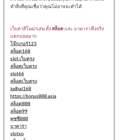
ทำสิ่งที่คุณเชื่อว่าคุณไม่อาจจะทำได้
เว็บคาสิโนน่าเล่น ทั้ง
สล็อต
และ
บาคาร่า
ตึงจริง
แตกบ่อยมาก
โจ๊กเกอร์123
สล็อต168
slot เว็บตรง
สล็อตเว็บตรง
slot66
สล็อตเว็บตรง
judhai168
https://bonus888.asia
สล็อต888
สล็อต99
พุซซี่888
บาคาร่า
slotxo