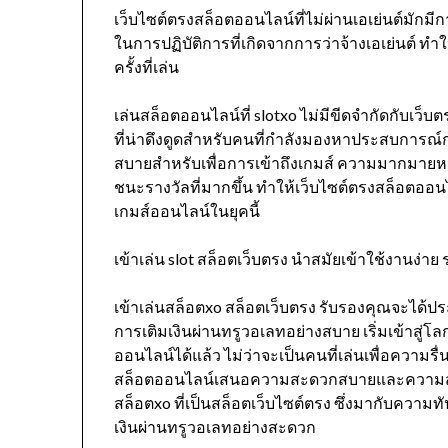
เว็บไซต์ตรงสล็อตออนไลน์ที่ไม่ผ่านเอเย่นต์มักมีกา
ในการปฏิบัติการที่เกิดจากการว่าจ้างเอเย่นต์ ทำ
ครั้งที่เล่น
เล่นสล็อตออนไลน์ที่ slotxo ไม่มีขีดจำกัดกับเว็บต
ที่น่าดึงดูดสำหรับคนที่กำลังมองหาประสบการณ์
สบายสำหรับเพื่อการเข้าถึงเกมส์ ความมากมายห
ชนะรางวัลที่มากขึ้น ทำให้เว็บไซต์ตรงสล็อตออน
เกมส์ออนไลน์ในยุคนี้
เข้าเล่น slot สล็อตเว็บตรง นำสมัยเข้าใช้งานง่าย
เข้าเล่นสล็อตxo สล็อตเว็บตรง รับรองคุณจะได้ป
การเติมเงินผ่านทรูวอเลทอย่างสบาย เริ่มเข้าสู
ออนไลน์ได้แล้ว ไม่ว่าจะเป็นคนที่เล่นเพื่อความ
สล็อตออนไลน์เสนอความสะดวกสบายและความสนุกสน
สล็อตxo ที่เป็นสล็อตเว็บไซต์ตรง ซึ่งมากับความ
เงินผ่านทรูวอเลทอย่างสะดวก