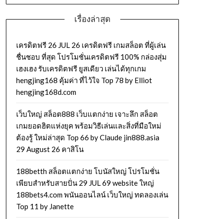
เรื่องล่าสุด
เครดิตฟรี 26 JUL 26 เครดิตฟรี เกมสล็อต ที่ผู้เล่น
ชื่นชอบ ที่สุด โปรโมชั่นเครดิตฟรี 100% กล่องสุ่ม
เฮงเฮง รับเครดิตฟรี ยูสเดียว เล่นได้ทุกเกม
hengjing168 คุ้มค่า ที่ไว้ใจ Top 78 by Elliot
hengjing168d.com
เว็บใหญ่ สล็อต888 เว็บแตกง่าย เจาะลึก สล็อต
เกมยอดฮิตแห่งยุค พร้อมวิธีเล่นและสิ่งที่มือใหม่
ต้องรู้ ใหม่ล่าสุด Top 66 by Claude jin888.asia
29 August 26 คาสิโน
188betth สล็อตแตกง่าย โบนัสใหญ่ โปรโมชั่น
เพียบสำหรับสายปั่น 29 JUL 69 website ใหญ่
188bets4.com พนันออนไลน์ เว็บใหญ่ ทดลองเล่น
Top 11 by Janette