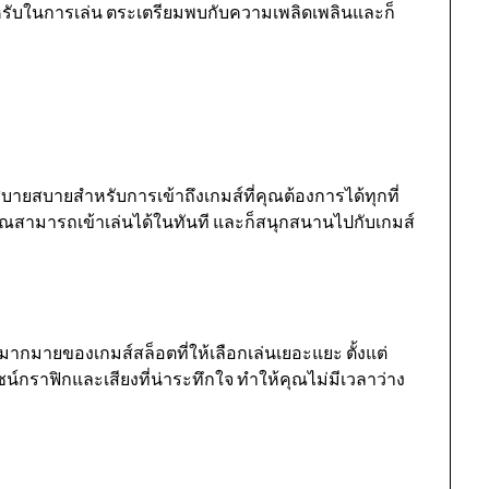
ำสำหรับในการเล่น ตระเตรียมพบกับความเพลิดเพลินและก็
ายสบายสำหรับการเข้าถึงเกมส์ที่คุณต้องการได้ทุกที่
ด คุณสามารถเข้าเล่นได้ในทันที และก็สนุกสนานไปกับเกมส์
มากมายของเกมส์สล็อตที่ให้เลือกเล่นเยอะแยะ ตั้งแต่
ีไซน์กราฟิกและเสียงที่น่าระทึกใจ ทำให้คุณไม่มีเวลาว่าง
จ