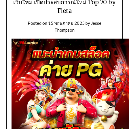
เว็บใหม่ เปิดประสบการณ์ใหม่ Top 70 by
Fleta
Posted on
15 พฤษภาคม 2025
by
Jesse
Thompson