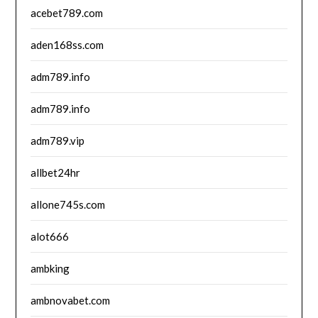
acebet789.com
aden168ss.com
adm789.info
adm789.info
adm789.vip
allbet24hr
allone745s.com
alot666
ambking
ambnovabet.com