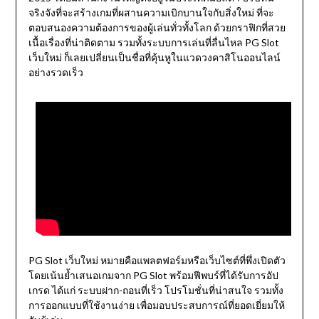
จริงจังที่จะสร้างเกมที่ผสานความเบิกบานใจกับสิ่งใหม่ ที่จะ
ตอบสนองความต้องการของผู้เล่นทั่วทั้งโลก ด้วยกราฟิกที่สวย
เนื้อเรื่องที่น่าติดตาม รวมทั้งระบบการเล่นที่ลื่นไหล PG Slot
เว็บใหม่ ก็เลยเปลี่ยนเป็นชื่อที่คุ้นหูในแวดวงคาสิโนออนไลน์
อย่างรวดเร็ว
PG Slot เว็บใหม่ หมายคือแพลตฟอร์มหรือเว็บไซต์ที่พึ่งเปิดตัว
โดยเน้นย้ำเสนอเกมจาก PG Slot พร้อมฟีพบร์ที่ได้รับการอัป
เกรด ได้แก่ ระบบฝาก-ถอนที่เร็ว โปรโมชั่นที่น่าสนใจ รวมทั้ง
การออกแบบที่ใช้งานง่าย เพื่อมอบประสบการณ์ที่ยอดเยี่ยมให้