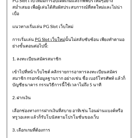
PG Slot เว็บใหม่มีการอัปเดตเกมและก็ฟีพบร์ใหม่ๆอย่าง
สม่ำเสมอ เพื่อผู้เล่นได้สัมผัสประสบการณ์ที่สดใหม่และไม่น่า
เบื่อ
แนวทางเริ่มเล่น PG Slot เว็บใหม่
การเริ่มเล่น
PG Slot เว็บใหม่
นั้นไม่สลับซับซ้อน เพียงทำตามอ
ย่างขั้นตอนต่อไปนี้:
1. ลงทะเบียนสมัครสมาชิก
เข้าไปที่หน้าเว็บไซต์ คลิกรายการอาหารลงทะเบียนสมัคร
สมาชิก กรอกข้อมูลฐานราก อย่างเช่น ชื่อ เบอร์โทรศัพท์ แล้วก็
บัญชีธนาคาร กรรมวิธีการนี้ใช้เวลาไม่ถึง 5 นาที
2. ฝากเงิน
เลือกช่องทางการฝากเงินที่สบาย อาทิเช่น โอนผ่านแบงค์หรือ
ทรูวอเลท แล้วก็รับโบนัสตามโปรโมชั่นของเว็บ
3. เลือกเกมที่ต้องการ