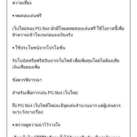
ความเสี่ยง
• ทดสอบเล่นฟรี
เว็บใหม่ของ PG Slot มักมีโหมดทดสอบเล่นฟรี ใช้โอกาสนี้เพื่อ
ทำความเข้าใจเกมก่อนลงเงินจริง
• ใช้ประโยชน์จากโปรโมชั่น
รับโบนัสหรือฟรีสปินจากเว็บไซต์ เพื่อเพิ่มทุนโดยไม่ต้องเสีย
เงินเสียทองเพิ่ม
ข้อควรพิจารณา
สำหรับเพื่อการเล่น PG Slot เว็บใหม่
ถึง PG Slot เว็บไซต์ใหม่จะมีจุดเด่นจำนวนมาก แต่ผู้เล่นควร
จะระวังบางเรื่อง:
• ตรวจดูความน่าไว้วางใจ