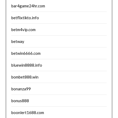
bar4game24hr.com
betflixtikto.info
betm4vip.com
betway
betwin6666.com
bluewin8888.info
bombet888.win
bonanza99
bonus888
boonlert1688.com