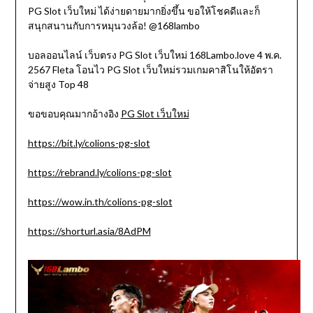
PG Slot เว็บใหม่ ได้ง่ายดายมากยิ่งขึ้น ขอให้โชคดีและก็
สนุกสนานกับการหมุนวงล้อ! @168lambo
บอลออนไลน์ เว็บตรง PG Slot เว็บใหม่ 168Lambo.love 4 พ.ค.
2567 Fleta โอนไว PG Slot เว็บใหม่รวมเกมคาสิโนให้อัตรา
จ่ายสูง Top 48
ขอขอบคุณมากอ้างอิง
PG Slot เว็บใหม่
https://bit.ly/colions-pg-slot
https://rebrand.ly/colions-pg-slot
https://wow.in.th/colions-pg-slot
https://shorturl.asia/8AdPM