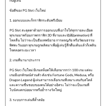
กับผู้เล่น
ข้อดีของ PG Slot เว็บใหม่
1. ออกแบบและก็กราฟิกระดับพรีเมียม
PG Slot สะดุดตาด้วยการออกแบบที่เอาใจใส่ทุกรายละเอียด
ทุกเกมมาพร้อมภาพกราฟิก 3D ที่งามและ动画(animation) ที่
ไหลลื่น ไม่ว่าจะเป็นธีมเทพนิยาย การผจญภัย หรือวัฒนธรรม
ทิศตะวันออก ทุกเกมถูกผลิตมาเพื่อผู้เล่นรู้สึกตื่นเต้นแล้วก็เพลิน
ใจตลอดระยะเวลา
2. เกมที่นานาประการ
PG Slot เว็บใหม่ มีเกมสล็อตให้เลือกมากกว่า 100 เกม แต่ละ
เกมมีเอกลักษณ์ส่วนตัว ดังเช่น Fortune Gods, Medusa, หรือ
Dragon Legend ผู้เล่นสามารถเลือกเกมที่เหมาะสมกับสไตล์
และความชื่นชอบของตนได้อย่างอิสระ ไม่ว่าจะเป็นเกมที่
โบนัสแตกบ่อยมากหรือย้ำรางวัลใหญ่
3. ระบบการเล่นที่ล้ำสมัย