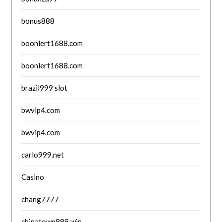
bonus888
boonlert1688.com
boonlert1688.com
brazil999 slot
bwvip4.com
bwvip4.com
carlo999.net
Casino
chang7777
chinatown888.win