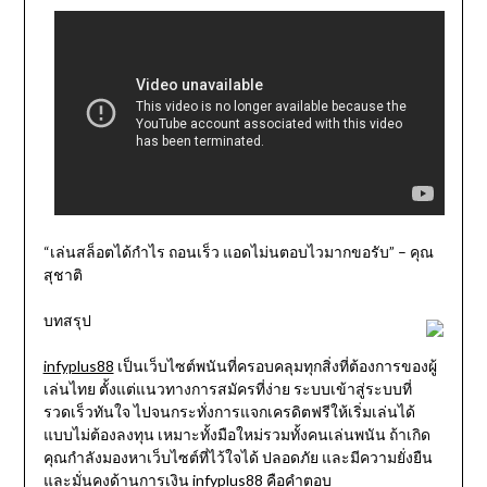
“เล่นสล็อตได้กำไร ถอนเร็ว แอดไม่นตอบไวมากขอรับ” – คุณ
สุชาติ
บทสรุป
infyplus88
เป็นเว็บไซต์พนันที่ครอบคลุมทุกสิ่งที่ต้องการของผู้
เล่นไทย ตั้งแต่แนวทางการสมัครที่ง่าย ระบบเข้าสู่ระบบที่
รวดเร็วทันใจ ไปจนกระทั่งการแจกเครดิตฟรีให้เริ่มเล่นได้
แบบไม่ต้องลงทุน เหมาะทั้งมือใหม่รวมทั้งคนเล่นพนัน ถ้าเกิด
คุณกำลังมองหาเว็บไซต์ที่ไว้ใจได้ ปลอดภัย และมีความยั่งยืน
และมั่นคงด้านการเงิน infyplus88 คือคำตอบ