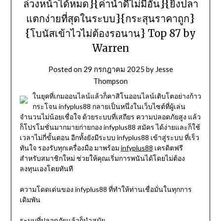
ล่วงหน้าได้หมด}{ค่าน้ำดีไม่มีอั้น}{ยิงปลา
แตกง่ายที่สุดในระบบ}{กระสุนราคาถูก}
{โบนัสเข้าไวไม่ต้องรอนาน} Top 87 by
Warren
Posted on
29 กรกฎาคม 2025
by
Jesse
Thompson
ในยุคที่เกมออนไลน์แล้วก็คาสิโนออนไลน์เติบโตอย่างก้าว
กระโจน infyplus88 กลายเป็นหนึ่งในเว็บไซต์ที่ผู้เล่น
จำนวนไม่น้อยเชื่อใจ ด้วยระบบที่เสถียร ความปลอดภัยสูง แล้ว
ก็โปรโมชั่นมากมายก่ายกอง infyplus88 สมัคร ได้ง่ายและก็ใช้
เวลาไม่กี่ขั้นตอน อีกทั้งยังมีระบบ infyplus88 เข้าสู่ระบบ ที่เร็ว
ทันใจ รองรับทุกเครื่องมือ มาพร้อม
infyplus88
เครดิตฟรี
สำหรับสมาชิกใหม่ ช่วยให้คุณเริ่มการพนันได้โดยไม่ต้อง
ลงทุนเองโดยทันที
ความโดดเด่นของ infyplus88 ที่ทำให้ท่านเชื่อมั่นในทุกการ
เดิมพัน
ระบบที่ปลอดภัยแล้วก็นำสมัย