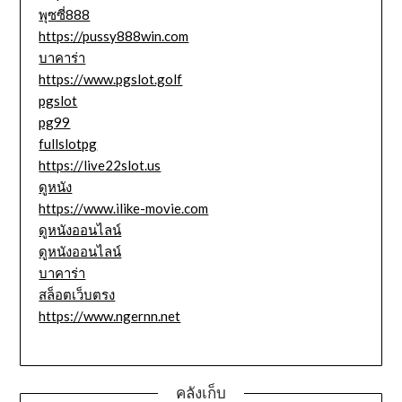
พุซซี่888
https://pussy888win.com
บาคาร่า
https://www.pgslot.golf
pgslot
pg99
fullslotpg
https://live22slot.us
ดูหนัง
https://www.ilike-movie.com
ดูหนังออนไลน์
ดูหนังออนไลน์
บาคาร่า
สล็อตเว็บตรง
https://www.ngernn.net
คลังเก็บ