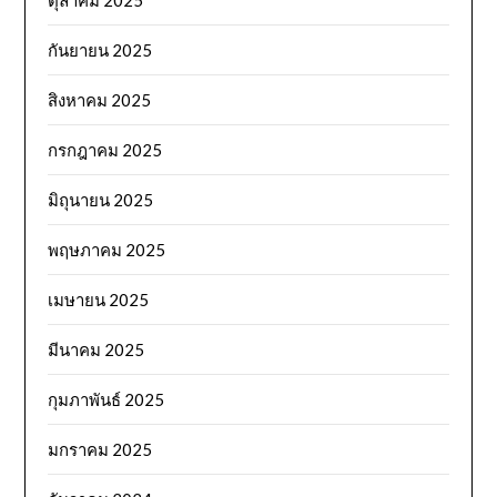
กันยายน 2025
สิงหาคม 2025
กรกฎาคม 2025
มิถุนายน 2025
พฤษภาคม 2025
เมษายน 2025
มีนาคม 2025
กุมภาพันธ์ 2025
มกราคม 2025