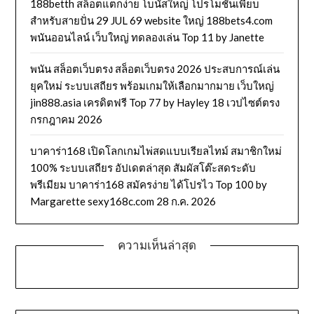
188betth สล็อตแตกง่าย โบนัสใหญ่ โปรโมชั่นเพียบ
สำหรับสายปั่น 29 JUL 69 website ใหญ่ 188bets4.com
พนันออนไลน์ เว็บใหญ่ ทดลองเล่น Top 11 by Janette
พนัน สล็อตเว็บตรง สล็อตเว็บตรง 2026 ประสบการณ์เล่น
ยุคใหม่ ระบบเสถียร พร้อมเกมให้เลือกมากมาย เว็บใหญ่
jin888.asia เครดิตฟรี Top 77 by Hayley 18 เวปไซต์ตรง
กรกฎาคม 2026
บาคาร่า168 เปิดโลกเกมไพ่สดแบบเรียลไทม์ สมาชิกใหม่
100% ระบบเสถียร อัปเดตล่าสุด สัมผัสโต๊ะสดระดับ
พรีเมียม บาคาร่า168 สมัครง่าย ได้โปรไว Top 100 by
Margarette sexy168c.com 28 ก.ค. 2026
ความเห็นล่าสุด