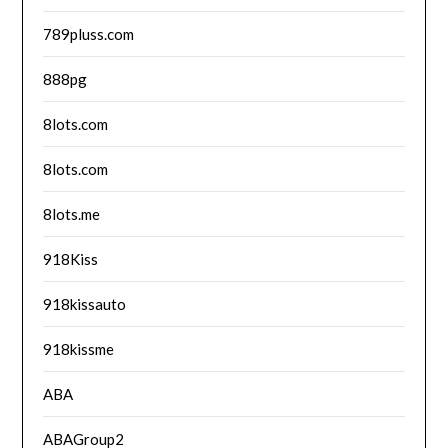
789pluss.com
888pg
8lots.com
8lots.com
8lots.me
918Kiss
918kissauto
918kissme
ABA
ABAGroup2