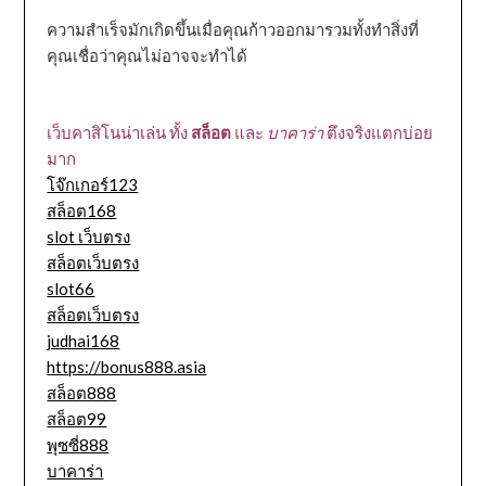
ความสำเร็จมักเกิดขึ้นเมื่อคุณก้าวออกมารวมทั้งทำสิ่งที่
คุณเชื่อว่าคุณไม่อาจจะทำได้
เว็บคาสิโนน่าเล่น ทั้ง
สล็อต
และ
บาคาร่า
ตึงจริงแตกบ่อย
มาก
โจ๊กเกอร์123
สล็อต168
slot เว็บตรง
สล็อตเว็บตรง
slot66
สล็อตเว็บตรง
judhai168
https://bonus888.asia
สล็อต888
สล็อต99
พุซซี่888
บาคาร่า