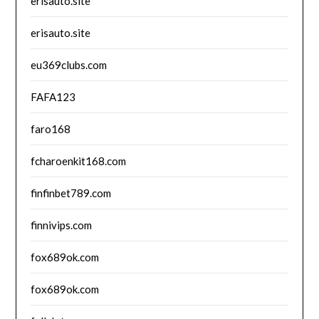
erisauto.site
erisauto.site
eu369clubs.com
FAFA123
faro168
fcharoenkit168.com
finfinbet789.com
finnivips.com
fox689ok.com
fox689ok.com