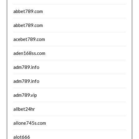
abbet789.com
abbet789.com
acebet789.com
aden168ss.com
adm789.info
adm789.info
adm789.vip
allbet24hr
allone745s.com
alot666