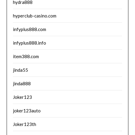
hydra888
hyperclub-casino.com
infyplus888.com
infyplus888.info
item388.com
jinda55
jinda888
Joker123
joker123auto
Joker123th