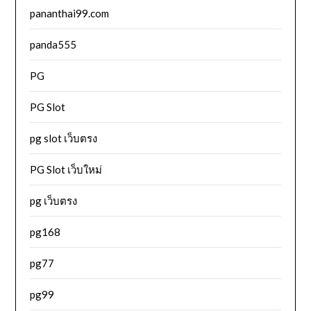
pananthai99.com
panda555
PG
PG Slot
pg slot เว็บตรง
PG Slot เว็บใหม่
pg เว็บตรง
pg168
pg77
pg99