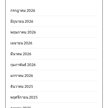
กรกฎาคม 2026
มิถุนายน 2026
พฤษภาคม 2026
เมษายน 2026
มีนาคม 2026
กุมภาพันธ์ 2026
มกราคม 2026
ธันวาคม 2025
พฤศจิกายน 2025
ตุลาคม 2025