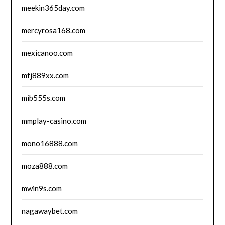
meekin365day.com
mercyrosa168.com
mexicanoo.com
mfj889xx.com
mib555s.com
mmplay-casino.com
mono16888.com
moza888.com
mwin9s.com
nagawaybet.com