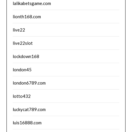
lalikabetsgame.com
lionth168.com
live22
live22slot
lockdown168
london45
london6789.com
lotto432
luckycat789.com
luis16888.com