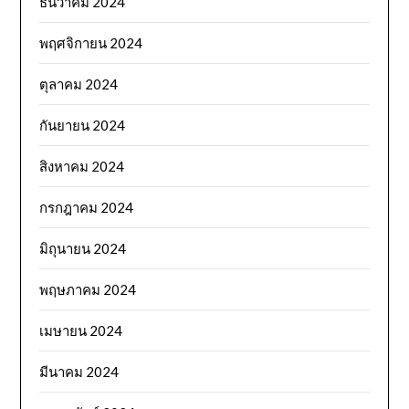
ธันวาคม 2024
พฤศจิกายน 2024
ตุลาคม 2024
กันยายน 2024
สิงหาคม 2024
กรกฎาคม 2024
มิถุนายน 2024
พฤษภาคม 2024
เมษายน 2024
มีนาคม 2024