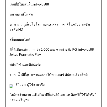
เกมที่มีให้เล่นใน infyplus88
หมวดคาสิโนสด
บาคาร่า, รูเล็ต, ไฮโล ถ่ายทอดสดจากคาสิโนจริง ภาพชัด
ระดับ HD
สล็อตออนไลน์
มีให้เลือกเล่นมากกว่า 1,000 เกม จากค่ายดัง PG,
infyplus88
Joker, Pragmatic Play
พนันกีฬาและอีสปอร์ต
ราคาน้ำดีที่สุด แทงบอลสดได้ทุกแมตช์ อัปเดตเรียลไทม์
รีวิวจากผู้ใช้งานจริง
“สมัครง่ายดาย แค่ไม่กี่นาทีก็เล่นได้เลย เครดิตฟรีก็ใช้ได้จริง”
– คุณเจริญพล