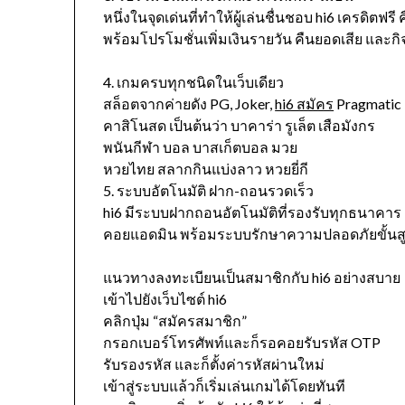
หนึ่งในจุดเด่นที่ทำให้ผู้เล่นชื่นชอบ hi6 เครดิต
พร้อมโปรโมชั่นเพิ่มเงินรายวัน คืนยอดเสีย และกิจ
4. เกมครบทุกชนิดในเว็บเดียว
สล็อตจากค่ายดัง PG, Joker,
hi6 สมัคร
Pragmatic
คาสิโนสด เป็นต้นว่า บาคาร่า รูเล็ต เสือมังกร
พนันกีฬา บอล บาสเก็ตบอล มวย
หวยไทย สลากกินแบ่งลาว หวยยี่กี
5. ระบบอัตโนมัติ ฝาก-ถอนรวดเร็ว
hi6 มีระบบฝากถอนอัตโนมัติที่รองรับทุกธนาคาร แ
คอยแอดมิน พร้อมระบบรักษาความปลอดภัยขั้นสูงท
แนวทางลงทะเบียนเป็นสมาชิกกับ hi6 อย่างสบาย
เข้าไปยังเว็บไซต์ hi6
คลิกปุ่ม “สมัครสมาชิก”
กรอกเบอร์โทรศัพท์และก็รอคอยรับรหัส OTP
รับรองรหัส และก็ตั้งค่ารหัสผ่านใหม่
เข้าสู่ระบบแล้วก็เริ่มเล่นเกมได้โดยทันที