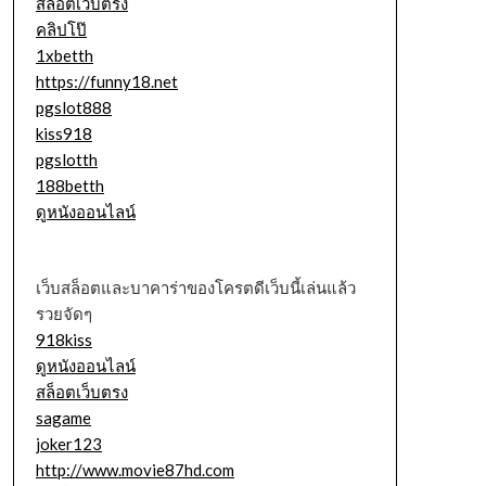
สล็อตเว็บตรง
คลิปโป๊
1xbetth
https://funny18.net
pgslot888
kiss918
pgslotth
188betth
ดูหนังออนไลน์
เว็บสล็อตและบาคาร่าของโครตดีเว็บนี้เล่นแล้ว
รวยจัดๆ
918kiss
ดูหนังออนไลน์
สล็อตเว็บตรง
sagame
joker123
http://www.movie87hd.com