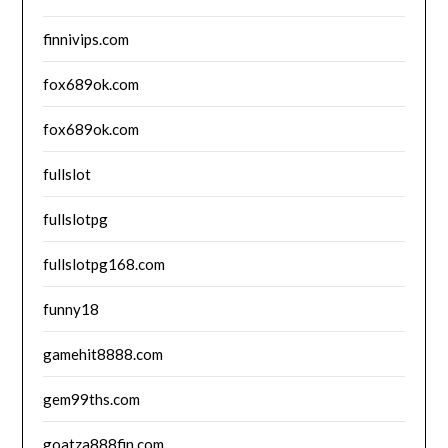
finnivips.com
fox689ok.com
fox689ok.com
fullslot
fullslotpg
fullslotpg168.com
funny18
gamehit8888.com
gem99ths.com
goatza888fin.com