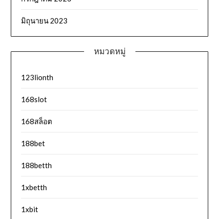
มิถุนายน 2023
หมวดหมู่
123lionth
168slot
168สล็อต
188bet
188betth
1xbetth
1xbit