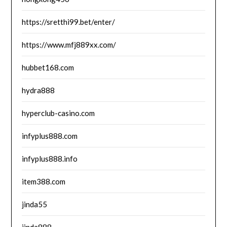
https://sretthi99.bet/enter/
https://www.mfj889xx.com/
hubbet168.com
hydra888
hyperclub-casino.com
infyplus888.com
infyplus888.info
item388.com
jinda55