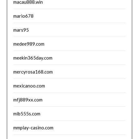
macau888.win
mario678
mars95
medee989.com
meekin365day.com
mercyrosa168.com
mexicanoo.com
mfj889xx.com
mib555s.com
mmplay-casino.com