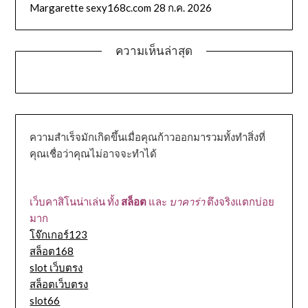
Margarette sexy168c.com 28 ก.ค. 2026
ความเห็นล่าสุด
ความสำเร็จมักเกิดขึ้นเมื่อคุณก้าวออกมารวมทั้งทำสิ่งที่
คุณเชื่อว่าคุณไม่อาจจะทำได้
เว็บคาสิโนน่าเล่น ทั้ง
สล็อต
และ
บาคาร่า
ตึงจริงแตกบ่อย
มาก
โจ๊กเกอร์123
สล็อต168
slot เว็บตรง
สล็อตเว็บตรง
slot66