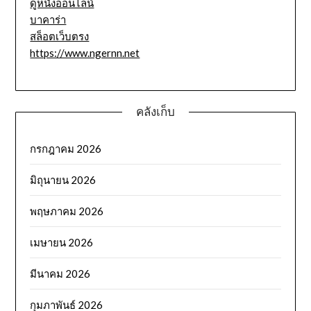
ดูหนังออนไลน์
บาคาร่า
สล็อตเว็บตรง
https://www.ngernn.net
คลังเก็บ
กรกฎาคม 2026
มิถุนายน 2026
พฤษภาคม 2026
เมษายน 2026
มีนาคม 2026
กุมภาพันธ์ 2026