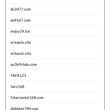
du2477.com
ek4567.com
enjoy24.fun
erisauto.site
erisauto.site
eu369clubs.com
FAFA123
faro168
fcharoenkit168.com
finfinbet789.com