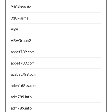
918kissauto
918kissme
ABA
ABAGroup2
abbet789.com
abbet789.com
acebet789.com
aden168ss.com
adm789.info
adm789.info