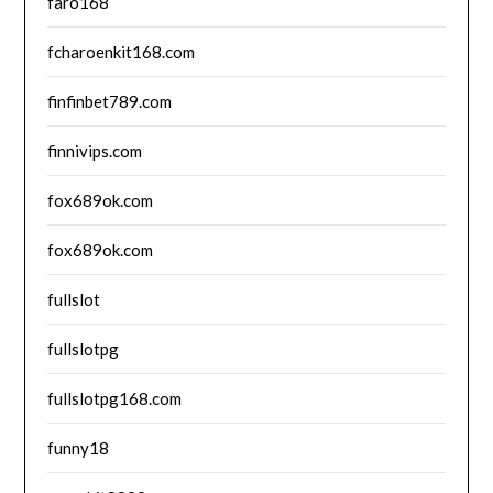
faro168
fcharoenkit168.com
finfinbet789.com
finnivips.com
fox689ok.com
fox689ok.com
fullslot
fullslotpg
fullslotpg168.com
funny18