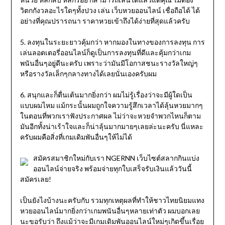
วิตกกังวลอะไรใดๆทั้งปวง เล่น เว็บหวยออนไลน์ เชื่อถือได้ ได้
อย่างที่คุณปรารถนา ราคาหวยเข้าถึงได้ง่ายที่สุดแล้วครับ
5. ลงทุนในระยะยาวคุ้มกว่า หากมองในทางของการลงทุน การ
เล่นลอตเตอรี่ออนไลน์ก็ดูเป็นการลงทุนที่ดีและคุ้มกว่าเกม
พนันอื่นๆอยู่ดีนะครับ เพราะว่ามันมีโอกาสชนะรางวัลใหญ่ๆ
หรือรางวัลเล็กๆกลางทางได้เลยนั่นเองครับผม
6. สนุกและก็ตื่นเต้นมากยิ่งกว่า ผมไม่รู้เรื่องว่าจะมีผู้ใดเป็น
แบบผมไหม แม้กระนั้นผมถูกใจความรู้สึกเวลาได้ลุ้นหวยมากๆ
ในตอนที่พวกเราฟังประกาศผล ไม่ว่าจะหวยจำพวกไหนก็ตาม
มันอีกทั้งน่าเร้าใจและก็น่าลุ้นมากมายๆเลยล่ะนะครับ นี่แหละ
ครับผมคือสิ่งที่เกมเดิมพันอื่นๆให้ไม่ได้
สมัครสมาชิกใหม่กับเรา NGERNN เว็บไซต์สลากกินแบ่ง
ออนไลน์จ่ายจริง พร้อมจ่ายทุกใบเสร็จรับเงินแล้ววันนี้
สมัครเลย!
เป็นยังไงบ้างนะครับกับ รวมทุกเหตุผลที่ทำให้ชาวไทยนิยมแทง
หวยออนไลน์มากยิ่งกว่าเกมพนันอื่นๆหลายเท่าตัว ผมบอกเลย
นะขอรับว่า ถึงแม้ว่าจะมีเกมเดิมพันออนไลน์ใหม่ๆเกิดขึ้นเรื่อย