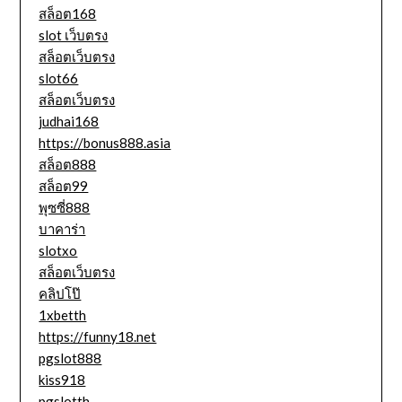
สล็อต168
slot เว็บตรง
สล็อตเว็บตรง
slot66
สล็อตเว็บตรง
judhai168
https://bonus888.asia
สล็อต888
สล็อต99
พุซซี่888
บาคาร่า
slotxo
สล็อตเว็บตรง
คลิปโป๊
1xbetth
https://funny18.net
pgslot888
kiss918
pgslotth