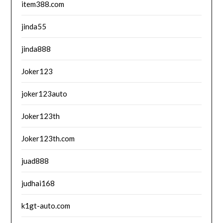
item388.com
jinda55
jinda888
Joker123
joker123auto
Joker123th
Joker123th.com
juad888
judhai168
k1gt-auto.com