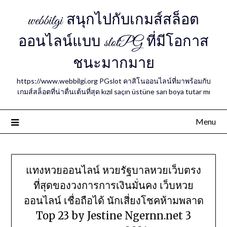
webbilgi สนุกไปกับเกมส์สล็อต
ออนไลน์แบบ slotPG ที่มีโอกาส
ชนะมากมาย
https://www.webbilgi.org PGslot คาสิโนออนไลน์ที่มาพร้อมกับ
เกมส์สล็อตที่น่าตื่นเต้นที่สุด kızıl saçın üstüne sarı boya tutar mı
Menu
แทงหวยออนไลน์ หวยรัฐบาลหวยเว็บตรง
ที่สุดของวงการการเงินมั่นคง เว็บหวย
ออนไลน์ เชื่อถือได้ นักเสี่ยงโชคห้ามพลาด
Top 23 by Jestine Ngernn.net 3