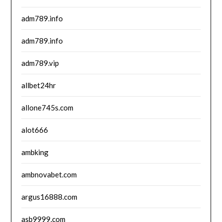
adm789.info
adm789.info
adm789.vip
allbet24hr
allone745s.com
alot666
ambking
ambnovabet.com
argus16888.com
asb9999.com