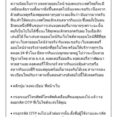
ความนิยมในการ แทงหวยออนไลน์ ของคนประเทศไทยก็จะมี
เหมือนเดิมรวมทั้งมากยิ่งขึ้นตลอดไปนั่นแหละขอรับ เนื่องจาก
ด้วยต้นเหตุหรือเหตุผลหลายๆอย่าง ผมเห็นว่า มันยากมากครับ
ที่จะทำให้คนประเทศไทยเลิกเล่นสลากกินแบ่ง ซึ่งผมก็เป็นคน
อีกคนหนึ่งที่ชื่นชอบการเล่นลอตเตอรี่มากมายๆเพราะฉะนั้น
ผมก็เป็นไปไม่ได้ชี้แนะให้ทุกคนเลิกหรอกครับผม ในเมื่อเลิก
เล่นมิได้ ก็มาเล่นหวยออนไลน์กับเว็บไซต์หวยออนไลน์ที่ดีที่สุด
อย่าง เว็บหวยออนไลน์จ่ายจริง กันเหอะขอรับ เว็บลอตเตอรี่
ออนไลน์จ่ายจริงจ่ายหนักที่สุดในไทย พร้อมให้บริการทุกๆวัน
ตลอด 24 ชั่วโมง มีสลากกินแบ่งทุกหมวดหมู่ ไม่ว่าจะเป็นหวย
รัฐบาลไทย หวย ธ.ก.ส. ลอตเตอรี่ออมสิน ลอตเตอรี่ลาวพัฒนา
หวยฮานอย ลอตเตอรี่โจ๊กเกอร์ สลากกินแบ่งหุ้นต่างๆหรือ
สลากกินแบ่งยี่กี ขอแค่คุณพร้อมก็มาลองกันได้เลย สามารถลง
ทะเบียนใหม่กับเราตามขั้นตอนต่างๆดังต่อไปนี้ได้เลยครับผม
• คลิกปุ่ม ‘ลงทะเบียน’ ที่หน้าเว็บ
• กรอกเบอร์โทรศัพท์โทรศัพท์เคลื่อนที่ของคุณลงไป แล้ว รอ
คอยรหัส OTP ที่เว็บไซต์จะส่งให้คุณ
• กรอกรหัส OTP ลงไป แล้วต่อจากนั้น ตั้งชื่อผู้ใช้งานและรหัส