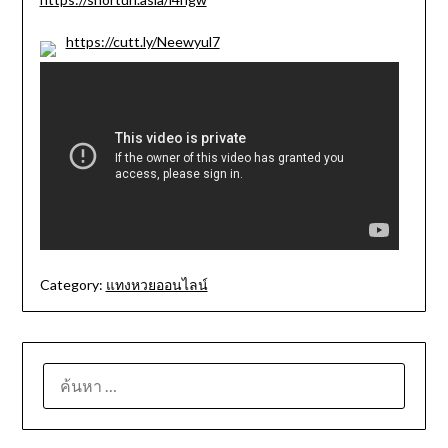
https://cutt.ly/Neewyul7
Category:
แทงหวยออนไลน์
ค้นหา
สำหรับ: