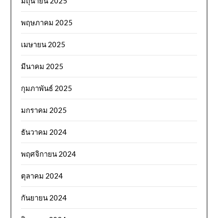
มิถุนายน 2025
พฤษภาคม 2025
เมษายน 2025
มีนาคม 2025
กุมภาพันธ์ 2025
มกราคม 2025
ธันวาคม 2024
พฤศจิกายน 2024
ตุลาคม 2024
กันยายน 2024