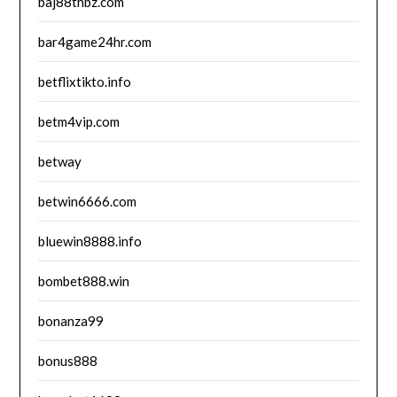
baj88thbz.com
bar4game24hr.com
betflixtikto.info
betm4vip.com
betway
betwin6666.com
bluewin8888.info
bombet888.win
bonanza99
bonus888