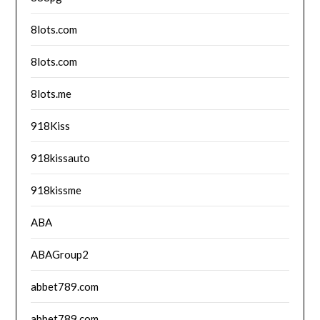
8lots.com
8lots.com
8lots.me
918Kiss
918kissauto
918kissme
ABA
ABAGroup2
abbet789.com
abbet789.com