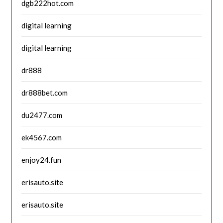
dgb222hot.com
digital learning
digital learning
dr888
dr888bet.com
du2477.com
ek4567.com
enjoy24.fun
erisauto.site
erisauto.site