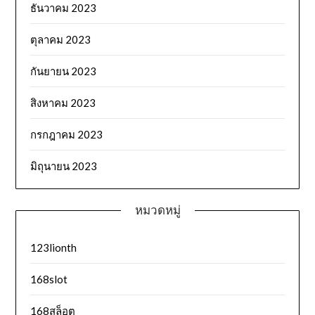
ธันวาคม 2023
ตุลาคม 2023
กันยายน 2023
สิงหาคม 2023
กรกฎาคม 2023
มิถุนายน 2023
หมวดหมู่
123lionth
168slot
168สล็อต