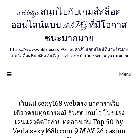
webbilgi สนุกไปกับเกมส์สล็อต
ออนไลน์แบบ slotPG ที่มีโอกาส
ชนะมากมาย
https://www.webbilgi.org PGslot คาสิโนออนไลน์ที่มาพร้อมกับ
เกมส์สล็อตที่น่าตื่นเต้นที่สุด kızıl saçın üstüne sarı boya tutar mı
Menu
เว็บแม่ sexy168 webตรง บาคาร่าเว็บ
เดียวครบทุกอารมณ์ ลุ้นสด เกมไว โปรแรง
เล่นแล้วติดใจง่าย ทดลองเล่น Top 50 by
Verla sexy168b.com 9 MAY 26 casino