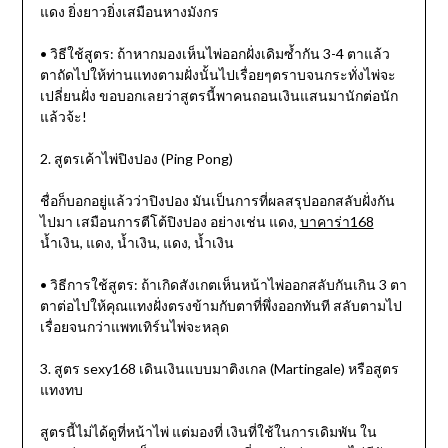
แดง ยิ่งยาวยิ่งเสมือนหางมังกร
• วิธีใช้สูตร: ถ้าหากมองเห็นไพ่ออกฝั่งเดิมซ้ำกัน 3-4 ตาแล้ว
ตาถัดไปให้ท่านแทงตามฝั่งนั้นไปเรื่อยๆตราบจนกระทั่งไพ่จะ
เปลี่ยนฝั่ง ขอบอกเลยว่าสูตรนี้พาคนถอนเงินแสนมานักต่อนัก
แล้วจ้ะ!
2. สูตรเค้าไพ่ปิงปอง (Ping Pong)
ชื่อก็บอกอยู่แล้วว่าปิงปอง มันเป็นการที่ผลสรุปออกสลับฝั่งกัน
ไปมา เสมือนการตีโต้ปิงปอง อย่างเช่น แดง,
บาคาร่า168
น้ำเงิน, แดง, น้ำเงิน, แดง, น้ำเงิน
• วิธีการใช้สูตร: ถ้าเกิดสังเกตเห็นหน้าไพ่ออกสลับกันเกิน 3 ตา
ตาต่อไปให้คุณแทงฝั่งตรงข้ามกับตาที่พึ่งออกทันที สลับตามไป
เรื่อยจนกว่าแพทเทิร์นไพ่จะหลุด
3. สูตร sexy168 เดินเงินแบบมาติงเกล (Martingale) หรือสูตร
แทงทบ
สูตรนี้ไม่ได้ดูที่หน้าไพ่ แต่มองที่ เงินที่ใช้ในการเดิมพัน ใน