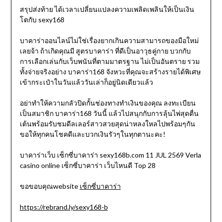
สรุปส่งท้าย ได้เวลาเปลี่ยนแปลงความเพลิดเพลินให้เป็นเงิน
โตกับ sexy168
บาคาร่าออนไลน์ไม่ใช่เรื่องยากเกินความสามารถของมือใหม่
เลยจ้า ถ้าเกิดคุณมี สูตรบาคาร่า ที่ดีเป็นอาวุธคู่กาย บวกกับ
การเลือกเล่นกับเว็บพนันที่ตามมาตรฐาน ไม่เป็นอันตราย รวม
ทั้งจ่ายจริงอย่าง บาคาร่า168 จังหวะที่คุณจะสร้างรายได้พิเศษ
เข้ากระเป๋าในวันแล้ววันเล่าก็อยู่นิดเดียวแล้ว
อย่าทำให้ความกลัวปิดกั้นช่องทางทำเงินของคุณ ลงทะเบียน
เป็นสมาชิก บาคาร่า168 วันนี้ แล้วไปสนุกกับการลุ้นไพ่สุดตื่น
เต้นพร้อมรับชมดีลเลอร์สาวสวยสุดน่าหลงใหลไปพร้อมๆกัน
ขอให้ทุกคนโชคดีและบวกเงินรัวๆในทุกตานะคะ!
บาคาร่าเว็บ เซ็กซี่บาคาร่า sexy168b.com 11 JUL 2569 Verla
casino online เซ็กซี่บาคาร่า เว็บไหนดี Top 28
ขอขอบคุณwebsite
เซ็กซี่บาคาร่า
https://rebrand.ly/sexy168-b