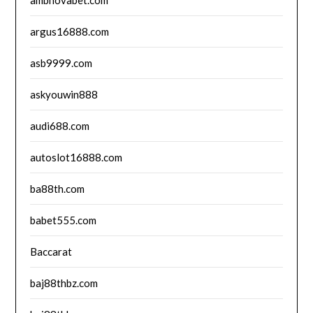
argus16888.com
asb9999.com
askyouwin888
audi688.com
autoslot16888.com
ba88th.com
babet555.com
Baccarat
baj88thbz.com