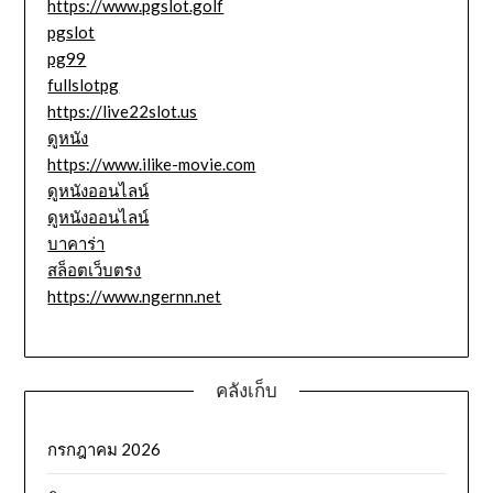
https://www.pgslot.golf
pgslot
pg99
fullslotpg
https://live22slot.us
ดูหนัง
https://www.ilike-movie.com
ดูหนังออนไลน์
ดูหนังออนไลน์
บาคาร่า
สล็อตเว็บตรง
https://www.ngernn.net
คลังเก็บ
กรกฎาคม 2026