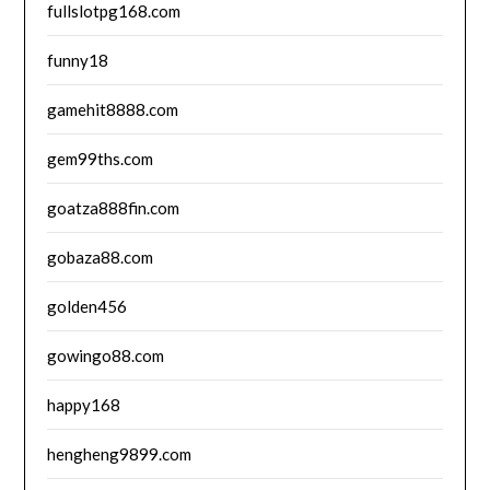
fullslotpg168.com
funny18
gamehit8888.com
gem99ths.com
goatza888fin.com
gobaza88.com
golden456
gowingo88.com
happy168
hengheng9899.com