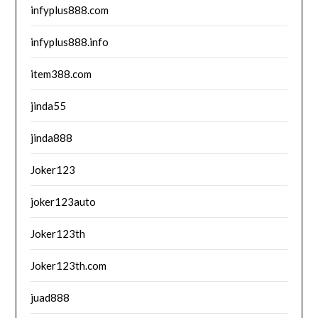
infyplus888.com
infyplus888.info
item388.com
jinda55
jinda888
Joker123
joker123auto
Joker123th
Joker123th.com
juad888