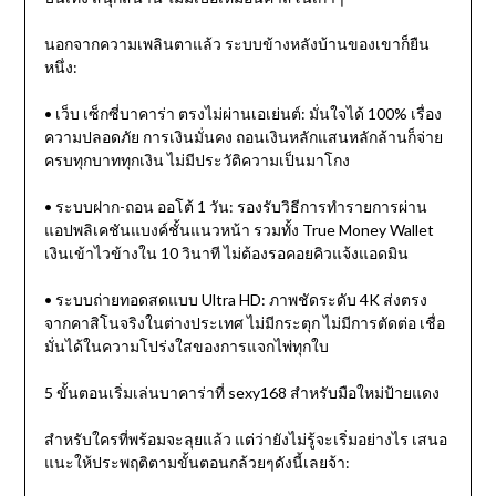
นอกจากความเพลินตาแล้ว ระบบข้างหลังบ้านของเขาก็ยืน
หนึ่ง:
• เว็บ เซ็กซี่บาคาร่า ตรงไม่ผ่านเอเย่นต์: มั่นใจได้ 100% เรื่อง
ความปลอดภัย การเงินมั่นคง ถอนเงินหลักแสนหลักล้านก็จ่าย
ครบทุกบาททุกเงิน ไม่มีประวัติความเป็นมาโกง
• ระบบฝาก-ถอน ออโต้ 1 วัน: รองรับวิธีการทำรายการผ่าน
แอปพลิเคชันแบงค์ชั้นแนวหน้า รวมทั้ง True Money Wallet
เงินเข้าไวข้างใน 10 วินาที ไม่ต้องรอคอยคิวแจ้งแอดมิน
• ระบบถ่ายทอดสดแบบ Ultra HD: ภาพชัดระดับ 4K ส่งตรง
จากคาสิโนจริงในต่างประเทศ ไม่มีกระตุก ไม่มีการตัดต่อ เชื่อ
มั่นได้ในความโปร่งใสของการแจกไพ่ทุกใบ
5 ขั้นตอนเริ่มเล่นบาคาร่าที่ sexy168 สำหรับมือใหม่ป้ายแดง
สำหรับใครที่พร้อมจะลุยแล้ว แต่ว่ายังไม่รู้จะเริ่มอย่างไร เสนอ
แนะให้ประพฤติตามขั้นตอนกล้วยๆดังนี้เลยจ้า: