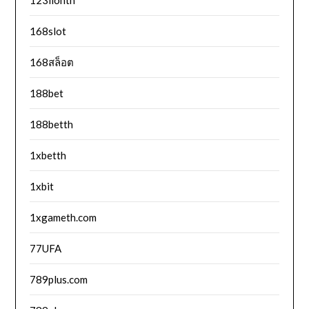
168slot
168สล็อต
188bet
188betth
1xbetth
1xbit
1xgameth.com
77UFA
789plus.com