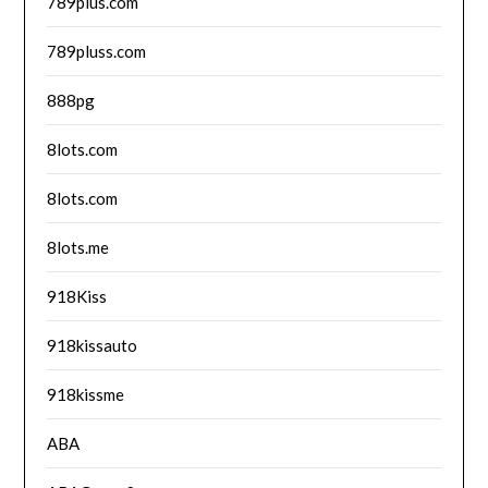
789plus.com
789pluss.com
888pg
8lots.com
8lots.com
8lots.me
918Kiss
918kissauto
918kissme
ABA