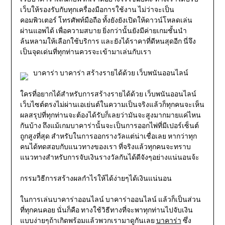
เว็บให้รองรับกับทุกเครื่องมือการใช้งาน ไม่ว่าจะเป็น
คอมพิวเตอร์ โทรศัพท์มือถือ ทั้งยังยังเปิดให้ดาวน์โหลดเล่น
ผ่านแอพได้ เพื่อความสบาย ยิ่งกว่านั้นยังมีค่ายเกมชั้นนำ
ล้นหลามให้เลือกใช้บริการ และยังได้ราคาที่ดีหนสุดอีก นี่จึง
เป็นจุดเด่นที่ทุกท่านควรจะเข้ามาเล่นกับเรา
บาคาร่า บาคาร่า สร้างรายได้ด้วย เว็บพนันออนไลน์
ใครที่อยากได้สำหรับการสร้างรายได้ด้วย เว็บพนันออนไลน์
เว็บไซต์ตรงไม่ผ่านเอเย่นต์ในความเป็นจริงแล้วก็ทุกคนจะเห็น
ผลสรุปที่ทุกท่านจะต้องได้รับก็เลยว่ามันจะสูงมากมายแค่ไหน
กันบ้าง ถึงแม้เกมบาคาร่านั้นจะเป็นการออกไพ่ที่มีเปอร์เซ็นต์
ถูกสูงที่สุด สำหรับในการออกรางวัลแต่น่าเชื่อเลย หากว่าทุก
คนได้ทดสอบกับแนวทางของเรา ที่จริงแล้วทุกคนจะทราบ
แนวทางสำหรับการจับเงินรางวัลกันได้ดีจังๆอย่างแน่นอนจ้ะ
กรรมวิธีการสร้างผลกำไรให้ได้ง่ายๆได้เงินแน่นอน
ในการเล่นบาคาร่าออนไลน์ บาคาร่าออนไลน์ แล้วก็เป็นส่วน
ที่ทุกคนคอย นั่นก็คือ ทางใช้วิธีทางที่จะพาทุกท่านไปจับเงิน
แบบง่ายๆถ้าเกิดพร้อมแล้วพวกเรามาดูกันเลย
บาคาร่า
ซึ่ง