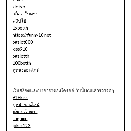
slotxo
สล็อตเว็บตรง
คลิปโป๊
1xbetth
https://funny18.net
pgslot888
kiss918
pgslotth
188betth
ดูหนังออนไลน์
เว็บสล็อตและบาคาร่าของโครตดีเว็บนี้เล่นแล้วรวยจัดๆ
918kiss
ดูหนังออนไลน์
สล็อตเว็บตรง
sagame
joker123