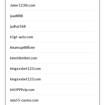
Joker123th.com
juad888
judhai168
k1gt-auto.com
khumsup888.me
kimchibetbet.com
kingxxxbet123.com
kingxxxbet123.com
kitti999vip.com
lala55-casino.com