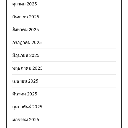
ตุลาคม 2025
กันยายน 2025
สิงหาคม 2025
กรกฎาคม 2025
มิถุนายน 2025
พฤษภาคม 2025
เมษายน 2025
มีนาคม 2025
กุมภาพันธ์ 2025
มกราคม 2025