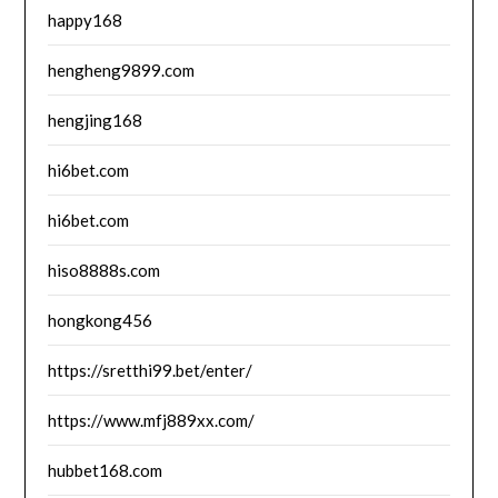
happy168
hengheng9899.com
hengjing168
hi6bet.com
hi6bet.com
hiso8888s.com
hongkong456
https://sretthi99.bet/enter/
https://www.mfj889xx.com/
hubbet168.com