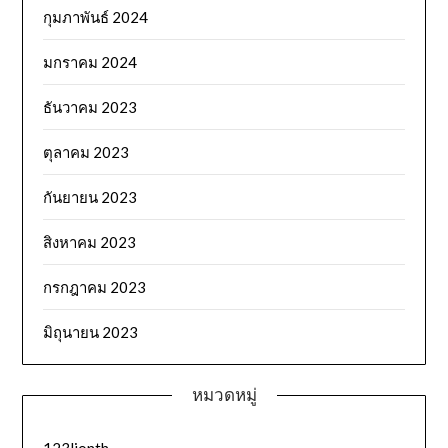
กุมภาพันธ์ 2024
มกราคม 2024
ธันวาคม 2023
ตุลาคม 2023
กันยายน 2023
สิงหาคม 2023
กรกฎาคม 2023
มิถุนายน 2023
หมวดหมู่
123lionth