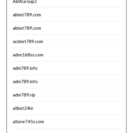
ABAGroup2
abbet789.com
abbet789.com
acebet789.com
aden168ss.com
adm789.info
adm789.info
adm789.vip
allbet24hr
allone745s.com