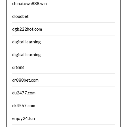
chinatown888.win
cloudbet
dgb222hot.com
digital learning
digital learning
dr888
dr888bet.com
du2477.com
ek4567.com
enjoy24.fun