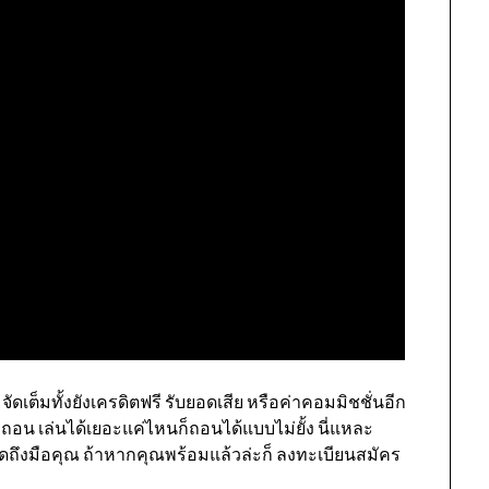
ดเต็มทั้งยังเครดิตฟรี รับยอดเสีย หรือค่าคอมมิชชั่นอีก
กถอน เล่นได้เยอะแค่ไหนก็ถอนได้แบบไม่ยั้ง นี่แหละ
่สุดถึงมือคุณ ถ้าหากคุณพร้อมแล้วล่ะก็ ลงทะเบียนสมัคร