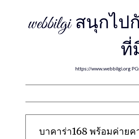
webbilgi สนุก
ท
https://www.webbilgi.org PGslo
บาคาร่า168 พร้อมค่ายคา