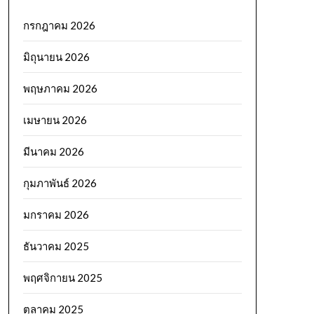
กรกฎาคม 2026
มิถุนายน 2026
พฤษภาคม 2026
เมษายน 2026
มีนาคม 2026
กุมภาพันธ์ 2026
มกราคม 2026
ธันวาคม 2025
พฤศจิกายน 2025
ตุลาคม 2025