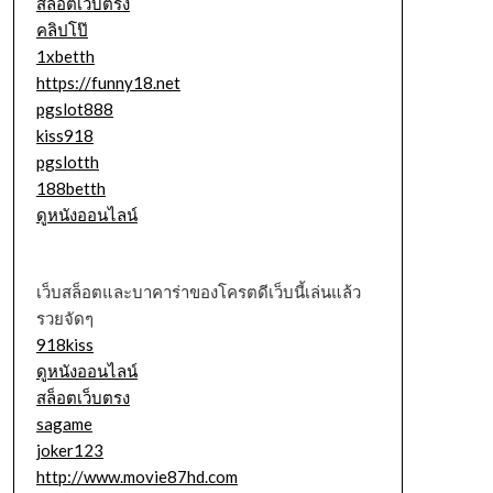
สล็อตเว็บตรง
คลิปโป๊
1xbetth
https://funny18.net
pgslot888
kiss918
pgslotth
188betth
ดูหนังออนไลน์
เว็บสล็อตและบาคาร่าของโครตดีเว็บนี้เล่นแล้ว
รวยจัดๆ
918kiss
ดูหนังออนไลน์
สล็อตเว็บตรง
sagame
joker123
http://www.movie87hd.com