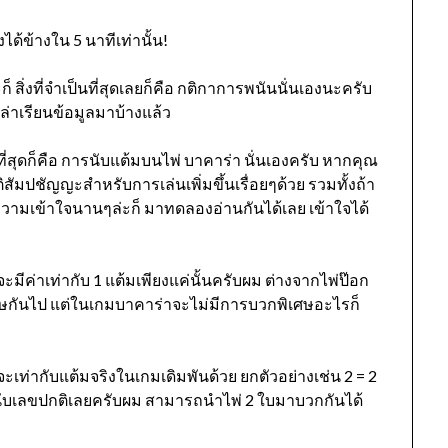
งได้ข้างใน 5 นาทีเท่านั้น!
็ สิ่งที่จำเป็นที่สุดเลยก็คือ กติกาการพนันนั่นเองนะครับ
เล่าเรียนข้อมูลมาบ้างแล้ว
ที่สุดก็คือ การนับแต้มบนไพ่ บาคาร่า นั่นเองครับ หากคุณ
ัมปชัญญะสำหรับการเล่นเพิ่มขึ้นเรื่อยๆด้วย รวมทั้งถ้า
วามเข้าใจนานๆล่ะก็ มาทดลองอ่านกันได้เลย เข้าใจได้
จะมีค่าเท่ากับ 1 แต้มเพียงแค่นั้นครับผม ต่างจากไพ่ป๊อก
เศษกันไป แต่ในเกมบาคาร่าจะไม่มีการบวกพิเศษอะไรก็
่จะเท่ากับแต้มจริงในเกมเดิมพันด้วย ยกตัวอย่างเช่น 2 = 2
รนับเลขปกติเลยครับผม สามารถนำไพ่ 2 ใบมาบวกกันได้