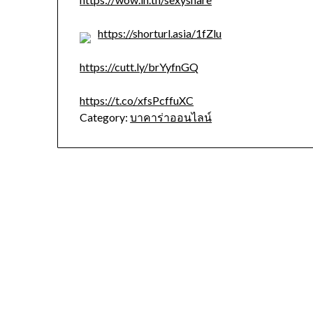
https://shorturl.asia/1fZlu
https://cutt.ly/brYyfnGQ
https://t.co/xfsPcffuXC
Category:
บาคาร่าออนไลน์