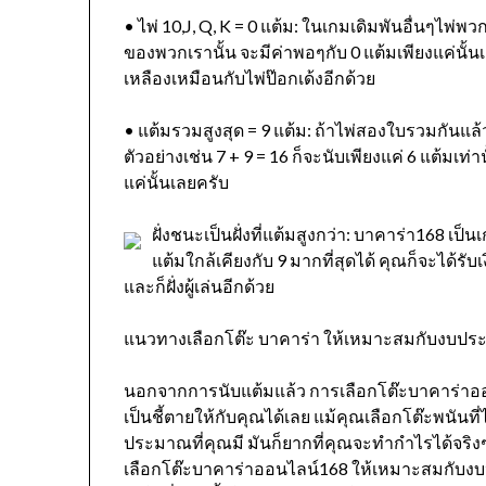
• ไพ่ 10,J, Q, K = 0 แต้ม: ในเกมเดิมพันอื่นๆไพ่พ
ของพวกเรานั้น จะมีค่าพอๆกับ 0 แต้มเพียงแค่นั้
เหลืองเหมือนกับไพ่ป๊อกเด้งอีกด้วย
• แต้มรวมสูงสุด = 9 แต้ม: ถ้าไพ่สองใบรวมกันแล้
ตัวอย่างเช่น 7 + 9 = 16 ก็จะนับเพียงแค่ 6 แต้มเท่
แค่นั้นเลยครับ
ฝั่งชนะเป็นฝั่งที่แต้มสูงกว่า: บาคาร่า168 เป็น
แต้มใกล้เคียงกับ 9 มากที่สุดได้ คุณก็จะได้รับ
และก็ฝั่งผู้เล่นอีกด้วย
แนวทางเลือกโต๊ะ บาคาร่า ให้เหมาะสมกับงบปร
นอกจากการนับแต้มแล้ว การเลือกโต๊ะบาคาร่าออน
เป็นชี้ตายให้กับคุณได้เลย แม้คุณเลือกโต๊ะพนันท
ประมาณที่คุณมี มันก็ยากที่คุณจะทำกำไรได้จริง
เลือกโต๊ะบาคาร่าออนไลน์168 ให้เหมาะสมกับงบปร