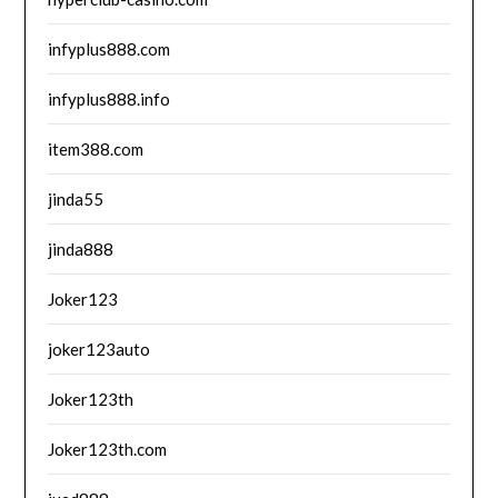
infyplus888.com
infyplus888.info
item388.com
jinda55
jinda888
Joker123
joker123auto
Joker123th
Joker123th.com