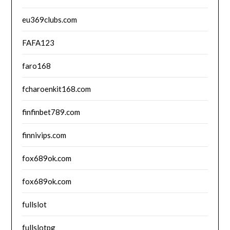
eu369clubs.com
FAFA123
faro168
fcharoenkit168.com
finfinbet789.com
finnivips.com
fox689ok.com
fox689ok.com
fullslot
fullslotpg