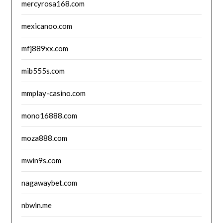
mercyrosa168.com
mexicanoo.com
mfj889xx.com
mib555s.com
mmplay-casino.com
mono16888.com
moza888.com
mwin9s.com
nagawaybet.com
nbwin.me