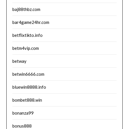
baj88thbz.com
bar4game24hr.com
betflixtikto.info
betm4vip.com
betway
betwin6666.com
bluewin8888.info
bombet888.win
bonanza99
bonus888