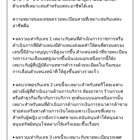
ตัวเลขที่เหมาะสมสำหรับแต่ละอาชีพได้เลย
ความหมายของเลขผลรวมทะเบียนสวยที่เหมาะสมกับแต่ละ
อาชีพคือ
• ผลรวมเท่ากับเลข 1 เหมาะกับคนที่ดำเนินการราชการหรือ
ดำเนินการที่มีตำแหน่งมีตำแหน่งส่งผลทำให้คนที่ครอบครอง
เลขนี้มีอำนาจบุญบารมีสูงมากขึ้น ตำแหน่งหน้าที่ขายทะเบียน
รถการงานเลื่อนยศสูงมากขึ้นนั่นเองนอกเหนือจากนี้ก็ยัง
เหมาะกับผู้ที่ปฏิบัติงานทหารตำรวจด้วยจะมีผลในเรื่องของ
การเลื่อนตำแหน่งหน้าที่ ให้สูงขึ้นอย่างรวดเร็ว
• ผลบวกพอๆกับเลข 2 เลขนี้จะเหมาะสำหรับสตรีโดยเฉพาะ
อย่างยิ่งผู้ที่ดำเนินงานด้านการบริการ ห้องอาหาร ร้านกาแฟ
หรือทำธุรกิจเกี่ยวกับการบริการ ทุกต้นแบบนอกเหนือจากนั้น
เหมาะสำหรับคนที่ดำเนินการด้านการเงินการธนาคารค้าขาย
ช่วยส่งเสริมทางด้านการเงินโดยเฉพาะเป็นเลขที่เหมาะ
สำหรับผู้หญิง มากยิ่งกว่าเพศชายจะสนับสนุนทำให้หนุนดวง
หนุนทรัพย์หนุนโชคลาภให้เสร็จเยอะขึ้นเรื่อยๆ
• ผลรวมเท่ากับเลข 3 เลขนี้จะเหมาะกับขายทะเบียนรถเพศ