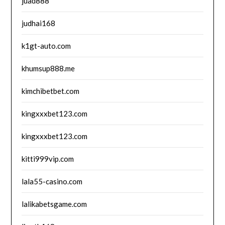
juad888
judhai168
k1gt-auto.com
khumsup888.me
kimchibetbet.com
kingxxxbet123.com
kingxxxbet123.com
kitti999vip.com
lala55-casino.com
lalikabetsgame.com