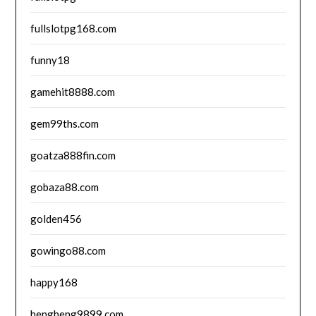
fullslotpg168.com
funny18
gamehit8888.com
gem99ths.com
goatza888fin.com
gobaza88.com
golden456
gowingo88.com
happy168
hengheng9899.com