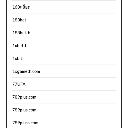
168สล็อต
188bet
188betth
1xbetth
1xbit
1xgameth.com
77UFA
789plus.com
789plus.com
789pluss.com