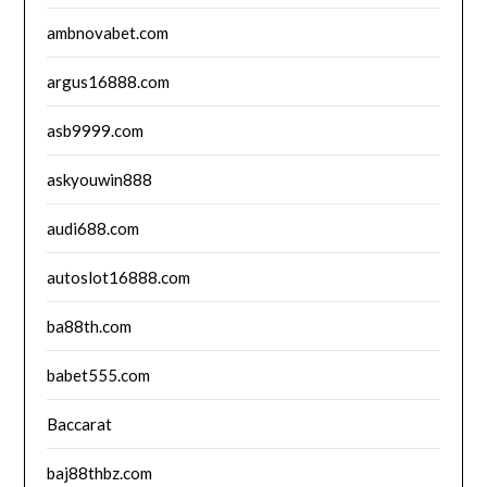
ambnovabet.com
argus16888.com
asb9999.com
askyouwin888
audi688.com
autoslot16888.com
ba88th.com
babet555.com
Baccarat
baj88thbz.com