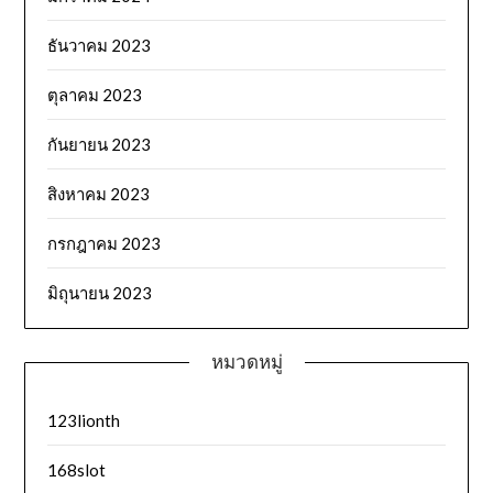
ธันวาคม 2023
ตุลาคม 2023
กันยายน 2023
สิงหาคม 2023
กรกฎาคม 2023
มิถุนายน 2023
หมวดหมู่
123lionth
168slot