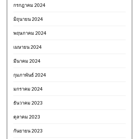
กรกฎาคม 2024
มิถุนายน 2024
พฤษภาคม 2024
เมษายน 2024
มีนาคม 2024
กุมภาพันธ์ 2024
มกราคม 2024
ธันวาคม 2023
ตุลาคม 2023
กันยายน 2023