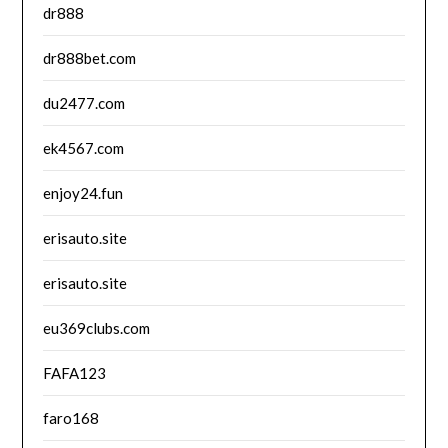
dr888
dr888bet.com
du2477.com
ek4567.com
enjoy24.fun
erisauto.site
erisauto.site
eu369clubs.com
FAFA123
faro168