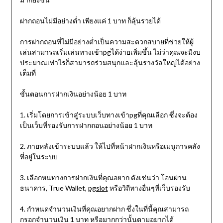
ฝากถอนไม่มีอย่างต่ำ เพียงแค่ 1 บาท ก็ลุ้นรวยได้
การฝากถอนที่ไม่มีอย่างต่ำเป็นความสะดวกสบายที่ช่วยให้ผู้
เล่นสามารถเริ่มเล่นทางเข้าpgได้ง่ายเพิ่มขึ้น ไม่ว่าคุณจะมีงบ
ประมาณเท่าไรก็สามารถร่วมสนุกและลุ้นรางวัลใหญ่ได้อย่าง
เต็มที่
ขั้นตอนการฝากเงินอย่างน้อย 1 บาท
1. เริ่มโดยการเข้าสู่ระบบเว็บทางเข้าpgที่คุณเลือก ซึ่งจะต้อง
เป็นเว็บที่รองรับการฝากถอนอย่างน้อย 1 บาท
2. ภายหลังเข้าระบบแล้ว ให้ไปที่หน้าฝากเงินหรือเมนูการคลัง
ที่อยู่ในระบบ
3. เลือกหนทางการฝากเงินที่คุณอยาก ดังเช่นว่า โอนผ่าน
ธนาคาร, True Wallet,
pgslot
หรือวิถีทางอื่นๆที่เว็บรองรับ
4. กำหนดจำนวนเงินที่คุณอยากฝาก ซึ่งในที่นี้คุณสามารถ
กรอกจำนวนเงิน 1 บาท หรือมากกว่านั้นตามอยากได้