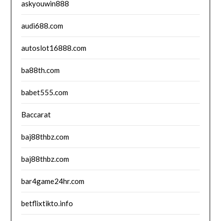
askyouwin888
audi688.com
autoslot16888.com
ba88th.com
babet555.com
Baccarat
baj88thbz.com
baj88thbz.com
bar4game24hr.com
betflixtikto.info