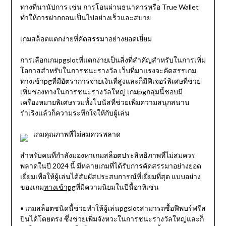
ทางที่นานัปการ เช่น การโอนผ่านธนาคารหรือ True Wallet
ทำให้การฝากถอนเป็นไปอย่างเร็วและสบาย
เกมสล็อตแตกง่ายที่คัดสรรมาอย่างยอดเยี่ยม
การเลือกเกมpgslotที่แตกง่ายเป็นสิ่งที่สำคัญสำหรับในการเพิ่ม
โอกาสสำหรับในการชนะรางวัล เว็บที่มาแรงจะคัดสรรเกม
ทางเข้าpgที่มีอัตราการจ่ายเงินที่สูงและก็มีฟีเจอร์พิเศษที่ช่วย
เพิ่มช่องทางในการชนะรางวัลใหญ่ เกมpgกลุ่มนี้ชอบมี
เครื่องหมายพิเศษรวมทั้งโบนัสที่ช่วยเพิ่มความสนุกสนาน
ร่าเริงแล้วก็ความระทึกใจให้กับผู้เล่น
เกมคุณภาพที่ไม่สมควรพลาด
สำหรับคนที่กำลังมองหาเกมสล็อตประสิทธิภาพที่ไม่สมควร
พลาดในปี 2024 นี้ มีหลายเกมที่ได้รับการคัดสรรมาอย่างยอด
เยี่ยมเพื่อให้ผู้เล่นได้สัมผัสประสบการณ์ที่เยี่ยมที่สุด แบบอย่าง
ของเกม
ทางเข้าpg
ที่มีความนิยมในปีนี้อาทิเช่น
• เกมสล็อตชนิดนี้ช่วยทำให้ผู้เล่นpgslotสามารถซื้อฟีพบร์ฟรีส
ปินได้โดยตรง ซึ่งช่วยเพิ่มจังหวะในการชนะรางวัลใหญ่และก็