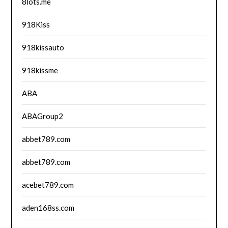
8lots.me
918Kiss
918kissauto
918kissme
ABA
ABAGroup2
abbet789.com
abbet789.com
acebet789.com
aden168ss.com