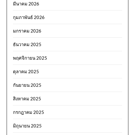
มีนาคม 2026
กุมภาพันธ์ 2026
มกราคม 2026
ธันวาคม 2025
พฤศจิกายน 2025
ตุลาคม 2025
กันยายน 2025
สิงหาคม 2025
กรกฎาคม 2025
มิถุนายน 2025