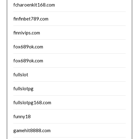
fcharoenkit168.com
finfinbet789.com
finnivips.com
fox689ok.com
fox689ok.com
fullslot
fullslotpg
fullslotpg168.com
funny18
gamehit8888.com