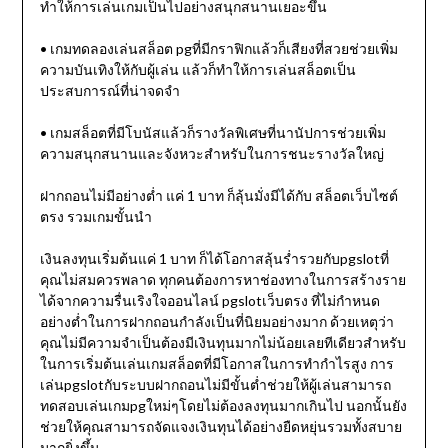
ทำให้การเล่นเกมเป็นไปอย่างสนุกสนานเยอะขึ้น
• เกมทดลองเล่นสล็อต pgที่มีกราฟิกแล้วก็เสียงที่สวยช่วยเพิ่ม
ความบันเทิงให้กับผู้เล่น แล้วก็ทำให้การเล่นสล็อตเป็น
ประสบการณ์ที่น่าจดจำ
• เกมสล็อตที่มีโบนัสแล้วก็รางวัลพิเศษที่นานัปการช่วยเพิ่ม
ความสนุกสนานและจังหวะสำหรับในการชนะรางวัลใหญ่
ฝากถอนไม่มีอย่างต่ำ แค่ 1 บาท ก็ลุ้นมั่งมีได้กับ สล็อตเว็บไซต์
ตรง รวมเกมขั้นนำ
เงินลงทุนเริ่มต้นแค่ 1 บาท ก็ได้โอกาสลุ้นร่ำรวยกับpgslotที่
คุณไม่สมควรพลาด ทุกคนต้องการหาช่องทางในการสร้างราย
ได้จากความรื่นเริงใจออนไลน์ pgslotเว็บตรง ที่ไม่กำหนด
อย่างต่ำในการฝากถอนกำลังเป็นที่นิยมอย่างมาก ด้วยเหตุว่า
คุณไม่มีความจำเป็นต้องมีเงินทุนมากไม่น้อยเลยทีเดียวสำหรับ
ในการเริ่มต้นเล่นเกมสล็อตที่มีโอกาสในการทำกำไรสูง การ
เล่นpgslotกับระบบฝากถอนไม่มีขั้นต่ำช่วยให้ผู้เล่นสามารถ
ทดสอบเล่นเกมpgใหม่ๆโดยไม่ต้องลงทุนมากเกินไป นอกนั้นยัง
ช่วยให้คุณสามารถจัดแจงเงินทุนได้อย่างยืดหยุ่นรวมทั้งสบาย
มากยิ่งขึ้น