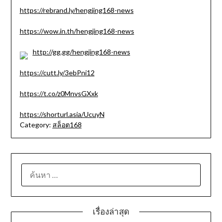
https://rebrand.ly/hengjing168-news
https://wow.in.th/hengjing168-news
http://gg.gg/hengjing168-news
https://cutt.ly/3ebPni12
https://t.co/z0MnvsGXxk
https://shorturl.asia/UcuyN
Category:
สล็อต168
ค้นหา
สำหรับ:
เรื่องล่าสุด