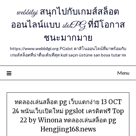
webbilgi สนุกไปกับเกมส์สล็อต
ออนไลน์แบบ slotPG ที่มีโอกาส
ชนะมากมาย
https://www.webbilgi.org PGslot คาสิโนออนไลน์ที่มาพร้อมกับ
เกมส์สล็อตที่น่าตื่นเต้นที่สุด kızıl saçın üstüne sarı boya tutar mı
Menu
ทดลองเล่นสล็อต pg เว็บแตกง่าย 13 OCT
24 พนันเว็บเปิดใหม่ pgslot เครดิตฟรี Top
22 by Winona ทดลองเล่นสล็อต pg
Hengjing168.news