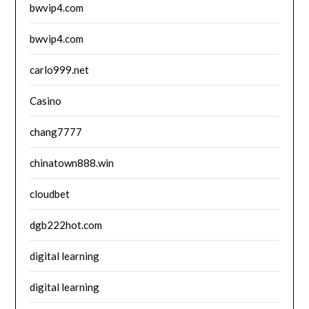
bwvip4.com
bwvip4.com
carlo999.net
Casino
chang7777
chinatown888.win
cloudbet
dgb222hot.com
digital learning
digital learning