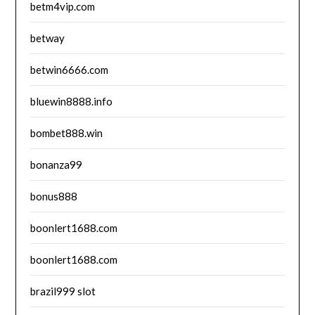
betm4vip.com
betway
betwin6666.com
bluewin8888.info
bombet888.win
bonanza99
bonus888
boonlert1688.com
boonlert1688.com
brazil999 slot