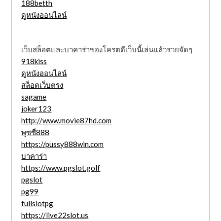
188betth
ดูหนังออนไลน์
เว็บสล็อตและบาคาร่าของโครตดีเว็บนี้เล่นแล้วรวยจัดๆ
918kiss
ดูหนังออนไลน์
สล็อตเว็บตรง
sagame
joker123
http://www.movie87hd.com
พุซซี่888
https://pussy888win.com
บาคาร่า
https://www.pgslot.golf
pgslot
pg99
fullslotpg
https://live22slot.us