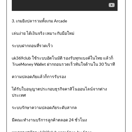
3. เกมยิงปลารวมทั้งเกม Arcade
เล่นง่าย ได้เงินจริง เหมาะกับมือใหม่
ระบบฝากถอนที่รวดเร็ว
uk369club ใช้ระบบอัตโนมัติ รองรับทุกแบงค์ในไทย แล้วก็
TrueMoney Wallet ฝากถอนรวดเร็วทันใจด้านใน 30 วินาที
ความปลอดภัยแล้วก็การรับรอง
ได้รับใบอนุญาตประกอบธุรกิจคาสิโนออนไลน์จากต่าง
ประเทศ
ระบบรักษาความปลอดภัยระดับสากล
มีคณะทำงานบริการลูกค้าตลอด 24 ชั่วโมง