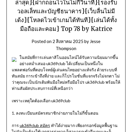
ล่าสุด}{ฝากถอนไวในไม่กี่วินาที}{รองรับ
วอลเล็ทและบัญชีธนาคาร}{เว็บลื่นไม่มี
เด้ง}{โหลดไวเข้าเกมได้ทันที}{เล่นได้ทั้ง
มือถือและคอม} Top 78 by Katrice
Posted on
2 สิงหาคม 2025
by
Jesse
Thompson
ในสมัยที่การเล่นคาสิโนออนไลน์ได้รับความนิยมมากขึ้น
อย่างสม่ำเสมอ uk369club ได้เปลี่ยนเป็นหนึ่งใน
แพลตฟอร์มที่ตอบโจทย์ผู้เล่นคนไทยอย่างแท้จริง ด้วยระบบที่
ทันสมัย การเข้าถึงที่ง่าย และก็โปรโมชั่นที่แจกจริงไม่จกตา ไม่
ว่าคุณจะเป็นนักเดิมพันมือใหม่หรือมือโปร uk369club พร้อมให้
ท่านสัมผัสประสบการณ์ที่เหนือกว่า
เพราะเหตุใดต้องเลือก uk369club
1. ลงทะเบียนสมัครสมาชิกง่ายภายในไม่กี่ขั้นตอน
การ
uk369club สมัคร
ทำได้ง่ายมาก เพียงกรอกข้อมูลพื้นฐาน
ไม่จำเป็นต้องใช้เอกสารยุ่งยาก ก็สามารถเข้าถึงเกมและก็