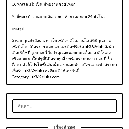
Q: หากเล่นไม่เป็น มีทีมงานช่วยไหม?
A: มีคณะทำงานแอดมินรอตอบคำถามตลอด 24 ชั่วโมง
บทสรุป
ถ้าหากคุณกำลังมองหาเว็บไซต์คาสิโนออนไลน์ที่มีคุณภาพ
เชื่อถือได้ สมัครง่าย และแจกเครดิตฟรีจริง uk369club คือตัว
เลือกที่ใช่ที่สุดขณะนี้ ไม่ว่าคุณจะชอบเกมสล็อต คาสิโนสด
หรือเกมแนวใหม่ๆที่นี่มีครบทุกสิ่ง พร้อมระบบฝาก-ถอนที่เร็ว
ที่สุด แล้วก็โปรโมชั่นจัดเต็ม อย่าคอยช้า สมัครและเข้าสู่ระบบ
เพื่อรับ uk369club เครดิตฟรี ได้เลยวันนี้
Category:
uk369clubs.com
ค้นหา
สำหรับ:
เรื่องล่าสุด