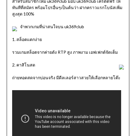
สำหรับสมาชิกใหม่ uk369club มอบ uk369club เครดิตฟรี ให้
ทันทีที่สมัคร พร้อมโปรอื่นๆเป็นต้นว่า ฝากคราวแรกโบนัสเพิ่ม
สูงสุด 100%
จำพวกเกมที่น่าสนใจบน uk369club
1. สล็อตแตกง่าย
รวมเกมสล็อตจากค่ายดัง RTP สูง ภาพงาม เอฟเฟกต์จัดเต็ม
2. คาสิโนสด
ถ่ายทอดสดจากบ่อนจริง มีดีลเลอร์สาวสวยให้เลือกหลายโต๊ะ