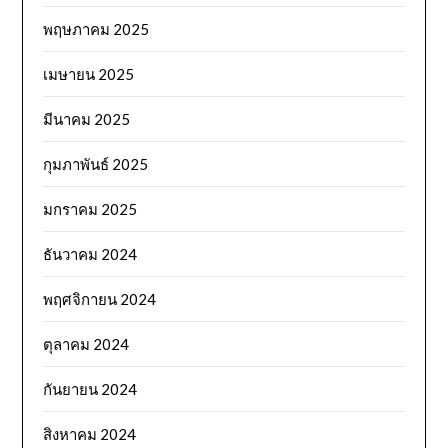
พฤษภาคม 2025
เมษายน 2025
มีนาคม 2025
กุมภาพันธ์ 2025
มกราคม 2025
ธันวาคม 2024
พฤศจิกายน 2024
ตุลาคม 2024
กันยายน 2024
สิงหาคม 2024