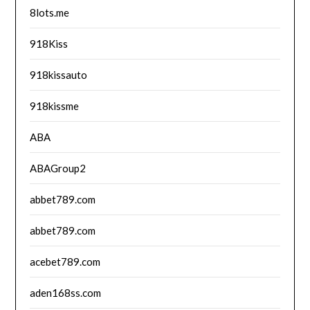
8lots.me
918Kiss
918kissauto
918kissme
ABA
ABAGroup2
abbet789.com
abbet789.com
acebet789.com
aden168ss.com