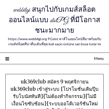
webbilgi สนุกไปกับเกมส์สล็อต
ออนไลน์แบบ slotPG ที่มีโอกาส
ชนะมากมาย
https://www.webbilgi.org PGslot คาสิโนออนไลน์ที่มาพร้อมกับ
เกมส์สล็อตที่น่าตื่นเต้นที่สุด kızıl saçın üstüne sarı boya tutar mı
Menu
uk369club สมัคร 9 พฤศจิกายน
uk369club เข้าสู่ระบบ {โปรโมชั่นเติมปุ๊บ
รับโบนัสทันที}{ไม่ต้องทำกิจกรรม}{ไม่มี
เงื่อนไขซับซ้อน}{ระบบออโต้เวอร์ชันใหม่