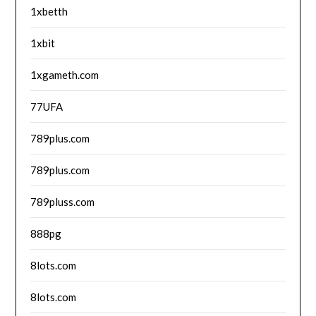
1xbetth
1xbit
1xgameth.com
77UFA
789plus.com
789plus.com
789pluss.com
888pg
8lots.com
8lots.com