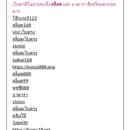
เว็บคาสิโนน่าเล่น ทั้ง
สล็อต
และ
บาคาร่า
ตึงจริงแตกบ่อย
มาก
โจ๊กเกอร์123
สล็อต168
slot เว็บตรง
สล็อตเว็บตรง
slot66
สล็อตเว็บตรง
judhai168
https://bonus888.asia
สล็อต888
สล็อต99
พุซซี่888
บาคาร่า
slotxo
สล็อตเว็บตรง
คลิปโป๊
1xbetth
https://funny18.net