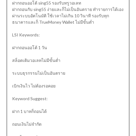
ฝากถอนออโต้ sing55 รองรับทรูวอเลท
ฝากถอนกับ sing55 ง่ายและก็ไม่เป็นอันตราย ทำรายการได้เอง
ผ่านระบบอัตโนมัติ ใช้เวลาไม่เกิน 10 วินาที รองรับทุก
ธนาคารและก็ TrueMoney Wallet ไม่มีขั้นต่ำ
LSI Keywords:
ฝากถอนออโต้ 1 วัน
สล็อตเติมวอเลทไม่มีขั้นต่ำ
ระบบธุรกรรมไม่เป็นอันตราย
เบิกเงินไว ไม่ต้องรอคอย
Keyword Suggest:
ฝาก 1 บาทก็ถอนได้
ถอนเงินไม่จำกัด