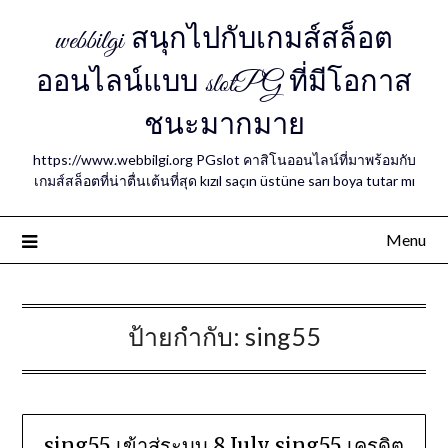
webbilgi สนุกไปกับเกมส์สล็อต
ออนไลน์แบบ slotPG ที่มีโอกาส
ชนะมากมาย
https://www.webbilgi.org PGslot คาสิโนออนไลน์ที่มาพร้อมกับ
เกมส์สล็อตที่น่าตื่นเต้นที่สุด kızıl saçın üstüne sarı boya tutar mı
Menu
ป้ายกำกับ:
sing55
sing55 เข้าสู่ระบบ 8 July sing55 เครดิต