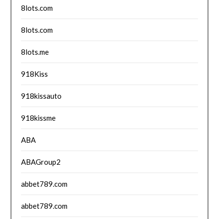
8lots.com
8lots.com
8lots.me
918Kiss
918kissauto
918kissme
ABA
ABAGroup2
abbet789.com
abbet789.com