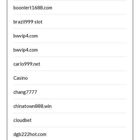
boonlert1688.com
brazil999 slot
bwvip4.com
bwvip4.com
carlo999.net
Casino
chang7777
chinatown888.win
cloudbet
dgb222hot.com