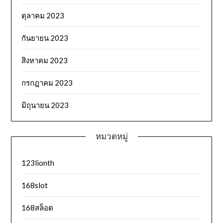
ตุลาคม 2023
กันยายน 2023
สิงหาคม 2023
กรกฎาคม 2023
มิถุนายน 2023
หมวดหมู่
123lionth
168slot
168สล็อต