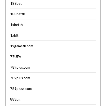
188bet
188betth
1xbetth
1xbit
1xgameth.com
77UFA
789plus.com
789plus.com
789pluss.com
888pg