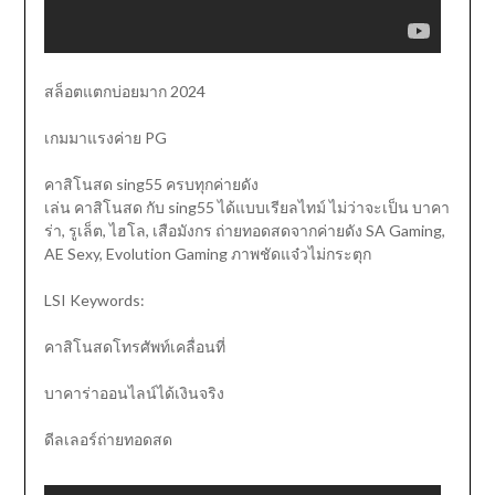
สล็อตแตกบ่อยมาก 2024
เกมมาแรงค่าย PG
คาสิโนสด sing55 ครบทุกค่ายดัง
เล่น คาสิโนสด กับ sing55 ได้แบบเรียลไทม์ ไม่ว่าจะเป็น บาคา
ร่า, รูเล็ต, ไฮโล, เสือมังกร ถ่ายทอดสดจากค่ายดัง SA Gaming,
AE Sexy, Evolution Gaming ภาพชัดแจ๋วไม่กระตุก
LSI Keywords:
คาสิโนสดโทรศัพท์เคลื่อนที่
บาคาร่าออนไลน์ได้เงินจริง
ดีลเลอร์ถ่ายทอดสด