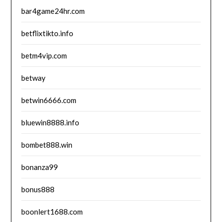
bar4game24hr.com
betflixtikto.info
betm4vip.com
betway
betwin6666.com
bluewin8888.info
bombet888.win
bonanza99
bonus888
boonlert1688.com