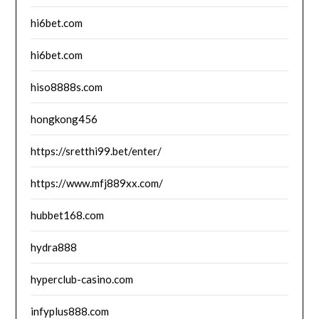
hi6bet.com
hi6bet.com
hiso8888s.com
hongkong456
https://sretthi99.bet/enter/
https://www.mfj889xx.com/
hubbet168.com
hydra888
hyperclub-casino.com
infyplus888.com