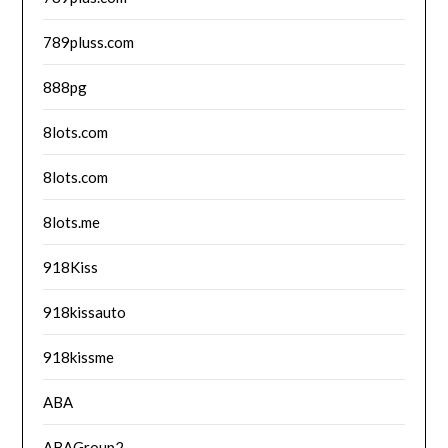
789pluss.com
888pg
8lots.com
8lots.com
8lots.me
918Kiss
918kissauto
918kissme
ABA
ABAGroup2