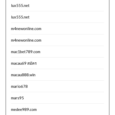
lux555.net
lux555.net
m4newonline.com
m4newonline.com
mac1bet789.com
macau69 สมัคร
macau888.win
mario678
mars95
medee989.com