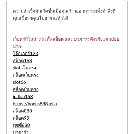
ความสำเร็จมักเกิดขึ้นเมื่อคุณก้าวออกมารวมทั้งทำสิ่งที่
คุณเชื่อว่าคุณไม่อาจจะทำได้
เว็บคาสิโนน่าเล่น ทั้ง
สล็อต
และ
บาคาร่า
ตึงจริงแตกบ่อย
มาก
โจ๊กเกอร์123
สล็อต168
slot เว็บตรง
สล็อตเว็บตรง
slot66
สล็อตเว็บตรง
judhai168
https://bonus888.asia
สล็อต888
สล็อต99
พุซซี่888
บาคาร่า