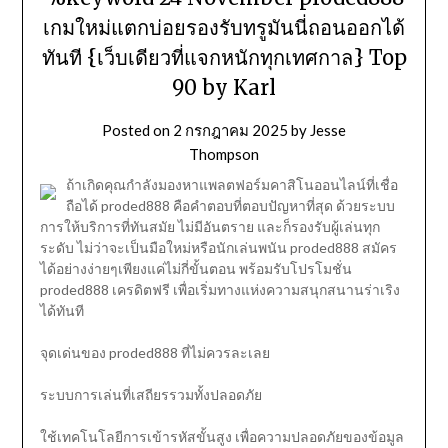
เกมใหม่แตกบ่อยรองรับทรูมันนี่ถอนออกได้
ทันที {เว็บเดียวที่แจกหนักทุกเทศกาล} Top
90 by Karl
Posted on
2 กรกฎาคม 2025
by
Jesse
Thompson
ถ้าเกิดคุณกำลังมองหาแพลตฟอร์มคาสิโนออนไลน์ที่เชื่อ
ถือได้ proded888 คือคำตอบที่ตอบปัญหาที่สุด ด้วยระบบ
การให้บริการที่ทันสมัย ไม่มีอันตราย และก็รองรับผู้เล่นทุก
ระดับ ไม่ว่าจะเป็นมือใหม่หรือนักเล่นพนัน proded888 สมัคร
ได้อย่างง่ายๆเพียงแค่ไม่กี่ขั้นตอน พร้อมรับโปรโมชั่น
proded888 เครดิตฟรี เพื่อเริ่มทางแห่งความสนุกสนานร่าเริง
ได้ทันที
จุดเด่นของ proded888 ที่ไม่ควรละเลย
ระบบการเล่นที่เสถียรรวมทั้งปลอดภัย
ใช้เทคโนโลยีการเข้ารหัสขั้นสูง เพื่อความปลอดภัยของข้อมูล