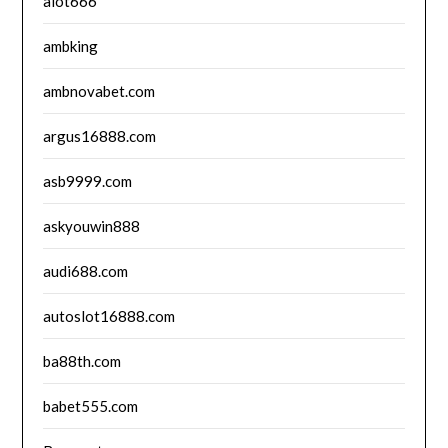
alot666
ambking
ambnovabet.com
argus16888.com
asb9999.com
askyouwin888
audi688.com
autoslot16888.com
ba88th.com
babet555.com