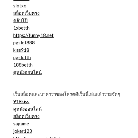
slotxo
สล็อตเว็บตรง
คลิปโป๊
1xbetth
https://funny18.net
pgslot888
kiss918
pgslotth
188betth
ดูหนังออนไลน์
เว็บสล็อตและบาคาร่าของโครตดีเว็บนี้เล่นแล้วรวยจัดๆ
918kiss
ดูหนังออนไลน์
สล็อตเว็บตรง
sagame
joker123