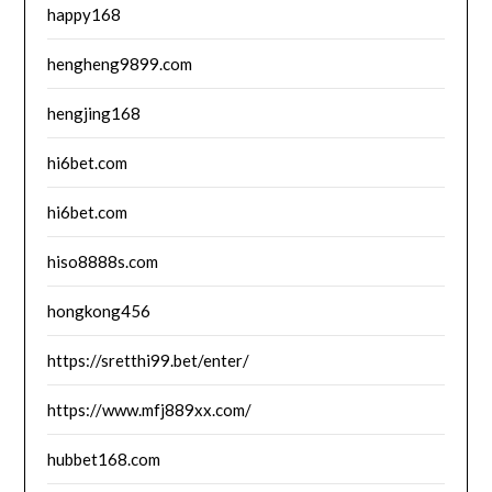
happy168
hengheng9899.com
hengjing168
hi6bet.com
hi6bet.com
hiso8888s.com
hongkong456
https://sretthi99.bet/enter/
https://www.mfj889xx.com/
hubbet168.com