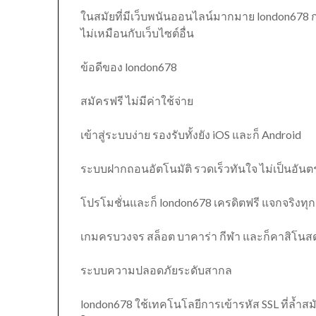
ในสมัยที่มีเว็บพนันออนไลน์มากมาย london678 ก
ไม่เหมือนกับเว็บไซต์อื่น
ข้อดีของ london678
สมัครฟรี ไม่มีค่าใช้จ่าย
เข้าสู่ระบบง่าย รองรับทั้งยัง iOS และก็ Android
ระบบฝากถอนอัตโนมัติ รวดเร็วทันใจ ไม่เป็นอัน
โปรโมชั่นและก็ london678 เครดิตฟรี แจกจริงทุก
เกมครบวงจร สล็อต บาคาร่า กีฬา และก็คาสิโนส
ระบบความปลอดภัยระดับสากล
london678 ใช้เทคโนโลยีการเข้ารหัส SSL ที่ล้ำสมัย