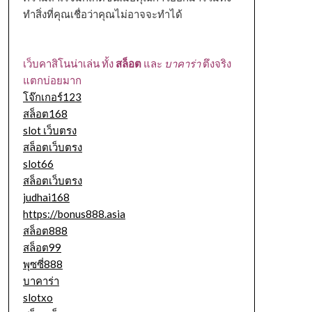
ทำสิ่งที่คุณเชื่อว่าคุณไม่อาจจะทำได้
เว็บคาสิโนน่าเล่น ทั้ง
สล็อต
และ
บาคาร่า
ตึงจริง
แตกบ่อยมาก
โจ๊กเกอร์123
สล็อต168
slot เว็บตรง
สล็อตเว็บตรง
slot66
สล็อตเว็บตรง
judhai168
https://bonus888.asia
สล็อต888
สล็อต99
พุซซี่888
บาคาร่า
slotxo