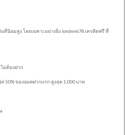
็นที่นิยมสูง โดยเฉพาะอย่างยิ่ง london678 เครดิตฟรี ที่
 ไม่ต้องฝาก
นัส 50% ของยอดฝากแรก สูงสุด 1,000 บาท
ัน