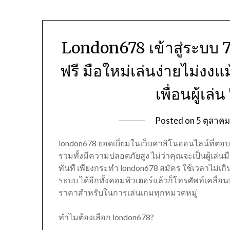
London678 เข้าสู่ระบบ 
ฟรี มือใหม่เล่นง่ายไม่งง
เพื่อนผู้เล
Posted on
5 ตุลาค
london678 ยอดเยี่ยมในเว็บคาสิโนออนไลน์ที่ตอบ
รวมทั้งมีความปลอดภัยสูง ไม่ว่าคุณจะเป็นผู้เล่นม
ทันที เพียงกระทำ london678 สมัคร ใช้เวลาไม่เกิ
ระบบ ได้อีกทั้งคอมพิวเตอร์แล้วก็โทรศัพท์เคลื่อน
ราคาสำหรับในการเล่นเกมทุกหมวดหมู่
ทำไมต้องเลือก london678?