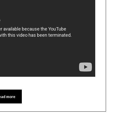
ead more