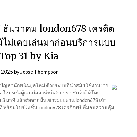
7 ธันวาคม london678 เครดิต
แม้ไม่เคยเล่นมาก่อนบริการแบบ
่น Top 31 by Kia
ม 2025
by
Jesse Thompson
ปัญหานักพนันยุคใหม่ ด้วยระบบที่นำสมัย ใช้งานง่าย
ือใหม่หรือผู้เล่นมืออาชีพก็สามารถเริ่มต้นได้โดย
น 3 นาที แล้วต่อจากนั้นเข้าระบบผ่าน london678 เข้า
ที่ พร้อมโปรโมชั่น london678 เครดิตฟรี ที่มอบความคุ้ม