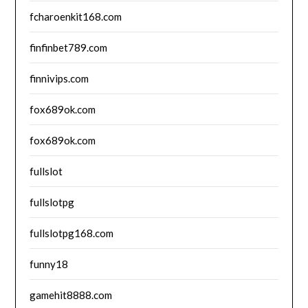
fcharoenkit168.com
finfinbet789.com
finnivips.com
fox689ok.com
fox689ok.com
fullslot
fullslotpg
fullslotpg168.com
funny18
gamehit8888.com