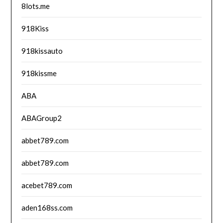
8lots.me
918Kiss
918kissauto
918kissme
ABA
ABAGroup2
abbet789.com
abbet789.com
acebet789.com
aden168ss.com