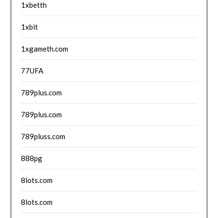
1xbetth
1xbit
1xgameth.com
77UFA
789plus.com
789plus.com
789pluss.com
888pg
8lots.com
8lots.com