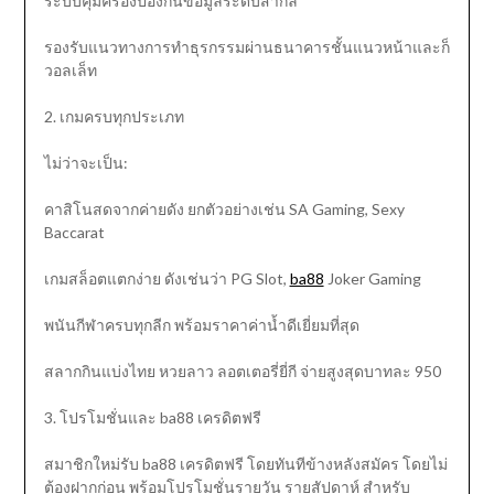
ระบบคุ้มครองป้องกันข้อมูลระดับสากล
รองรับแนวทางการทำธุรกรรมผ่านธนาคารชั้นแนวหน้าและก็
วอลเล็ท
2. เกมครบทุกประเภท
ไม่ว่าจะเป็น:
คาสิโนสดจากค่ายดัง ยกตัวอย่างเช่น SA Gaming, Sexy
Baccarat
เกมสล็อตแตกง่าย ดังเช่นว่า PG Slot,
ba88
Joker Gaming
พนันกีฬาครบทุกลีก พร้อมราคาค่าน้ำดีเยี่ยมที่สุด
สลากกินแบ่งไทย หวยลาว ลอตเตอรี่ยี่กี จ่ายสูงสุดบาทละ 950
3. โปรโมชั่นและ ba88 เครดิตฟรี
สมาชิกใหม่รับ ba88 เครดิตฟรี โดยทันทีข้างหลังสมัคร โดยไม่
ต้องฝากก่อน พร้อมโปรโมชั่นรายวัน รายสัปดาห์ สำหรับ