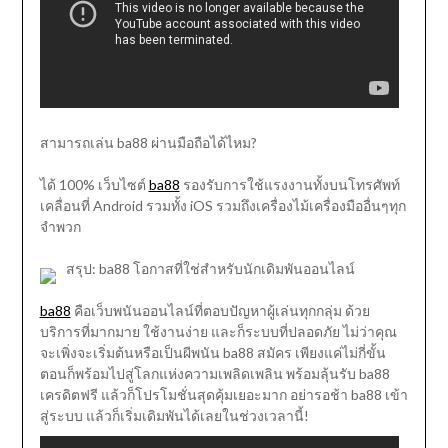
สามารถเล่น ba88 ผ่านมือถือได้ไหม?
ได้ 100% เว็บไซต์
ba88
รองรับการใช้แรงงานทั้งบนโทรศัพท์
เคลื่อนที่ Android รวมทั้ง iOS รวมถึงเครื่องไม้เครื่องมืออื่นๆทุก
จำพวก
สรุป: ba88 โอกาสที่ใช่สำหรับนักเดิมพันออนไลน์
ba88
คือเว็บพนันออนไลน์ที่ตอบปัญหาผู้เล่นทุกกลุ่ม ด้วย
บริการที่มากมาย ใช้งานง่าย และก็ระบบที่ปลอดภัย ไม่ว่าคุณ
จะเพิ่งจะเริ่มต้นหรือเป็นผีพนัน ba88 สมัคร เพียงแค่ไม่กี่ขั้น
ตอนก็พร้อมไปสู่โลกแห่งความเพลิดเพลิน พร้อมลุ้นรับ ba88
เครดิตฟรี แล้วก็โปรโมชั่นสุดคุ้มเยอะมาก อย่ารอช้า ba88 เข้า
สู่ระบบ แล้วก็เริ่มเดิมพันได้เลยในช่วงเวลานี้!