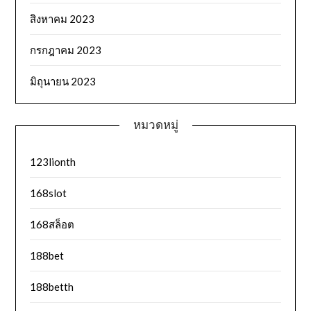
สิงหาคม 2023
กรกฎาคม 2023
มิถุนายน 2023
หมวดหมู่
123lionth
168slot
168สล็อต
188bet
188betth