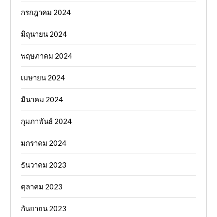
กรกฎาคม 2024
มิถุนายน 2024
พฤษภาคม 2024
เมษายน 2024
มีนาคม 2024
กุมภาพันธ์ 2024
มกราคม 2024
ธันวาคม 2023
ตุลาคม 2023
กันยายน 2023