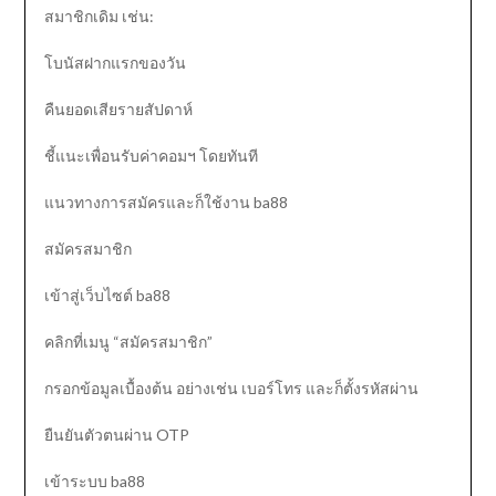
สมาชิกเดิม เช่น:
โบนัสฝากแรกของวัน
คืนยอดเสียรายสัปดาห์
ชี้แนะเพื่อนรับค่าคอมฯ โดยทันที
แนวทางการสมัครและก็ใช้งาน ba88
สมัครสมาชิก
เข้าสู่เว็บไซต์ ba88
คลิกที่เมนู “สมัครสมาชิก”
กรอกข้อมูลเบื้องต้น อย่างเช่น เบอร์โทร และก็ตั้งรหัสผ่าน
ยืนยันตัวตนผ่าน OTP
เข้าระบบ ba88