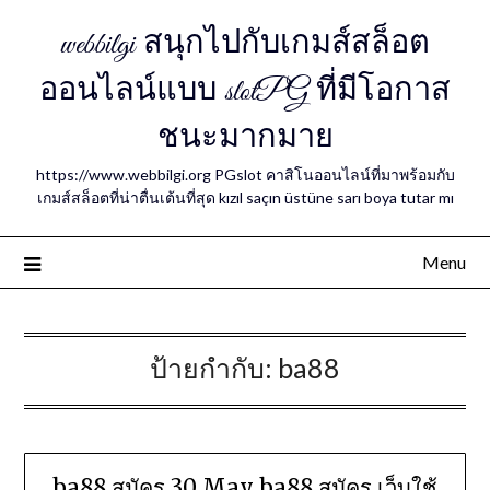
webbilgi สนุกไปกับเกมส์สล็อต
ออนไลน์แบบ slotPG ที่มีโอกาส
ชนะมากมาย
https://www.webbilgi.org PGslot คาสิโนออนไลน์ที่มาพร้อมกับ
เกมส์สล็อตที่น่าตื่นเต้นที่สุด kızıl saçın üstüne sarı boya tutar mı
Menu
ป้ายกำกับ:
ba88
ba88 สมัคร 30 May ba88 สมัคร เว็บใช้