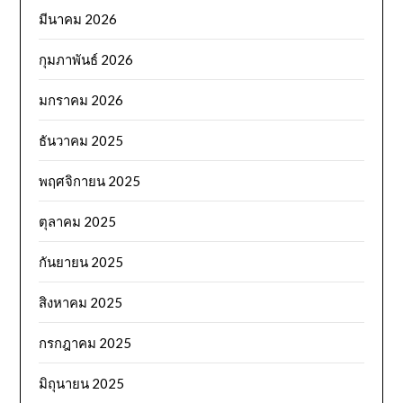
มีนาคม 2026
กุมภาพันธ์ 2026
มกราคม 2026
ธันวาคม 2025
พฤศจิกายน 2025
ตุลาคม 2025
กันยายน 2025
สิงหาคม 2025
กรกฎาคม 2025
มิถุนายน 2025