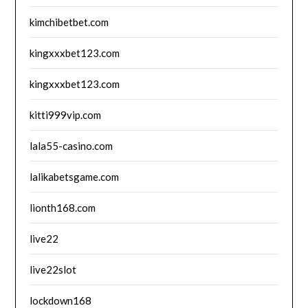
kimchibetbet.com
kingxxxbet123.com
kingxxxbet123.com
kitti999vip.com
lala55-casino.com
lalikabetsgame.com
lionth168.com
live22
live22slot
lockdown168