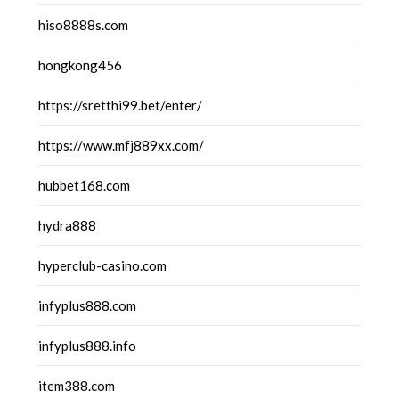
hiso8888s.com
hongkong456
https://sretthi99.bet/enter/
https://www.mfj889xx.com/
hubbet168.com
hydra888
hyperclub-casino.com
infyplus888.com
infyplus888.info
item388.com