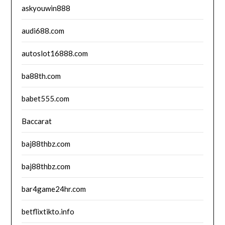
askyouwin888
audi688.com
autoslot16888.com
ba88th.com
babet555.com
Baccarat
baj88thbz.com
baj88thbz.com
bar4game24hr.com
betflixtikto.info