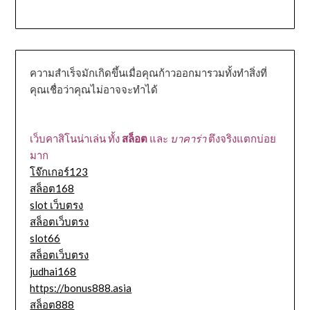
ความสำเร็จมักเกิดขึ้นเมื่อคุณก้าวออกมารวมทั้งทำสิ่งที่
คุณเชื่อว่าคุณไม่อาจจะทำได้
เว็บคาสิโนน่าเล่น ทั้ง
สล็อต
และ
บาคาร่า
ตึงจริงแตกบ่อย
มาก
โจ๊กเกอร์123
สล็อต168
slot เว็บตรง
สล็อตเว็บตรง
slot66
สล็อตเว็บตรง
judhai168
https://bonus888.asia
สล็อต888