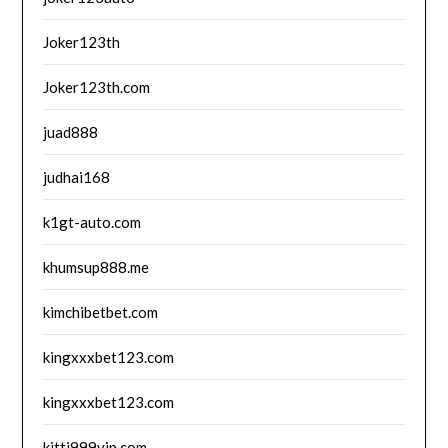
Joker123th
Joker123th.com
juad888
judhai168
k1gt-auto.com
khumsup888.me
kimchibetbet.com
kingxxxbet123.com
kingxxxbet123.com
kitti999vip.com