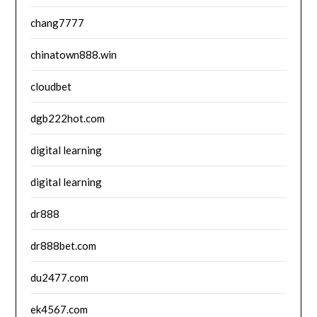
chang7777
chinatown888.win
cloudbet
dgb222hot.com
digital learning
digital learning
dr888
dr888bet.com
du2477.com
ek4567.com