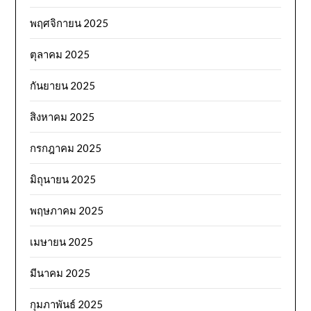
พฤศจิกายน 2025
ตุลาคม 2025
กันยายน 2025
สิงหาคม 2025
กรกฎาคม 2025
มิถุนายน 2025
พฤษภาคม 2025
เมษายน 2025
มีนาคม 2025
กุมภาพันธ์ 2025