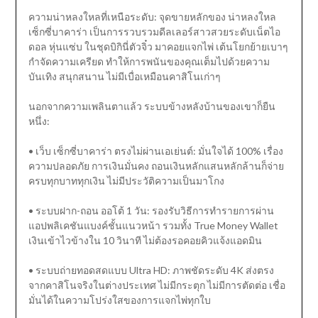
ความน่าหลงใหลที่เหนือระดับ: จุดขายหลักของ น่าหลงใหล
เซ็กซี่บาคาร่า เป็นการรวบรวมดีลเลอร์สาวสวยระดับเน็ตไอ
ดอล หุ่นแซ่บ ในชุดบิกินี่ตัวจิ๋ว มาคอยแจกไพ่ เต้นโยกย้ายเบาๆ
กำจัดความเครียด ทำให้การพนันของคุณเต็มไปด้วยความ
บันเทิง สนุกสนาน ไม่มีเบื่อเหมือนคาสิโนเก่าๆ
นอกจากความเพลินตาแล้ว ระบบข้างหลังบ้านของเขาก็ยืน
หนึ่ง:
• เว็บ เซ็กซี่บาคาร่า ตรงไม่ผ่านเอเย่นต์: มั่นใจได้ 100% เรื่อง
ความปลอดภัย การเงินมั่นคง ถอนเงินหลักแสนหลักล้านก็จ่าย
ครบทุกบาททุกเงิน ไม่มีประวัติความเป็นมาโกง
• ระบบฝาก-ถอน ออโต้ 1 วัน: รองรับวิธีการทำรายการผ่าน
แอปพลิเคชันแบงค์ชั้นแนวหน้า รวมทั้ง True Money Wallet
เงินเข้าไวข้างใน 10 วินาที ไม่ต้องรอคอยคิวแจ้งแอดมิน
• ระบบถ่ายทอดสดแบบ Ultra HD: ภาพชัดระดับ 4K ส่งตรง
จากคาสิโนจริงในต่างประเทศ ไม่มีกระตุก ไม่มีการตัดต่อ เชื่อ
มั่นได้ในความโปร่งใสของการแจกไพ่ทุกใบ