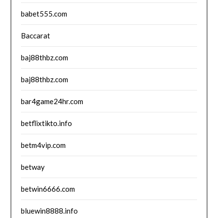
babet555.com
Baccarat
baj88thbz.com
baj88thbz.com
bar4game24hr.com
betflixtikto.info
betm4vip.com
betway
betwin6666.com
bluewin8888.info