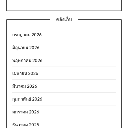
คลังเก็บ
กรกฎาคม 2026
มิถุนายน 2026
พฤษภาคม 2026
เมษายน 2026
มีนาคม 2026
กุมภาพันธ์ 2026
มกราคม 2026
ธันวาคม 2025