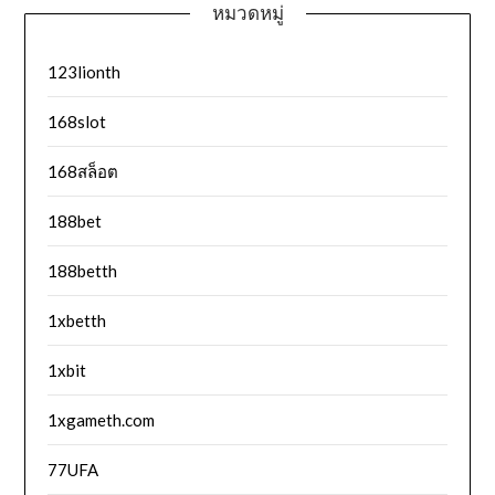
หมวดหมู่
123lionth
168slot
168สล็อต
188bet
188betth
1xbetth
1xbit
1xgameth.com
77UFA