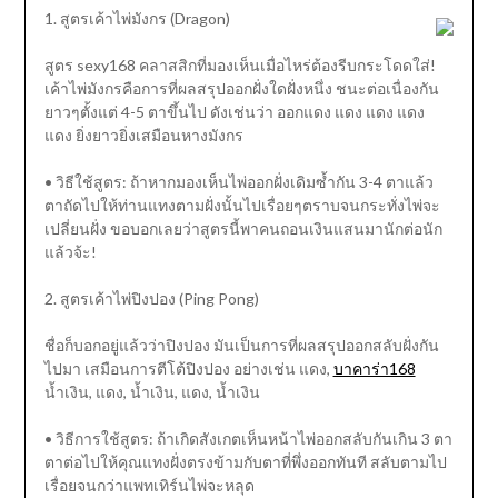
1. สูตรเค้าไพ่มังกร (Dragon)
สูตร sexy168 คลาสสิกที่มองเห็นเมื่อไหร่ต้องรีบกระโดดใส่!
เค้าไพ่มังกรคือการที่ผลสรุปออกฝั่งใดฝั่งหนึ่ง ชนะต่อเนื่องกัน
ยาวๆตั้งแต่ 4-5 ตาขึ้นไป ดังเช่นว่า ออกแดง แดง แดง แดง
แดง ยิ่งยาวยิ่งเสมือนหางมังกร
• วิธีใช้สูตร: ถ้าหากมองเห็นไพ่ออกฝั่งเดิมซ้ำกัน 3-4 ตาแล้ว
ตาถัดไปให้ท่านแทงตามฝั่งนั้นไปเรื่อยๆตราบจนกระทั่งไพ่จะ
เปลี่ยนฝั่ง ขอบอกเลยว่าสูตรนี้พาคนถอนเงินแสนมานักต่อนัก
แล้วจ้ะ!
2. สูตรเค้าไพ่ปิงปอง (Ping Pong)
ชื่อก็บอกอยู่แล้วว่าปิงปอง มันเป็นการที่ผลสรุปออกสลับฝั่งกัน
ไปมา เสมือนการตีโต้ปิงปอง อย่างเช่น แดง,
บาคาร่า168
น้ำเงิน, แดง, น้ำเงิน, แดง, น้ำเงิน
• วิธีการใช้สูตร: ถ้าเกิดสังเกตเห็นหน้าไพ่ออกสลับกันเกิน 3 ตา
ตาต่อไปให้คุณแทงฝั่งตรงข้ามกับตาที่พึ่งออกทันที สลับตามไป
เรื่อยจนกว่าแพทเทิร์นไพ่จะหลุด