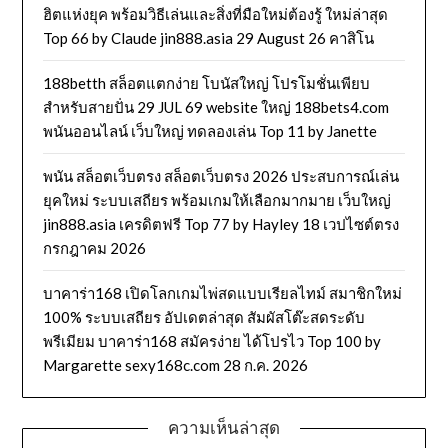
ฮิตแห่งยุค พร้อมวิธีเล่นและสิ่งที่มือใหม่ต้องรู้ ใหม่ล่าสุด
Top 66 by Claude jin888.asia 29 August 26 คาสิโน
188betth สล็อตแตกง่าย โบนัสใหญ่ โปรโมชั่นเพียบ
สำหรับสายปั่น 29 JUL 69 website ใหญ่ 188bets4.com
พนันออนไลน์ เว็บใหญ่ ทดลองเล่น Top 11 by Janette
พนัน สล็อตเว็บตรง สล็อตเว็บตรง 2026 ประสบการณ์เล่น
ยุคใหม่ ระบบเสถียร พร้อมเกมให้เลือกมากมาย เว็บใหญ่
jin888.asia เครดิตฟรี Top 77 by Hayley 18 เวปไซต์ตรง
กรกฎาคม 2026
บาคาร่า168 เปิดโลกเกมไพ่สดแบบเรียลไทม์ สมาชิกใหม่
100% ระบบเสถียร อัปเดตล่าสุด สัมผัสโต๊ะสดระดับ
พรีเมียม บาคาร่า168 สมัครง่าย ได้โปรไว Top 100 by
Margarette sexy168c.com 28 ก.ค. 2026
ความเห็นล่าสุด