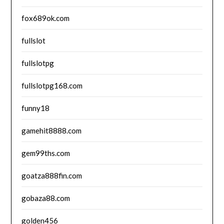
fox689ok.com
fullslot
fullslotpg
fullslotpg168.com
funny18
gamehit8888.com
gem99ths.com
goatza888fin.com
gobaza88.com
golden456