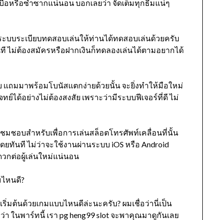
เบื่อหรือซ้ำซากแน่นอน บอกเลยว่า จัดเต็มทุกธีมแน่ๆ
ระบบระเบียบทดสอบเล่นให้ท่านได้ทดสอบเล่นด้วยครับ
ที ไม่ต้องสมัครหรือฝากเงินก็ทดลองเล่นได้ตามอยากได้
่าย แถมมาพร้อมโบนัสแตกง่ายด้วยนั้น จะยิ่งทำให้มือใหม่
ทย์ได้อย่างไม่ต้องสงสัย เพราะว่ามีระบบฟีเจอร์ที่ดี ไม่
มชอบสำหรับเพื่อการเล่นสล็อตโทรศัพท์เคลื่อนที่นั้น
ยทันที ไม่ว่าจะใช้งานผ่านระบบ iOS หรือ Android
วกต่อผู้เล่นใหม่แน่นอน
มไหนดี?
ริ่มต้นด้วยเกมแบบไหนดีล่ะนะครับ? ผมเชื่อว่านี่เป็น
ๆว่า ในพาร์ทนี้ เรา pg heng99 slot จะพาคุณมาดูกันเลย