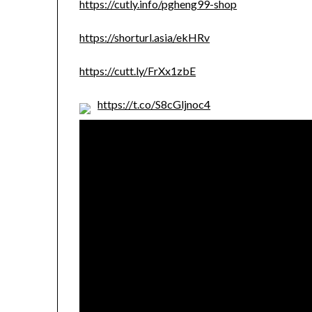
https://cutly.info/pgheng99-shop
https://shorturl.asia/ekHRv
https://cutt.ly/FrXx1zbE
https://t.co/S8cGljnoc4