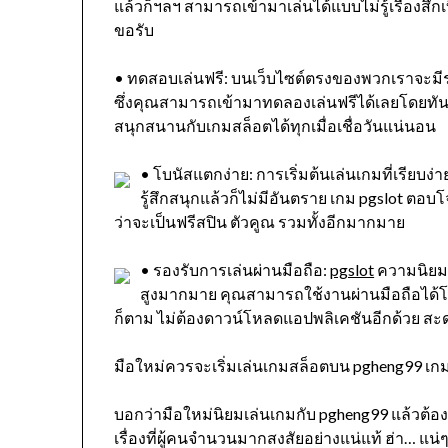
แล้วก็ฯลฯ สามารถเข้ามาเล่นได้แบบไม่รู้เรื่องสึก
ขอรับ
• ทดสอบเล่นฟรี: บนเว็บไซต์ตรงของพวกเราจะมี
ซึ่งคุณสามารถเข้ามาทดลองเล่นฟรีได้เลยโดยทัน
สนุกสนานกับเกมสล็อตได้ทุกเมื่อเชื่อวันแน่นอน
• โบนัสแตกง่าย: การเริ่มต้นเล่นเกมที่เรียบง
รู้สึกสนุกแล้วก็ไม่มีอันตราย เกม pgslot ตอบโจ
ว่าจะเป็นฟรีสปิน ตัวคูณ รวมทั้งอีกมากมาย
• รองรับการเล่นผ่านมือถือ:
pgslot
ความนิยมช
สูงมากมาย คุณสามารถใช้งานผ่านมือถือได้โด
ก็ตาม ไม่ต้องดาวน์โหลดแอปพลิเคชันอีกด้วย สะด
มือใหม่ควรจะเริ่มเล่นเกมสล็อตบน pgheng99 เก
บอกว่ามือใหม่นิยมเล่นเกมกับ pgheng99 แล้วต้องเ
เรื่องที่ผู้คนจำนวนมากสงสัยอย่างแน่แท้ ฮ่า… แน่