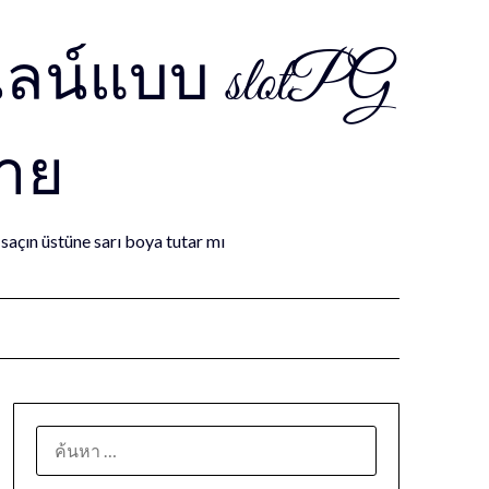
ไลน์แบบ slotPG
าย
saçın üstüne sarı boya tutar mı
ค้นหา
สำหรับ: