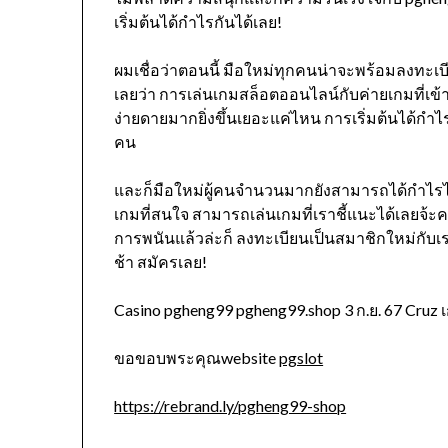
เริ่มต้นได้กำไรกันได้เลย!
ผมเชื่อว่าตอนนี้ มือใหม่ทุกคนน่าจะพร้อมลงทะเบี
เลยว่า การเล่นเกมสล็อตออนไลน์กับค่ายเกมที่เข้า
ง่ายดายมากยิ่งขึ้นเยอะแค่ไหน การเริ่มต้นได้กำ
คน
และก็มือใหม่ผู้คนจำนวนมากยังสามารถได้กำไรได้ตั้
เกมที่สนใจ สามารถเล่นเกมที่เราชี้แนะได้เลยจ้ะ
การพนันแล้วล่ะก็ ลงทะเบียนเป็นสมาชิกใหม่กับเร
ช้า สมัครเลย!
Casino pgheng99 pgheng99.shop 3 ก.ย. 67 Cruz
ขอขอบพระคุณwebsite
pgslot
https://rebrand.ly/pgheng99-shop