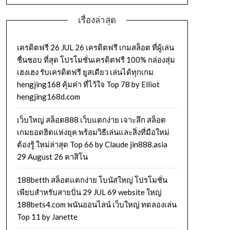
เรื่องล่าสุด
เครดิตฟรี 26 JUL 26 เครดิตฟรี เกมสล็อต ที่ผู้เล่น
ชื่นชอบ ที่สุด โปรโมชั่นเครดิตฟรี 100% กล่องสุ่ม
เฮงเฮง รับเครดิตฟรี ยูสเดียว เล่นได้ทุกเกม
hengjing168 คุ้มค่า ที่ไว้ใจ Top 78 by Elliot
hengjing168d.com
เว็บใหญ่ สล็อต888 เว็บแตกง่าย เจาะลึก สล็อต
เกมยอดฮิตแห่งยุค พร้อมวิธีเล่นและสิ่งที่มือใหม่
ต้องรู้ ใหม่ล่าสุด Top 66 by Claude jin888.asia
29 August 26 คาสิโน
188betth สล็อตแตกง่าย โบนัสใหญ่ โปรโมชั่น
เพียบสำหรับสายปั่น 29 JUL 69 website ใหญ่
188bets4.com พนันออนไลน์ เว็บใหญ่ ทดลองเล่น
Top 11 by Janette