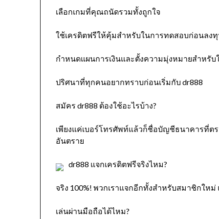
เลือกเกมที่คุณถนัดรวมทั้งถูกใจ
ใช้เครดิตฟรีให้คุ้มสำหรับในการทดสอบก่อนลงทุ
กำหนดแผนการเงินและตั้งความมุ่งหมายสำหรับ
ปริศนาที่ทุกคนอยากทราบก่อนเริ่มกับ dr888
สมัคร dr888 ต้องใช้อะไรบ้าง?
เพียงแค่เบอร์โทรศัพท์แล้วก็ชื่อบัญชีธนาคารที่ตร
อันตราย
dr888 แจกเครดิตฟรีจริงไหม?
จริง 100%! พวกเราแจกอีกทั้งสำหรับสมาชิกใหม่ แล้
เล่นผ่านมือถือได้ไหม?