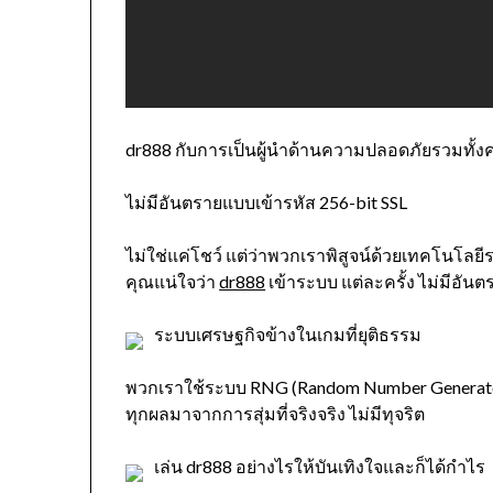
dr888 กับการเป็นผู้นำด้านความปลอดภัยรวมทั้ง
ไม่มีอันตรายแบบเข้ารหัส 256-bit SSL
ไม่ใช่แค่โชว์ แต่ว่าพวกเราพิสูจน์ด้วยเทคโนโลยีร
คุณแน่ใจว่า
dr888
เข้าระบบ แต่ละครั้ง ไม่มีอันต
ระบบเศรษฐกิจข้างในเกมที่ยุติธรรม
พวกเราใช้ระบบ RNG (Random Number Generator) ท
ทุกผลมาจากการสุ่มที่จริงจริง ไม่มีทุจริต
เล่น dr888 อย่างไรให้บันเทิงใจและก็ได้กำไร