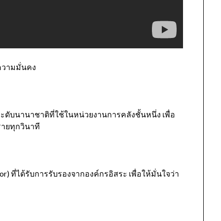
ความมั่นคง
ะดับนานาชาติที่ใช้ในหน่วยงานการคลังชั้นหนึ่ง เพื่อ
รายทุกวินาที
ี่ได้รับการรับรองจากองค์กรอิสระ เพื่อให้มั่นใจว่า