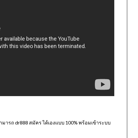
ก็สามารถ dr888 สมัคร ได้เองแบบ 100% พร้อมเข้าระบบ