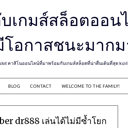
ไปกับเกมส์สล็อตออน
ี่มีโอกาสชนะมากม
t คาสิโนออนไลน์ที่มาพร้อมกับเกมส์สล็อตที่น่าตื่นเต้นที่สุด kızıl 
BLOG
CONTACT
WELCOME TO THE FAMILY!
ber dr888 เล่นได้ไม่มีซ้ำโยก