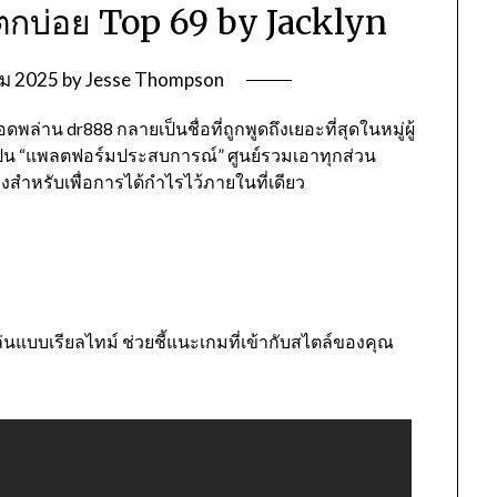
แตกบ่อย Top 69 by Jacklyn
ม 2025
by
Jesse Thompson
พล่าน dr888 กลายเป็นชื่อที่ถูกพูดถึงเยอะที่สุดในหมู่ผู้
่าเป็น “แพลตฟอร์มประสบการณ์” ศูนย์รวมเอาทุกส่วน
สำหรับเพื่อการได้กำไรไว้ภายในที่เดียว
นแบบเรียลไทม์ ช่วยชี้แนะเกมที่เข้ากับสไตล์ของคุณ