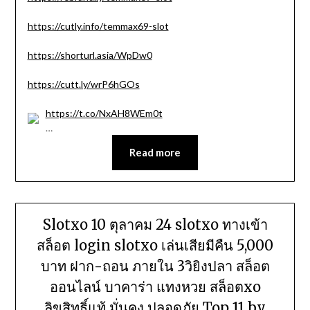
https://cutly.info/temmax69-slot
https://shorturl.asia/WpDw0
https://cutt.ly/wrP6hGOs
https://t.co/NxAH8WEm0t
…
Read more
Slotxo 10 ตุลาคม 24 slotxo ทางเข้า
สล็อต login slotxo เล่นเสียมีคืน 5,000
บาท ฝาก-ถอน ภายใน 3วิยิงปลา สล็อต
ออนไลน์ บาคาร่า แทงหวย สล็อตxo
ลิขสิทธิ์แท้ มั่นคง ปลอดภัย Top 11 by