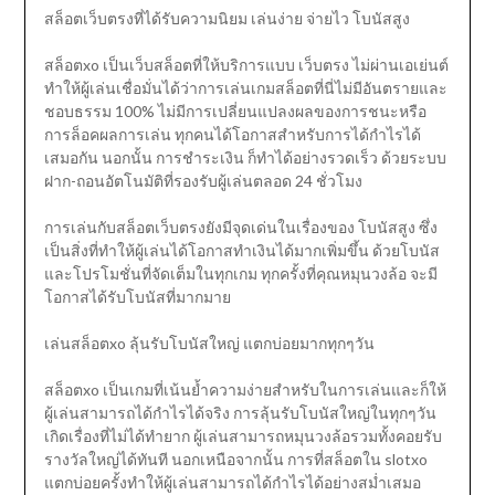
สล็อตเว็บตรงที่ได้รับความนิยม เล่นง่าย จ่ายไว โบนัสสูง
สล็อตxo เป็นเว็บสล็อตที่ให้บริการแบบ เว็บตรง ไม่ผ่านเอเย่นต์
ทำให้ผู้เล่นเชื่อมั่นได้ว่าการเล่นเกมสล็อตที่นี่ไม่มีอันตรายและ
ชอบธรรม 100% ไม่มีการเปลี่ยนแปลงผลของการชนะหรือ
การล็อคผลการเล่น ทุกคนได้โอกาสสำหรับการได้กำไรได้
เสมอกัน นอกนั้น การชำระเงิน ก็ทำได้อย่างรวดเร็ว ด้วยระบบ
ฝาก-ถอนอัตโนมัติที่รองรับผู้เล่นตลอด 24 ชั่วโมง
การเล่นกับสล็อตเว็บตรงยังมีจุดเด่นในเรื่องของ โบนัสสูง ซึ่ง
เป็นสิ่งที่ทำให้ผู้เล่นได้โอกาสทำเงินได้มากเพิ่มขึ้น ด้วยโบนัส
และโปรโมชั่นที่จัดเต็มในทุกเกม ทุกครั้งที่คุณหมุนวงล้อ จะมี
โอกาสได้รับโบนัสที่มากมาย
เล่นสล็อตxo ลุ้นรับโบนัสใหญ่ แตกบ่อยมากทุกๆวัน
สล็อตxo เป็นเกมที่เน้นย้ำความง่ายสำหรับในการเล่นและก็ให้
ผู้เล่นสามารถได้กำไรได้จริง การลุ้นรับโบนัสใหญ่ในทุกๆวัน
เกิดเรื่องที่ไม่ได้ทำยาก ผู้เล่นสามารถหมุนวงล้อรวมทั้งคอยรับ
รางวัลใหญ่ได้ทันที นอกเหนือจากนั้น การที่สล็อตใน slotxo
แตกบ่อยครั้งทำให้ผู้เล่นสามารถได้กำไรได้อย่างสม่ำเสมอ