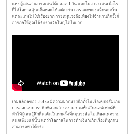
แห่ง ผู้เล่นสามารถเล่นได้ตลอด 1 วัน และไม่ว่าจะเล่นเมื่อไร
ก็ได้โอกาสลุ้นแจ็คพอตได้แต่ละวัน การแตกของแจ็คพอตใน
แต่ละเกมไม่ใช่เรื่องยาก การหมุนวงล้อเพียงไม่จำนวนกี่ครั้งก็
อาจก่อให้คุณได้รับรางวัลใหญ่ได้ไม่ยาก
เกมสล็อตของ slotxo มีความมากมายอีกทั้งในเรื่องของธีมเกม
การออกแบบกราฟิกที่สวยสดงดงาม รวมทั้งเสียงเอฟเฟกต์ที่
ทำให้ผู้เล่นรู้สึกตื่นเต้นในทุกครั้งที่หมุนวงล้อ ไม่เพียงแค่ความ
สนุกเพียงแค่นั้น แต่ว่าโอกาสในการทำเงินก็เกิดเรื่องที่ทุกคน
สามารถทำได้จริง