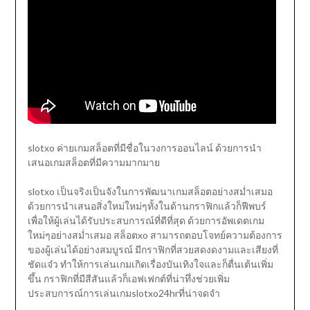
slotxo ค่ายเกมสล็อตที่มีชื่อในวงการออนไลน์ ด้วยการนำ
เสนอเกมสล็อตที่มีความมากมาย
slotxo เป็นจริงเป็นจังในการพัฒนาเกมสล็อตอย่างสม่ำเสมอ
ด้วยการนำเสนอสิ่งใหม่ใหม่ๆทั้งในด้านกราฟิกแล้วก็ฟีพบร์
เพื่อให้ผู้เล่นได้รับประสบการณ์ที่ดีที่สุด ด้วยการอัพเดตเกม
ใหม่ๆอย่างสม่ำเสมอ สล็อตxo สามารถตอบโจทย์ความต้องการ
ของผู้เล่นได้อย่างสมบูรณ์ มีกราฟิกที่สวยสดงดงามและเสียงที่
ชัดแจ๋ว ทำให้การเล่นเกมเกิดเรื่องบันเทิงใจและก็ตื่นเต้นเพิ่ม
ขึ้น กราฟิกที่มีสีสันแล้วก็เอฟเฟกต์ที่น่าทึ่งช่วยเพิ่ม
ประสบการณ์การเล่นเกมslotxo24hrที่น่าจดจำ