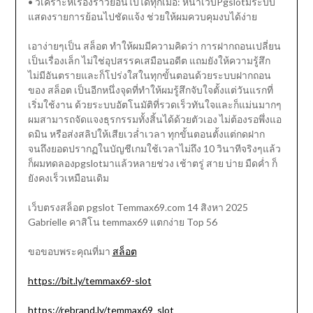
• วิเคราะห์เรื่องราวย้อนไปได้ทุกเมื่อ: หน้าเว็บPgslotมีระบบ
แสดงรายการย้อนไปชัดแจ้ง ช่วยให้ผมควบคุมงบได้ง่าย
เอาง่ายๆเป็น สล็อต ทำให้ผมมีความคิดว่า การฝากถอนเปลี่ยน
เป็นเรื่องเล็ก ไม่ใช่อุปสรรคเสมือนอดีต แถมยังให้ความรู้สึก
ไม่มีอันตรายและก็โปร่งใสในทุกขั้นตอนด้วยระบบฝากถอน
ของ สล็อต เป็นอีกหนึ่งจุดที่ทำให้ผมรู้สึกจับใจตั้งแต่วันแรกที่
เริ่มใช้งาน ด้วยระบบอัตโนมัติที่รวดเร็วทันใจและก็แม่นมากๆ
ผมสามารถจัดแจงธุรกรรมทั้งสิ้นได้ด้วยตัวเอง ไม่ต้องรอพึ่งแอ
ดมิน หรือส่งสลิปให้เสียเวล่ำเวลา ทุกขั้นตอนตั้งแต่กดฝาก
จนถึงยอดปรากฏในบัญชีเกมใช้เวลาไม่ถึง 10 วินาทีจริงๆแล้ว
ก็ผมทดลองpgslotมาแล้วหลายช่วง เช้าตรู่ สาย บ่าย มืดค่ำ ก็
ยังคงเร็วเหมือนเดิม
เว็บตรงสล็อต pgslot Temmax69.com 14 สิงหา 2025
Gabrielle คาสิโน temmax69 แตกง่าย Top 56
ขอขอบพระคุณที่มา
สล็อต
https://bit.ly/temmax69-slot
https://rebrand.ly/temmax69_slot