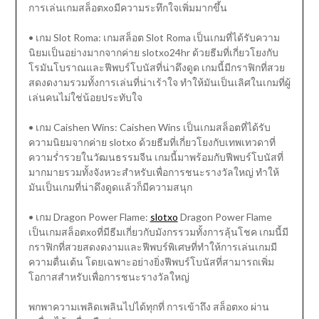
การเล่นเกมสล็อตxoมีความระทึกใจเพิ่มมากขึ้น
• เกม Slot Roma: เกมสล็อต Slot Roma เป็นเกมที่ได้รับความ
นิยมเป็นอย่างมากจากค่าย slotxo24hr ด้วยธีมที่เกี่ยวโยงกับ
โรมันโบราณและฟีพบร์โบนัสที่น่าดึงดูด เกมนี้มีกราฟิกที่สวย
สดงดงามรวมทั้งการเล่นที่น่าเร้าใจ ทำให้มันเป็นเลิศในเกมที่ผู้
เล่นคนไม่ใช่น้อยประทับใจ
• เกม Caishen Wins: Caishen Wins เป็นเกมสล็อตที่ได้รับ
ความนิยมจากค่าย slotxo ด้วยธีมที่เกี่ยวโยงกับเทพเทวดาที่
ความร่ำรวยในวัฒนธรรมจีน เกมนี้มาพร้อมกับฟีพบร์โบนัสที่
มากมายรวมทั้งจังหวะสำหรับเพื่อการชนะรางวัลใหญ่ ทำให้
มันเป็นเกมที่น่าดึงดูดแล้วก็มีความสนุก
• เกม Dragon Power Flame:
slotxo
Dragon Power Flame
เป็นเกมสล็อตxoที่มีธีมเกี่ยวกับมังกรรวมทั้งการลุ้นโชค เกมนี้มี
กราฟิกที่สวยสดงดงามและฟีพบร์พิเศษที่ทำให้การเล่นเกมมี
ความตื่นเต้น โดยเฉพาะอย่างยิ่งฟีพบร์โบนัสที่สามารถเพิ่ม
โอกาสสำหรับเพื่อการชนะรางวัลใหญ่
พกพาความเพลิดเพลินไปได้ทุกที่ การเข้าถึง สล็อตxo ผ่าน