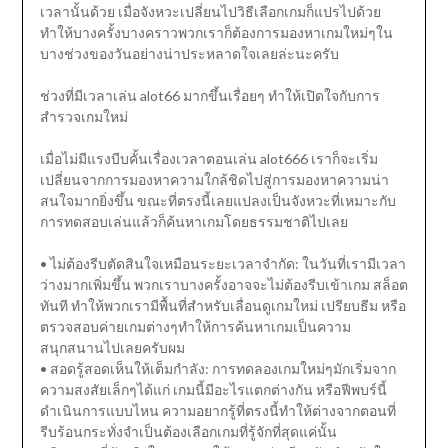
เวลานั้นด้วย เมื่อจังหวะเปลี่ยนไปวิธีเลือกเกมก็แปรไปด้วย
ทำให้บางครั้งบางคราวพวกเราก็ต้องการมองหาเกมใหม่ๆใน
บางช่วงของวันอย่างน่าประหลาดใจเลยล่ะนะครับ
ช่วงที่มีเวลาเล่น alot66 มากขึ้นเรื่อยๆ ทำให้เปิดใจกับการ
สำรวจเกมใหม่
เมื่อไม่มีแรงบีบคั้นเรื่องเวลาตอนเล่น alot666 เราก็จะเริ่ม
เปลี่ยนจากการมองหาความใกล้ชิดไปสู่การมองหาความน่า
สนใจมากยิ่งขึ้น ขณะที่ตรงนี้เลยแปลงเป็นจังหวะที่เหมาะกับ
การทดสอบเล่นแล้วก็ค้นหาเกมโดยธรรมชาติไปเลย
• ไม่ต้องรีบตัดสินใจเหมือนระยะเวลาจำกัด: ในวันที่เรามีเวลา
ว่างมากเพิ่มขึ้น พวกเราบางครั้งอาจจะไม่ต้องรีบเข้าเกม สล็อต
ทันที ทำให้พวกเรามีพื้นที่สำหรับเลื่อนดูเกมใหม่ เปรียบธีม หรือ
ตรวจสอบค่ายเกมต่างๆทำให้การค้นหาเกมเป็นความ
สนุกสนานไปเลยครับผม
• สอดรู้สอดเห็นให้เต็มกำลัง: การทดลองเกมใหม่ๆมักเริ่มจาก
ความสงสัยเล็กๆได้แก่ เกมนี้มีอะไรแตกต่างกัน หรือฟีพบร์นี้
ดำเนินการแบบไหน ความอยากรู้ที่ตรงนี้ทำให้ต่างจากตอนที่
รีบร้อนกระทั่งจำเป็นต้องเลือกเกมที่รู้จักที่สุดแค่นั้น