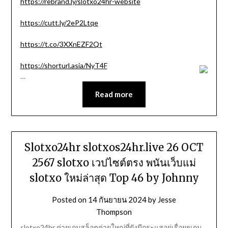
https://rebrand.ly/slotxo24hr-website
https://cutt.ly/2eP2Ltqe
https://t.co/3XXnEZF2Qt
https://shorturl.asia/NyT4F
…
Read more
Slotxo24hr slotxos24hr.live 26 OCT
2567 slotxo เวปไซต์ตรง พนันเว็บแม่
slotxo ใหม่ล่าสุด Top 46 by Johnny
Posted on
14 กันยายน 2024
by
Jesse
Thompson
slotxo24hr ค่ายเกมสล็อตค่ายใหญ่ที่ยังมีกระแสอยู่เรื่อยๆเกม