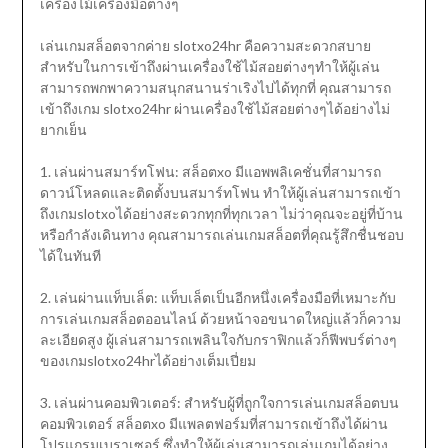
เครื่องไม้เครื่องมือต่างๆ
เล่นเกมสล็อตจากค่าย slotxo24hr คือความสะดวกสบาย
สำหรับในการเข้าถึงผ่านเครื่องใช้ไม้สอยต่างๆทำให้ผู้เล่น
สามารถพกพาความสนุกสนานร่าเริงไปได้ทุกที่ คุณสามารถ
เข้าถึงเกม slotxo24hr ผ่านเครื่องใช้ไม้สอยต่างๆได้อย่างไม่
ยากเย็น
1. เล่นผ่านสมาร์ทโฟน: สล็อตxo มีแอพพลิเคชั่นที่สามารถ
ดาวน์โหลดและติดตั้งบนสมาร์ทโฟน ทำให้ผู้เล่นสามารถเข้า
ถึงเกมslotxoได้อย่างสะดวกทุกที่ทุกเวลา ไม่ว่าคุณจะอยู่ที่บ้าน
หรือกำลังเดินทาง คุณสามารถเล่นเกมสล็อตที่คุณรู้สึกชื่นชอบ
ได้ในทันที
2. เล่นผ่านแท็บเล็ต: แท็บเล็ตเป็นอีกหนึ่งเครื่องมือที่เหมาะกับ
การเล่นเกมสล็อตออนไลน์ ด้วยหน้าจอขนาดใหญ่แล้วก็ความ
ละเอียดสูง ผู้เล่นสามารถเพลินใจกับกราฟิกแล้วก็ฟีพบร์ต่างๆ
ของเกมslotxo24hrได้อย่างเต็มเปี่ยม
3. เล่นผ่านคอมพิวเตอร์: สำหรับผู้ที่ถูกใจการเล่นเกมสล็อตบน
คอมพิวเตอร์ สล็อตxo มีแพลตฟอร์มที่สามารถเข้าถึงได้ผ่าน
โปรแกรมเบราเซอร์ ซึ่งทำให้ผู้เล่นสามารถเล่นเกมได้อย่าง