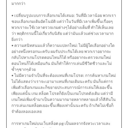
มากกว่า
• เปลี่ยนรูปแบบการเลือกเกมได้เสมอ: วันที่มีเวลาน้อย พวกเรา
ชอบเลือกเกมเดิมอัตโนมัติ แต่ว่าในวันที่มีเวลาเพิ่มขึ้นเรื่อยๆ
พวกเราจะใช้เวลาตรวจเกมต่างๆได้อย่างเต็มที่ ทำให้เห็นเลย
ว่า พฤติกรรมนี้ไม่เกี่ยวกับนิสัย แต่ว่ามันแล้วแต่ช่วงเวลามาก
ยิ่งกว่า
• ความสนิทสนมแล้วก็ความแปลกใหม่: ไม่มีผู้ใดเลือกอย่างใด
อย่างหนึ่งหรอกนะครับ ผมรับประกันได้เลย พวกเราอยากจะ
กลับไปหาเกมโปรดตอนไหนก็ได้ หรืออยากจะตรวจเกมใหม่
ตอนไหนก็ได้เหมือนกัน มันก็ทำให้การเล่นมีชีวิตชีวาและไม่
ซ้ำๆซากๆด้วย
• ไม่มีความจำเป็นที่จะต้องแทนที่เกมโปรด: การค้นหาเกมใหม่
ไม่ได้แสดงว่าเราจะเอามาแทนที่เกมเดิมนะครับ มันก็แค่การ
เพิ่มตัวเลือกเกมและก็ขยายประสบการณ์การเล่นให้เยอะขึ้น
เพียงแค่นั้น เกม สล็อต โปรดก็ยังเป็นเกมโปรดดังเดิม แต่ว่ามี
เกมใหม่เพิ่มเข้ามาเป็นความมากมายหลากหลายแล้วก็สีสันใน
การเล่นเกมสล็อตเยอะขึ้นเพียงเท่านั้นนะครับ ถ้าเกิดไม่เชื่อก็
จำต้องลองเองเลย
การหาเกมใหม่บนเว็บสล็อต pg เป็นผลจากจังหวะเวลาและ