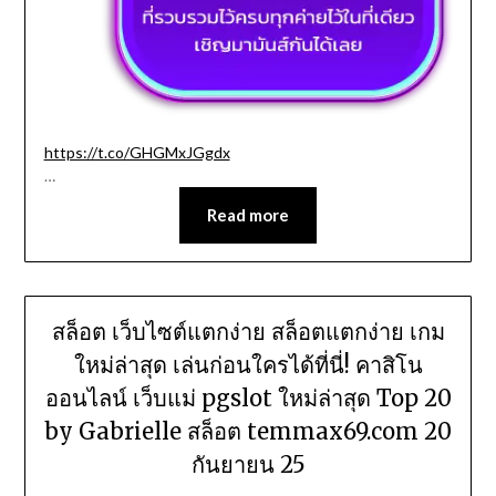
https://t.co/GHGMxJGgdx
…
Read more
สล็อต เว็บไซต์แตกง่าย สล็อตแตกง่าย เกม
ใหม่ล่าสุด เล่นก่อนใครได้ที่นี่! คาสิโน
ออนไลน์ เว็บแม่ pgslot ใหม่ล่าสุด Top 20
by Gabrielle สล็อต temmax69.com 20
กันยายน 25