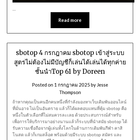
…
Read more
sbotop 4 กรกฎาคม sbotop เข้าสู่ระบบ
สูตรไม่ต้องไม่มีบัญชีก็เล่นได้เล่นได้ทุกค่าย
ชั้นนำTop 61 by Doreen
Posted on
1 กรกฎาคม 2025
by
Jesse
Thompson
ถ้าหากคุณเป็นคนอีกคนหนึ่งที่กำลังมองหาเว็บเดิมพันออนไลน์
ที่มั่นอาจ ไม่เป็นอันตราย แล้วก็ได้ผลตอบแทนที่คุ้ม sbotop คือ
หนึ่งในตัวเลือกที่ไม่สมควรละเลย ด้วยประสบการณ์สำหรับ
เพื่อการให้บริการมาอย่างนานแล้วก็ระบบที่นำสมัย sbotop ได้
รับความเชื่อถือจากผู้เล่นทั้งโลกในด้านการเดิมพันกีฬา คาสิ
โนสด แล้วก็เกมสล็อต พร้อมด้วยมีระบบ sbotop สมัคร และ