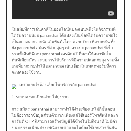
ในสมัยที่การเล่นคาสิโนออนไลน์แปลงเป็นหนึ่งในกิจกรรมที่
ได้รับความนิยม pananthai ได้แปลงเป็นชื่อที่ได้รับความพอใจ
เป็นอย่างมากจากนักเดิมพันทั่วไทย ด้วยบริการที่ครบครัน ทั้ง
ยัง pananthai สมัคร ที่ง่ายสุดๆ เข้าสู่ระบบ pananthai ที่เร็ว
รวมทั้งสิทธิพิเศษ pananthai เครดิตฟรี ที่มอบให้สมาชิกใน
ทันทีเมื่อสมัคร ระบบการให้บริการที่มีความปลอดภัยสูง รวมทั้ง
เกมที่มากมายทำให้ pananthai เป็นเยี่ยมในแพลตฟอร์มที่ควร
จะทดลองใช้งาน
เพราะอะไรต้องเลือกใช้บริการกับ pananthai
1. ระบบลงทะเบียนง่าย ไม่ยุ่งยาก
การ สมัคร pananthai สามารถทำได้ง่ายเพียงแต่ไม่กี่ขั้นตอน
ไม่ต้องกรอกข้อมูลส่วนตัวมาก เพียงแต่ใช้เบอร์โทรศัพท์ และก็
การันตี OTP ก็สามารถสร้างบัญชีได้ข้างในไม่ถึงนาที ไม่มีค่า
ขนบธรรมเนียมประเพณีแรกเข้าและไม่ต้องใช้เอกสารยืนยัน