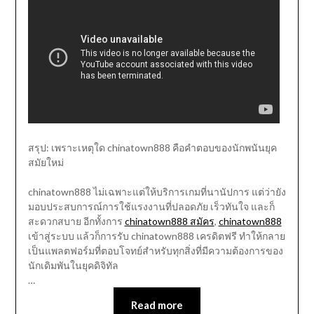
สรุป: เพราะเหตุใด chinatown888 คือคำตอบของนักพนันยุค
สมัยใหม่
chinatown888 ไม่เฉพาะแต่ให้บริการเกมที่นานัปการ แต่ว่ายัง
มอบประสบการณ์การใช้แรงงานที่ปลอดภัย เร็วทันใจ และก็
สะดวกสบาย อีกทั้งการ
chinatown888 สมัคร
,
chinatown888
เข้าสู่ระบบ แล้วก็การรับ chinatown888 เครดิตฟรี ทำให้กลาย
เป็นแพลตฟอร์มที่ตอบโจทย์สำหรับทุกสิ่งที่มีความต้องการของ
นักเดิมพันในยุคดิจิทัล
…
Read more