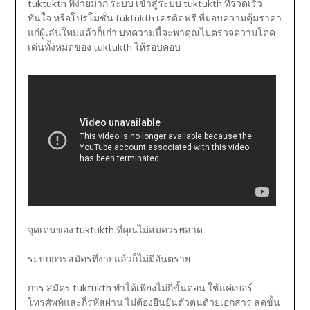
tuktukth ที่ง่ายมาก ระบบ เข้าสู่ระบบ tuktukth ที่รวดเร็ว
ทันใจ หรือโปรโมชั่น tuktukth เครดิตฟรี ที่มอบความคุ้มราคา
แก่ผู้เล่นใหม่แล้วก็เก่า บทความนี้จะพาคุณไปตรวจความโดด
เด่นทั้งหมดของ tuktukth ให้รอบคอบ
จุดเด่นของ tuktukth ที่คุณไม่สมควรพลาด
ระบบการสมัครที่ง่ายแล้วก็ไม่มีอันตราย
การ สมัคร tuktukth ทำได้เพียงไม่กี่ขั้นตอน ใช้แค่เบอร์
โทรศัพท์และก็รหัสผ่าน ไม่ต้องยืนยันตัวตนด้วยเอกสาร ลดขั้น