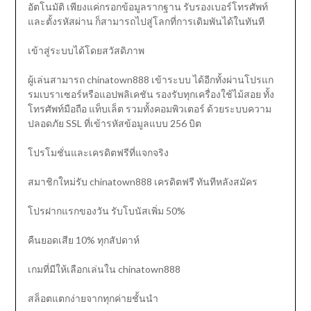
อัตโนมัติ เพียงแค่กรอกข้อมูลรากฐาน รับรองเบอร์โทรศัพท์
และตั้งรหัสผ่าน ก็สามารถไปสู่โลกที่การเดิมพันได้ในทันที
เข้าสู่ระบบได้โดยสวัสดิภาพ
ผู้เล่นสามารถ chinatown888 เข้าระบบ ได้อีกทั้งผ่านโปรแก
รมเบราเซอร์หรือแอปพลิเคชัน รองรับทุกเครื่องใช้ไม้สอย ทั้ง
โทรศัพท์มือถือ แท็บเล็ต รวมทั้งคอมพิวเตอร์ ด้วยระบบความ
ปลอดภัย SSL ที่เข้ารหัสข้อมูลแบบ 256 บิต
โปรโมชั่นและเครดิตฟรีที่แจกจริง
สมาชิกใหม่รับ chinatown888 เครดิตฟรี ทันทีหลังสมัคร
โปรฝากแรกของวัน รับโบนัสเพิ่ม 50%
คืนยอดเสีย 10% ทุกสัปดาห์
เกมที่มีให้เลือกเล่นใน chinatown888
สล็อตแตกง่ายจากทุกค่ายชั้นนำ