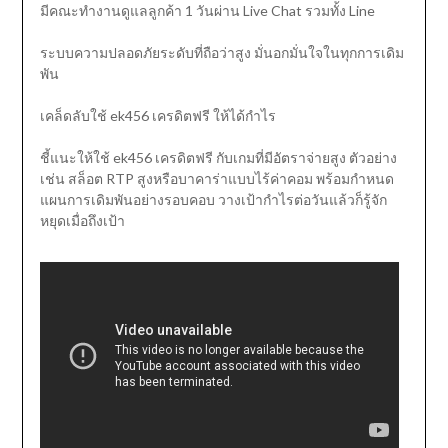
มีคณะทำงานดูแลลูกค้า 1 วันผ่าน Live Chat รวมทั้ง Line
ระบบความปลอดภัยระดับที่ถือว่าสูง มั่นอกมั่นใจในทุกการเดิม
พัน
เคล็ดลับใช้ ek456 เครดิตฟรี ให้ได้กำไร
ชี้แนะให้ใช้ ek456 เครดิตฟรี กับเกมที่มีอัตราจ่ายสูง ตัวอย่าง
เช่น สล็อต RTP สูงหรือบาคาร่าแบบไร้ค่าคอม พร้อมกำหนด
แผนการเดิมพันอย่างรอบคอบ วางเป้ากำไรต่อวันแล้วก็รู้จัก
หยุดเมื่อถึงเป้า