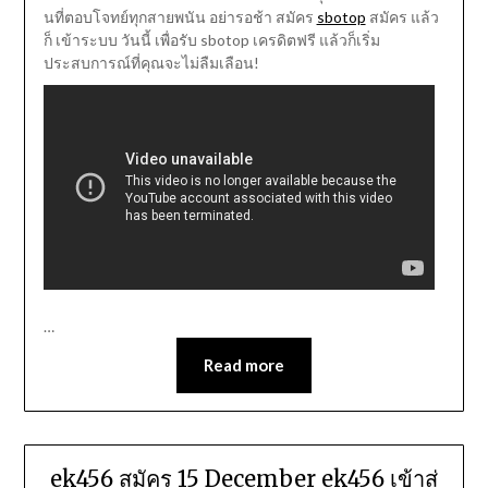
นที่ตอบโจทย์ทุกสายพนัน อย่ารอช้า สมัคร
sbotop
สมัคร แล้ว
ก็ เข้าระบบ วันนี้ เพื่อรับ sbotop เครดิตฟรี แล้วก็เริ่ม
ประสบการณ์ที่คุณจะไม่ลืมเลือน!
…
Read more
ek456 สมัคร 15 December ek456 เข้าสู่