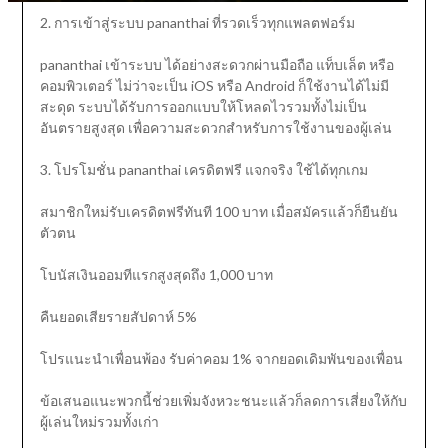
2. การเข้าสู่ระบบ pananthai ที่รวดเร็วทุกแพลตฟอร์ม
pananthai เข้าระบบ ได้อย่างสะดวกผ่านมือถือ แท็บเล็ต หรือ
คอมพิวเตอร์ ไม่ว่าจะเป็น iOS หรือ Android ก็ใช้งานได้ไม่มี
สะดุด ระบบได้รับการออกแบบให้โหลดไวรวมทั้งไม่เป็น
อันตรายสูงสุด เพื่อความสะดวกสำหรับการใช้งานของผู้เล่น
3. โปรโมชั่น pananthai เครดิตฟรี แจกจริง ใช้ได้ทุกเกม
สมาชิกใหม่รับเครดิตฟรีทันที 100 บาท เมื่อสมัครแล้วก็ยืนยัน
ตัวตน
โบนัสเงินออมทีแรกสูงสุดถึง 1,000 บาท
คืนยอดเสียรายสัปดาห์ 5%
โปรแนะนำเพื่อนพ้อง รับค่าคอม 1% จากยอดเดิมพันของเพื่อน
ข้อเสนอแนะพวกนี้ช่วยเพิ่มจังหวะชนะแล้วก็ลดการเสี่ยงให้กับ
ผู้เล่นใหม่รวมทั้งเก่า