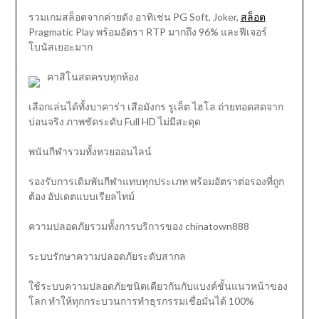
รวมเกมสล็อตจากค่ายดัง อาทิเช่น PG Soft, Joker,
สล็อต
Pragmatic Play พร้อมอัตรา RTP มากถึง 96% และฟีเจอร์
โบนัสเยอะมาก
คาสิโนสดครบทุกห้อง
เลือกเล่นได้ทั้งบาคาร่า เสือมังกร รูเล็ต ไฮโล ถ่ายทอดสดจาก
บ่อนจริง ภาพชัดระดับ Full HD ไม่มีสะดุด
พนันกีฬารวมทั้งหวยออนไลน์
รองรับการเดิมพันกีฬาแทบทุกประเภท พร้อมอัตราต่อรองที่ถูก
ต้อง อัปเดตแบบเรียลไทม์
ความปลอดภัยรวมทั้งการบริการของ chinatown888
ระบบรักษาความปลอดภัยระดับสากล
ใช้ระบบความปลอดภัยชนิดเดียวกันกับแบงค์ชั้นแนวหน้าของ
โลก ทำให้ทุกกระบวนการทำธุรกรรมเชื่อมั่นได้ 100%