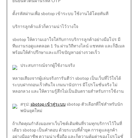
ยืนยันตัวตนผ่านรหัส OTP
ตั้งรหัสผ่านเพื่อ sbotop เข้าระบบ ใช้งานได้โดยทันที
บริการลูกค้าแล้วก็ความน่าไว้วางใจ
sbotop ให้ความเอาใจใส่กับการบริการลูกค้าอย่างมือโปร มี
ทีมงานรอดูแลตลอด 1 วัน ผ่านวิถีทางไลน์ แชทสด และก็อีเมล
พร้อมให้คำปรึกษาและแก้ไขปัญหาอย่างรวดเร็ว
ประสบการณ์จากผู้ใช้งานจริง
หลายเสียงจากผู้เล่นจริงการันตีว่า sbotop เป็นเว็บที่ไว้ใจได้
ระบบฝากถอนเร็วทันใจ เกมนานัปการ มีโปรโมชั่นจริง ไม่
หลอกลวง และให้ความรู้สึกไม่เป็นอันตรายสำหรับการใช้งาน
สรุป:
sbotop เข้าสู่ระบบ
sbotop ตัวเลือกที่ใช่สำหรับนัก
พนันยุคใหม่
ถ้าเกิดคุณกำลังมองหาเว็บไซต์เดิมพันที่รวมทุกบริการไว้ในที่
เดียว sbotop เป็นคำตอบ ด้วยระบบที่ล้ำยุค การดูแลลูกค้า
อย่างมืออาชีพ ความน่าเชื่อถือ และก็ความคุ้มค่าของโปรโมชั่