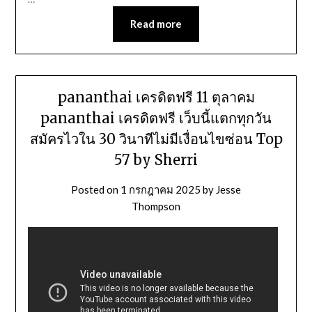
Read more
pananthai เครดิตฟรี 11 ตุลาคม
pananthai เครดิตฟรี เว็บนี้แตกทุกวัน
สมัครไวใน 30 วินาทีไม่มีเงื่อนไขซ่อน Top
57 by Sherri
Posted on
1 กรกฎาคม 2025
by
Jesse
Thompson