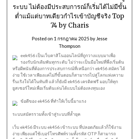
ระบบ ไม่ต้องมีประสบการณ์ก็เริ่มได้ไม่มีขั้น
ต่ำแม้แต่บาทเดียวกำไรเข้าบัญชีจริง Top
74 by Charis
Posted on
1 กรกฎาคม 2025
by
Jesse
Thompson
eek456 เป็นเว็บคาสิโนออนไลน์ที่ถูกวางแบบมาเพื่อ
รองรับนักเดิมพันทุกระดับ ไม่ว่าจะเป็นมือใหม่ที่พึ่งเริ่มต้น
หรือผีพนันที่ต้องการประสบการณ์ที่เหนือกว่า ek456 สมัคร ได้
ง่าย ใช้เวลาเพียงแค่ไม่กี่ขั้นตอนก็สามารถไปสู่โลกแห่งความ
รื่นเริงใจได้ในทันที แล้วก็ยังมี ek456 เครดิตฟรี มอบให้ทุก
ยูสเซอร์ใหม่เพื่อเริ่มต้นเล่นได้แบบไม่ต้องลงทุนเอง
ข้อดีของ ek456 ที่ทำให้เว็บนี้มาแรง
ระบบสมัครรวมทั้งเข้าสู่ระบบที่ล้ำยุค
เว็บ ek456 มีระบบ ek456 เข้าระบบ ที่ปลอดภัยแล้วก็ใช้งาน
ง่าย เพียงแต่ใช้เบอร์โทรศัพท์รวมทั้งรหัส OTP ก็สามารถ