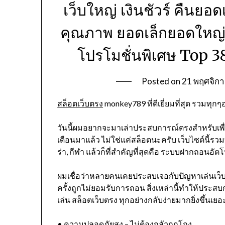
เว็บใหญ่ เงินชัวร์ คืนย
คุณภาพ ยอดเล็กยอดใหญ่ 
โปรโมชั่นพิเศษ Top
Posted on
21 พฤศจิก
สล็อตเว็บตรง
monkey789 ที่ดีเยี่ยมที่สุด รวมทุก
วันนี้ผมอยากจะมาเล่าประสบการณ์ตรงสำหรับเพื่อ
เดือนมาแล้ว ไม่ใช่แค่สล็อตนะครับ เว็บไซต์นี้รวม
ร่า, กีฬา แล้วก็ที่สำคัญที่สุดคือ ระบบฝากถอนอัต
ผมเชื่อว่าหลายคนเคยประสบเจอกับปัญหาเล่นเว็บไซ
ครั้งถูกไม่ยอมรับการถอน สิ่งเหล่านี้ทำให้ประ
เล่น สล็อตเว็บตรง ทุกอย่างกลับง่ายมากยิ่งขึ้นเยอ
• ความปลอดภัยสูง – ไม่ต้องกลัวถูกโกง