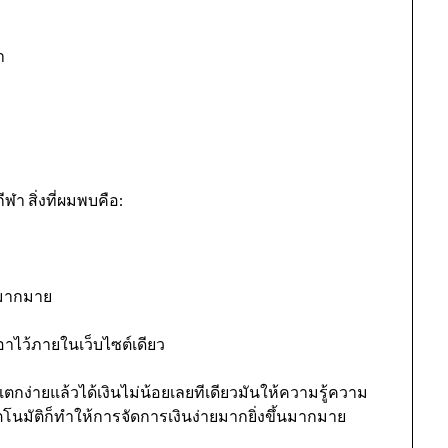
ำ
ฬา สิ่งที่ผมพบคือ:
ามากมาย
อาไว้ภายในเว็บไซต์เดียว
ตกง่ายแล้วได้เงินไม่น้อยเลยทีเดียวมันให้ความรู้ความ
นมัติก็ทำให้การจัดการเงินง่ายมากยิ่งขึ้นมากมาย