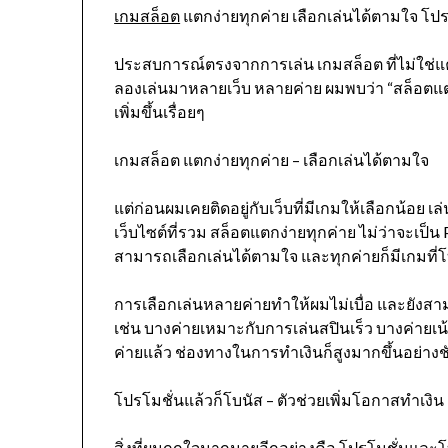
เกมสล็อต
แตกง่ายทุกค่าย เลือกเล่นได้ตามใจ โ
ประสบการณ์ตรงจากการเล่น เกมสล็อต ที่ไม่ใช่แค่
ลองเล่นมาหลายเว็บ หลายค่าย ผมพบว่า “สล็อตแตกง
เพิ่มขึ้นเรื่อยๆ
เกมสล็อต แตกง่ายทุกค่าย – เลือกเล่นได้ตามใจ
แต่ก่อนผมเคยติดอยู่กับเว็บที่มีเกมให้เลือกน้อย
เว็บไซต์ที่รวม สล็อตแตกง่ายทุกค่าย ไม่ว่าจะเป็น
สามารถเลือกเล่นได้ตามใจ และทุกค่ายก็มีเกมที่
การเลือกเล่นหลายค่ายทำให้ผมไม่เบื่อ และยังสา
เช่น บางค่ายเหมาะกับการเล่นสปินเร็ว บางค่ายเน้
ค่ายแล้ว ช่องทางในการทำเงินก็สูงมากขึ้นอย่าง
โปรโมชั่นแล้วก็โบนัส – ตัวช่วยเพิ่มโอกาสทำเงิน
สิ่งที่ผมถูกใจมากมายอีกอย่างคือ โปรโมชั่นและโบ