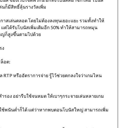
นก็มีสิทธิ์ลุ้นรางวัลเพิ่ม
กาสเล่นตลอด โดยไม่ต้องลงทุนเยอะแยะ รวมทั้งทำให้
ท แต่ได้รับโบนัสเพิ่มเติมอีก 50% ทำให้สามารถหมุน
่ก็สูงขึ้นตามไปด้วย
รง
สล็อต:
ข้อมูล RTP หรืออัตราการจ่าย รู้ไว้ช่วยตกลงใจว่าเกมไหน
นทุนสำรอง อย่ารีบใช้จนหมด ให้เบาๆกระจายเล่นหลายเกม
กใช้พนันต่ำก็ได้ แต่ว่าหากพบตอนโบนัสใหญ่ สามารถเพิ่ม