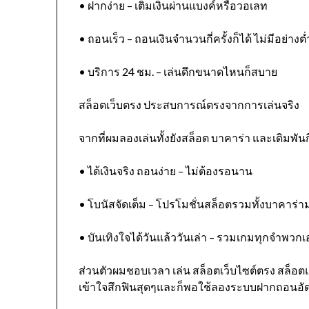
• ฝากง่าย – เติมเงินผ่านแบงค์หรือวอเลท
• ถอนเร็ว – ถอนเงินจำนวนกี่ครั้งก็ได้ ไม่มีอย่างต่
• บริการ 24 ชม. – เล่นดึกขนาดไหนก็สบาย
สล็อตเว็บตรง ประสบการณ์ตรงจากการเล่นจริง
จากที่ผมลองเล่นทั้งยังสล็อต บาคาร่า และเดิมพันกี
• ได้เงินจริง ถอนง่าย – ไม่ต้องรอนาน
• โบนัสจัดเต็ม – โปรโมชั่นสล็อตรวมทั้งบาคาร่
• บันเทิงใจได้วันแล้ววันเล่า – รวมเกมทุกจำพวกเ
ส่วนตัวผมชอบเวลา เล่น สล็อตเว็บไซต์ตรง สล็อตแ
เข้าใจสึกฟินสุดๆและก็พอใช้ลองระบบฝากถอนอัตโ