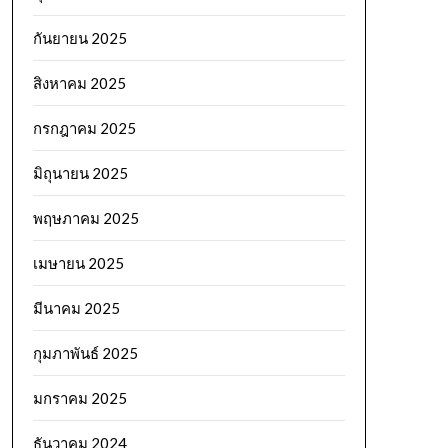
กันยายน 2025
สิงหาคม 2025
กรกฎาคม 2025
มิถุนายน 2025
พฤษภาคม 2025
เมษายน 2025
มีนาคม 2025
กุมภาพันธ์ 2025
มกราคม 2025
ธันวาคม 2024