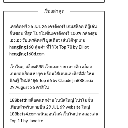
เรื่องล่าสุด
เครดิตฟรี 26 JUL 26 เครดิตฟรี เกมสล็อต ที่ผู้เล่น
ชื่นชอบ ที่สุด โปรโมชั่นเครดิตฟรี 100% กล่องสุ่ม
เฮงเฮง รับเครดิตฟรี ยูสเดียว เล่นได้ทุกเกม
hengjing168 คุ้มค่า ที่ไว้ใจ Top 78 by Elliot
hengjing168d.com
เว็บใหญ่ สล็อต888 เว็บแตกง่าย เจาะลึก สล็อต
เกมยอดฮิตแห่งยุค พร้อมวิธีเล่นและสิ่งที่มือใหม่
ต้องรู้ ใหม่ล่าสุด Top 66 by Claude jin888.asia
29 August 26 คาสิโน
188betth สล็อตแตกง่าย โบนัสใหญ่ โปรโมชั่น
เพียบสำหรับสายปั่น 29 JUL 69 website ใหญ่
188bets4.com พนันออนไลน์ เว็บใหญ่ ทดลองเล่น
Top 11 by Janette