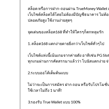
สล็อต หรือการฝาก-ถอนผ่าน TrueMoney Wallet เ
เว็บไซต์สล็อตได้โดยไม่ต้องมีบัญชีธนาคาร ไม่ต
ปลอดภัยสูง ใช้งานง่ายสุดๆ
จุดเด่นของสล็อต168 ที่ทำให้ใครๆก็ตกหลุมรัก
1. สล็อต168 แตกง่ายดายยิ่งกว่าเว็บไซต์ทั่วๆไป
เว็บไซต์แห่งนี้เน้นเกมจากค่ายดัง อาทิเช่น PG Sl
ทุกเกมผ่านการคัดสรรมาแล้วว่า โบนัสแตกง่าย จ่
2.ระบบออโต้เต็มต้นแบบ
ไม่ว่าจะเป็นการสมัคร ฝาก ถอน หรือรับโปรโมชั่
ใช้เวลาไม่ถึง 1 นาที!
3.รองรับ True Wallet แบบ 100%