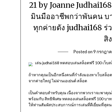
21 by Joanne Judhai16
มินมืออาชีพกว่าพันคน บา
ทุกค่ายดัง judhai168 ร่
สิ
Posted on
9 กรกฎาค
เล่น judhai168 ทดสอบเล่นสล็อตฟรี 100 เว็บสล
ถ้าหากคุณเป็นอีกหนึ่งคนที่กำลังมองหาเว็บสล็อ
จากค่ายใหญ่ ไม่ผ่านเอเย่นต์ สล็อต
เป็นคำตอบสำหรับคุณ เนื่องจากพวกเราจะพาคุณไปร
พร้อมกับ สิทธิพิเศษ ทดลองเล่นสล็อตฟรี 100 บา
ให้ท่านสัมผัสประสบการณ์การเล่นที่ดีเยี่ยมที่สุด