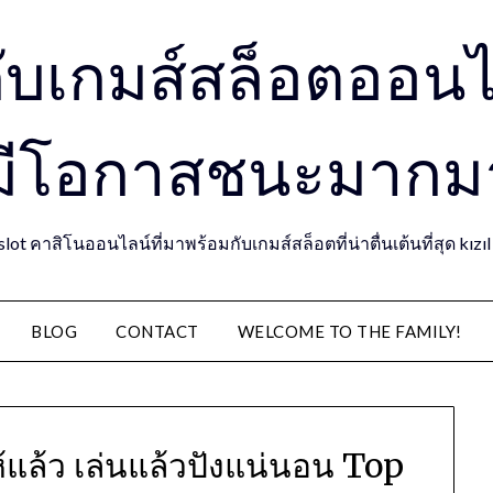
ไปกับเกมส์สล็อตออน
ี่มีโอกาสชนะมากม
t คาสิโนออนไลน์ที่มาพร้อมกับเกมส์สล็อตที่น่าตื่นเต้นที่สุด kızıl 
BLOG
CONTACT
WELCOME TO THE FAMILY!
แล้ว เล่นแล้วปังแน่นอน Top