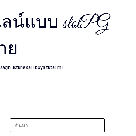
ไลน์แบบ slotPG
าย
saçın üstüne sarı boya tutar mı
ค้นหา
สำหรับ: