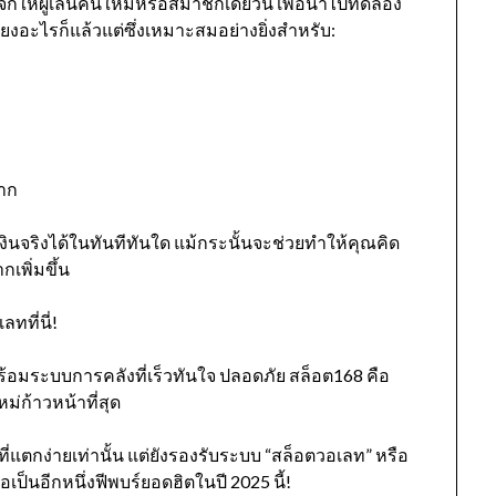
กให้ผู้เล่นคนใหม่หรือสมาชิกเดี๋ยวนี้ เพื่อนำไปทดลอง
อะไรก็แล้วแต่ซึ่งเหมาะสมอย่างยิ่งสำหรับ:
มาก
เงินจริงได้ในทันทีทันใด แม้กระนั้นจะช่วยทำให้คุณคิด
เพิ่มขึ้น
ทที่นี่!
้อมระบบการคลังที่เร็วทันใจ ปลอดภัย สล็อต168 คือ
ม่ก้าวหน้าที่สุด
อตที่แตกง่ายเท่านั้น แต่ยังรองรับระบบ “สล็อตวอเลท” หรือ
เป็นอีกหนึ่งฟีพบร์ยอดฮิตในปี 2025 นี้!