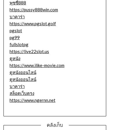
พุซซี่888
https://pussy888win.com
บาคาร่า
https://www.pgslot.golf
pgslot
pg99
fullslotpg
https://live22slot.us
ดูหนัง
https://www.ilike-movie.com
ดูหนังออนไลน์
ดูหนังออนไลน์
บาคาร่า
สล็อตเว็บตรง
https://www.ngernn.net
คลังเก็บ