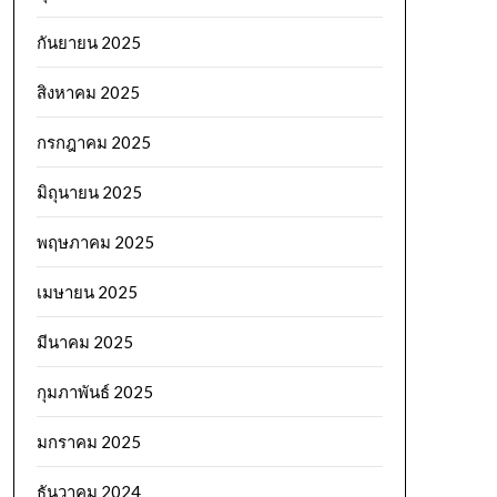
กันยายน 2025
สิงหาคม 2025
กรกฎาคม 2025
มิถุนายน 2025
พฤษภาคม 2025
เมษายน 2025
มีนาคม 2025
กุมภาพันธ์ 2025
มกราคม 2025
ธันวาคม 2024