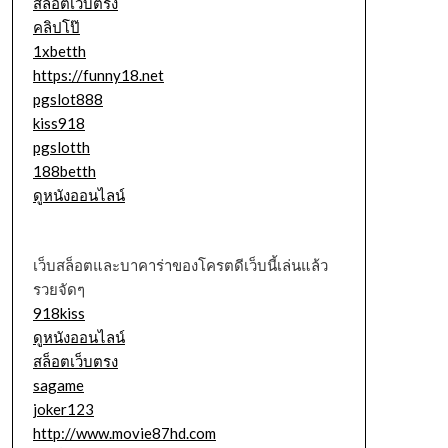
สล็อตเว็บตรง
คลิปโป๊
1xbetth
https://funny18.net
pgslot888
kiss918
pgslotth
188betth
ดูหนังออนไลน์
เว็บสล็อตและบาคาร่าของโครตดีเว็บนี้เล่นแล้ว
รวยจัดๆ
918kiss
ดูหนังออนไลน์
สล็อตเว็บตรง
sagame
joker123
http://www.movie87hd.com