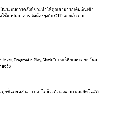
ป็นระบบการคลังที่ช่วยทำให้คุณสามารถเติมเงินเข้า
้องใช้แอปธนาคาร ไม่ต้องยุ่งกับ OTP และมีความ
ot, Joker, Pragmatic Play, SlotXO และก็อีกเยอะมาก โดย
ายจริง
น ทุกขั้นตอนสามารถทำได้ด้วยตัวเองผ่านระบบอัตโนมัติ