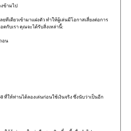
มองข้ามไป
เลยทีเดียวเข้ามาแฝงตัว ทำให้ผู้เล่นมีโอกาสเสี่ยงต่อการ
อตกับเรา คุณจะได้รับสิ่งเหล่านี้:
-ถอน
 ที่ให้ท่านได้ลองเล่นก่อนใช้เงินจริง ซึ่งนับว่าเป็นอีก