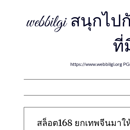
webbilgi สนุก
ท
https://www.webbilgi.org PGslo
สล็อต168 ยกเทพจีนมาให้