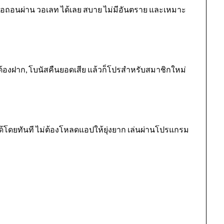
อถอนผ่าน วอเลท ได้เลย สบาย ไม่มีอันตราย และเหมาะ
ต้องฝาก, โบนัสคืนยอดเสีย แล้วก็โปรสำหรับสมาชิกใหม่
นได้โดยทันที ไม่ต้องโหลดแอปให้ยุ่งยาก เล่นผ่านโปรแกรม