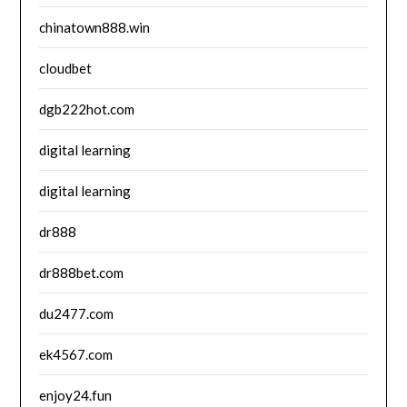
chinatown888.win
cloudbet
dgb222hot.com
digital learning
digital learning
dr888
dr888bet.com
du2477.com
ek4567.com
enjoy24.fun