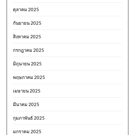
ตุลาคม 2025
กันยายน 2025
สิงหาคม 2025
กรกฎาคม 2025
มิถุนายน 2025
พฤษภาคม 2025
เมษายน 2025
มีนาคม 2025
กุมภาพันธ์ 2025
มกราคม 2025