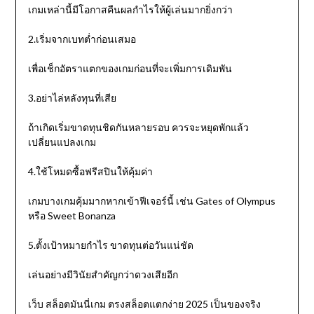
เกมเหล่านี้มีโอกาสคืนผลกำไรให้ผู้เล่นมากยิ่งกว่า
2.เริ่มจากเบทต่ำก่อนเสมอ
เพื่อเช็กอัตราแตกของเกมก่อนที่จะเพิ่มการเดิมพัน
3.อย่าไล่หลังทุนที่เสีย
ถ้าเกิดเริ่มขาดทุนชิดกันหลายรอบ ควรจะหยุดพักแล้ว
เปลี่ยนแปลงเกม
4.ใช้โหมดซื้อฟรีสปินให้คุ้มค่า
เกมบางเกมคุ้มมากหากเข้าฟีเจอร์นี้ เช่น Gates of Olympus
หรือ Sweet Bonanza
5.ตั้งเป้าหมายกำไร ขาดทุนต่อวันแน่ชัด
เล่นอย่างมีวินัยสำคัญกว่าดวงเสียอีก
เว็บ สล็อตมันนี่เกม ตรงสล็อตแตกง่าย 2025 เป็นของจริง