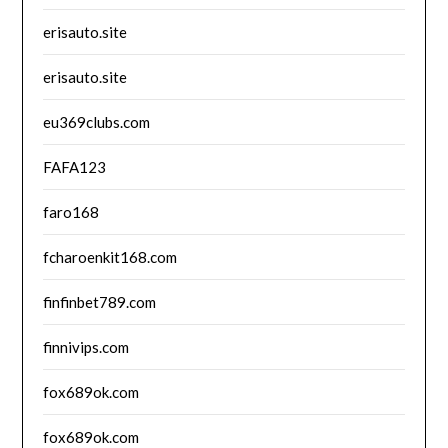
erisauto.site
erisauto.site
eu369clubs.com
FAFA123
faro168
fcharoenkit168.com
finfinbet789.com
finnivips.com
fox689ok.com
fox689ok.com