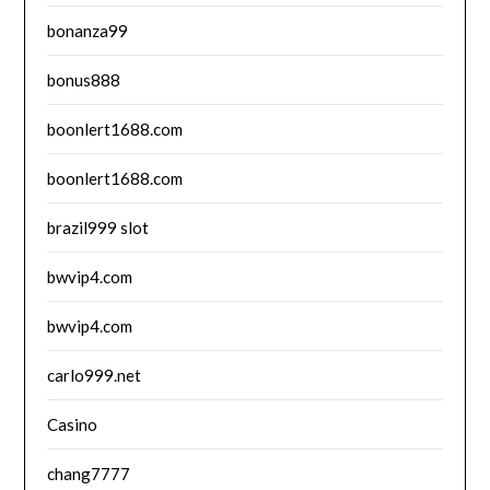
bonanza99
bonus888
boonlert1688.com
boonlert1688.com
brazil999 slot
bwvip4.com
bwvip4.com
carlo999.net
Casino
chang7777