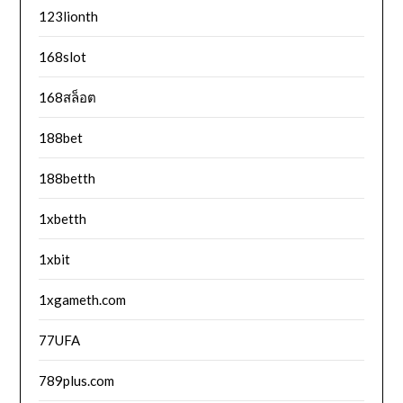
123lionth
168slot
168สล็อต
188bet
188betth
1xbetth
1xbit
1xgameth.com
77UFA
789plus.com