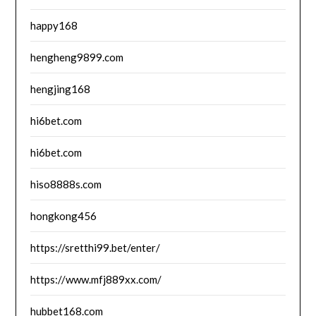
happy168
hengheng9899.com
hengjing168
hi6bet.com
hi6bet.com
hiso8888s.com
hongkong456
https://sretthi99.bet/enter/
https://www.mfj889xx.com/
hubbet168.com