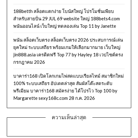
188betth สล็อตแตกง่าย โบนัสใหญ่ โปรโมชั่นเพียบ
สำหรับสายปั่น 29 JUL 69 website ใหญ่ 188bets4.com
พนันออนไลน์ เว็บใหญ่ ทดลองเล่น Top 11 by Janette
พนัน สล็อตเว็บตรง สล็อตเว็บตรง 2026 ประสบการณ์เล่น
ยุคใหม่ ระบบเสถียร พร้อมเกมให้เลือกมากมาย เว็บใหญ่
jin888.asia เครดิตฟรี Top 77 by Hayley 18 เวปไซต์ตรง
กรกฎาคม 2026
บาคาร่า168 เปิดโลกเกมไพ่สดแบบเรียลไทม์ สมาชิกใหม่
100% ระบบเสถียร อัปเดตล่าสุด สัมผัสโต๊ะสดระดับ
พรีเมียม บาคาร่า168 สมัครง่าย ได้โปรไว Top 100 by
Margarette sexy168c.com 28 ก.ค. 2026
ความเห็นล่าสุด