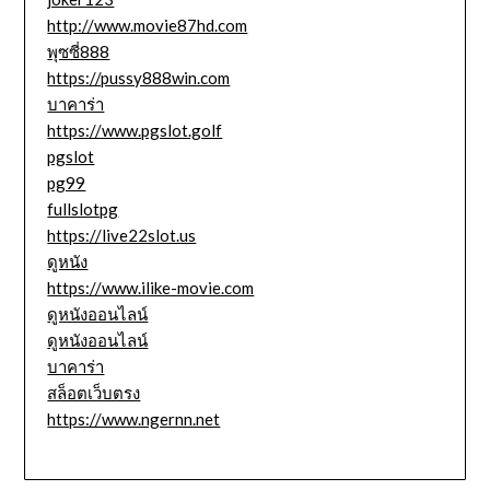
http://www.movie87hd.com
พุซซี่888
https://pussy888win.com
บาคาร่า
https://www.pgslot.golf
pgslot
pg99
fullslotpg
https://live22slot.us
ดูหนัง
https://www.ilike-movie.com
ดูหนังออนไลน์
ดูหนังออนไลน์
บาคาร่า
สล็อตเว็บตรง
https://www.ngernn.net