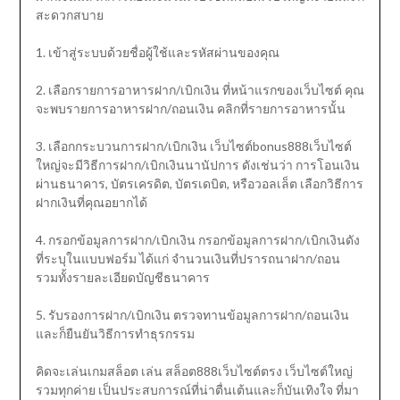
สะดวกสบาย
1. เข้าสู่ระบบด้วยชื่อผู้ใช้และรหัสผ่านของคุณ
2. เลือกรายการอาหารฝาก/เบิกเงิน ที่หน้าแรกของเว็บไซต์ คุณ
จะพบรายการอาหารฝาก/ถอนเงิน คลิกที่รายการอาหารนั้น
3. เลือกกระบวนการฝาก/เบิกเงิน เว็บไซต์bonus888เว็บไซต์
ใหญ่จะมีวิธีการฝาก/เบิกเงินนานัปการ ดังเช่นว่า การโอนเงิน
ผ่านธนาคาร, บัตรเครดิต, บัตรเดบิต, หรือวอลเล็ต เลือกวิธีการ
ฝากเงินที่คุณอยากได้
4. กรอกข้อมูลการฝาก/เบิกเงิน กรอกข้อมูลการฝาก/เบิกเงินดัง
ที่ระบุในแบบฟอร์ม ได้แก่ จำนวนเงินที่ปรารถนาฝาก/ถอน
รวมทั้งรายละเอียดบัญชีธนาคาร
5. รับรองการฝาก/เบิกเงิน ตรวจทานข้อมูลการฝาก/ถอนเงิน
และก็ยืนยันวิธีการทำธุรกรรม
คิดจะเล่นเกมสล็อต เล่น สล็อต888เว็บไซต์ตรง เว็บไซต์ใหญ่
รวมทุกค่าย เป็นประสบการณ์ที่น่าตื่นเต้นและก็บันเทิงใจ ที่มา