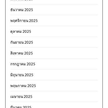
ธันวาคม 2025
พฤศจิกายน 2025
ตุลาคม 2025
กันยายน 2025
สิงหาคม 2025
กรกฎาคม 2025
มิถุนายน 2025
พฤษภาคม 2025
เมษายน 2025
มีนาคม 2025