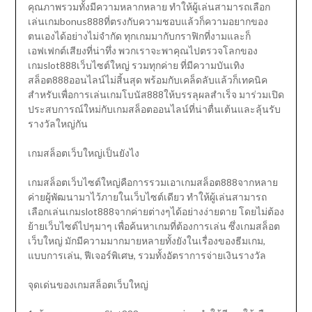
คุณภาพรวมทั้งมีความหลากหลาย ทำให้ผู้เล่นสามารถเลือก
เล่นเกมbonus888ที่ตรงกับความชอบแล้วก็ความอยากของ
ตนเองได้อย่างไม่จำกัด ทุกเกมมากับกราฟิกที่งามและก็
เอฟเฟกต์เสียงที่น่าทึ่ง พวกเราจะพาคุณไปตรวจโลกของ
เกมslot888เว็บไซต์ใหญ่ รวมทุกค่าย ที่มีความบันเทิง
สล็อต888ออนไลน์ไม่สิ้นสุด พร้อมกับเคล็ดลับแล้วก็เทคนิค
สำหรับเพื่อการเล่นเกมโบนัส888ให้บรรลุผลสำเร็จ มาร่วมเปิด
ประสบการณ์ใหม่กับเกมสล็อตออนไลน์ที่น่าตื่นเต้นและลุ้นรับ
รางวัลใหญ่กัน
เกมสล็อตเว็บใหญ่เป็นยังไง
เกมสล็อตเว็บไซต์ใหญ่คือการรวมเอาเกมสล็อต888จากหลาย
ค่ายผู้พัฒนามาไว้ภายในเว็บไซต์เดียว ทำให้ผู้เล่นสามารถ
เลือกเล่นเกมslot888จากค่ายต่างๆได้อย่างง่ายดาย โดยไม่ต้อง
ย้ายเว็บไซต์ไปๆมาๆ เพื่อค้นหาเกมที่ต้องการเล่น ซึ่งเกมสล็อต
เว็บใหญ่ มักมีความมากมายหลายทั้งยังในเรื่องของธีมเกม,
แบบการเล่น, ฟีเจอร์พิเศษ, รวมทั้งอัตราการจ่ายเงินรางวัล
จุดเด่นของเกมสล็อตเว็บใหญ่