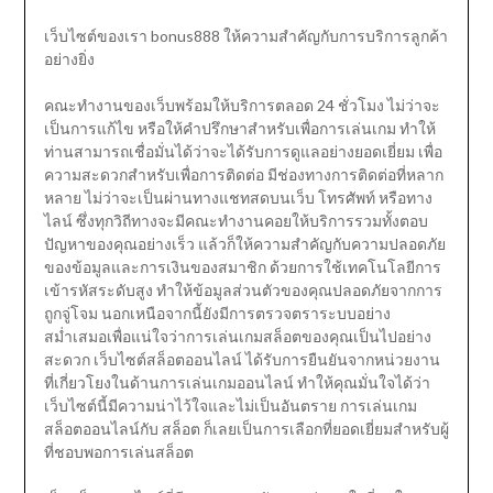
เว็บไซต์ของเรา bonus888 ให้ความสำคัญกับการบริการลูกค้า
อย่างยิ่ง
คณะทำงานของเว็บพร้อมให้บริการตลอด 24 ชั่วโมง ไม่ว่าจะ
เป็นการแก้ไข หรือให้คำปรึกษาสำหรับเพื่อการเล่นเกม ทำให้
ท่านสามารถเชื่อมั่นได้ว่าจะได้รับการดูแลอย่างยอดเยี่ยม เพื่อ
ความสะดวกสำหรับเพื่อการติดต่อ มีช่องทางการติดต่อที่หลาก
หลาย ไม่ว่าจะเป็นผ่านทางแชทสดบนเว็บ โทรศัพท์ หรือทาง
ไลน์ ซึ่งทุกวิถีทางจะมีคณะทำงานคอยให้บริการรวมทั้งตอบ
ปัญหาของคุณอย่างเร็ว แล้วก็ให้ความสำคัญกับความปลอดภัย
ของข้อมูลและการเงินของสมาชิก ด้วยการใช้เทคโนโลยีการ
เข้ารหัสระดับสูง ทำให้ข้อมูลส่วนตัวของคุณปลอดภัยจากการ
ถูกจู่โจม นอกเหนือจากนี้ยังมีการตรวจตราระบบอย่าง
สม่ำเสมอเพื่อแน่ใจว่าการเล่นเกมสล็อตของคุณเป็นไปอย่าง
สะดวก เว็บไซต์สล็อตออนไลน์ ได้รับการยืนยันจากหน่วยงาน
ที่เกี่ยวโยงในด้านการเล่นเกมออนไลน์ ทำให้คุณมั่นใจได้ว่า
เว็บไซต์นี้มีความน่าไว้ใจและไม่เป็นอันตราย การเล่นเกม
สล็อตออนไลน์กับ สล็อต ก็เลยเป็นการเลือกที่ยอดเยี่ยมสำหรับผู้
ที่ชอบพอการเล่นสล็อต