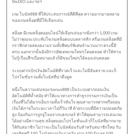
SlotXO และฯลฯ
เกม โบนัส888 ที่ให้ประสบการณ์ที่ดีที่สุด ความมากมายหลาย
ของเกมสล็อตที่มีให้เลือกเล่น
สล็อต มีเกมสล็อตออนไลน์ให้เลือกเล่นมากยิ่งกว่า 1,000 เกม
ไม่ว่าคุณจะประทับใจเกมสล็อตแบบคลาสสิก หรือเกมสล็อตที่มี
กราฟิกสวยสดงดงามรวมทั้งฟีพบร์พิเศษจำนวนมาก ตรงนี้มี
ครบ นอกจากนั้นยังมีการอัพเดทเกมใหม่ๆโดยตลอด ทำให้ท่าน
ไม่รู้เรื่องสึกเบื่อหน่ายแล้วก็มีของใหม่ๆให้ลองเล่นตลอด
ระบบฝากเบิกเงินอัตโนมัติที่รวดเร็วและไม่มีอันตราย และก็
โปรโมชั่นรวมทั้งโบนัสที่น่าดึงดูด
หนึ่งในความเด่นของ bonus888 เป็นระบบฝากถอนเงิน
อัตโนมัติที่ล้ำสมัย ทำให้แนวทางการทำธุรกรรมการเงินเป็น
เรื่องที่ไม่ได้ยากเย็นรวมทั้งเร็วทันใจ คุณสามารถฝากหรือถอน
เงินได้ภายในระยะเวลาไม่กี่วินาที ด้วยระบบที่มีความปลอดภัย
สูง ป้องกันการถูกจู่โจมจากแฮกเกอร์ ทำให้คุณสามารถเล่นเกม
ได้อย่างมีความสุข สล็อตมอบโปรโมชั่นแล้วก็โบนัสที่มากมาย
ให้กับสมาชิก ไม่ว่าจะเป็นโบนัสต้อนรับสำหรับสมาชิกใหม่ รับ
เครดิตฟรี 100 ,โบนัสฝากเงินรายวัน ฝาก 100 รับเลย 500,