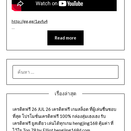
http://gg.gg/1avfu4
…
Read more
ค้นหา
สำหรับ:
เรื่องล่าสุด
เครดิตฟรี 26 JUL 26 เครดิตฟรี เกมสล็อต ที่ผู้เล่นชื่นชอบ
ที่สุด โปรโมชั่นเครดิตฟรี 100% กล่องสุ่มเฮงเฮง รับ
เครดิตฟรี ยูสเดียว เล่นได้ทุกเกม hengjing168 คุ้มค่า ที่
ไว้ใจ Top 78 by Elliot hengjing168d.com