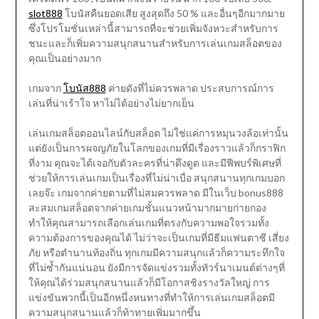
slot888
โบนัสคืนยอดเสีย สูงสุดถึง 50 % และอื่นๆอีกมากมาย
ซึ่งโปรโมชั่นเหล่านี้สามารถที่จะช่วยเพิ่มจังหวะสำหรับการ
ชนะและก็เพิ่มความสนุกสนานสำหรับการเล่นเกมสล็อตของ
คุณเป็นอย่างมาก
เกมจาก
โบนัส888
ค่ายดังที่ไม่ควรพลาด ประสบการณ์การ
เล่นที่น่าเร้าใจ หาไม่ได้อย่างไม่ยากเย็น
เล่นเกมสล็อตออนไลน์กับสล็อต ไม่ใช่แค่การหมุนวงล้อเท่านั้น
แต่ยังเป็นการผจญภัยในโลกของเกมที่มีเรื่องราวแล้วก็กราฟิก
ที่งาม คุณจะได้เจอกับตัวละครที่น่าดึงดูด และมีฟีพบร์พิเศษที่
ช่วยให้การเล่นเกมเป็นเรื่องที่ไม่น่าเบื่อ สนุกสนานทุกเกมบอก
เลยจ๊ะ เกมจากค่ายตามที่ไม่สมควรพลาด มีในเว็บ bonus888
สะสมเกมสล็อตจากค่ายเกมชั้นแนวหน้ามากมายก่ายกอง
ทำให้คุณสามารถเลือกเล่นเกมที่ตรงกับความพอใจรวมทั้ง
ความต้องการของคุณได้ ไม่ว่าจะเป็นเกมที่มีธีมแฟนตาซี เสี่ยง
ภัย หรือตำนานท้องถิ่น ทุกเกมมีความสนุกแล้วก็ความระทึกใจ
ที่ไม่ซ้ำกันแน่นอน ยังมีการจัดแข่งรวมทั้งทัวร์นาเมนต์ต่างๆที่
ให้คุณได้ร่วมสนุกสนานแล้วก็มีโอกาสชิงรางวัลใหญ่ การ
แข่งขันพวกนี้เป็นอีกหนึ่งหนทางที่ทำให้การเล่นเกมสล็อตมี
ความสนุกสนานแล้วก็ท้าทายเพิ่มมากขึ้น