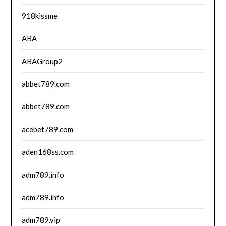
918kissme
ABA
ABAGroup2
abbet789.com
abbet789.com
acebet789.com
aden168ss.com
adm789.info
adm789.info
adm789.vip