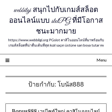
webbilgi สนุกไปกับเกมส์สล็อต
ออนไลน์แบบ slotPG ที่มีโอกาส
ชนะมากมาย
https://www.webbilgi.org PGslot คาสิโนออนไลน์ที่มาพร้อมกับ
เกมส์สล็อตที่น่าตื่นเต้นที่สุด kızıl saçın üstüne sarı boya tutar mı
Menu
ป้ายกำกับ:
โบนัส888
Bonus888 เวปไซต์ใหญ่ คาสิโนออนไลน์