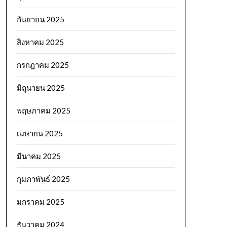
กันยายน 2025
สิงหาคม 2025
กรกฎาคม 2025
มิถุนายน 2025
พฤษภาคม 2025
เมษายน 2025
มีนาคม 2025
กุมภาพันธ์ 2025
มกราคม 2025
ธันวาคม 2024