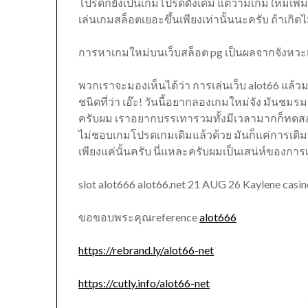
โปรดก็ยังเป็นเกมโปรดดังเดิม แต่ว่ามีเกมใหม่
เล่นเกมสล็อตเยอะขึ้นเพียงเท่านั้นนะครับ ถ้าเกิดไ
การหาเกมใหม่บนเว็บสล็อต pg เป็นผลจากจังห
พวกเราจะมองเห็นได้ว่า การเล่นเว็บ alot66 แล้วม
ชนิดที่ว่า เอ๊ะ! วันนี้อยากลองเกมใหม่จัง มัน
ครับผม เราอยากบรรเทารวมทั้งมีเวลามากก็ทดสอบ
ไม่ชอบเกมโปรดเกมเดิมแล้วด้วย มันก็แค่การ
เพียงแค่นั้นครับ นี่แหละครับผมเป็นเสน่ห์ของกา
slot alot666 alot66.net 21 AUG 26 Kaylene casi
ขอขอบพระคุณreference
alot666
https://rebrand.ly/alot66-net
https://cutly.info/alot66-net