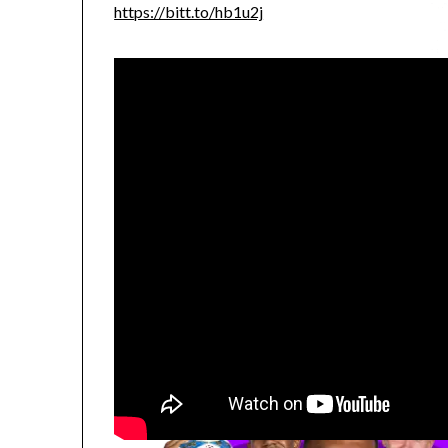
https://bitt.to/hb1u2j