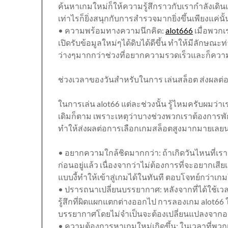
ค้นหาเกมใหม่ก็ให้ความรู้สึกราวกับเรากำลังเดินเ
เท่าไรก็ยิ่งสนุกกับการสำรวจมากยิ่งขึ้นเพียงแค่นั้
• ความพร้อมทางความนึกคิด:
alot666
เมื่อพวกเ
เปิดรับข้อมูลใหม่ๆได้ดิบได้ดีขึ้น ทำให้มีลักษณ
ว่างๆมากกว่าช่วงที่อยากความรวดเร็วและก็ควา
ช่วงเวลาของวันสำหรับในการ เล่นสล็อต ส่งผลต่อว
ในการเล่น alot66 แต่ละช่วงนั้น รู้ไหมครับผมว่าเ
เดิมก็ตาม เพราะเหตุว่าบางช่วงพวกเราต้องการพั
ทำให้ส่งผลต่อการเลือกเกมสล็อตสูงมากมายเลย
• อยากความใกล้ชิดมากกว่า: ถ้าเกิดวันไหนที่เรารู
ก่อนอยู่แล้ว เนื่องจากว่าไม่ต้องการที่จะอยากเ
แบบงี้ทำให้เข้าสู่เกมได้ในทันที ตอบโจทย์กว่าเ
• ปรารถนาเปลี่ยนบรรยากาศ: หลังจากที่ได้ใช้เ
รู้สึกที่ผิดแผกแตกต่างออกไป การลองเกม alot6
บรรยากาศโดยไม่จำเป็นจะต้องเปลี่ยนแปลงจากอะ
• ความต้องการหาเกมใหม่เกิดขึ้น: ในเวลาที่พวก