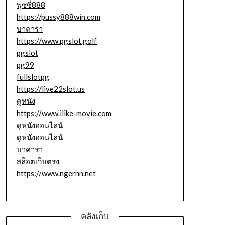
พุซซี่888
https://pussy888win.com
บาคาร่า
https://www.pgslot.golf
pgslot
pg99
fullslotpg
https://live22slot.us
ดูหนัง
https://www.ilike-movie.com
ดูหนังออนไลน์
ดูหนังออนไลน์
บาคาร่า
สล็อตเว็บตรง
https://www.ngernn.net
คลังเก็บ