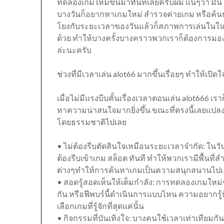
ทดลองเกมใหม่ขึ้นมาทันทีเลยครับผม แน่ๆว่า มันไม
บางวันก็อยากหาเกมใหม่ สำรวจค่ายเกม หรือค้นหาเก
โยงกับระยะเวลาของวันแล้วก็สภาพการเล่นในในเวล
ด้วย ทำให้บางครั้งบางคราวพวกเราก็ต้องการม
ล่ะนะครับ
ช่วงที่มีเวลาเล่น alot66 มากขึ้นเรื่อยๆ ทำให้เป
เมื่อไม่มีแรงบีบคั้นเรื่องเวลาตอนเล่น alot666 
หาความน่าสนใจมากยิ่งขึ้น ขณะที่ตรงนี้เลยแปล
โดยธรรมชาติไปเลย
• ไม่ต้องรีบตัดสินใจเหมือนระยะเวลาจำกัด: ในวัน
ต้องรีบเข้าเกม สล็อต ทันที ทำให้พวกเรามีพื้นที่
ต่างๆทำให้การค้นหาเกมเป็นความสนุกสนานไป
• สอดรู้สอดเห็นให้เต็มกำลัง: การทดลองเกมใหม่ๆ
กัน หรือฟีพบร์นี้ดำเนินการแบบไหน ความอยากรู้ที
เลือกเกมที่รู้จักที่สุดแค่นั้น
• กิจกรรมที่บันเทิงใจ: บางคนใช้เวลาเท่าเทียม