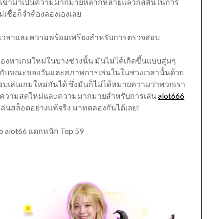
เพิ่มเข้ามาเป็นความมากมายหลากหลายแล้วก็สีสันในการ
ม่เชื่อก็จำต้องลองเองเลย
วะเวลาและความพร้อมเพรียงสำหรับการตรวจสอบ
องหาเกมใหม่ในบางช่วงนั้น มันไม่ได้เกิดขึ้นแบบสุ่มๆ
ชมรมกับขณะของวันและสภาพการเล่นในในช่วงเวลานั้นด้วย
เล่นเกมใหม่กันได้ ซึ่งมันก็ไม่ได้หมายความว่าพวกเรา
เติมความสดใหม่และความมากมายสำหรับการเล่น
alot666
รเล่นสล็อตอย่างแท้จริง มาทดลองกันได้เลย!
no alot66 แตกหนัก Top 59