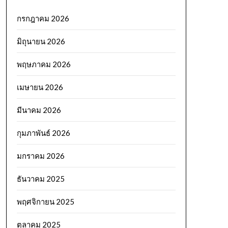
กรกฎาคม 2026
มิถุนายน 2026
พฤษภาคม 2026
เมษายน 2026
มีนาคม 2026
กุมภาพันธ์ 2026
มกราคม 2026
ธันวาคม 2025
พฤศจิกายน 2025
ตุลาคม 2025